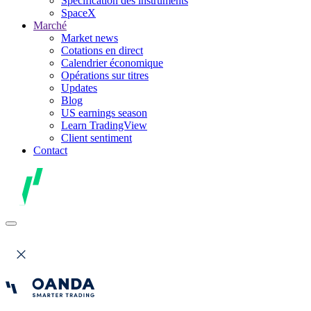
Spécification des instruments
SpaceX
Marché
Market news
Cotations en direct
Calendrier économique
Opérations sur titres
Updates
Blog
US earnings season
Learn TradingView
Client sentiment
Contact