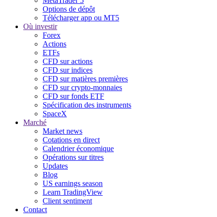
MetaTrader 5
Options de dépôt
Télécharger app ou MT5
Où investir
Forex
Actions
ETFs
CFD sur actions
CFD sur indices
CFD sur matières premières
CFD sur crypto-monnaies
CFD sur fonds ETF
Spécification des instruments
SpaceX
Marché
Market news
Cotations en direct
Calendrier économique
Opérations sur titres
Updates
Blog
US earnings season
Learn TradingView
Client sentiment
Contact