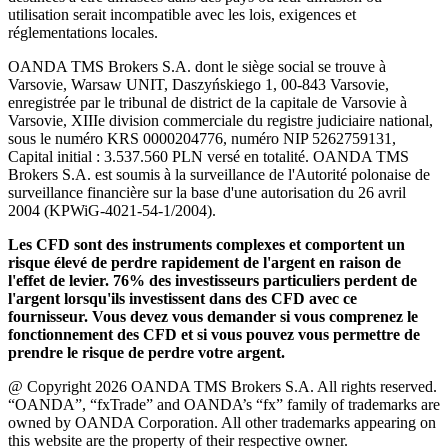
utilisation serait incompatible avec les lois, exigences et
réglementations locales.
OANDA TMS Brokers S.A. dont le siège social se trouve à
Varsovie, Warsaw UNIT, Daszyńskiego 1, 00-843 Varsovie,
enregistrée par le tribunal de district de la capitale de Varsovie à
Varsovie, XIIIe division commerciale du registre judiciaire national,
sous le numéro KRS 0000204776, numéro NIP 5262759131,
Capital initial : 3.537.560 PLN versé en totalité. OANDA TMS
Brokers S.A. est soumis à la surveillance de l'Autorité polonaise de
surveillance financière sur la base d'une autorisation du 26 avril
2004 (KPWiG-4021-54-1/2004).
Les CFD sont des instruments complexes et comportent un
risque élevé de perdre rapidement de l'argent en raison de
l'effet de levier. 76% des investisseurs particuliers perdent de
l'argent lorsqu'ils investissent dans des CFD avec ce
fournisseur. Vous devez vous demander si vous comprenez le
fonctionnement des CFD et si vous pouvez vous permettre de
prendre le risque de perdre votre argent.
@ Copyright 2026 OANDA TMS Brokers S.A. All rights reserved.
“OANDA”, “fxTrade” and OANDA’s “fx” family of trademarks are
owned by OANDA Corporation. All other trademarks appearing on
this website are the property of their respective owner.