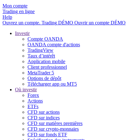
Mon compte
Trading en ligne
Help
Ouvrez un compte.
Trading
DÉMO
Ouvrir un compte DÉMO
Investir
Compte OANDA
OANDA compte d'actions
TradingView
Taux d’intérêt
Application mobile
Client professionnel
MetaTrader 5
Options de dépôt
Télécharger app ou MT5
Où investir
Forex
Actions
ETFs
CFD sur actions
CFD sur indices
CFD sur matières premières
CFD sur crypto-monnaies
CFD sur fonds ETF