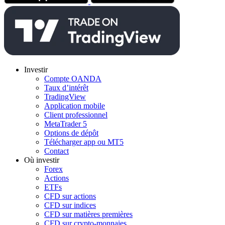
Investir
Compte OANDA
Taux d’intérêt
TradingView
Application mobile
Client professionnel
MetaTrader 5
Options de dépôt
Télécharger app ou MT5
Contact
Où investir
Forex
Actions
ETFs
CFD sur actions
CFD sur indices
CFD sur matières premières
CFD sur crypto-monnaies