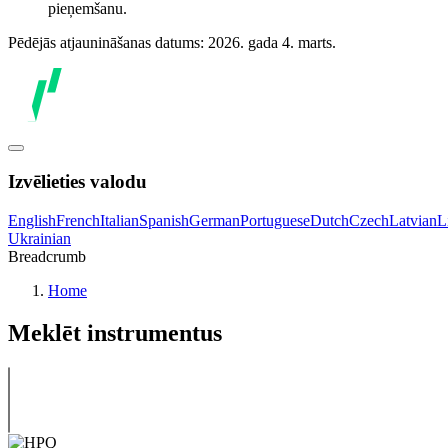
pieņemšanu.
Pēdējās atjaunināšanas datums: 2026. gada 4. marts.
Izvēlieties valodu
English
French
Italian
Spanish
German
Portuguese
Dutch
Czech
Latvian
L
Ukrainian
Breadcrumb
Home
Meklēt instrumentus