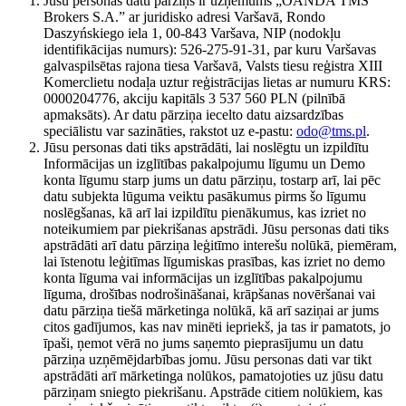
Jūsu personas datu pārziņš ir uzņēmums „OANDA TMS
Brokers S.A.” ar juridisko adresi Varšavā, Rondo
Daszyńskiego iela 1, 00-843 Varšava, NIP (nodokļu
identifikācijas numurs): 526-275-91-31, par kuru Varšavas
galvaspilsētas rajona tiesa Varšavā, Valsts tiesu reģistra XIII
Komerclietu nodaļa uztur reģistrācijas lietas ar numuru KRS:
0000204776, akciju kapitāls 3 537 560 PLN (pilnībā
apmaksāts). Ar datu pārziņa iecelto datu aizsardzības
speciālistu var sazināties, rakstot uz e-pastu:
odo@tms.pl
.
Jūsu personas dati tiks apstrādāti, lai noslēgtu un izpildītu
Informācijas un izglītības pakalpojumu līgumu un Demo
konta līgumu starp jums un datu pārziņu, tostarp arī, lai pēc
datu subjekta lūguma veiktu pasākumus pirms šo līgumu
noslēgšanas, kā arī lai izpildītu pienākumus, kas izriet no
noteikumiem par piekrišanas apstrādi. Jūsu personas dati tiks
apstrādāti arī datu pārziņa leģitīmo interešu nolūkā, piemēram,
lai īstenotu leģitīmas līgumiskas prasības, kas izriet no demo
konta līguma vai informācijas un izglītības pakalpojumu
līguma, drošības nodrošināšanai, krāpšanas novēršanai vai
datu pārziņa tiešā mārketinga nolūkā, kā arī saziņai ar jums
citos gadījumos, kas nav minēti iepriekš, ja tas ir pamatots, jo
īpaši, ņemot vērā no jums saņemto pieprasījumu un datu
pārziņa uzņēmējdarbības jomu. Jūsu personas dati var tikt
apstrādāti arī mārketinga nolūkos, pamatojoties uz jūsu datu
pārziņam sniegto piekrišanu. Apstrāde citiem nolūkiem, kas