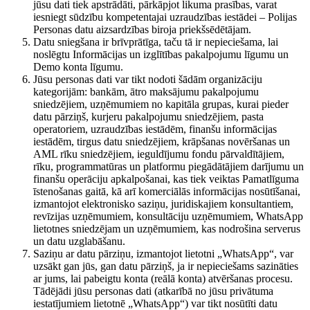
jūsu dati tiek apstrādāti, pārkāpjot likuma prasības, varat
iesniegt sūdzību kompetentajai uzraudzības iestādei – Polijas
Personas datu aizsardzības biroja priekšsēdētājam.
Datu sniegšana ir brīvprātīga, taču tā ir nepieciešama, lai
noslēgtu Informācijas un izglītības pakalpojumu līgumu un
Demo konta līgumu.
Jūsu personas dati var tikt nodoti šādām organizāciju
kategorijām: bankām, ātro maksājumu pakalpojumu
sniedzējiem, uzņēmumiem no kapitāla grupas, kurai pieder
datu pārziņš, kurjeru pakalpojumu sniedzējiem, pasta
operatoriem, uzraudzības iestādēm, finanšu informācijas
iestādēm, tirgus datu sniedzējiem, krāpšanas novēršanas un
AML rīku sniedzējiem, ieguldījumu fondu pārvaldītājiem,
rīku, programmatūras un platformu piegādātājiem darījumu un
finanšu operāciju apkalpošanai, kas tiek veiktas Pamatlīguma
īstenošanas gaitā, kā arī komerciālās informācijas nosūtīšanai,
izmantojot elektronisko saziņu, juridiskajiem konsultantiem,
revīzijas uzņēmumiem, konsultāciju uzņēmumiem, WhatsApp
lietotnes sniedzējam un uzņēmumiem, kas nodrošina serverus
un datu uzglabāšanu.
Saziņu ar datu pārziņu, izmantojot lietotni „WhatsApp“, var
uzsākt gan jūs, gan datu pārziņš, ja ir nepieciešams sazināties
ar jums, lai pabeigtu konta (reālā konta) atvēršanas procesu.
Tādējādi jūsu personas dati (atkarībā no jūsu privātuma
iestatījumiem lietotnē „WhatsApp“) var tikt nosūtīti datu