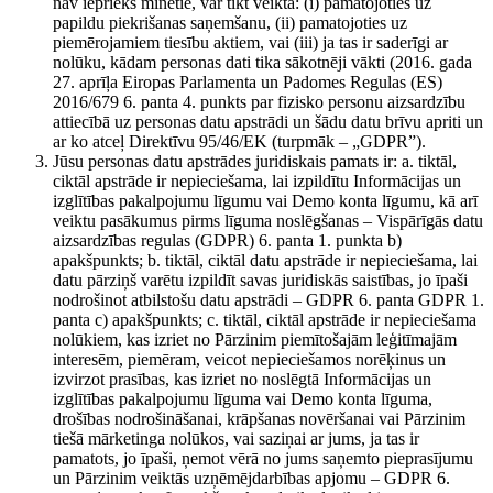
nav iepriekš minētie, var tikt veikta: (i) pamatojoties uz
papildu piekrišanas saņemšanu, (ii) pamatojoties uz
piemērojamiem tiesību aktiem, vai (iii) ja tas ir saderīgi ar
nolūku, kādam personas dati tika sākotnēji vākti (2016. gada
27. aprīļa Eiropas Parlamenta un Padomes Regulas (ES)
2016/679 6. panta 4. punkts par fizisko personu aizsardzību
attiecībā uz personas datu apstrādi un šādu datu brīvu apriti un
ar ko atceļ Direktīvu 95/46/EK (turpmāk – „GDPR”).
Jūsu personas datu apstrādes juridiskais pamats ir: a. tiktāl,
ciktāl apstrāde ir nepieciešama, lai izpildītu Informācijas un
izglītības pakalpojumu līgumu vai Demo konta līgumu, kā arī
veiktu pasākumus pirms līguma noslēgšanas – Vispārīgās datu
aizsardzības regulas (GDPR) 6. panta 1. punkta b)
apakšpunkts; b. tiktāl, ciktāl datu apstrāde ir nepieciešama, lai
datu pārziņš varētu izpildīt savas juridiskās saistības, jo īpaši
nodrošinot atbilstošu datu apstrādi – GDPR 6. panta GDPR 1.
panta c) apakšpunkts; c. tiktāl, ciktāl apstrāde ir nepieciešama
nolūkiem, kas izriet no Pārzinim piemītošajām leģitīmajām
interesēm, piemēram, veicot nepieciešamos norēķinus un
izvirzot prasības, kas izriet no noslēgtā Informācijas un
izglītības pakalpojumu līguma vai Demo konta līguma,
drošības nodrošināšanai, krāpšanas novēršanai vai Pārzinim
tiešā mārketinga nolūkos, vai saziņai ar jums, ja tas ir
pamatots, jo īpaši, ņemot vērā no jums saņemto pieprasījumu
un Pārzinim veiktās uzņēmējdarbības apjomu – GDPR 6.