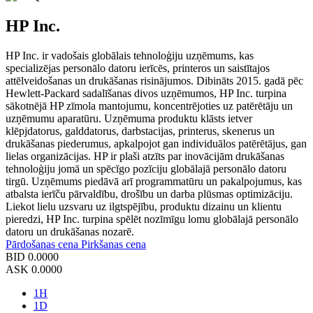
HP Inc.
HP Inc. ir vadošais globālais tehnoloģiju uzņēmums, kas
specializējas personālo datoru ierīcēs, printeros un saistītajos
attēlveidošanas un drukāšanas risinājumos. Dibināts 2015. gadā pēc
Hewlett-Packard sadalīšanas divos uzņēmumos, HP Inc. turpina
sākotnējā HP zīmola mantojumu, koncentrējoties uz patērētāju un
uzņēmumu aparatūru. Uzņēmuma produktu klāsts ietver
klēpjdatorus, galddatorus, darbstacijas, printerus, skenerus un
drukāšanas piederumus, apkalpojot gan individuālos patērētājus, gan
lielas organizācijas. HP ir plaši atzīts par inovācijām drukāšanas
tehnoloģiju jomā un spēcīgo pozīciju globālajā personālo datoru
tirgū. Uzņēmums piedāvā arī programmatūru un pakalpojumus, kas
atbalsta ierīču pārvaldību, drošību un darba plūsmas optimizāciju.
Liekot lielu uzsvaru uz ilgtspējību, produktu dizainu un klientu
pieredzi, HP Inc. turpina spēlēt nozīmīgu lomu globālajā personālo
datoru un drukāšanas nozarē.
Pārdošanas cena
Pirkšanas cena
BID
0.0000
ASK
0.0000
1H
1D