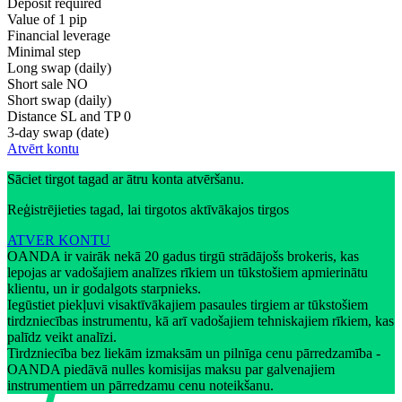
Deposit required
Value of 1 pip
Financial leverage
Minimal step
Long swap (daily)
Short sale
NO
Short swap (daily)
Distance SL and TP
0
3-day swap (date)
Atvērt kontu
Sāciet tirgot tagad ar ātru konta atvēršanu.
Reģistrējieties tagad, lai tirgotos aktīvākajos tirgos
ATVER KONTU
OANDA ir vairāk nekā 20 gadus tirgū strādājošs brokeris, kas
lepojas ar vadošajiem analīzes rīkiem un tūkstošiem apmierinātu
klientu, un ir godalgots starpnieks.
Iegūstiet piekļuvi visaktīvākajiem pasaules tirgiem ar tūkstošiem
tirdzniecības instrumentu, kā arī vadošajiem tehniskajiem rīkiem, kas
palīdz veikt analīzi.
Tirdzniecība bez liekām izmaksām un pilnīga cenu pārredzamība -
OANDA piedāvā nulles komisijas maksu par galvenajiem
instrumentiem un pārredzamu cenu noteikšanu.