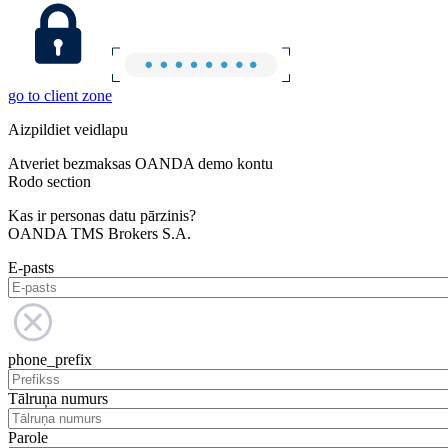
go to client zone
Aizpildiet veidlapu
Atveriet bezmaksas OANDA demo kontu
Rodo section
Kas ir personas datu pārzinis?
OANDA TMS Brokers S.A.
E-pasts
phone_prefix
Tālruņa numurs
Parole