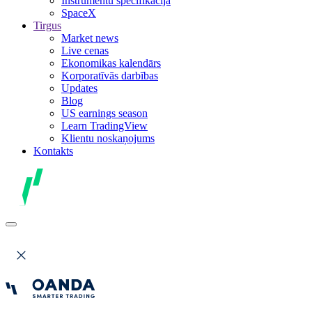
Instrumentu specifikācija
SpaceX
Tirgus
Market news
Live cenas
Ekonomikas kalendārs
Korporatīvās darbības
Updates
Blog
US earnings season
Learn TradingView
Klientu noskaņojums
Kontakts