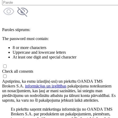
Paroles stiprums:
The password must contain:
8 or more characters
Uppercase and lowercase letters
At least one digit and special character
Check all consents
Apstiprinu, ka esmu izlasījis(-usi) un piekrītu OANDA TMS
Brokers S.A.
informācijas un izglītības
pakalpojuma noteikumiem
un nosacījumiem, kas ļauj ar mani sazināties, lai sniegtu man
piedāvājumu un nodrošinātu atbalstu pa tālruni konta pārvaldībai. Es
saprotu, ka varu no šī pakalpojuma jebkurā laikā atteikties.
Es piekrītu saņemt mārketinga informāciju no OANDA TMS
Brokers S.A. par produktiem un pakalpojumiem, piemēram,