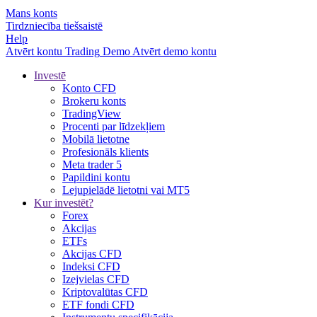
Mans konts
Tirdzniecība tiešsaistē
Help
Atvērt kontu
Trading
Demo
Atvērt demo kontu
Investē
Konto CFD
Brokeru konts
TradingView
Procenti par līdzekļiem
Mobilā lietotne
Profesionāls klients
Meta trader 5
Papildini kontu
Lejupielādē lietotni vai MT5
Kur investēt?
Forex
Akcijas
ETFs
Akcijas CFD
Indeksi CFD
Izejvielas CFD
Kriptovalūtas CFD
ETF fondi CFD