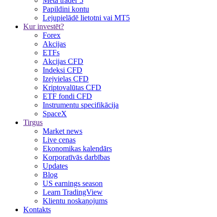
Meta trader 5
Papildini kontu
Lejupielādē lietotni vai MT5
Kur investēt?
Forex
Akcijas
ETFs
Akcijas CFD
Indeksi CFD
Izejvielas CFD
Kriptovalūtas CFD
ETF fondi CFD
Instrumentu specifikācija
SpaceX
Tirgus
Market news
Live cenas
Ekonomikas kalendārs
Korporatīvās darbības
Updates
Blog
US earnings season
Learn TradingView
Klientu noskaņojums
Kontakts