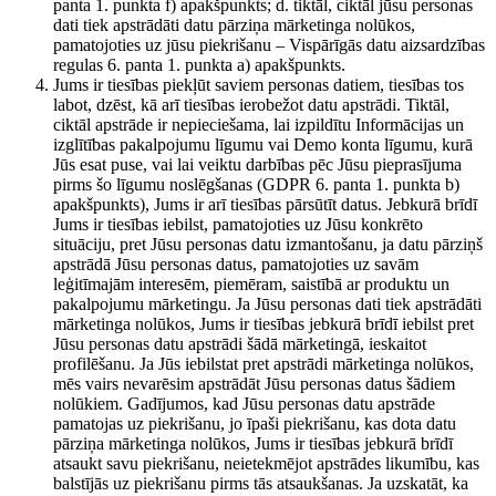
panta 1. punkta f) apakšpunkts; d. tiktāl, ciktāl jūsu personas
dati tiek apstrādāti datu pārziņa mārketinga nolūkos,
pamatojoties uz jūsu piekrišanu – Vispārīgās datu aizsardzības
regulas 6. panta 1. punkta a) apakšpunkts.
Jums ir tiesības piekļūt saviem personas datiem, tiesības tos
labot, dzēst, kā arī tiesības ierobežot datu apstrādi. Tiktāl,
ciktāl apstrāde ir nepieciešama, lai izpildītu Informācijas un
izglītības pakalpojumu līgumu vai Demo konta līgumu, kurā
Jūs esat puse, vai lai veiktu darbības pēc Jūsu pieprasījuma
pirms šo līgumu noslēgšanas (GDPR 6. panta 1. punkta b)
apakšpunkts), Jums ir arī tiesības pārsūtīt datus. Jebkurā brīdī
Jums ir tiesības iebilst, pamatojoties uz Jūsu konkrēto
situāciju, pret Jūsu personas datu izmantošanu, ja datu pārziņš
apstrādā Jūsu personas datus, pamatojoties uz savām
leģitīmajām interesēm, piemēram, saistībā ar produktu un
pakalpojumu mārketingu. Ja Jūsu personas dati tiek apstrādāti
mārketinga nolūkos, Jums ir tiesības jebkurā brīdī iebilst pret
Jūsu personas datu apstrādi šādā mārketingā, ieskaitot
profilēšanu. Ja Jūs iebilstat pret apstrādi mārketinga nolūkos,
mēs vairs nevarēsim apstrādāt Jūsu personas datus šādiem
nolūkiem. Gadījumos, kad Jūsu personas datu apstrāde
pamatojas uz piekrišanu, jo īpaši piekrišanu, kas dota datu
pārziņa mārketinga nolūkos, Jums ir tiesības jebkurā brīdī
atsaukt savu piekrišanu, neietekmējot apstrādes likumību, kas
balstījās uz piekrišanu pirms tās atsaukšanas. Ja uzskatāt, ka