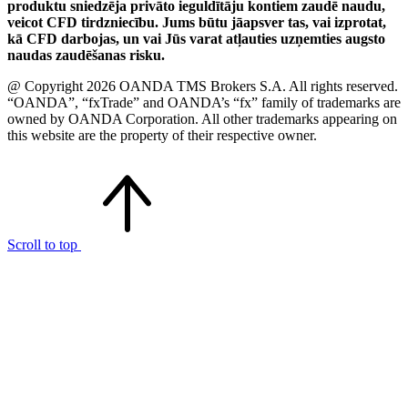
produktu sniedzēja privāto ieguldītāju kontiem zaudē naudu,
veicot CFD tirdzniecību. Jums būtu jāapsver tas, vai izprotat,
kā CFD darbojas, un vai Jūs varat atļauties uzņemties augsto
naudas zaudēšanas risku.
@ Copyright 2026 OANDA TMS Brokers S.A. All rights reserved.
“OANDA”, “fxTrade” and OANDA’s “fx” family of trademarks are
owned by OANDA Corporation. All other trademarks appearing on
this website are the property of their respective owner.
Scroll to top