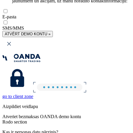
jaunumiem un akcijām, uz manu norādīto kontaktinformāciju:
E-pasta
SMS/MMS
ATVĒRT DEMO KONTU »
go to client zone
Aizpildiet veidlapu
Atveriet bezmaksas OANDA demo kontu
Rodo section
Kas ir personas datu pārzinis?