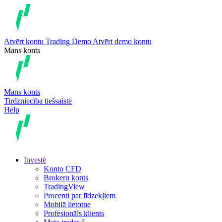
Atvērt kontu
Trading
Demo
Atvērt demo kontu
Mans konts
Mans konts
Tirdzniecība tiešsaistē
Help
Investē
Konto CFD
Brokeru konts
TradingView
Procenti par līdzekļiem
Mobilā lietotne
Profesionāls klients