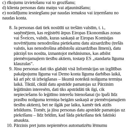
c) rīkojumu izvietošanu vai to grozīšanu;
d) klienta personas datu maiņu vai atjaunināšanu;
e) norādījumu iesniegšanu par naudas iemaksu vai izņemšanu no
naudas konta.
Ja personas dati tiek nosūtīti uz trešām valstīm, t. i.,
saņēmējiem, kas reģistrēti ārpus Eiropas Ekonomikas zonas
vai Šveices, valstīs, kuras saskaņā ar Eiropas Komisijas
novērtējumu nenodrošina pietiekamu datu aizsardzību (trešās
valstis, kas nenodrošina atbilstošu aizsardzības līmeni), datu
pārziņš tos nosūta, izmantojot mehānismus, kas atbilst
piemērojamajiem tiesību aktiem, tostarp ES „standarta līguma
klauzulas“.
Jūsu personas dati tiks glabāti visā Informācijas un izglītības
pakalpojumu līguma vai Demo konta līguma darbības laikā,
kā arī pēc tā izbeigšanas – likumā noteiktā noilguma termiņa
laikā. Tiktāl, ciktāl datu apstrāde pamatojas uz Pārzinim
leģitīmām interesēm, dati tiks apstrādāti tik ilgi, cik
nepieciešams šo leģitīmo interešu īstenošanai (jo īpaši līdz
prasību noilguma termiņa beigām saskaņā ar piemērojamajiem
tiesību aktiem), bet ne ilgāk par laiku, kamēr tiek atzīts
iebildums. Tomēr, ja jūsu personas datu apstrāde pamatojas uz
piekrišanu – līdz brīdim, kad šāda piekrišana tiek faktiski
atsaukta.
Pārzinis pret jums nepiemēros automatizētu lēmumu