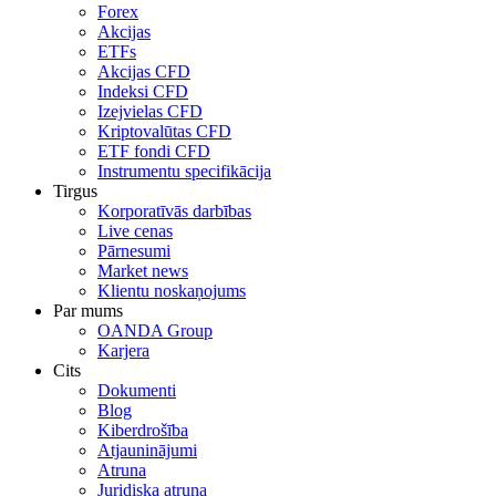
Forex
Akcijas
ETFs
Akcijas CFD
Indeksi CFD
Izejvielas CFD
Kriptovalūtas CFD
ETF fondi CFD
Instrumentu specifikācija
Tirgus
Korporatīvās darbības
Live cenas
Pārnesumi
Market news
Klientu noskaņojums
Par mums
OANDA Group
Karjera
Cits
Dokumenti
Blog
Kiberdrošība
Atjauninājumi
Atruna
Juridiska atruna