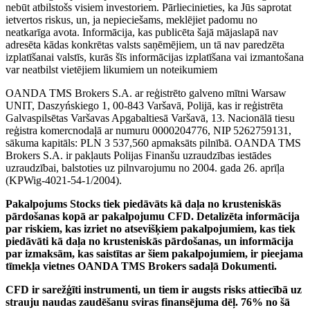
nebūt atbilstošs visiem investoriem. Pārliecinieties, ka Jūs saprotat
ietvertos riskus, un, ja nepieciešams, meklējiet padomu no
neatkarīga avota. Informācija, kas publicēta šajā mājaslapā nav
adresēta kādas konkrētas valsts saņēmējiem, un tā nav paredzēta
izplatīšanai valstīs, kurās šīs informācijas izplatīšana vai izmantošana
var neatbilst vietējiem likumiem un noteikumiem
OANDA TMS Brokers S.A. ar reģistrēto galveno mītni Warsaw
UNIT, Daszyńskiego 1, 00-843 Varšavā, Polijā, kas ir reģistrēta
Galvaspilsētas Varšavas Apgabaltiesā Varšavā, 13. Nacionālā tiesu
reģistra komercnodaļā ar numuru 0000204776, NIP 5262759131,
sākuma kapitāls: PLN 3 537,560 apmaksāts pilnībā. OANDA TMS
Brokers S.A. ir pakļauts Polijas Finanšu uzraudzības iestādes
uzraudzībai, balstoties uz pilnvarojumu no 2004. gada 26. aprīļa
(KPWig-4021-54-1/2004).
Pakalpojums Stocks tiek piedāvāts kā daļa no krusteniskās
pārdošanas kopā ar pakalpojumu CFD. Detalizēta informācija
par riskiem, kas izriet no atsevišķiem pakalpojumiem, kas tiek
piedāvāti kā daļa no krusteniskās pārdošanas, un informācija
par izmaksām, kas saistītas ar šiem pakalpojumiem, ir pieejama
tīmekļa vietnes OANDA TMS Brokers sadaļā Dokumenti.
CFD ir sarežģīti instrumenti, un tiem ir augsts risks attiecībā uz
strauju naudas zaudēšanu sviras finansējuma dēļ. 76% no šā