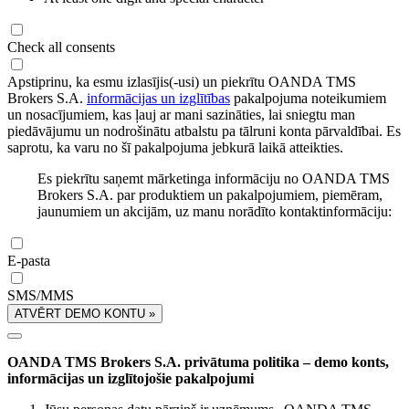
Check all consents
Apstiprinu, ka esmu izlasījis(-usi) un piekrītu OANDA TMS
Brokers S.A.
informācijas un izglītības
pakalpojuma noteikumiem
un nosacījumiem, kas ļauj ar mani sazināties, lai sniegtu man
piedāvājumu un nodrošinātu atbalstu pa tālruni konta pārvaldībai. Es
saprotu, ka varu no šī pakalpojuma jebkurā laikā atteikties.
Es piekrītu saņemt mārketinga informāciju no OANDA TMS
Brokers S.A. par produktiem un pakalpojumiem, piemēram,
jaunumiem un akcijām, uz manu norādīto kontaktinformāciju:
E-pasta
SMS/MMS
ATVĒRT DEMO KONTU »
OANDA TMS Brokers S.A. privātuma politika – demo konts,
informācijas un izglītojošie pakalpojumi