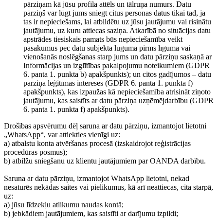
pārziņam kā jūsu profila attēls un tālruņa numurs. Datu
pārziņš var lūgt jums sniegt citus personas datus tikai tad, ja
tas ir nepieciešams, lai atbildētu uz jūsu jautājumu vai risinātu
jautājumu, uz kuru attiecas saziņa. Atkarībā no situācijas datu
apstrādes tiesiskais pamats būs nepieciešamība veikt
pasākumus pēc datu subjekta lūguma pirms līguma vai
vienošanās noslēgšanas starp jums un datu pārziņu saskaņā ar
Informācijas un izglītības pakalpojumu noteikumiem (GDPR
6. panta 1. punkta b) apakšpunkts); un citos gadījumos – datu
pārziņa leģitīmās intereses (GDPR 6. panta 1. punkta f)
apakšpunkts), kas izpaužas kā nepieciešamība atrisināt ziņoto
jautājumu, kas saistīts ar datu pārziņa uzņēmējdarbību (GDPR
6. panta 1. punkta f) apakšpunkts).
Drošības apsvērumu dēļ saruna ar datu pārziņu, izmantojot lietotni
„WhatsApp“, var attiekties vienīgi uz:
a) atbalstu konta atvēršanas procesā (izskaidrojot reģistrācijas
procedūras posmus);
b) atbilžu sniegšanu uz klientu jautājumiem par OANDA darbību.
Saruna ar datu pārziņu, izmantojot WhatsApp lietotni, nekad
nesaturēs nekādas saites vai pielikumus, kā arī neattiecas, cita starpā,
uz:
a) jūsu līdzekļu atlikumu naudas kontā;
b) jebkādiem jautājumiem, kas saistīti ar darījumu izpildi;