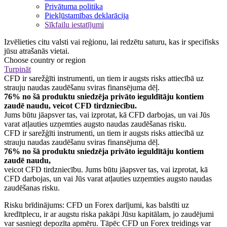
Privātuma politika
Piekļūstamības deklarācija
Sīkfailu iestatījumi
Izvēlieties citu valsti vai reģionu, lai redzētu saturu, kas ir specifisks
jūsu atrašanās vietai.
Choose country or region
Turpināt
CFD ir sarežģīti instrumenti, un tiem ir augsts risks attiecībā uz
strauju naudas zaudēšanu sviras finansējuma dēļ.
76% no šā produktu sniedzēja privāto ieguldītāju kontiem
zaudē naudu, veicot CFD tirdzniecību.
Jums būtu jāapsver tas, vai izprotat, kā CFD darbojas, un vai Jūs
varat atļauties uzņemties augsto naudas zaudēšanas risku.
CFD ir sarežģīti instrumenti, un tiem ir augsts risks attiecībā uz
strauju naudas zaudēšanu sviras finansējuma dēļ.
76% no šā produktu sniedzēja privāto ieguldītāju kontiem
zaudē naudu,
veicot CFD tirdzniecību. Jums būtu jāapsver tas, vai izprotat, kā
CFD darbojas, un vai Jūs varat atļauties uzņemties augsto naudas
zaudēšanas risku.
Risku brīdinājums: CFD un Forex darījumi, kas balstīti uz
kredītplecu, ir ar augstu riska pakāpi Jūsu kapitālam, jo zaudējumi
var sasniegt depozīta apmēru. Tāpēc CFD un Forex treidings var