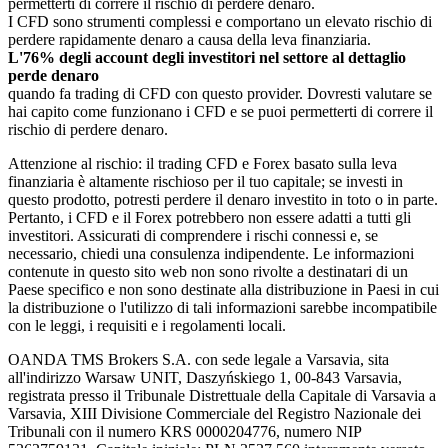
permetterti di correre il rischio di perdere denaro.
I CFD sono strumenti complessi e comportano un elevato rischio di
perdere rapidamente denaro a causa della leva finanziaria.
L'76% degli account degli investitori nel settore al dettaglio
perde denaro
quando fa trading di CFD con questo provider. Dovresti valutare se
hai capito come funzionano i CFD e se puoi permetterti di correre il
rischio di perdere denaro.
Attenzione al rischio: il trading CFD e Forex basato sulla leva
finanziaria è altamente rischioso per il tuo capitale; se investi in
questo prodotto, potresti perdere il denaro investito in toto o in parte.
Pertanto, i CFD e il Forex potrebbero non essere adatti a tutti gli
investitori. Assicurati di comprendere i rischi connessi e, se
necessario, chiedi una consulenza indipendente. Le informazioni
contenute in questo sito web non sono rivolte a destinatari di un
Paese specifico e non sono destinate alla distribuzione in Paesi in cui
la distribuzione o l'utilizzo di tali informazioni sarebbe incompatibile
con le leggi, i requisiti e i regolamenti locali.
OANDA TMS Brokers S.A. con sede legale a Varsavia, sita
all'indirizzo Warsaw UNIT, Daszyńskiego 1, 00-843 Varsavia,
registrata presso il Tribunale Distrettuale della Capitale di Varsavia a
Varsavia, XIII Divisione Commerciale del Registro Nazionale dei
Tribunali con il numero KRS 0000204776, numero NIP