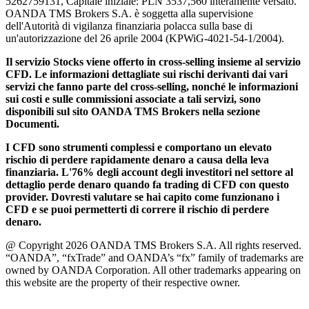
5262759131, Capitale iniziale: PLN 3537,560 interamente versato.
OANDA TMS Brokers S.A. è soggetta alla supervisione
dell'Autorità di vigilanza finanziaria polacca sulla base di
un'autorizzazione del 26 aprile 2004 (KPWiG-4021-54-1/2004).
Il servizio Stocks viene offerto in cross-selling insieme al servizio
CFD. Le informazioni dettagliate sui rischi derivanti dai vari
servizi che fanno parte del cross-selling, nonché le informazioni
sui costi e sulle commissioni associate a tali servizi, sono
disponibili sul sito OANDA TMS Brokers nella sezione
Documenti.
I CFD sono strumenti complessi e comportano un elevato
rischio di perdere rapidamente denaro a causa della leva
finanziaria. L'76% degli account degli investitori nel settore al
dettaglio perde denaro quando fa trading di CFD con questo
provider. Dovresti valutare se hai capito come funzionano i
CFD e se puoi permetterti di correre il rischio di perdere
denaro.
@ Copyright 2026 OANDA TMS Brokers S.A. All rights reserved.
“OANDA”, “fxTrade” and OANDA’s “fx” family of trademarks are
owned by OANDA Corporation. All other trademarks appearing on
this website are the property of their respective owner.