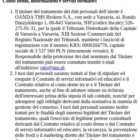
Conto demo, informazioni e servizi formativi
Il titolare del trattamento dei dati personali dell’utente è
OANDA TMS Brokers S.A., con sede a Varsavia, ul. Rondo
Daszyńskiego 1, 00-843 Varsavia, NIP (codice fiscale): 526-
275-91-31, per la quale il Tribunale Distrettuale della Capitale
di Varsavia a Varsavia, XIII Sezione Commerciale del
Registro Nazionale dei Tribunali, mantiene i fascicoli di
registrazione con il numero KRS: 0000204776, capitale
sociale di 3 537 560 PLN (interamente versato). Il
Responsabile della protezione dei dati nominato dal Titolare
del trattamento può essere contattato tramite e-mail
all'indirizzo:
odo@tms.pl
.
I tuoi dati personali saranno trattati al fine di stipulare ed
eseguire il Contratto di servizi informativi ed educativi e il
Contratto relativo al conto demo tra te e il Titolare del
trattamento, anche al fine di adottare misure su richiesta
dell'interessato prima della stipula di tali contratti, nonché per
adempiere agli obblighi derivanti dalla normativa in materia di
gestione del consenso. I tuoi dati personali saranno inoltre
trattati per le finalità degli interessi legittimi del Titolare del
trattamento, quali l'esercizio di legittime pretese contrattuali
derivanti dal Contratto relativo al conto demo o dal Contratto
di servizi informativi ed educativi, la sicurezza, la prevenzione
delle frodi o il marketing diretto del Titolare del trattamento e