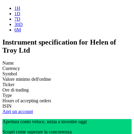
1H
1D
7D
30D
6M
Instrument specification for Helen of
Troy Ltd
Name
Currency
Symbol
Valore minimo dell'ordine
Ticker
Ore di trading
Type
Hours of accepting orders
ISIN
Apri un account
Apertura conto veloce, inizia a investire oggi
Scopri come superare la concorrenza