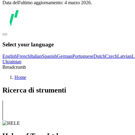
Data dell'ultimo aggiornamento: 4 marzo 2026.
Select your language
English
French
Italian
Spanish
German
Portuguese
Dutch
Czech
Latvian
L
Ukrainian
Breadcrumb
Home
Ricerca di strumenti