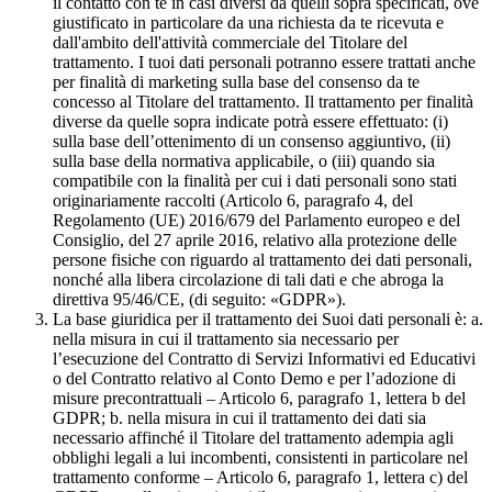
il contatto con te in casi diversi da quelli sopra specificati, ove
giustificato in particolare da una richiesta da te ricevuta e
dall'ambito dell'attività commerciale del Titolare del
trattamento. I tuoi dati personali potranno essere trattati anche
per finalità di marketing sulla base del consenso da te
concesso al Titolare del trattamento. Il trattamento per finalità
diverse da quelle sopra indicate potrà essere effettuato: (i)
sulla base dell’ottenimento di un consenso aggiuntivo, (ii)
sulla base della normativa applicabile, o (iii) quando sia
compatibile con la finalità per cui i dati personali sono stati
originariamente raccolti (Articolo 6, paragrafo 4, del
Regolamento (UE) 2016/679 del Parlamento europeo e del
Consiglio, del 27 aprile 2016, relativo alla protezione delle
persone fisiche con riguardo al trattamento dei dati personali,
nonché alla libera circolazione di tali dati e che abroga la
direttiva 95/46/CE, (di seguito: «GDPR»).
La base giuridica per il trattamento dei Suoi dati personali è: a.
nella misura in cui il trattamento sia necessario per
l’esecuzione del Contratto di Servizi Informativi ed Educativi
o del Contratto relativo al Conto Demo e per l’adozione di
misure precontrattuali – Articolo 6, paragrafo 1, lettera b del
GDPR; b. nella misura in cui il trattamento dei dati sia
necessario affinché il Titolare del trattamento adempia agli
obblighi legali a lui incombenti, consistenti in particolare nel
trattamento conforme – Articolo 6, paragrafo 1, lettera c) del