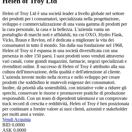
Helen of Troy Ltd
Helen of Troy Ltd è una società leader a livello globale nel settore
dei prodotti per i consumatori, specializzata nella progettazione,
sviluppo e commercializzazione di una vasta gamma di prodotti per
la cura personale, la casa e la bellezza. L'azienda vanta un
portafoglio di marchi noti e affidabili, tra cui OXO, Hydro Flask,
Vicks, Braun e Revlon, ed è dedicata a migliorare la vita dei
consumatori in tutto il mondo. Sin dalla sua fondazione nel 1968,
Helen of Troy si è espansa in una società diversificata con una
presenza in oltre 150 paesi. I suoi prodotti sono venduti attraverso
vari canali, come grandi magazzini, farmacie, negozi specializzati e
rivenditori online. Il successo di Helen of Troy è attribuito alla sua
cultura dell'innovazione, della qualità e dell'attenzione al cliente.
L'azienda investe molto nella ricerca e nello sviluppo per creare
prodotti che soddisfino le mutevoli esigenze dei consumatori.
Inoltre, dà priorità alla sostenibilità, con iniziative volte a ridurre gli
sprechi, conservare le risorse e promuovere pratiche di produzione
responsabili. Con un team di dipendenti talentuosi e un comprovato
track record di crescita e redditività, Helen of Troy è ben posizionata
per continuare a fornire valore ai suoi clienti, azionisti e stakeholder
per molti anni a venire.
Vendi
Acquista
BID
0.0000
ASK
0.0000