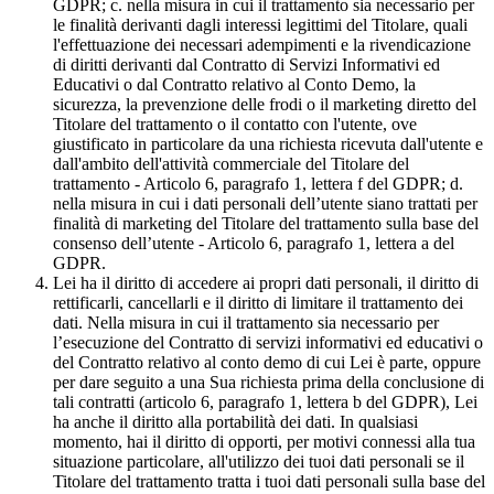
GDPR; c. nella misura in cui il trattamento sia necessario per
le finalità derivanti dagli interessi legittimi del Titolare, quali
l'effettuazione dei necessari adempimenti e la rivendicazione
di diritti derivanti dal Contratto di Servizi Informativi ed
Educativi o dal Contratto relativo al Conto Demo, la
sicurezza, la prevenzione delle frodi o il marketing diretto del
Titolare del trattamento o il contatto con l'utente, ove
giustificato in particolare da una richiesta ricevuta dall'utente e
dall'ambito dell'attività commerciale del Titolare del
trattamento - Articolo 6, paragrafo 1, lettera f del GDPR; d.
nella misura in cui i dati personali dell’utente siano trattati per
finalità di marketing del Titolare del trattamento sulla base del
consenso dell’utente - Articolo 6, paragrafo 1, lettera a del
GDPR.
Lei ha il diritto di accedere ai propri dati personali, il diritto di
rettificarli, cancellarli e il diritto di limitare il trattamento dei
dati. Nella misura in cui il trattamento sia necessario per
l’esecuzione del Contratto di servizi informativi ed educativi o
del Contratto relativo al conto demo di cui Lei è parte, oppure
per dare seguito a una Sua richiesta prima della conclusione di
tali contratti (articolo 6, paragrafo 1, lettera b del GDPR), Lei
ha anche il diritto alla portabilità dei dati. In qualsiasi
momento, hai il diritto di opporti, per motivi connessi alla tua
situazione particolare, all'utilizzo dei tuoi dati personali se il
Titolare del trattamento tratta i tuoi dati personali sulla base del