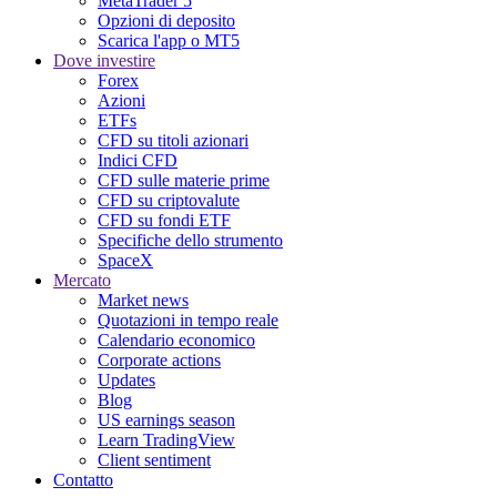
MetaTrader 5
Opzioni di deposito
Scarica l'app o MT5
Dove investire
Forex
Azioni
ETFs
CFD su titoli azionari
Indici CFD
CFD sulle materie prime
CFD su criptovalute
CFD su fondi ETF
Specifiche dello strumento
SpaceX
Mercato
Market news
Quotazioni in tempo reale
Calendario economico
Corporate actions
Updates
Blog
US earnings season
Learn TradingView
Client sentiment
Contatto