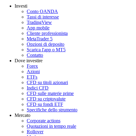
Investi
Conto OANDA
Tassi di interesse
TradingView
App mobile
Cliente professionista
MetaTrader 5
Opzioni di deposito
Scarica l'app o MT5
Contatto
Dove investire
Forex
Azioni
ETFs
CFD su titoli azionari
Indici CFD
CFD sulle materie prime
CFD su criptovalute
CFD su fondi ETF
Specifiche dello strumento
Mercato
Corporate actions
Quotazioni in tempo reale
Rollover