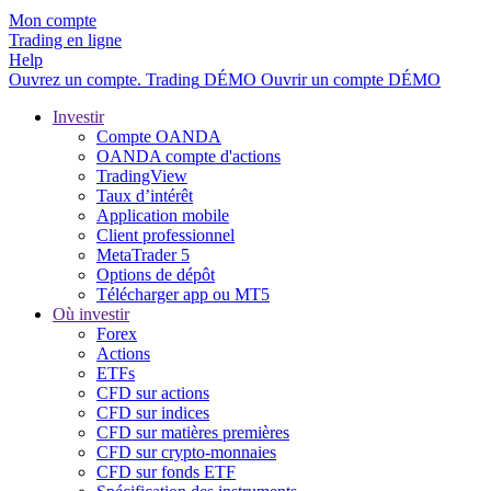
Mon compte
Trading en ligne
Help
Ouvrez un compte.
Trading
DÉMO
Ouvrir un compte DÉMO
Investir
Compte OANDA
OANDA compte d'actions
TradingView
Taux d’intérêt
Application mobile
Client professionnel
MetaTrader 5
Options de dépôt
Télécharger app ou MT5
Où investir
Forex
Actions
ETFs
CFD sur actions
CFD sur indices
CFD sur matières premières
CFD sur crypto-monnaies
CFD sur fonds ETF