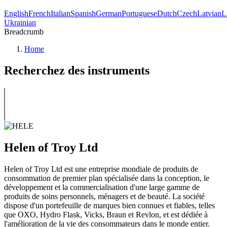
English
French
Italian
Spanish
German
Portuguese
Dutch
Czech
Latvian
L
Ukrainian
Breadcrumb
Home
Recherchez des instruments
Helen of Troy Ltd
Helen of Troy Ltd est une entreprise mondiale de produits de
consommation de premier plan spécialisée dans la conception, le
développement et la commercialisation d'une large gamme de
produits de soins personnels, ménagers et de beauté. La société
dispose d'un portefeuille de marques bien connues et fiables, telles
que OXO, Hydro Flask, Vicks, Braun et Revlon, et est dédiée à
l'amélioration de la vie des consommateurs dans le monde entier.