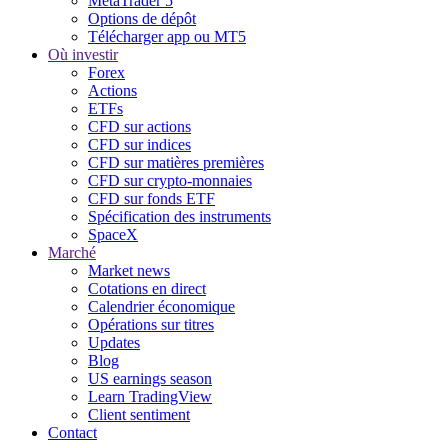
MetaTrader 5
Options de dépôt
Télécharger app ou MT5
Où investir
Forex
Actions
ETFs
CFD sur actions
CFD sur indices
CFD sur matières premières
CFD sur crypto-monnaies
CFD sur fonds ETF
Spécification des instruments
SpaceX
Marché
Market news
Cotations en direct
Calendrier économique
Opérations sur titres
Updates
Blog
US earnings season
Learn TradingView
Client sentiment
Contact