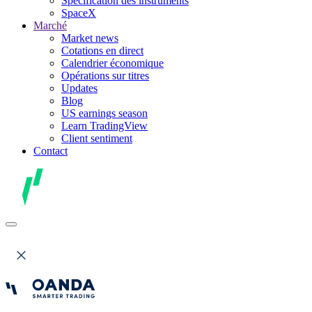
Spécification des instruments
SpaceX
Marché
Market news
Cotations en direct
Calendrier économique
Opérations sur titres
Updates
Blog
US earnings season
Learn TradingView
Client sentiment
Contact