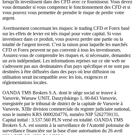
lorsqu'ils investissent dans des CFD avec ce fournisseur. Vous devez
vous demander si vous comprenez le fonctionnement des CFD et si
vous pouvez vous permettre de prendre le risque de perdre votre
argent.
Avertissement concernant les risques: le trading CFD et Forex basé
sur les effets de levier est très risqué pour votre capital. Si vous
investissez dans ce produit, vous pouvez perdre une partie ou la
totalité de l'argent investi. C'est la raison pour laquelle les marchés
CFD et Forex peuvent ne pas convenir à tous les investisseurs.
Assurez-vous de comprendre les risques et, si nécessaire, demandez
un avis indépendant. Les informations reprises sur ce site web ne
s'adressent pas aux destinataires d'un pays spécifique et ne sont pas
destinées à être diffusées dans des pays où leur diffusion ou
utilisation serait incompatible avec les lois, exigences et
réglementations locales.
OANDA TMS Brokers S.A. dont le siège social se trouve à
Varsovie, Warsaw UNIT, Daszyńskiego 1, 00-843 Varsovie,
enregistrée par le tribunal de district de la capitale de Varsovie à
Varsovie, XIIIe division commerciale du registre judiciaire national,
sous le numéro KRS 0000204776, numéro NIP 5262759131,
Capital initial : 3.537.560 PLN versé en totalité. OANDA TMS
Brokers S.A. est soumis à la surveillance de l'Autorité polonaise de
surveillance financière sur la base d'une autorisation du 26 avril