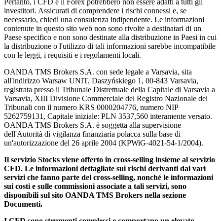
Pertanto, i CFD e il Forex potrebbero non essere adatti a tutti gli
investitori. Assicurati di comprendere i rischi connessi e, se
necessario, chiedi una consulenza indipendente. Le informazioni
contenute in questo sito web non sono rivolte a destinatari di un
Paese specifico e non sono destinate alla distribuzione in Paesi in cui
la distribuzione o l'utilizzo di tali informazioni sarebbe incompatibile
con le leggi, i requisiti e i regolamenti locali.
OANDA TMS Brokers S.A. con sede legale a Varsavia, sita
all'indirizzo Warsaw UNIT, Daszyńskiego 1, 00-843 Varsavia,
registrata presso il Tribunale Distrettuale della Capitale di Varsavia a
Varsavia, XIII Divisione Commerciale del Registro Nazionale dei
Tribunali con il numero KRS 0000204776, numero NIP
5262759131, Capitale iniziale: PLN 3537,560 interamente versato.
OANDA TMS Brokers S.A. è soggetta alla supervisione
dell'Autorità di vigilanza finanziaria polacca sulla base di
un'autorizzazione del 26 aprile 2004 (KPWiG-4021-54-1/2004).
Il servizio Stocks viene offerto in cross-selling insieme al servizio
CFD. Le informazioni dettagliate sui rischi derivanti dai vari
servizi che fanno parte del cross-selling, nonché le informazioni
sui costi e sulle commissioni associate a tali servizi, sono
disponibili sul sito OANDA TMS Brokers nella sezione
Documenti.
I CFD sono strumenti complessi e comportano un elevato