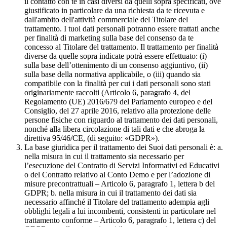
il contatto con te in casi diversi da quelli sopra specificati, ove
giustificato in particolare da una richiesta da te ricevuta e
dall'ambito dell'attività commerciale del Titolare del
trattamento. I tuoi dati personali potranno essere trattati anche
per finalità di marketing sulla base del consenso da te
concesso al Titolare del trattamento. Il trattamento per finalità
diverse da quelle sopra indicate potrà essere effettuato: (i)
sulla base dell’ottenimento di un consenso aggiuntivo, (ii)
sulla base della normativa applicabile, o (iii) quando sia
compatibile con la finalità per cui i dati personali sono stati
originariamente raccolti (Articolo 6, paragrafo 4, del
Regolamento (UE) 2016/679 del Parlamento europeo e del
Consiglio, del 27 aprile 2016, relativo alla protezione delle
persone fisiche con riguardo al trattamento dei dati personali,
nonché alla libera circolazione di tali dati e che abroga la
direttiva 95/46/CE, (di seguito: «GDPR»).
La base giuridica per il trattamento dei Suoi dati personali è: a.
nella misura in cui il trattamento sia necessario per
l’esecuzione del Contratto di Servizi Informativi ed Educativi
o del Contratto relativo al Conto Demo e per l’adozione di
misure precontrattuali – Articolo 6, paragrafo 1, lettera b del
GDPR; b. nella misura in cui il trattamento dei dati sia
necessario affinché il Titolare del trattamento adempia agli
obblighi legali a lui incombenti, consistenti in particolare nel
trattamento conforme – Articolo 6, paragrafo 1, lettera c) del