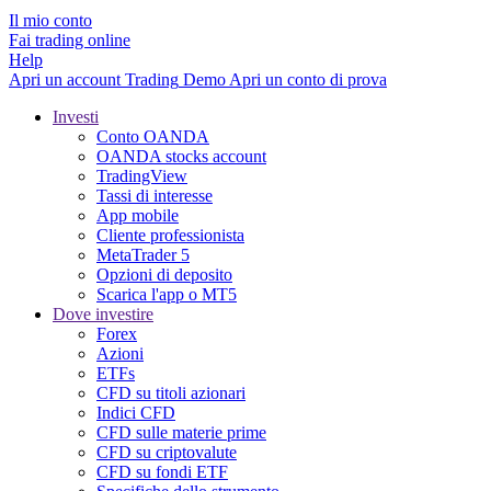
Il mio conto
Fai trading online
Help
Apri un account
Trading
Demo
Apri un conto di prova
Investi
Conto OANDA
OANDA stocks account
TradingView
Tassi di interesse
App mobile
Cliente professionista
MetaTrader 5
Opzioni di deposito
Scarica l'app o MT5
Dove investire
Forex
Azioni
ETFs
CFD su titoli azionari
Indici CFD
CFD sulle materie prime
CFD su criptovalute
CFD su fondi ETF