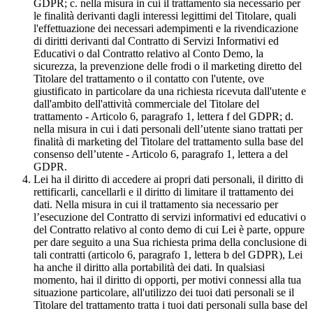
GDPR; c. nella misura in cui il trattamento sia necessario per
le finalità derivanti dagli interessi legittimi del Titolare, quali
l'effettuazione dei necessari adempimenti e la rivendicazione
di diritti derivanti dal Contratto di Servizi Informativi ed
Educativi o dal Contratto relativo al Conto Demo, la
sicurezza, la prevenzione delle frodi o il marketing diretto del
Titolare del trattamento o il contatto con l'utente, ove
giustificato in particolare da una richiesta ricevuta dall'utente e
dall'ambito dell'attività commerciale del Titolare del
trattamento - Articolo 6, paragrafo 1, lettera f del GDPR; d.
nella misura in cui i dati personali dell’utente siano trattati per
finalità di marketing del Titolare del trattamento sulla base del
consenso dell’utente - Articolo 6, paragrafo 1, lettera a del
GDPR.
Lei ha il diritto di accedere ai propri dati personali, il diritto di
rettificarli, cancellarli e il diritto di limitare il trattamento dei
dati. Nella misura in cui il trattamento sia necessario per
l’esecuzione del Contratto di servizi informativi ed educativi o
del Contratto relativo al conto demo di cui Lei è parte, oppure
per dare seguito a una Sua richiesta prima della conclusione di
tali contratti (articolo 6, paragrafo 1, lettera b del GDPR), Lei
ha anche il diritto alla portabilità dei dati. In qualsiasi
momento, hai il diritto di opporti, per motivi connessi alla tua
situazione particolare, all'utilizzo dei tuoi dati personali se il
Titolare del trattamento tratta i tuoi dati personali sulla base del