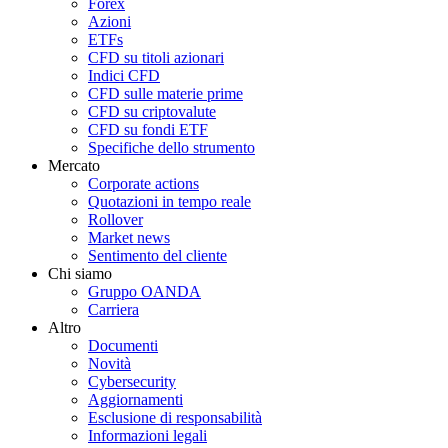
Forex
Azioni
ETFs
CFD su titoli azionari
Indici CFD
CFD sulle materie prime
CFD su criptovalute
CFD su fondi ETF
Specifiche dello strumento
Mercato
Corporate actions
Quotazioni in tempo reale
Rollover
Market news
Sentimento del cliente
Chi siamo
Gruppo OANDA
Carriera
Altro
Documenti
Novità
Cybersecurity
Aggiornamenti
Esclusione di responsabilità
Informazioni legali