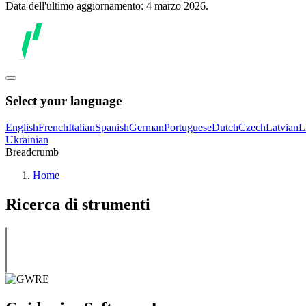
Data dell'ultimo aggiornamento: 4 marzo 2026.
Select your language
English
French
Italian
Spanish
German
Portuguese
Dutch
Czech
Latvian
L
Ukrainian
Breadcrumb
Home
Ricerca di strumenti