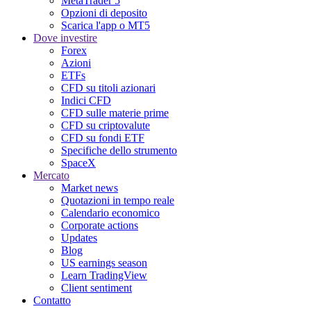
MetaTrader 5
Opzioni di deposito
Scarica l'app o MT5
Dove investire
Forex
Azioni
ETFs
CFD su titoli azionari
Indici CFD
CFD sulle materie prime
CFD su criptovalute
CFD su fondi ETF
Specifiche dello strumento
SpaceX
Mercato
Market news
Quotazioni in tempo reale
Calendario economico
Corporate actions
Updates
Blog
US earnings season
Learn TradingView
Client sentiment
Contatto