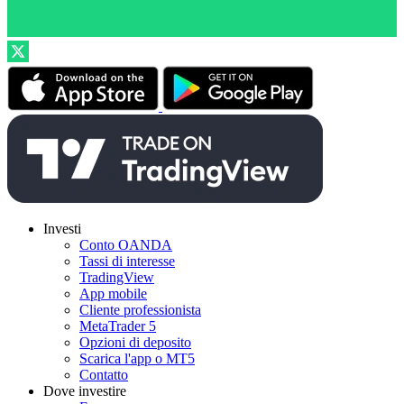
Investi
Conto OANDA
Tassi di interesse
TradingView
App mobile
Cliente professionista
MetaTrader 5
Opzioni di deposito
Scarica l'app o MT5
Contatto
Dove investire