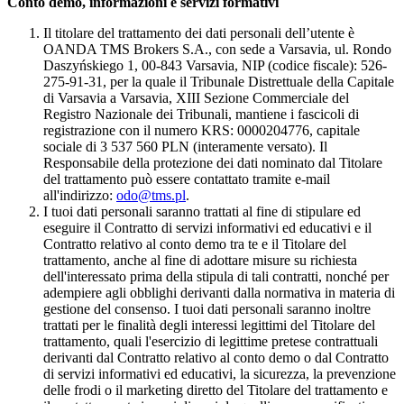
Conto demo, informazioni e servizi formativi
Il titolare del trattamento dei dati personali dell’utente è
OANDA TMS Brokers S.A., con sede a Varsavia, ul. Rondo
Daszyńskiego 1, 00-843 Varsavia, NIP (codice fiscale): 526-
275-91-31, per la quale il Tribunale Distrettuale della Capitale
di Varsavia a Varsavia, XIII Sezione Commerciale del
Registro Nazionale dei Tribunali, mantiene i fascicoli di
registrazione con il numero KRS: 0000204776, capitale
sociale di 3 537 560 PLN (interamente versato). Il
Responsabile della protezione dei dati nominato dal Titolare
del trattamento può essere contattato tramite e-mail
all'indirizzo:
odo@tms.pl
.
I tuoi dati personali saranno trattati al fine di stipulare ed
eseguire il Contratto di servizi informativi ed educativi e il
Contratto relativo al conto demo tra te e il Titolare del
trattamento, anche al fine di adottare misure su richiesta
dell'interessato prima della stipula di tali contratti, nonché per
adempiere agli obblighi derivanti dalla normativa in materia di
gestione del consenso. I tuoi dati personali saranno inoltre
trattati per le finalità degli interessi legittimi del Titolare del
trattamento, quali l'esercizio di legittime pretese contrattuali
derivanti dal Contratto relativo al conto demo o dal Contratto
di servizi informativi ed educativi, la sicurezza, la prevenzione
delle frodi o il marketing diretto del Titolare del trattamento e