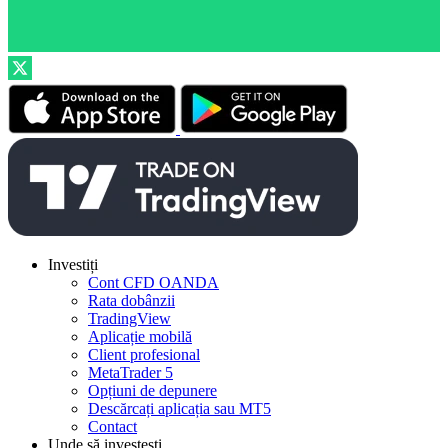
Investiți
Cont CFD OANDA
Rata dobânzii
TradingView
Aplicație mobilă
Client profesional
MetaTrader 5
Opțiuni de depunere
Descărcați aplicația sau MT5
Contact
Unde să investești