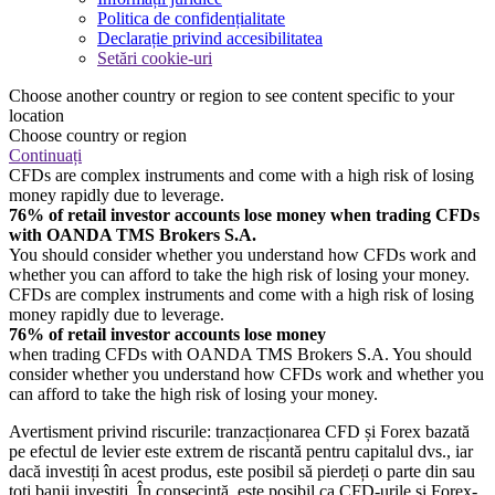
Politica de confidențialitate
Declarație privind accesibilitatea
Setări cookie-uri
Choose another country or region to see content specific to your
location
Choose country or region
Continuați
CFDs are complex instruments and come with a high risk of losing
money rapidly due to leverage.
76% of retail investor accounts lose money when trading CFDs
with OANDA TMS Brokers S.A.
You should consider whether you understand how CFDs work and
whether you can afford to take the high risk of losing your money.
CFDs are complex instruments and come with a high risk of losing
money rapidly due to leverage.
76% of retail investor accounts lose money
when trading CFDs with OANDA TMS Brokers S.A. You should
consider whether you understand how CFDs work and whether you
can afford to take the high risk of losing your money.
Avertisment privind riscurile: tranzacționarea CFD și Forex bazată
pe efectul de levier este extrem de riscantă pentru capitalul dvs., iar
dacă investiți în acest produs, este posibil să pierdeți o parte din sau
toți banii investiți. În consecință, este posibil ca CFD-urile și Forex-