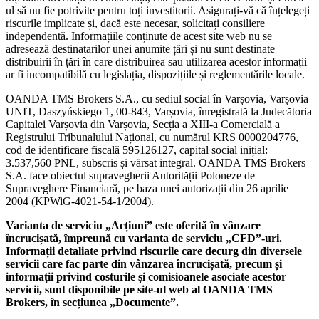
ul să nu fie potrivite pentru toți investitorii. Asigurați-vă că înțelegeți
riscurile implicate și, dacă este necesar, solicitați consiliere
independentă. Informațiile conținute de acest site web nu se
adresează destinatarilor unei anumite țări și nu sunt destinate
distribuirii în țări în care distribuirea sau utilizarea acestor informații
ar fi incompatibilă cu legislația, dispozițiile și reglementările locale.
OANDA TMS Brokers S.A., cu sediul social în Varșovia, Varșovia
UNIT, Daszyńskiego 1, 00-843, Varșovia, înregistrată la Judecătoria
Capitalei Varșovia din Varșovia, Secția a XIII-a Comercială a
Registrului Tribunalului Național, cu numărul KRS 0000204776,
cod de identificare fiscală 595126127, capital social inițial:
3.537,560 PNL, subscris și vărsat integral. OANDA TMS Brokers
S.A. face obiectul supravegherii Autorității Poloneze de
Supraveghere Financiară, pe baza unei autorizații din 26 aprilie
2004 (KPWiG-4021-54-1/2004).
Varianta de serviciu „Acțiuni” este oferită în vânzare
încrucișată, împreună cu varianta de serviciu „CFD”-uri.
Informații detaliate privind riscurile care decurg din diversele
servicii care fac parte din vânzarea încrucișată, precum și
informații privind costurile și comisioanele asociate acestor
servicii, sunt disponibile pe site-ul web al OANDA TMS
Brokers, în secțiunea „Documente”.