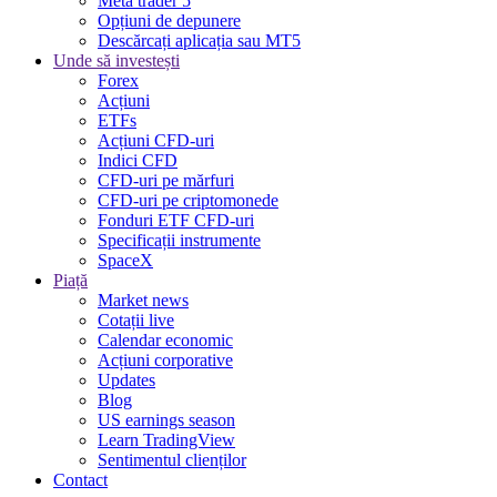
Meta trader 5
Opțiuni de depunere
Descărcați aplicația sau MT5
Unde să investești
Forex
Acțiuni
ETFs
Acțiuni CFD-uri
Indici CFD
CFD-uri pe mărfuri
CFD-uri pe criptomonede
Fonduri ETF CFD-uri
Specificații instrumente
SpaceX
Piață
Market news
Cotații live
Calendar economic
Acțiuni corporative
Updates
Blog
US earnings season
Learn TradingView
Sentimentul clienților
Contact