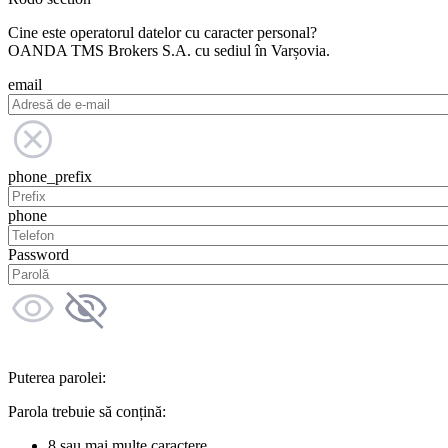
Cine este operatorul datelor cu caracter personal?
OANDA TMS Brokers S.A. cu sediul în Varșovia.
email
phone_prefix
phone
Password
Puterea parolei:
Parola trebuie să conțină:
8 sau mai multe caractere