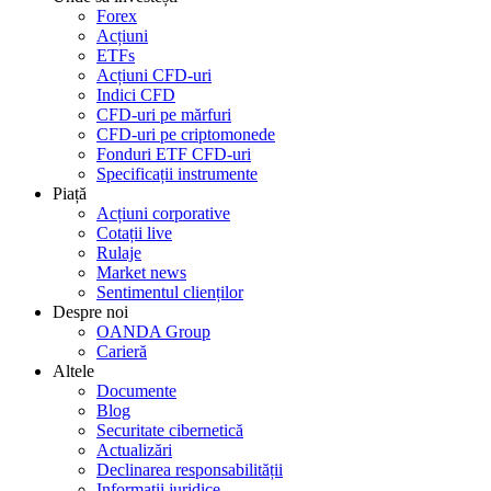
Forex
Acțiuni
ETFs
Acțiuni CFD-uri
Indici CFD
CFD-uri pe mărfuri
CFD-uri pe criptomonede
Fonduri ETF CFD-uri
Specificații instrumente
Piață
Acțiuni corporative
Cotații live
Rulaje
Market news
Sentimentul clienților
Despre noi
OANDA Group
Carieră
Altele
Documente
Blog
Securitate cibernetică
Actualizări
Declinarea responsabilității
Informații juridice