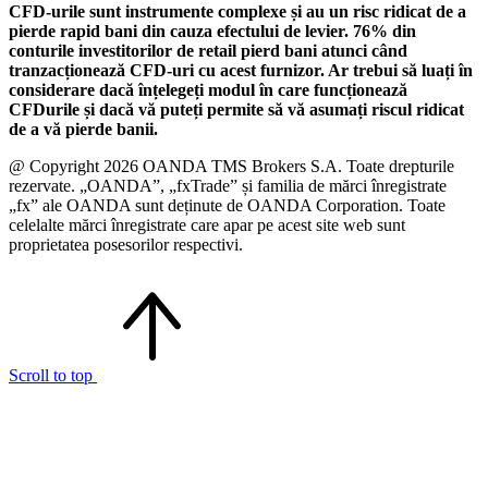
CFD-urile sunt instrumente complexe și au un risc ridicat de a
pierde rapid bani din cauza efectului de levier. 76% din
conturile investitorilor de retail pierd bani atunci când
tranzacționează CFD-uri cu acest furnizor. Ar trebui să luați în
considerare dacă înțelegeți modul în care funcționează
CFDurile și dacă vă puteți permite să vă asumați riscul ridicat
de a vă pierde banii.
@ Copyright 2026 OANDA TMS Brokers S.A. Toate drepturile
rezervate. „OANDA”, „fxTrade” și familia de mărci înregistrate
„fx” ale OANDA sunt deținute de OANDA Corporation. Toate
celelalte mărci înregistrate care apar pe acest site web sunt
proprietatea posesorilor respectivi.
Scroll to top