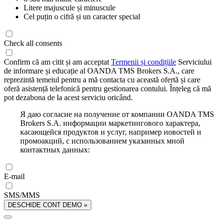
Litere majuscule și minuscule
Cel puțin o cifră și un caracter special
Check all consents
Confirm că am citit și am acceptat
Termenii și condițiile
Serviciului
de informare și educație al OANDA TMS Brokers S.A., care
reprezintă temeiul pentru a mă contacta cu această ofertă și care
oferă asistență telefonică pentru gestionarea contului. Înțeleg că mă
pot dezabona de la acest serviciu oricând.
Я даю согласие на получение от компании OANDA TMS
Brokers S.A. информации маркетингового характера,
касающейся продуктов и услуг, например новостей и
промоакций, с использованием указанных мной
контактных данных:
E-mail
SMS/MMS
DESCHIDE CONT DEMO »