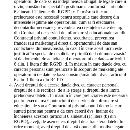
operatorul de date să își îndeplinească obligațiile legale care îi
revin, constând în special în gestionarea conformă – articolul
6 alineatul 1 litera c din RGPD; c. în măsura în care
prelucrarea este necesară pentru scopurile care decurg din
interesele legitime ale operatorului, cum ar fi efectuarea
decontărilor necesare și revendicarea creanțelor care decurg
din Contractul de servicii de informare și educaționale sau din
Contractul privind contul demo, securitatea, prevenirea
fraudei sau marketingul direct al operatorului de date sau
contactarea dumneavoastră, în cazul în care acest lucru este
justificat în special de o solicitare primită de la dumneavoastră
și de domeniul de activitate al operatorului de date – articolul
6 alin. 1 litera f din RGPD; d. în măsura în care datele dvs. cu
caracter personal sunt prelucrate în scopuri de marketing ale
operatorului de date pe baza consimțământului dvs. - articolul
6 alin. 1 litera a din RGPD.
Aveți dreptul de a accesa datele dvs. cu caracter personal,
dreptul de a le rectifica, de a le șterge și dreptul de a limita
prelucrarea datelor. În măsura în care prelucrarea este necesară
pentru executarea Contractului de servicii de informare și
educaționale sau a Contractului privind contul demo la care
sunteți parte sau pentru a da curs cererii dvs. înainte de
încheierea acestora (articolul 6 alineatul (1) litera (b) din
RGPD), aveți, de asemenea, dreptul de a transfera datele. În
orice moment, aveți dreptul de a vă opune, din motive legate