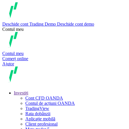
Deschide cont
Trading
Demo
Deschide cont demo
Contul meu
Contul meu
Comerț online
Ajutor
Investiți
Cont CFD OANDA
Contul de acțiuni OANDA
TradingView
Rata dobânzii
Aplicație mobilă
Client profesional