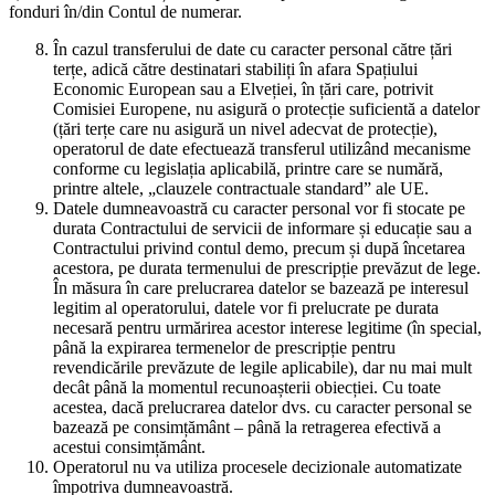
fonduri în/din Contul de numerar.
În cazul transferului de date cu caracter personal către țări
terțe, adică către destinatari stabiliți în afara Spațiului
Economic European sau a Elveției, în țări care, potrivit
Comisiei Europene, nu asigură o protecție suficientă a datelor
(țări terțe care nu asigură un nivel adecvat de protecție),
operatorul de date efectuează transferul utilizând mecanisme
conforme cu legislația aplicabilă, printre care se numără,
printre altele, „clauzele contractuale standard” ale UE.
Datele dumneavoastră cu caracter personal vor fi stocate pe
durata Contractului de servicii de informare și educație sau a
Contractului privind contul demo, precum și după încetarea
acestora, pe durata termenului de prescripție prevăzut de lege.
În măsura în care prelucrarea datelor se bazează pe interesul
legitim al operatorului, datele vor fi prelucrate pe durata
necesară pentru urmărirea acestor interese legitime (în special,
până la expirarea termenelor de prescripție pentru
revendicările prevăzute de legile aplicabile), dar nu mai mult
decât până la momentul recunoașterii obiecției. Cu toate
acestea, dacă prelucrarea datelor dvs. cu caracter personal se
bazează pe consimțământ – până la retragerea efectivă a
acestui consimțământ.
Operatorul nu va utiliza procesele decizionale automatizate
împotriva dumneavoastră.