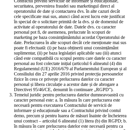
Contractul privind serviciile de informare și educaționale,
securitatea, prevenirea fraudei sau marketingul direct al
operatorului de date și contactarea dvs. în alte cazuri decât
cele specificate mai sus, atunci când acest lucru este justificat
în special de o solicitare primită de la dvs. și de domeniul de
activitate al operatorului de date. Datele dvs. cu caracter
personal pot fi, de asemenea, prelucrate în scopuri de
marketing pe baza consimțământului acordat Operatorului de
date. Prelucrarea în alte scopuri decât cele menționate mai sus
poate fi efectuată: (i) pe baza obținerii unui consimțământ
suplimentar, (ii) pe baza legislației aplicabile sau (iii) atunci
când este compatibilă cu scopul pentru care datele cu caracter
personal au fost colectate inițial (articolul 6 alineatul (4) din
Regulamentul (UE) 2016/679 al Parlamentului European și al
Consiliului din 27 aprilie 2016 privind protecția persoanelor
fizice în ceea ce privește prelucrarea datelor cu caracter
personal și libera circulație a acestor date și de abrogare a
Directivei 95/46/CE, denumit în continuare „RGPD”).
Temeiul juridic pentru prelucrarea datelor dumneavoastră cu
caracter personal este: a. în măsura în care prelucrarea este
necesară pentru executarea Contractului de servicii de
informare și educaționale sau a Contractului privind contul
demo, precum și pentru luarea de măsuri înainte de încheierea
unui contract – articolul 6 alineatul (1) litera (b) din RGPD; b.
în măsura în care prelucrarea datelor este necesară pentru ca