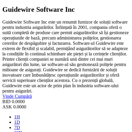
Guidewire Software Inc
Guidewire Software Inc este un renumit furnizor de soluții software
pentru industria asigurărilor. Înființată în 2001, compania oferă o
suită completă de produse care permit asigurătorilor să își gestioneze
operațiunile de bază, precum administrarea polițelor, gestionarea
cererilor de despăgubire și facturarea. Software-ul Guidewire este
extrem de flexibil și scalabil, permițând asigurătorilor să se adapteze
la condițiile în continuă schimbare ale pieței și la cerințele clienților.
Printre clienții companiei se numără unii dintre cei mai mari
asigurători din lume, iar software-ul său gestionează polițele pentru
milioane de asigurați. Guidewire se dedică furnizării de soluții
inovatoare care îmbunătățesc operațiunile asigurătorilor și oferă
servicii superioare clienților acestora. Cu o prezență globală,
Guidewire este un actor de prim plan în industria software-ului
pentru asigurări.
Vinde
Cumpără
BID
0.0000
ASK
0.0000
1H
1D
7D