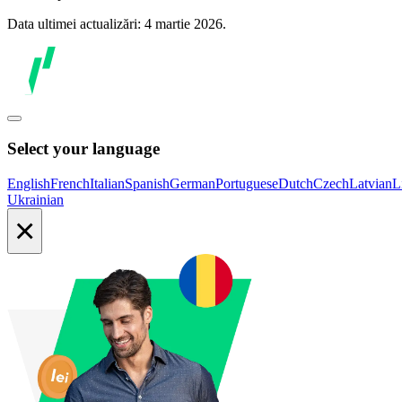
Data ultimei actualizări: 4 martie 2026.
Select your language
English
French
Italian
Spanish
German
Portuguese
Dutch
Czech
Latvian
L
Ukrainian
×