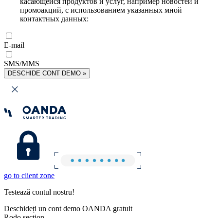
касающейся продуктов и услуг, например новостей и
промоакций, с использованием указанных мной
контактных данных:
E-mail
SMS/MMS
DESCHIDE CONT DEMO »
go to client zone
Testează contul nostru!
Deschideți un cont demo OANDA gratuit
Rodo section