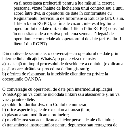
va fi necesitatea prelucrării pentru a lua măsuri la cererea
persoanei vizate înainte de încheierea unui contract sau a unui
acord între dvs. și operatorul de date în conformitate cu
Regulamentul Serviciului de Informare și Educație (art. 6 alin.
1 litera b din RGPD); iar în alte cazuri, interesul legitim al
operatorului de date (art. 6 alin. 1 litera f din RGPD) constând
în necesitatea de a rezolva problema semnalată legată de
operațiunile comerciale ale operatorului de date (art. 6 alin. 1
litera f din RGPD).
Din motive de securitate, o conversație cu operatorul de date prin
intermediul aplicației WhatsApp poate viza exclusiv:
a) asistență în timpul procesului de deschidere a contului (explicarea
pașilor care alcătuiesc procedura de înregistrare);
b) oferirea de răspunsuri la întrebările clienților cu privire la
operațiunile OANDA.
O conversație cu operatorul de date prin intermediul aplicației
WhatsApp nu va conține niciodată linkuri sau atașamente și nu va
viza, printre altele:
a) soldul fondurilor dvs. din Contul de numerar;
b) orice aspecte legate de executarea tranzacțiilor;
c) plasarea sau modificarea ordinelor;
d) modificarea sau actualizarea datelor personale ale clientului;
e) transmiterea instrucțiunilor pentru depunerea sau retragerea de