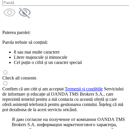
Puterea parolei:
Parola trebuie să conțină:
8 sau mai multe caractere
Litere majuscule și minuscule
Cel puțin o cifră și un caracter special
Check all consents
Confirm că am citit și am acceptat
Termenii și condițiile
Serviciului
de informare și educație al OANDA TMS Brokers S.A., care
reprezintă temeiul pentru a mă contacta cu această ofertă și care
oferă asistență telefonică pentru gestionarea contului. Înțeleg că mă
pot dezabona de la acest serviciu oricând.
Я даю согласие на получение от компании OANDA TMS
Brokers S.A. информации маркетингового характера,