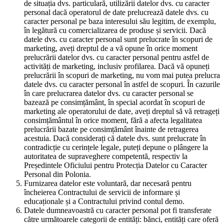
de situația dvs. particulară, utilizării datelor dvs. cu caracter
personal dacă operatorul de date prelucrează datele dvs. cu
caracter personal pe baza interesului său legitim, de exemplu,
în legătură cu comercializarea de produse și servicii. Dacă
datele dvs. cu caracter personal sunt prelucrate în scopuri de
marketing, aveți dreptul de a vă opune în orice moment
prelucrării datelor dvs. cu caracter personal pentru astfel de
activități de marketing, inclusiv profilarea. Dacă vă opuneți
prelucrării în scopuri de marketing, nu vom mai putea prelucra
datele dvs. cu caracter personal în astfel de scopuri. În cazurile
în care prelucrarea datelor dvs. cu caracter personal se
bazează pe consimțământ, în special acordat în scopuri de
marketing ale operatorului de date, aveți dreptul să vă retrageți
consimțământul în orice moment, fără a afecta legalitatea
prelucrării bazate pe consimțământ înainte de retragerea
acestuia. Dacă considerați că datele dvs. sunt prelucrate în
contradicție cu cerințele legale, puteți depune o plângere la
autoritatea de supraveghere competentă, respectiv la
Președintele Oficiului pentru Protecția Datelor cu Caracter
Personal din Polonia.
Furnizarea datelor este voluntară, dar necesară pentru
încheierea Contractului de servicii de informare și
educaționale și a Contractului privind contul demo.
Datele dumneavoastră cu caracter personal pot fi transferate
către următoarele categorii de entități: bănci, entități care oferă