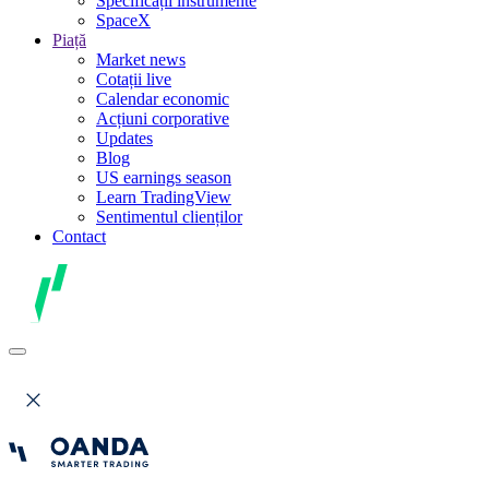
Specificații instrumente
SpaceX
Piață
Market news
Cotații live
Calendar economic
Acțiuni corporative
Updates
Blog
US earnings season
Learn TradingView
Sentimentul clienților
Contact