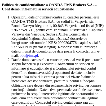
Politica de confidențialitate a OANDA TMS Brokers S.A. –
Cont demo, informații și servicii educaționale
Operatorul datelor dumneavoastră cu caracter personal este
OANDA TMS Brokers S.A., cu sediul în Varșovia, str.
Rondo Daszyńskiego nr. 1, 00-843 Varșovia, cod fiscal (NIP):
526-275-91-31, pentru care Tribunalul Districtual al Capitalei
Varșovia din Varșovia, Secția a XIII-a Comercială a
Registrului Național Judiciar, păstrează dosarele de
înregistrare sub numărul KRS: 0000204776, capital social 3
537 560 PLN (varsat integral). Responsabilul cu protecția
datelor numit de operatorul de date poate fi contactat prin e-
mail:
odo@tms.pl
.
Datele dumneavoastră cu caracter personal vor fi prelucrate în
scopul încheierii și executării Contractului de servicii de
informare și educaționale și a Contractului privind contul
demo între dumneavoastră și operatorul de date, inclusiv
pentru a lua măsuri la cererea persoanei vizate înainte de
încheierea acestor contracte, precum și pentru a îndeplini
obligațiile care decurg din reglementările privind gestionarea
consimțământului. Datele dvs. personale vor fi, de asemenea,
prelucrate în scopul intereselor legitime ale operatorului de
date, cum ar fi exercitarea pretențiilor contractuale legitime
care decurg din Contractul privind contul demo sau din