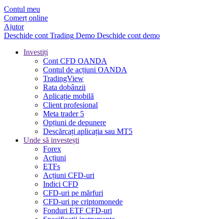
Contul meu
Comerț online
Ajutor
Deschide cont
Trading
Demo
Deschide cont demo
Investiți
Cont CFD OANDA
Contul de acțiuni OANDA
TradingView
Rata dobânzii
Aplicație mobilă
Client profesional
Meta trader 5
Opțiuni de depunere
Descărcați aplicația sau MT5
Unde să investești
Forex
Acțiuni
ETFs
Acțiuni CFD-uri
Indici CFD
CFD-uri pe mărfuri
CFD-uri pe criptomonede
Fonduri ETF CFD-uri