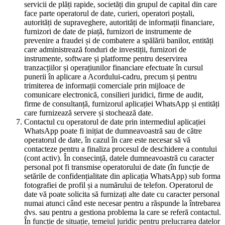
servicii de plăți rapide, societăți din grupul de capital din care
face parte operatorul de date, curieri, operatori poștali,
autorități de supraveghere, autorități de informații financiare,
furnizori de date de piață, furnizori de instrumente de
prevenire a fraudei și de combatere a spălării banilor, entități
care administrează fonduri de investiții, furnizori de
instrumente, software și platforme pentru deservirea
tranzacțiilor și operațiunilor financiare efectuate în cursul
punerii în aplicare a Acordului-cadru, precum și pentru
trimiterea de informații comerciale prin mijloace de
comunicare electronică, consilieri juridici, firme de audit,
firme de consultanță, furnizorul aplicației WhatsApp și entități
care furnizează servere și stochează date.
Contactul cu operatorul de date prin intermediul aplicației
WhatsApp poate fi inițiat de dumneavoastră sau de către
operatorul de date, în cazul în care este necesar să vă
contacteze pentru a finaliza procesul de deschidere a contului
(cont activ). În consecință, datele dumneavoastră cu caracter
personal pot fi transmise operatorului de date (în funcție de
setările de confidențialitate din aplicația WhatsApp) sub forma
fotografiei de profil și a numărului de telefon. Operatorul de
date vă poate solicita să furnizați alte date cu caracter personal
numai atunci când este necesar pentru a răspunde la întrebarea
dvs. sau pentru a gestiona problema la care se referă contactul.
În funcție de situație, temeiul juridic pentru prelucrarea datelor