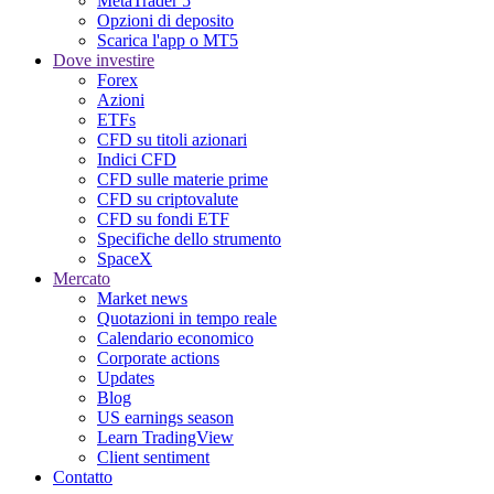
MetaTrader 5
Opzioni di deposito
Scarica l'app o MT5
Dove investire
Forex
Azioni
ETFs
CFD su titoli azionari
Indici CFD
CFD sulle materie prime
CFD su criptovalute
CFD su fondi ETF
Specifiche dello strumento
SpaceX
Mercato
Market news
Quotazioni in tempo reale
Calendario economico
Corporate actions
Updates
Blog
US earnings season
Learn TradingView
Client sentiment
Contatto