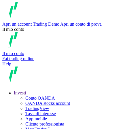
Apri un account
Trading
Demo
Apri un conto di prova
Il mio conto
Il mio conto
Fai trading online
Help
Investi
Conto OANDA
OANDA stocks account
TradingView
Tassi di interesse
App mobile
Cliente professionista