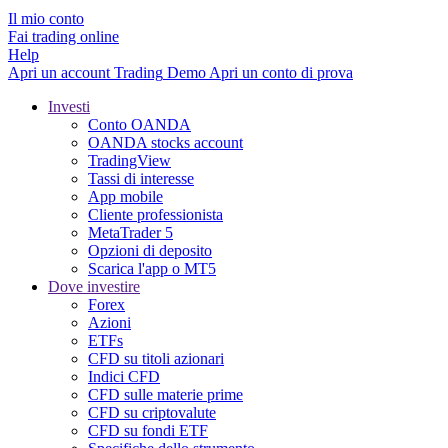
Il mio conto
Fai trading online
Help
Apri un account
Trading
Demo
Apri un conto di prova
Investi
Conto OANDA
OANDA stocks account
TradingView
Tassi di interesse
App mobile
Cliente professionista
MetaTrader 5
Opzioni di deposito
Scarica l'app o MT5
Dove investire
Forex
Azioni
ETFs
CFD su titoli azionari
Indici CFD
CFD sulle materie prime
CFD su criptovalute
CFD su fondi ETF