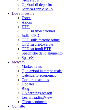
MetaTrader 5
Opzioni di deposito
Scarica l'app o MT5
Dove investire
Forex
Azioni
ETFs
CFD su titoli azionari
Indici CFD
CFD sulle materie prime
CFD su criptovalute
CFD su fondi ETF
Specifiche dello strumento
SpaceX
Mercato
Market news
Quotazioni in tempo reale
Calendario economico
Corporate actions
Updates
Blog
US earnings season
Learn TradingView
Client sentiment
Contatto