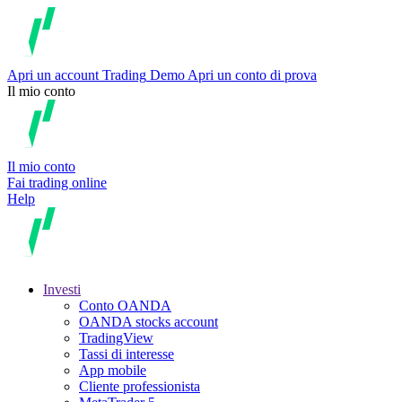
Apri un account
Trading
Demo
Apri un conto di prova
Il mio conto
Il mio conto
Fai trading online
Help
Investi
Conto OANDA
OANDA stocks account
TradingView
Tassi di interesse
App mobile
Cliente professionista