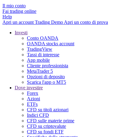
Il mio conto
Fai trading online
Help
Apri un account
Trading
Demo
Apri un conto di prova
Investi
Conto OANDA
OANDA stocks account
TradingView
Tassi di interesse
App mobile
Cliente professionista
MetaTrader 5
Opzioni di deposito
Scarica l'app o MT5
Dove investire
Forex
Azioni
ETFs
CFD su titoli azionari
Indici CFD
CFD sulle materie prime
CFD su criptovalute
CFD su fondi ETF