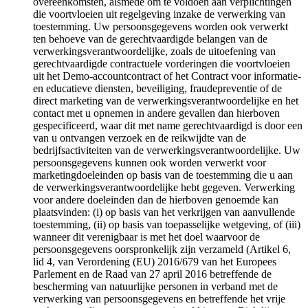
overeenkomsten, alsmede om te voldoen aan verplichtingen
die voortvloeien uit regelgeving inzake de verwerking van
toestemming. Uw persoonsgegevens worden ook verwerkt
ten behoeve van de gerechtvaardigde belangen van de
verwerkingsverantwoordelijke, zoals de uitoefening van
gerechtvaardigde contractuele vorderingen die voortvloeien
uit het Demo-accountcontract of het Contract voor informatie-
en educatieve diensten, beveiliging, fraudepreventie of de
direct marketing van de verwerkingsverantwoordelijke en het
contact met u opnemen in andere gevallen dan hierboven
gespecificeerd, waar dit met name gerechtvaardigd is door een
van u ontvangen verzoek en de reikwijdte van de
bedrijfsactiviteiten van de verwerkingsverantwoordelijke. Uw
persoonsgegevens kunnen ook worden verwerkt voor
marketingdoeleinden op basis van de toestemming die u aan
de verwerkingsverantwoordelijke hebt gegeven. Verwerking
voor andere doeleinden dan de hierboven genoemde kan
plaatsvinden: (i) op basis van het verkrijgen van aanvullende
toestemming, (ii) op basis van toepasselijke wetgeving, of (iii)
wanneer dit verenigbaar is met het doel waarvoor de
persoonsgegevens oorspronkelijk zijn verzameld (Artikel 6,
lid 4, van Verordening (EU) 2016/679 van het Europees
Parlement en de Raad van 27 april 2016 betreffende de
bescherming van natuurlijke personen in verband met de
verwerking van persoonsgegevens en betreffende het vrije