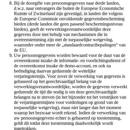
Bij de doorgifte van persoonsgegevens naar derde landen,
d.w.z. naar ontvangers die buiten de Europese Economische
Ruimte of Zwitserland zijn gevestigd, in landen die volgens
de Europese Commissie onvoldoende gegevensbescherming
bieden (derde landen die geen passend beschermingsniveau
bieden), geeft de verwerkingsverantwoordelijke deze
gegevens door met behulp van mechanismen die in
overeenstemming zijn met de toepasselijke wetgeving,
waaronder onder meer de „standaardcontractbepalingen“ van
de EU.
Uw persoonsgegevens worden bewaard voor de duur van de
overeenkomst inzake de informatie- en voorlichtingsdienst of
de overeenkomst inzake de demo-account, en ook na
beëindiging daarvan gedurende de wettelijke
verjaringstermijn. Voor zover de verwerking van gegevens is
gebaseerd op het gerechtvaardigd belang van de
verwerkingsverantwoordelijke, worden de gegevens verwerkt
gedurende de tijd die nodig is om deze gerechtvaardigde
belangen na te streven (in het bijzonder tot het verstrijken van
de verjaringstermijnen voor vorderingen op grond van de
toepasselijke wetgeving), maar niet langer dan het moment
waarop het bezwaar wordt erkend. Indien de verwerking van
uw persoonsgegevens echter is gebaseerd op toestemming,
geldt dit totdat deze toestemming daadwerkelijk wordt
ingetrokken.