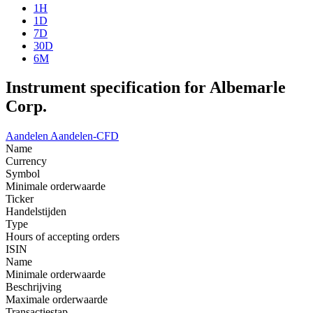
1H
1D
7D
30D
6M
Instrument specification for Albemarle
Corp.
Aandelen
Aandelen-CFD
Name
Currency
Symbol
Minimale orderwaarde
Ticker
Handelstijden
Type
Hours of accepting orders
ISIN
Name
Minimale orderwaarde
Beschrijving
Maximale orderwaarde
Transactiestap