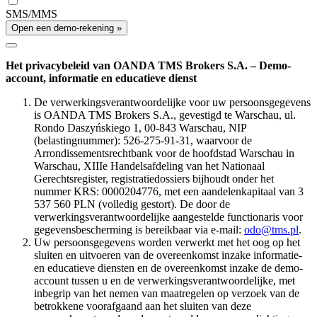
SMS/MMS
Open een demo-rekening »
Het privacybeleid van OANDA TMS Brokers S.A. – Demo-
account, informatie en educatieve dienst
De verwerkingsverantwoordelijke voor uw persoonsgegevens
is OANDA TMS Brokers S.A., gevestigd te Warschau, ul.
Rondo Daszyńskiego 1, 00-843 Warschau, NIP
(belastingnummer): 526-275-91-31, waarvoor de
Arrondissementsrechtbank voor de hoofdstad Warschau in
Warschau, XIIIe Handelsafdeling van het Nationaal
Gerechtsregister, registratiedossiers bijhoudt onder het
nummer KRS: 0000204776, met een aandelenkapitaal van 3
537 560 PLN (volledig gestort). De door de
verwerkingsverantwoordelijke aangestelde functionaris voor
gegevensbescherming is bereikbaar via e-mail:
odo@tms.pl
.
Uw persoonsgegevens worden verwerkt met het oog op het
sluiten en uitvoeren van de overeenkomst inzake informatie-
en educatieve diensten en de overeenkomst inzake de demo-
account tussen u en de verwerkingsverantwoordelijke, met
inbegrip van het nemen van maatregelen op verzoek van de
betrokkene voorafgaand aan het sluiten van deze