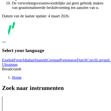
De verwerkingsverantwoordelijke zal geen gebruik maken
van geautomatiseerde besluitvorming ten aanzien van u.
Datum van de laatste update: 4 maart 2026.
Select your language
English
French
Italian
Spanish
German
Portuguese
Dutch
Czech
Latvian
L
Ukrainian
Breadcrumb
Home
Zoek naar instrumenten