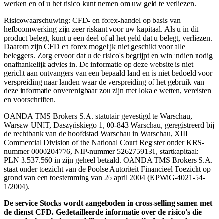
werken en of u het risico kunt nemen om uw geld te verliezen.
Risicowaarschuwing: CFD- en forex-handel op basis van
hefboomwerking zijn zeer riskant voor uw kapitaal. Als u in dit
product belegt, kunt u een deel of al het geld dat u belegt, verliezen.
Daarom zijn CFD en forex mogelijk niet geschikt voor alle
beleggers. Zorg ervoor dat u de risico's begrijpt en win indien nodig
onafhankelijk advies in. De informatie op deze website is niet
gericht aan ontvangers van een bepaald land en is niet bedoeld voor
verspreiding naar landen waar de verspreiding of het gebruik van
deze informatie onverenigbaar zou zijn met lokale wetten, vereisten
en voorschriften.
OANDA TMS Brokers S.A. statutair gevestigd te Warschau,
Warsaw UNIT, Daszyńskiego 1, 00-843 Warschau, geregistreerd bij
de rechtbank van de hoofdstad Warschau in Warschau, XIII
Commercial Division of the National Court Register onder KRS-
nummer 0000204776, NIP-nummer 5262759131, startkapitaal:
PLN 3.537.560 in zijn geheel betaald. OANDA TMS Brokers S.A.
staat onder toezicht van de Poolse Autoriteit Financieel Toezicht op
grond van een toestemming van 26 april 2004 (KPWiG-4021-54-
1/2004).
De service Stocks wordt aangeboden in cross-selling samen met
de dienst CFD. Gedetailleerde informatie over de risico's die