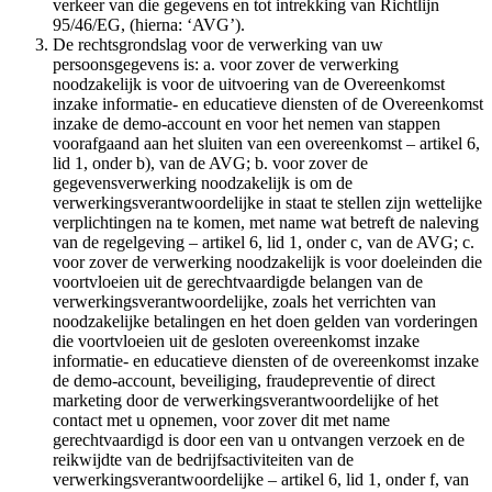
verkeer van die gegevens en tot intrekking van Richtlijn
95/46/EG, (hierna: ‘AVG’).
De rechtsgrondslag voor de verwerking van uw
persoonsgegevens is: a. voor zover de verwerking
noodzakelijk is voor de uitvoering van de Overeenkomst
inzake informatie- en educatieve diensten of de Overeenkomst
inzake de demo-account en voor het nemen van stappen
voorafgaand aan het sluiten van een overeenkomst – artikel 6,
lid 1, onder b), van de AVG; b. voor zover de
gegevensverwerking noodzakelijk is om de
verwerkingsverantwoordelijke in staat te stellen zijn wettelijke
verplichtingen na te komen, met name wat betreft de naleving
van de regelgeving – artikel 6, lid 1, onder c, van de AVG; c.
voor zover de verwerking noodzakelijk is voor doeleinden die
voortvloeien uit de gerechtvaardigde belangen van de
verwerkingsverantwoordelijke, zoals het verrichten van
noodzakelijke betalingen en het doen gelden van vorderingen
die voortvloeien uit de gesloten overeenkomst inzake
informatie- en educatieve diensten of de overeenkomst inzake
de demo-account, beveiliging, fraudepreventie of direct
marketing door de verwerkingsverantwoordelijke of het
contact met u opnemen, voor zover dit met name
gerechtvaardigd is door een van u ontvangen verzoek en de
reikwijdte van de bedrijfsactiviteiten van de
verwerkingsverantwoordelijke – artikel 6, lid 1, onder f, van