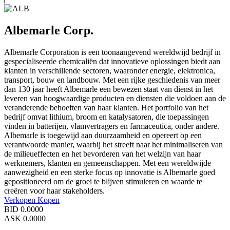
Albemarle Corp.
Albemarle Corporation is een toonaangevend wereldwijd bedrijf in
gespecialiseerde chemicaliën dat innovatieve oplossingen biedt aan
klanten in verschillende sectoren, waaronder energie, elektronica,
transport, bouw en landbouw. Met een rijke geschiedenis van meer
dan 130 jaar heeft Albemarle een bewezen staat van dienst in het
leveren van hoogwaardige producten en diensten die voldoen aan de
veranderende behoeften van haar klanten. Het portfolio van het
bedrijf omvat lithium, broom en katalysatoren, die toepassingen
vinden in batterijen, vlamvertragers en farmaceutica, onder andere.
Albemarle is toegewijd aan duurzaamheid en opereert op een
verantwoorde manier, waarbij het streeft naar het minimaliseren van
de milieueffecten en het bevorderen van het welzijn van haar
werknemers, klanten en gemeenschappen. Met een wereldwijde
aanwezigheid en een sterke focus op innovatie is Albemarle goed
gepositioneerd om de groei te blijven stimuleren en waarde te
creëren voor haar stakeholders.
Verkopen
Kopen
BID
0.0000
ASK
0.0000