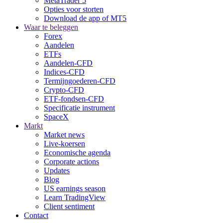
MetaTrader 5
Opties voor storten
Download de app of MT5
Waar te beleggen
Forex
Aandelen
ETFs
Aandelen-CFD
Indices-CFD
Termijngoederen-CFD
Crypto-CFD
ETF-fondsen-CFD
Specificatie instrument
SpaceX
Markt
Market news
Live-koersen
Economische agenda
Corporate actions
Updates
Blog
US earnings season
Learn TradingView
Client sentiment
Contact