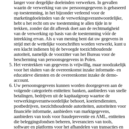
langer voor dergelijke doeleinden verwerken. In gevallen
waarin de verwerking van uw persoonsgegevens is gebaseerd
op toestemming, in het bijzonder verleend voor de
marketingdoeleinden van de verwerkingsverantwoordelijke,
hebt u het recht om uw toestemming te allen tijde in te
trekken, zonder dat dit afbreuk doet aan de rechtmatigheid
van de verwerking op basis van de toestemming vóór de
intrekking ervan. Als u van mening bent dat uw gegevens in
strijd met de wettelijke voorschriften worden verwerkt, kunt u
een klacht indienen bij de bevoegde toezichthoudende
autoriteit, namelijk de voorzitter van het Bureau voor de
bescherming van persoonsgegevens in Polen.
Het verstrekken van gegevens is vrijwillig, maar noodzakelijk
voor het sluiten van de overeenkomst inzake informatie- en
educatieve diensten en de overeenkomst inzake de demo-
account.
Uw persoonsgegevens kunnen worden doorgegeven aan de
volgende categorieën entiteiten: banken, aanbieders van snelle
betalingen, bedrijven uit de kapitaalgroep waartoe de
verwerkingsverantwoordelijke behoort, koeriersdiensten,
postbedrijven, toezichthoudende autoriteiten, autoriteiten voor
financiële informatie, aanbieders van marktgegevens,
aanbieders van tools voor fraudepreventie en AML, entiteiten
die beleggingsfondsen beheren, leveranciers van tools,
software en platforms voor het afhandelen van transacties en