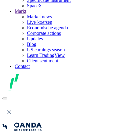
Specificatie instrument
SpaceX
Markt
Market news
Live-koersen
Economische agenda
Corporate actions
Updates
Blog
US earnings season
Learn TradingView
Client sentiment
Contact