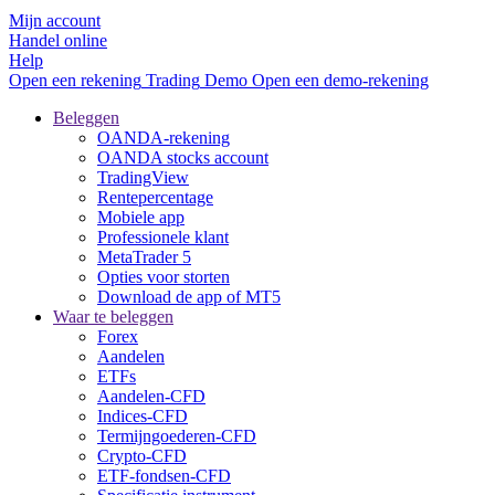
Mijn account
Handel online
Help
Open een rekening
Trading
Demo
Open een demo-rekening
Beleggen
OANDA-rekening
OANDA stocks account
TradingView
Rentepercentage
Mobiele app
Professionele klant
MetaTrader 5
Opties voor storten
Download de app of MT5
Waar te beleggen
Forex
Aandelen
ETFs
Aandelen-CFD
Indices-CFD
Termijngoederen-CFD
Crypto-CFD
ETF-fondsen-CFD