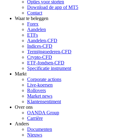
Opties voor storten
Download de app of MT5
Contact
Waar te beleggen
Forex
Aandelen
ETFs
Aandelen-CFD
Indices-CFD
Termijngoederen-CFD
Crypto-CFD
ETF-fondsen-CFD
Specificatie instrument
Markt
Corporate actions
Live-koersen
Rollovers
Market news
Klantensentiment
Over ons
OANDA Group
Carrière
Anders
Documenten
Nieuws