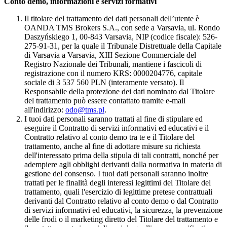
Conto demo, informazioni e servizi formativi
Il titolare del trattamento dei dati personali dell’utente è
OANDA TMS Brokers S.A., con sede a Varsavia, ul. Rondo
Daszyńskiego 1, 00-843 Varsavia, NIP (codice fiscale): 526-
275-91-31, per la quale il Tribunale Distrettuale della Capitale
di Varsavia a Varsavia, XIII Sezione Commerciale del
Registro Nazionale dei Tribunali, mantiene i fascicoli di
registrazione con il numero KRS: 0000204776, capitale
sociale di 3 537 560 PLN (interamente versato). Il
Responsabile della protezione dei dati nominato dal Titolare
del trattamento può essere contattato tramite e-mail
all'indirizzo:
odo@tms.pl
.
I tuoi dati personali saranno trattati al fine di stipulare ed
eseguire il Contratto di servizi informativi ed educativi e il
Contratto relativo al conto demo tra te e il Titolare del
trattamento, anche al fine di adottare misure su richiesta
dell'interessato prima della stipula di tali contratti, nonché per
adempiere agli obblighi derivanti dalla normativa in materia di
gestione del consenso. I tuoi dati personali saranno inoltre
trattati per le finalità degli interessi legittimi del Titolare del
trattamento, quali l'esercizio di legittime pretese contrattuali
derivanti dal Contratto relativo al conto demo o dal Contratto
di servizi informativi ed educativi, la sicurezza, la prevenzione
delle frodi o il marketing diretto del Titolare del trattamento e