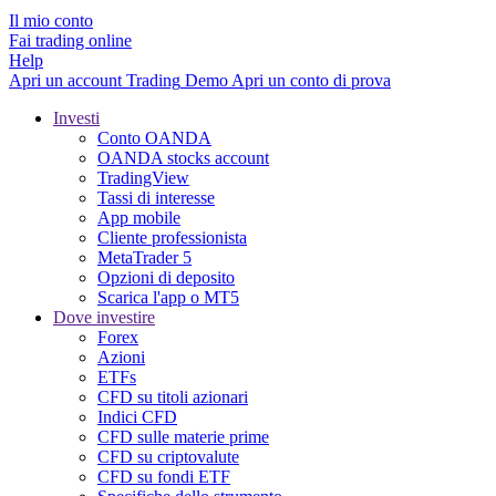
Il mio conto
Fai trading online
Help
Apri un account
Trading
Demo
Apri un conto di prova
Investi
Conto OANDA
OANDA stocks account
TradingView
Tassi di interesse
App mobile
Cliente professionista
MetaTrader 5
Opzioni di deposito
Scarica l'app o MT5
Dove investire
Forex
Azioni
ETFs
CFD su titoli azionari
Indici CFD
CFD sulle materie prime
CFD su criptovalute
CFD su fondi ETF