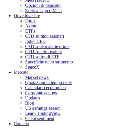
MetaTrader 5
Opzioni di deposito
Scarica l'app o MT5
Dove investire
Forex
Azioni
ETFs
CFD su titoli azionari
Indici CFD
CFD sulle materie prime
CFD su criptovalute
CFD su fondi ETF
Specifiche dello strumento
SpaceX
Mercato
Market news
Quotazioni in tempo reale
Calendario economico
Corporate actions
Updates
Blog
US earnings season
Learn TradingView
Client sentiment
Contatto