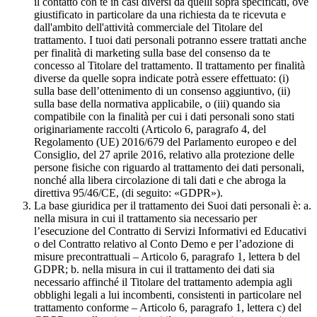
il contatto con te in casi diversi da quelli sopra specificati, ove
giustificato in particolare da una richiesta da te ricevuta e
dall'ambito dell'attività commerciale del Titolare del
trattamento. I tuoi dati personali potranno essere trattati anche
per finalità di marketing sulla base del consenso da te
concesso al Titolare del trattamento. Il trattamento per finalità
diverse da quelle sopra indicate potrà essere effettuato: (i)
sulla base dell’ottenimento di un consenso aggiuntivo, (ii)
sulla base della normativa applicabile, o (iii) quando sia
compatibile con la finalità per cui i dati personali sono stati
originariamente raccolti (Articolo 6, paragrafo 4, del
Regolamento (UE) 2016/679 del Parlamento europeo e del
Consiglio, del 27 aprile 2016, relativo alla protezione delle
persone fisiche con riguardo al trattamento dei dati personali,
nonché alla libera circolazione di tali dati e che abroga la
direttiva 95/46/CE, (di seguito: «GDPR»).
La base giuridica per il trattamento dei Suoi dati personali è: a.
nella misura in cui il trattamento sia necessario per
l’esecuzione del Contratto di Servizi Informativi ed Educativi
o del Contratto relativo al Conto Demo e per l’adozione di
misure precontrattuali – Articolo 6, paragrafo 1, lettera b del
GDPR; b. nella misura in cui il trattamento dei dati sia
necessario affinché il Titolare del trattamento adempia agli
obblighi legali a lui incombenti, consistenti in particolare nel
trattamento conforme – Articolo 6, paragrafo 1, lettera c) del