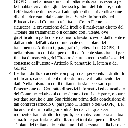
GDPR; c. nella misura in cui il trattamento sia necessario per
le finalità derivanti dagli interessi legittimi del Titolare, quali
l'effettuazione dei necessari adempimenti e la rivendicazione
di diritti derivanti dal Contratto di Servizi Informativi ed
Educativi o dal Contratto relativo al Conto Demo, la
sicurezza, la prevenzione delle frodi o il marketing diretto del
Titolare del trattamento o il contatto con l'utente, ove
giustificato in particolare da una richiesta ricevuta dall'utente e
dall'ambito dell'attività commerciale del Titolare del
trattamento - Articolo 6, paragrafo 1, lettera f del GDPR; d.
nella misura in cui i dati personali dell’utente siano trattati per
finalità di marketing del Titolare del trattamento sulla base del
consenso dell’utente - Articolo 6, paragrafo 1, lettera a del
GDPR.
Lei ha il diritto di accedere ai propri dati personali, il diritto di
rettificarli, cancellarli e il diritto di limitare il trattamento dei
dati. Nella misura in cui il trattamento sia necessario per
l’esecuzione del Contratto di servizi informativi ed educativi o
del Contratto relativo al conto demo di cui Lei è parte, oppure
per dare seguito a una Sua richiesta prima della conclusione di
tali contratti (articolo 6, paragrafo 1, lettera b del GDPR), Lei
ha anche il diritto alla portabilità dei dati. In qualsiasi
momento, hai il diritto di opporti, per motivi connessi alla tua
situazione particolare, all'utilizzo dei tuoi dati personali se il
Titolare del trattamento tratta i tuoi dati personali sulla base del