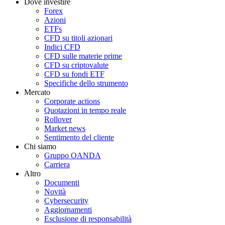
Dove investire
Forex
Azioni
ETFs
CFD su titoli azionari
Indici CFD
CFD sulle materie prime
CFD su criptovalute
CFD su fondi ETF
Specifiche dello strumento
Mercato
Corporate actions
Quotazioni in tempo reale
Rollover
Market news
Sentimento del cliente
Chi siamo
Gruppo OANDA
Carriera
Altro
Documenti
Novità
Cybersecurity
Aggiornamenti
Esclusione di responsabilità