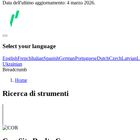
Data dell'ultimo aggiornamento: 4 marzo 2026.
Select your language
English
French
Italian
Spanish
German
Portuguese
Dutch
Czech
Latvian
L
Ukrainian
Breadcrumb
Home
Ricerca di strumenti