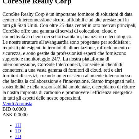
CoreSite Realty Corp
CoreSite Realty Corp è un importante fornitore di soluzioni di data
center e interconnessione sicure, affidabili e ad alte prestazioni in
tutti gli Stati Uniti. Con oltre 25 data center in otto mercati principali,
CoreSite offre una gamma di servizi di colocation, cloud e
connettività ai clienti nei settori sanitario, finanziario e tecnologico.
Le nostre strutture all'avanguardia sono progettate per soddisfare i
requisiti più esigenti in termini di alimentazione, raffreddamento e
sicurezza, e sono gestite da professionisti esperti che forniscono
supporto e monitoraggio 24/7. La nostra piattaforma di
interconnessione, CoreSite Interconnect, consente ai clienti di
connettersi a una vasta gamma di fornitori di cloud, reti e altri
fornitori di servizi, creando un ecosistema altamente interconnesso
che facilita la collaborazione e l'innovazione. Siamo impegnati nella
sostenibilità e nella responsabilità ambientale, e cerchiamo di ridurre
la nostra impronta di carbonio e promuovere l'efficienza energetica
in tutti gli aspetti delle nostre operazioni.
Vendi
Acquista
BID
0.0000
ASK
0.0000
1H
1D
7D