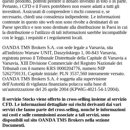
questo prodotto, potresti perdere il denaro investito in toto o in parte.
Pertanto, i CFD e il Forex potrebbero non essere adatti a tutti gli
investitori. Assicurati di comprendere i rischi connessi e, se
necessario, chiedi una consulenza indipendente. Le informazioni
contenute in questo sito web non sono rivolte a destinatari di un
Paese specifico e non sono destinate alla distribuzione in Paesi in cui
la distribuzione o l'utilizzo di tali informazioni sarebbe incompatibile
con le leggi, i requisiti e i regolamenti locali.
OANDA TMS Brokers S.A. con sede legale a Varsavia, sita
all'indirizzo Warsaw UNIT, Daszyńskiego 1, 00-843 Varsavia,
registrata presso il Tribunale Distrettuale della Capitale di Varsavia a
Varsavia, XIII Divisione Commerciale del Registro Nazionale dei
Tribunali con il numero KRS 0000204776, numero NIP
5262759131, Capitale iniziale: PLN 3537,560 interamente versato.
OANDA TMS Brokers S.A. è soggetta alla supervisione
dell'Autorità di vigilanza finanziaria polacca sulla base di
un'autorizzazione del 26 aprile 2004 (KPWiG-4021-54-1/2004).
Il servizio Stocks viene offerto in cross-selling insieme al servizio
CFD. Le informazioni dettagliate sui rischi derivanti dai vari
servizi che fanno parte del cross-selling, nonché le informazioni
sui costi e sulle commissioni associate a tali servizi, sono
disponibili sul sito OANDA TMS Brokers nella sezione
Documenti.