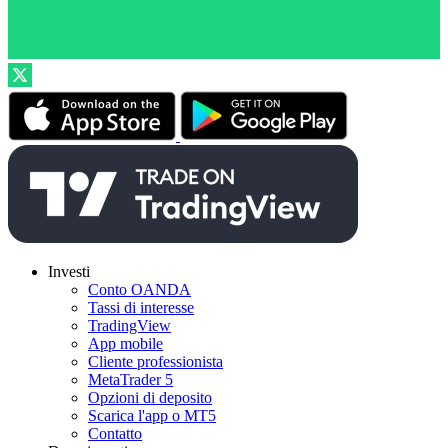
Investi
Conto OANDA
Tassi di interesse
TradingView
App mobile
Cliente professionista
MetaTrader 5
Opzioni di deposito
Scarica l'app o MT5
Contatto