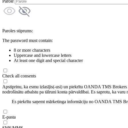
Parole
Paroles stiprums:
The password must contain:
8 or more characters
Uppercase and lowercase letters
At least one digit and special character
Check all consents
Apstiprinu, ka esmu izlasījis(-usi) un piekrītu OANDA TMS Brokers
nodrošinātu atbalstu pa tālruni konta pārvaldībai. Es saprotu, ka varu 
Es piekrītu saņemt mārketinga informāciju no OANDA TMS Brok
E-pasta
SMS/MMS