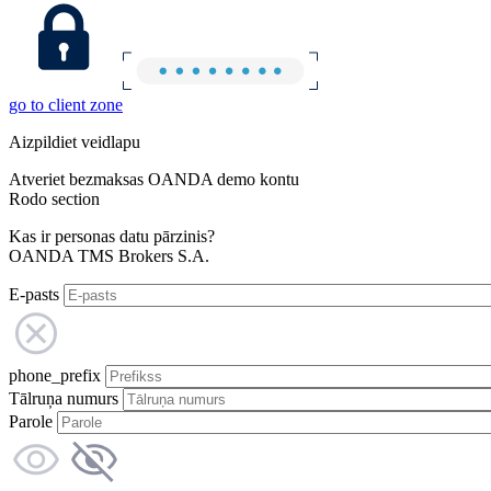
go to client zone
Aizpildiet veidlapu
Atveriet bezmaksas OANDA demo kontu
Rodo section
Kas ir personas datu pārzinis?
OANDA TMS Brokers S.A.
E-pasts
phone_prefix
Tālruņa numurs
Parole