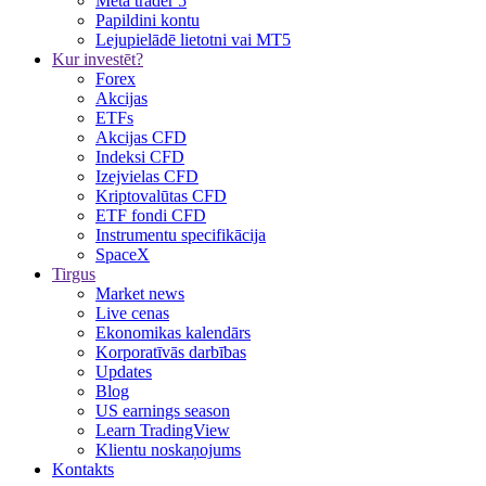
Meta trader 5
Papildini kontu
Lejupielādē lietotni vai MT5
Kur investēt?
Forex
Akcijas
ETFs
Akcijas CFD
Indeksi CFD
Izejvielas CFD
Kriptovalūtas CFD
ETF fondi CFD
Instrumentu specifikācija
SpaceX
Tirgus
Market news
Live cenas
Ekonomikas kalendārs
Korporatīvās darbības
Updates
Blog
US earnings season
Learn TradingView
Klientu noskaņojums
Kontakts