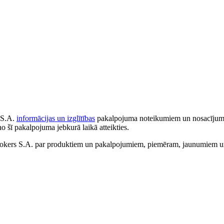
 S.A.
informācijas un izglītības
pakalpojuma noteikumiem un nosacījumiem
no šī pakalpojuma jebkurā laikā atteikties.
ers S.A. par produktiem un pakalpojumiem, piemēram, jaunumiem un 