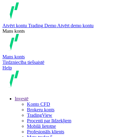
Atvērt kontu
Trading
Demo
Atvērt demo kontu
Mans konts
Mans konts
Tirdzniecība tiešsaistē
Help
Investē
Konto CFD
Brokeru konts
TradingView
Procenti par līdzekļiem
Mobilā lietotne
Profesionāls klients