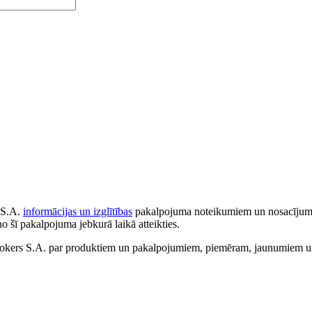
 S.A.
informācijas un izglītības
pakalpojuma noteikumiem un nosacījumiem
no šī pakalpojuma jebkurā laikā atteikties.
ers S.A. par produktiem un pakalpojumiem, piemēram, jaunumiem un 