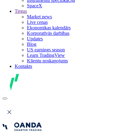
Instrumentu specifikācija
SpaceX
Tirgus
Market news
Live cenas
Ekonomikas kalendārs
Korporatīvās darbības
Updates
Blog
US earnings season
Learn TradingView
Klientu noskaņojums
Kontakts