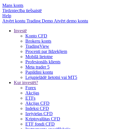
Mans konts
Tirdzniecība tiešsaistē
Help
Atvērt kontu
Trading
Demo
Atvērt demo kontu
Investē
Konto CFD
Brokeru konts
TradingView
Procenti par līdzekļiem
Mobilā lietotne
Profesionāls klients
Meta trader 5
Papildini kontu
Lejupielādē lietotni vai MT5
Kur investēt?
Forex
Akcijas
ETFs
Akcijas CFD
Indeksi CFD
Izejvielas CFD
Kriptovalūtas CFD
ETF fondi CFD