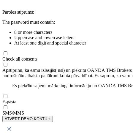
Paroles stiprums:
The password must contain:
8 or more characters
Uppercase and lowercase letters
At least one digit and special character
Check all consents
Apstiprinu, ka esmu izlasījis(-usi) un piekrītu OANDA TMS Brokers
nodrošinātu atbalstu pa tālruni konta pārvaldībai. Es saprotu, ka varu 
Es piekrītu saņemt mārketinga informāciju no OANDA TMS Brok
E-pasta
SMS/MMS
ATVĒRT DEMO KONTU »