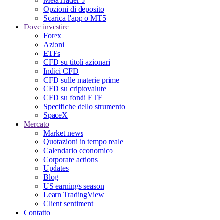
MetaTrader 5
Opzioni di deposito
Scarica l'app o MT5
Dove investire
Forex
Azioni
ETFs
CFD su titoli azionari
Indici CFD
CFD sulle materie prime
CFD su criptovalute
CFD su fondi ETF
Specifiche dello strumento
SpaceX
Mercato
Market news
Quotazioni in tempo reale
Calendario economico
Corporate actions
Updates
Blog
US earnings season
Learn TradingView
Client sentiment
Contatto