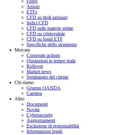
Forex
Azioni
ETFs
CFD su titoli azionari
Indici CFD
CFD sulle materie prime
CFD su criptovalute
CFD su fondi ETF
Specifiche dello strumento
Mercato
Corporate actions
Quotazioni in tempo reale
Rollover
Market news
Sentimento del cliente
Chi siamo
Gruppo OANDA
Carriera
Altro
Documenti
Novità
Cybersecurity
Aggiornamenti
Esclusione di responsabilità
Informazioni legali