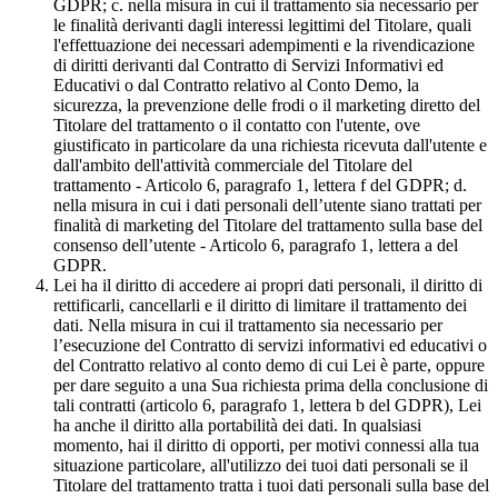
GDPR; c. nella misura in cui il trattamento sia necessario per
le finalità derivanti dagli interessi legittimi del Titolare, quali
l'effettuazione dei necessari adempimenti e la rivendicazione
di diritti derivanti dal Contratto di Servizi Informativi ed
Educativi o dal Contratto relativo al Conto Demo, la
sicurezza, la prevenzione delle frodi o il marketing diretto del
Titolare del trattamento o il contatto con l'utente, ove
giustificato in particolare da una richiesta ricevuta dall'utente e
dall'ambito dell'attività commerciale del Titolare del
trattamento - Articolo 6, paragrafo 1, lettera f del GDPR; d.
nella misura in cui i dati personali dell’utente siano trattati per
finalità di marketing del Titolare del trattamento sulla base del
consenso dell’utente - Articolo 6, paragrafo 1, lettera a del
GDPR.
Lei ha il diritto di accedere ai propri dati personali, il diritto di
rettificarli, cancellarli e il diritto di limitare il trattamento dei
dati. Nella misura in cui il trattamento sia necessario per
l’esecuzione del Contratto di servizi informativi ed educativi o
del Contratto relativo al conto demo di cui Lei è parte, oppure
per dare seguito a una Sua richiesta prima della conclusione di
tali contratti (articolo 6, paragrafo 1, lettera b del GDPR), Lei
ha anche il diritto alla portabilità dei dati. In qualsiasi
momento, hai il diritto di opporti, per motivi connessi alla tua
situazione particolare, all'utilizzo dei tuoi dati personali se il
Titolare del trattamento tratta i tuoi dati personali sulla base del