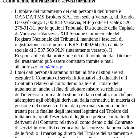
Conto demo, informazioni e servizi formativi
Il titolare del trattamento dei dati personali dell’utente è
OANDA TMS Brokers S.A., con sede a Varsavia, ul. Rondo
Daszyńskiego 1, 00-843 Varsavia, NIP (codice fiscale): 526-
275-91-31, per la quale il Tribunale Distrettuale della Capitale
di Varsavia a Varsavia, XIII Sezione Commerciale del
Registro Nazionale dei Tribunali, mantiene i fascicoli di
registrazione con il numero KRS: 0000204776, capitale
sociale di 3 537 560 PLN (interamente versato). Il
Responsabile della protezione dei dati nominato dal Titolare
del trattamento può essere contattato tramite e-mail
all'indirizzo:
odo@tms.pl
.
I tuoi dati personali saranno trattati al fine di stipulare ed
eseguire il Contratto di servizi informativi ed educativi e il
Contratto relativo al conto demo tra te e il Titolare del
trattamento, anche al fine di adottare misure su richiesta
dell'interessato prima della stipula di tali contratti, nonché per
adempiere agli obblighi derivanti dalla normativa in materia di
gestione del consenso. I tuoi dati personali saranno inoltre
trattati per le finalità degli interessi legittimi del Titolare del
trattamento, quali l'esercizio di legittime pretese contrattuali
derivanti dal Contratto relativo al conto demo o dal Contratto
di servizi informativi ed educativi, la sicurezza, la prevenzione
delle frodi o il marketing diretto del Titolare del trattamento e