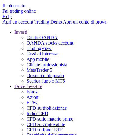
Il mio conto
Fai trading online
Help
Apri un account
Trading
Demo
Apri un conto di prova
Investi
Conto OANDA
OANDA stocks account
TradingView
Tassi di interesse
App mobile
Cliente professionista
MetaTrader 5
Opzioni di deposito
Scarica l'app o MT5
Dove investire
Forex
Azioni
ETFs
CFD su titoli azionari
Indici CFD
CFD sulle materie prime
CFD su criptovalute
CFD su fondi ETF