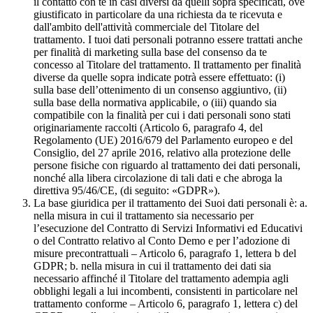
il contatto con te in casi diversi da quelli sopra specificati, ove
giustificato in particolare da una richiesta da te ricevuta e
dall'ambito dell'attività commerciale del Titolare del
trattamento. I tuoi dati personali potranno essere trattati anche
per finalità di marketing sulla base del consenso da te
concesso al Titolare del trattamento. Il trattamento per finalità
diverse da quelle sopra indicate potrà essere effettuato: (i)
sulla base dell’ottenimento di un consenso aggiuntivo, (ii)
sulla base della normativa applicabile, o (iii) quando sia
compatibile con la finalità per cui i dati personali sono stati
originariamente raccolti (Articolo 6, paragrafo 4, del
Regolamento (UE) 2016/679 del Parlamento europeo e del
Consiglio, del 27 aprile 2016, relativo alla protezione delle
persone fisiche con riguardo al trattamento dei dati personali,
nonché alla libera circolazione di tali dati e che abroga la
direttiva 95/46/CE, (di seguito: «GDPR»).
La base giuridica per il trattamento dei Suoi dati personali è: a.
nella misura in cui il trattamento sia necessario per
l’esecuzione del Contratto di Servizi Informativi ed Educativi
o del Contratto relativo al Conto Demo e per l’adozione di
misure precontrattuali – Articolo 6, paragrafo 1, lettera b del
GDPR; b. nella misura in cui il trattamento dei dati sia
necessario affinché il Titolare del trattamento adempia agli
obblighi legali a lui incombenti, consistenti in particolare nel
trattamento conforme – Articolo 6, paragrafo 1, lettera c) del