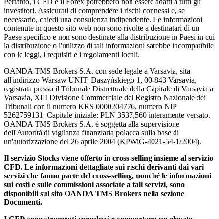
Pertanto, i CFD e il Forex potrebbero non essere adatti a tutti gli
investitori. Assicurati di comprendere i rischi connessi e, se
necessario, chiedi una consulenza indipendente. Le informazioni
contenute in questo sito web non sono rivolte a destinatari di un
Paese specifico e non sono destinate alla distribuzione in Paesi in cui
la distribuzione o l'utilizzo di tali informazioni sarebbe incompatibile
con le leggi, i requisiti e i regolamenti locali.
OANDA TMS Brokers S.A. con sede legale a Varsavia, sita
all'indirizzo Warsaw UNIT, Daszyńskiego 1, 00-843 Varsavia,
registrata presso il Tribunale Distrettuale della Capitale di Varsavia a
Varsavia, XIII Divisione Commerciale del Registro Nazionale dei
Tribunali con il numero KRS 0000204776, numero NIP
5262759131, Capitale iniziale: PLN 3537,560 interamente versato.
OANDA TMS Brokers S.A. è soggetta alla supervisione
dell'Autorità di vigilanza finanziaria polacca sulla base di
un'autorizzazione del 26 aprile 2004 (KPWiG-4021-54-1/2004).
Il servizio Stocks viene offerto in cross-selling insieme al servizio
CFD. Le informazioni dettagliate sui rischi derivanti dai vari
servizi che fanno parte del cross-selling, nonché le informazioni
sui costi e sulle commissioni associate a tali servizi, sono
disponibili sul sito OANDA TMS Brokers nella sezione
Documenti.
I CFD sono strumenti complessi e comportano un elevato