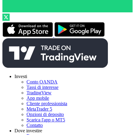
Investi
Conto OANDA
Tassi di interesse
TradingView
App mobile
Cliente professionista
MetaTrader 5
Opzioni di deposito
Scarica l'app o MT5
Contatto
Dove investire