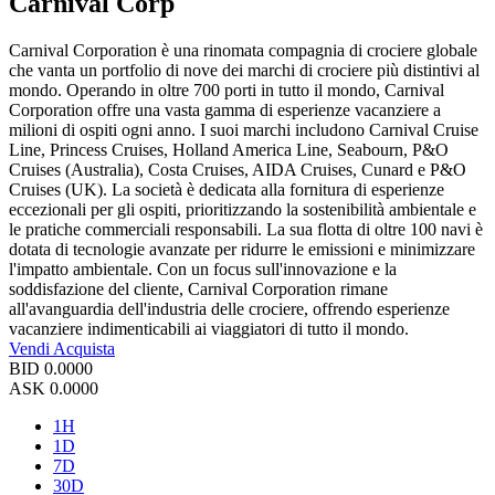
Carnival Corp
Carnival Corporation è una rinomata compagnia di crociere globale
che vanta un portfolio di nove dei marchi di crociere più distintivi al
mondo. Operando in oltre 700 porti in tutto il mondo, Carnival
Corporation offre una vasta gamma di esperienze vacanziere a
milioni di ospiti ogni anno. I suoi marchi includono Carnival Cruise
Line, Princess Cruises, Holland America Line, Seabourn, P&O
Cruises (Australia), Costa Cruises, AIDA Cruises, Cunard e P&O
Cruises (UK). La società è dedicata alla fornitura di esperienze
eccezionali per gli ospiti, prioritizzando la sostenibilità ambientale e
le pratiche commerciali responsabili. La sua flotta di oltre 100 navi è
dotata di tecnologie avanzate per ridurre le emissioni e minimizzare
l'impatto ambientale. Con un focus sull'innovazione e la
soddisfazione del cliente, Carnival Corporation rimane
all'avanguardia dell'industria delle crociere, offrendo esperienze
vacanziere indimenticabili ai viaggiatori di tutto il mondo.
Vendi
Acquista
BID
0.0000
ASK
0.0000
1H
1D
7D
30D