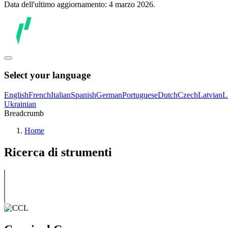
Data dell'ultimo aggiornamento: 4 marzo 2026.
Select your language
English
French
Italian
Spanish
German
Portuguese
Dutch
Czech
Latvian
L
Ukrainian
Breadcrumb
Home
Ricerca di strumenti