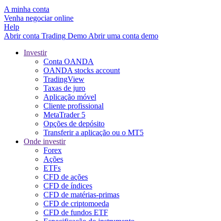
A minha conta
Venha negociar online
Help
Abrir conta
Trading
Demo
Abrir uma conta demo
Investir
Conta OANDA
OANDA stocks account
TradingView
Taxas de juro
Aplicação móvel
Cliente profissional
MetaTrader 5
Opções de depósito
Transferir a aplicação ou o MT5
Onde investir
Forex
Ações
ETFs
CFD de ações
CFD de índices
CFD de matérias-primas
CFD de criptomoeda
CFD de fundos ETF