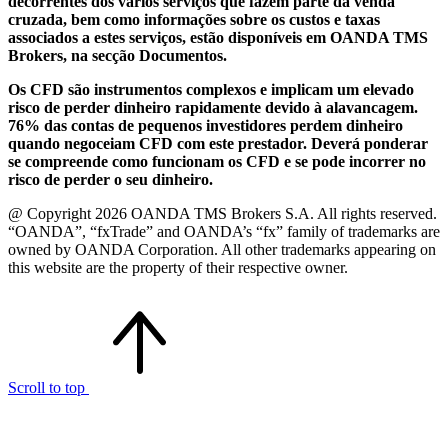
decorrentes dos vários serviços que fazem parte da venda
cruzada, bem como informações sobre os custos e taxas
associados a estes serviços, estão disponíveis em OANDA TMS
Brokers, na secção Documentos.
Os CFD são instrumentos complexos e implicam um elevado
risco de perder dinheiro rapidamente devido à alavancagem.
76% das contas de pequenos investidores perdem dinheiro
quando negoceiam CFD com este prestador. Deverá ponderar
se compreende como funcionam os CFD e se pode incorrer no
risco de perder o seu dinheiro.
@ Copyright 2026 OANDA TMS Brokers S.A. All rights reserved.
“OANDA”, “fxTrade” and OANDA’s “fx” family of trademarks are
owned by OANDA Corporation. All other trademarks appearing on
this website are the property of their respective owner.
Scroll to top