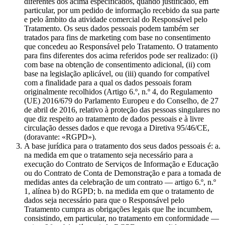
diferentes dos acima especificados, quando justificado, em
particular, por um pedido de informação recebido da sua parte
e pelo âmbito da atividade comercial do Responsável pelo
Tratamento. Os seus dados pessoais podem também ser
tratados para fins de marketing com base no consentimento
que concedeu ao Responsável pelo Tratamento. O tratamento
para fins diferentes dos acima referidos pode ser realizado: (i)
com base na obtenção de consentimento adicional, (ii) com
base na legislação aplicável, ou (iii) quando for compatível
com a finalidade para a qual os dados pessoais foram
originalmente recolhidos (Artigo 6.º, n.º 4, do Regulamento
(UE) 2016/679 do Parlamento Europeu e do Conselho, de 27
de abril de 2016, relativo à proteção das pessoas singulares no
que diz respeito ao tratamento de dados pessoais e à livre
circulação desses dados e que revoga a Diretiva 95/46/CE,
(doravante: «RGPD»).
A base jurídica para o tratamento dos seus dados pessoais é: a.
na medida em que o tratamento seja necessário para a
execução do Contrato de Serviços de Informação e Educação
ou do Contrato de Conta de Demonstração e para a tomada de
medidas antes da celebração de um contrato — artigo 6.º, n.º
1, alínea b) do RGPD; b. na medida em que o tratamento de
dados seja necessário para que o Responsável pelo
Tratamento cumpra as obrigações legais que lhe incumbem,
consistindo, em particular, no tratamento em conformidade —