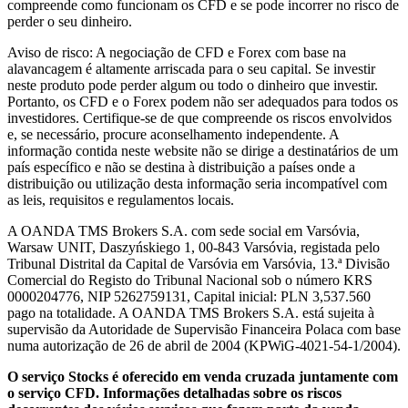
compreende como funcionam os CFD e se pode incorrer no risco de
perder o seu dinheiro.
Aviso de risco: A negociação de CFD e Forex com base na
alavancagem é altamente arriscada para o seu capital. Se investir
neste produto pode perder algum ou todo o dinheiro que investir.
Portanto, os CFD e o Forex podem não ser adequados para todos os
investidores. Certifique-se de que compreende os riscos envolvidos
e, se necessário, procure aconselhamento independente. A
informação contida neste website não se dirige a destinatários de um
país específico e não se destina à distribuição a países onde a
distribuição ou utilização desta informação seria incompatível com
as leis, requisitos e regulamentos locais.
A OANDA TMS Brokers S.A. com sede social em Varsóvia,
Warsaw UNIT, Daszyńskiego 1, 00-843 Varsóvia, registada pelo
Tribunal Distrital da Capital de Varsóvia em Varsóvia, 13.ª Divisão
Comercial do Registo do Tribunal Nacional sob o número KRS
0000204776, NIP 5262759131, Capital inicial: PLN 3,537.560
pago na totalidade. A OANDA TMS Brokers S.A. está sujeita à
supervisão da Autoridade de Supervisão Financeira Polaca com base
numa autorização de 26 de abril de 2004 (KPWiG-4021-54-1/2004).
O serviço Stocks é oferecido em venda cruzada juntamente com
o serviço CFD. Informações detalhadas sobre os riscos