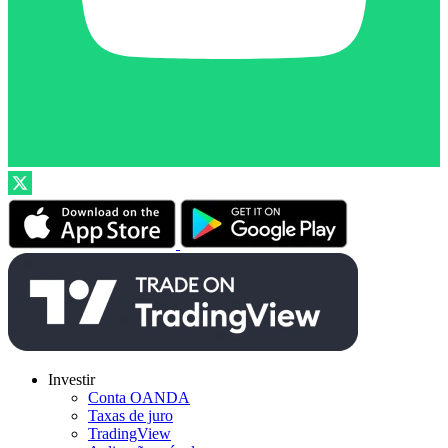
Investir
Conta OANDA
Taxas de juro
TradingView