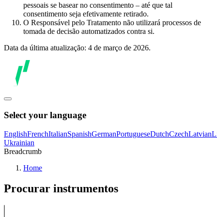
pessoais se basear no consentimento – até que tal
consentimento seja efetivamente retirado.
O Responsável pelo Tratamento não utilizará processos de
tomada de decisão automatizados contra si.
Data da última atualização: 4 de março de 2026.
Select your language
English
French
Italian
Spanish
German
Portuguese
Dutch
Czech
Latvian
L
Ukrainian
Breadcrumb
Home
Procurar instrumentos