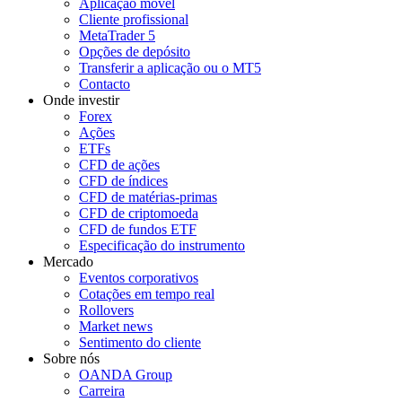
Aplicação móvel
Cliente profissional
MetaTrader 5
Opções de depósito
Transferir a aplicação ou o MT5
Contacto
Onde investir
Forex
Ações
ETFs
CFD de ações
CFD de índices
CFD de matérias-primas
CFD de criptomoeda
CFD de fundos ETF
Especificação do instrumento
Mercado
Eventos corporativos
Cotações em tempo real
Rollovers
Market news
Sentimento do cliente
Sobre nós
OANDA Group
Carreira