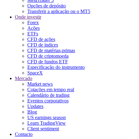
MetaTrader 5
Opções de depósito
Transferir a aplicação ou o MT5
Onde investir
Forex
Ações
ETFs
CFD de ações
CFD de índices
CFD de matérias-primas
CFD de criptomoeda
CFD de fundos ETF
Especificação do instrumento
SpaceX
Mercado
Market news
Cotações em tempo real
Calendário de trading
Eventos corporativos
Updates
Blog
US earnings season
Learn TradingView
Client sentiment
Contacto