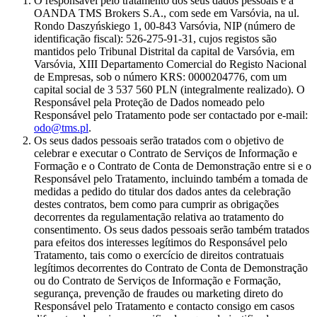
O responsável pelo tratamento dos seus dados pessoais é a
OANDA TMS Brokers S.A., com sede em Varsóvia, na ul.
Rondo Daszyńskiego 1, 00-843 Varsóvia, NIP (número de
identificação fiscal): 526-275-91-31, cujos registos são
mantidos pelo Tribunal Distrital da capital de Varsóvia, em
Varsóvia, XIII Departamento Comercial do Registo Nacional
de Empresas, sob o número KRS: 0000204776, com um
capital social de 3 537 560 PLN (integralmente realizado). O
Responsável pela Proteção de Dados nomeado pelo
Responsável pelo Tratamento pode ser contactado por e-mail:
odo@tms.pl
.
Os seus dados pessoais serão tratados com o objetivo de
celebrar e executar o Contrato de Serviços de Informação e
Formação e o Contrato de Conta de Demonstração entre si e o
Responsável pelo Tratamento, incluindo também a tomada de
medidas a pedido do titular dos dados antes da celebração
destes contratos, bem como para cumprir as obrigações
decorrentes da regulamentação relativa ao tratamento do
consentimento. Os seus dados pessoais serão também tratados
para efeitos dos interesses legítimos do Responsável pelo
Tratamento, tais como o exercício de direitos contratuais
legítimos decorrentes do Contrato de Conta de Demonstração
ou do Contrato de Serviços de Informação e Formação,
segurança, prevenção de fraudes ou marketing direto do
Responsável pelo Tratamento e contacto consigo em casos