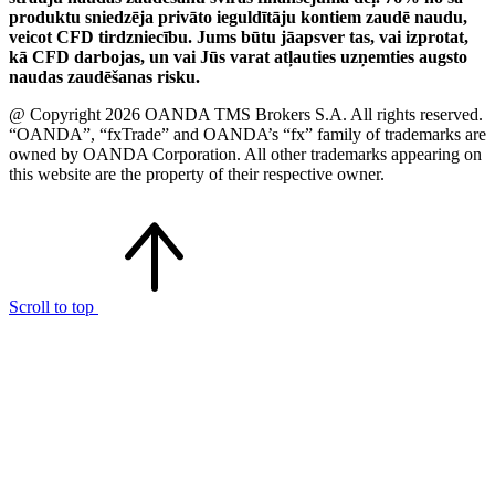
produktu sniedzēja privāto ieguldītāju kontiem zaudē naudu,
veicot CFD tirdzniecību. Jums būtu jāapsver tas, vai izprotat,
kā CFD darbojas, un vai Jūs varat atļauties uzņemties augsto
naudas zaudēšanas risku.
@ Copyright 2026 OANDA TMS Brokers S.A. All rights reserved.
“OANDA”, “fxTrade” and OANDA’s “fx” family of trademarks are
owned by OANDA Corporation. All other trademarks appearing on
this website are the property of their respective owner.
Scroll to top