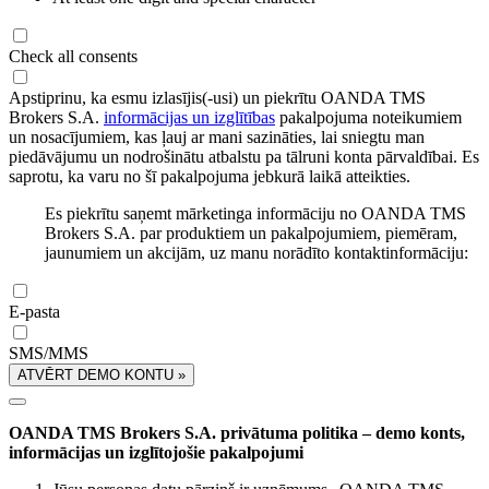
Check all consents
Apstiprinu, ka esmu izlasījis(-usi) un piekrītu OANDA TMS
Brokers S.A.
informācijas un izglītības
pakalpojuma noteikumiem
un nosacījumiem, kas ļauj ar mani sazināties, lai sniegtu man
piedāvājumu un nodrošinātu atbalstu pa tālruni konta pārvaldībai. Es
saprotu, ka varu no šī pakalpojuma jebkurā laikā atteikties.
Es piekrītu saņemt mārketinga informāciju no OANDA TMS
Brokers S.A. par produktiem un pakalpojumiem, piemēram,
jaunumiem un akcijām, uz manu norādīto kontaktinformāciju:
E-pasta
SMS/MMS
ATVĒRT DEMO KONTU »
OANDA TMS Brokers S.A. privātuma politika – demo konts,
informācijas un izglītojošie pakalpojumi