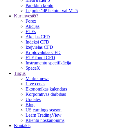
Meta trader 5
Papildini kontu
Lejupielādē lietotni vai MT5
Kur investēt?
Forex
Akcijas
ETFs
Akcijas CFD
Indeksi CFD
Izejvielas CFD
Kriptovalūtas CFD
ETF fondi CFD
Instrumentu specifikācija
SpaceX
Tirgus
Market news
Live cenas
Ekonomikas kalendārs
Korporatīvās darbības
Updates
Blog
US earnings season
Learn TradingView
Klientu noskaņojums
Kontakts