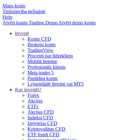
Mans konts
Tirdzniecība tiešsaistē
Help
Atvērt kontu
Trading
Demo
Atvērt demo kontu
Investē
Konto CFD
Brokeru konts
TradingView
Procenti par līdzekļiem
Mobilā lietotne
Profesionāls klients
Meta trader 5
Papildini kontu
Lejupielādē lietotni vai MT5
Kur investēt?
Forex
Akcijas
ETFs
Akcijas CFD
Indeksi CFD
Izejvielas CFD
Kriptovalūtas CFD
ETF fondi CFD