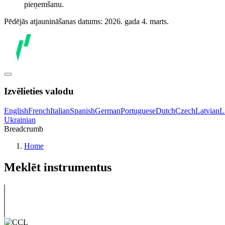
pieņemšanu.
Pēdējās atjaunināšanas datums: 2026. gada 4. marts.
Izvēlieties valodu
English
French
Italian
Spanish
German
Portuguese
Dutch
Czech
Latvian
L
Ukrainian
Breadcrumb
Home
Meklēt instrumentus