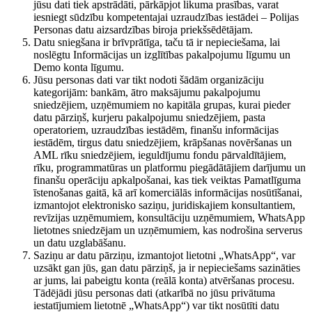
jūsu dati tiek apstrādāti, pārkāpjot likuma prasības, varat
iesniegt sūdzību kompetentajai uzraudzības iestādei – Polijas
Personas datu aizsardzības biroja priekšsēdētājam.
Datu sniegšana ir brīvprātīga, taču tā ir nepieciešama, lai
noslēgtu Informācijas un izglītības pakalpojumu līgumu un
Demo konta līgumu.
Jūsu personas dati var tikt nodoti šādām organizāciju
kategorijām: bankām, ātro maksājumu pakalpojumu
sniedzējiem, uzņēmumiem no kapitāla grupas, kurai pieder
datu pārziņš, kurjeru pakalpojumu sniedzējiem, pasta
operatoriem, uzraudzības iestādēm, finanšu informācijas
iestādēm, tirgus datu sniedzējiem, krāpšanas novēršanas un
AML rīku sniedzējiem, ieguldījumu fondu pārvaldītājiem,
rīku, programmatūras un platformu piegādātājiem darījumu un
finanšu operāciju apkalpošanai, kas tiek veiktas Pamatlīguma
īstenošanas gaitā, kā arī komerciālās informācijas nosūtīšanai,
izmantojot elektronisko saziņu, juridiskajiem konsultantiem,
revīzijas uzņēmumiem, konsultāciju uzņēmumiem, WhatsApp
lietotnes sniedzējam un uzņēmumiem, kas nodrošina serverus
un datu uzglabāšanu.
Saziņu ar datu pārziņu, izmantojot lietotni „WhatsApp“, var
uzsākt gan jūs, gan datu pārziņš, ja ir nepieciešams sazināties
ar jums, lai pabeigtu konta (reālā konta) atvēršanas procesu.
Tādējādi jūsu personas dati (atkarībā no jūsu privātuma
iestatījumiem lietotnē „WhatsApp“) var tikt nosūtīti datu