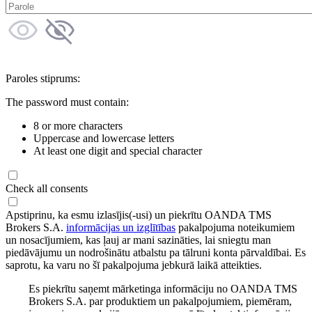
Paroles stiprums:
The password must contain:
8 or more characters
Uppercase and lowercase letters
At least one digit and special character
Check all consents
Apstiprinu, ka esmu izlasījis(-usi) un piekrītu OANDA TMS
Brokers S.A.
informācijas un izglītības
pakalpojuma noteikumiem
un nosacījumiem, kas ļauj ar mani sazināties, lai sniegtu man
piedāvājumu un nodrošinātu atbalstu pa tālruni konta pārvaldībai. Es
saprotu, ka varu no šī pakalpojuma jebkurā laikā atteikties.
Es piekrītu saņemt mārketinga informāciju no OANDA TMS
Brokers S.A. par produktiem un pakalpojumiem, piemēram,