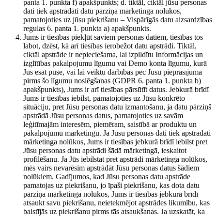
panta 1. punkta f) apakšpunkts; d. tiktāl, ciktāl jūsu personas
dati tiek apstrādāti datu pārziņa mārketinga nolūkos,
pamatojoties uz jūsu piekrišanu – Vispārīgās datu aizsardzības
regulas 6. panta 1. punkta a) apakšpunkts.
Jums ir tiesības piekļūt saviem personas datiem, tiesības tos
labot, dzēst, kā arī tiesības ierobežot datu apstrādi. Tiktāl,
ciktāl apstrāde ir nepieciešama, lai izpildītu Informācijas un
izglītības pakalpojumu līgumu vai Demo konta līgumu, kurā
Jūs esat puse, vai lai veiktu darbības pēc Jūsu pieprasījuma
pirms šo līgumu noslēgšanas (GDPR 6. panta 1. punkta b)
apakšpunkts), Jums ir arī tiesības pārsūtīt datus. Jebkurā brīdī
Jums ir tiesības iebilst, pamatojoties uz Jūsu konkrēto
situāciju, pret Jūsu personas datu izmantošanu, ja datu pārziņš
apstrādā Jūsu personas datus, pamatojoties uz savām
leģitīmajām interesēm, piemēram, saistībā ar produktu un
pakalpojumu mārketingu. Ja Jūsu personas dati tiek apstrādāti
mārketinga nolūkos, Jums ir tiesības jebkurā brīdī iebilst pret
Jūsu personas datu apstrādi šādā mārketingā, ieskaitot
profilēšanu. Ja Jūs iebilstat pret apstrādi mārketinga nolūkos,
mēs vairs nevarēsim apstrādāt Jūsu personas datus šādiem
nolūkiem. Gadījumos, kad Jūsu personas datu apstrāde
pamatojas uz piekrišanu, jo īpaši piekrišanu, kas dota datu
pārziņa mārketinga nolūkos, Jums ir tiesības jebkurā brīdī
atsaukt savu piekrišanu, neietekmējot apstrādes likumību, kas
balstījās uz piekrišanu pirms tās atsaukšanas. Ja uzskatāt, ka