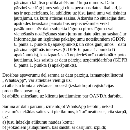
pārziņam kā jūsu profila attēls un tālruņa numurs. Datu
pārziņš var lūgt jums sniegt citus personas datus tikai tad, ja
tas ir nepieciešams, lai atbildētu uz jūsu jautājumu vai risinātu
jautājumu, uz kuru attiecas saziņa. Atkarībā no situācijas datu
apstrādes tiesiskais pamats būs nepieciešamība veikt
pasākumus pēc datu subjekta lūguma pirms līguma vai
vienošanās noslēgšanas starp jums un datu pārziņu saskaņā ar
Informācijas un izglītības pakalpojumu noteikumiem (GDPR
6. panta 1. punkta b) apakšpunkts); un citos gadījumos – datu
pārziņa leģitīmās intereses (GDPR 6. panta 1. punkta f)
apakšpunkts), kas izpaužas kā nepieciešamība atrisināt ziņoto
jautājumu, kas saistīts ar datu pārziņa uzņēmējdarbību (GDPR
6. panta 1. punkta f) apakšpunkts).
Drošības apsvērumu dēļ saruna ar datu pārziņu, izmantojot lietotni
„WhatsApp“, var attiekties vienīgi uz:
a) atbalstu konta atvēršanas procesā (izskaidrojot reģistrācijas
procedūras posmus);
b) atbilžu sniegšanu uz klientu jautājumiem par OANDA darbību.
Saruna ar datu pārziņu, izmantojot WhatsApp lietotni, nekad
nesaturēs nekādas saites vai pielikumus, kā arī neattiecas, cita starpā,
uz:
a) jūsu līdzekļu atlikumu naudas kontā;
b) jebkādiem jautājumiem, kas saistīti ar darījumu izpildi;