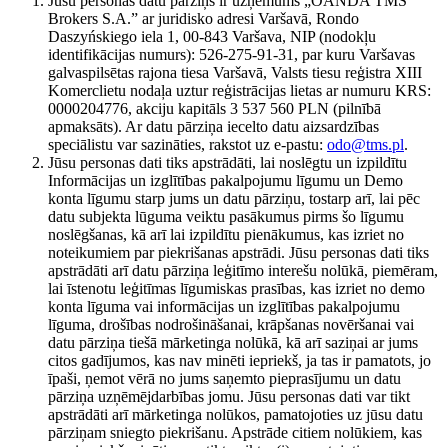
Jūsu personas datu pārziņš ir uzņēmums „OANDA TMS
Brokers S.A.” ar juridisko adresi Varšavā, Rondo
Daszyńskiego iela 1, 00-843 Varšava, NIP (nodokļu
identifikācijas numurs): 526-275-91-31, par kuru Varšavas
galvaspilsētas rajona tiesa Varšavā, Valsts tiesu reģistra XIII
Komerclietu nodaļa uztur reģistrācijas lietas ar numuru KRS:
0000204776, akciju kapitāls 3 537 560 PLN (pilnībā
apmaksāts). Ar datu pārziņa iecelto datu aizsardzības
speciālistu var sazināties, rakstot uz e-pastu:
odo@tms.pl
.
Jūsu personas dati tiks apstrādāti, lai noslēgtu un izpildītu
Informācijas un izglītības pakalpojumu līgumu un Demo
konta līgumu starp jums un datu pārziņu, tostarp arī, lai pēc
datu subjekta lūguma veiktu pasākumus pirms šo līgumu
noslēgšanas, kā arī lai izpildītu pienākumus, kas izriet no
noteikumiem par piekrišanas apstrādi. Jūsu personas dati tiks
apstrādāti arī datu pārziņa leģitīmo interešu nolūkā, piemēram,
lai īstenotu leģitīmas līgumiskas prasības, kas izriet no demo
konta līguma vai informācijas un izglītības pakalpojumu
līguma, drošības nodrošināšanai, krāpšanas novēršanai vai
datu pārziņa tiešā mārketinga nolūkā, kā arī saziņai ar jums
citos gadījumos, kas nav minēti iepriekš, ja tas ir pamatots, jo
īpaši, ņemot vērā no jums saņemto pieprasījumu un datu
pārziņa uzņēmējdarbības jomu. Jūsu personas dati var tikt
apstrādāti arī mārketinga nolūkos, pamatojoties uz jūsu datu
pārziņam sniegto piekrišanu. Apstrāde citiem nolūkiem, kas