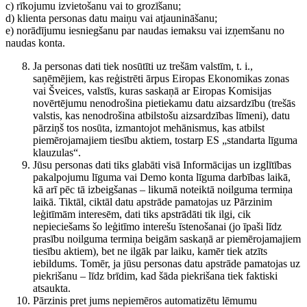
c) rīkojumu izvietošanu vai to grozīšanu;
d) klienta personas datu maiņu vai atjaunināšanu;
e) norādījumu iesniegšanu par naudas iemaksu vai izņemšanu no
naudas konta.
Ja personas dati tiek nosūtīti uz trešām valstīm, t. i.,
saņēmējiem, kas reģistrēti ārpus Eiropas Ekonomikas zonas
vai Šveices, valstīs, kuras saskaņā ar Eiropas Komisijas
novērtējumu nenodrošina pietiekamu datu aizsardzību (trešās
valstis, kas nenodrošina atbilstošu aizsardzības līmeni), datu
pārziņš tos nosūta, izmantojot mehānismus, kas atbilst
piemērojamajiem tiesību aktiem, tostarp ES „standarta līguma
klauzulas“.
Jūsu personas dati tiks glabāti visā Informācijas un izglītības
pakalpojumu līguma vai Demo konta līguma darbības laikā,
kā arī pēc tā izbeigšanas – likumā noteiktā noilguma termiņa
laikā. Tiktāl, ciktāl datu apstrāde pamatojas uz Pārzinim
leģitīmām interesēm, dati tiks apstrādāti tik ilgi, cik
nepieciešams šo leģitīmo interešu īstenošanai (jo īpaši līdz
prasību noilguma termiņa beigām saskaņā ar piemērojamajiem
tiesību aktiem), bet ne ilgāk par laiku, kamēr tiek atzīts
iebildums. Tomēr, ja jūsu personas datu apstrāde pamatojas uz
piekrišanu – līdz brīdim, kad šāda piekrišana tiek faktiski
atsaukta.
Pārzinis pret jums nepiemēros automatizētu lēmumu