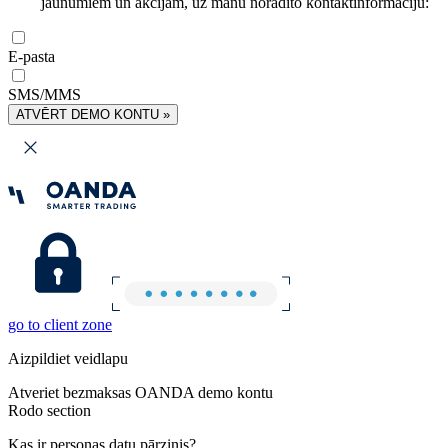
jaunumiem un akcijām, uz manu norādīto kontaktinformāciju:
E-pasta
SMS/MMS
ATVĒRT DEMO KONTU »
go to client zone
Aizpildiet veidlapu
Atveriet bezmaksas OANDA demo kontu
Rodo section
Kas ir personas datu pārzinis?