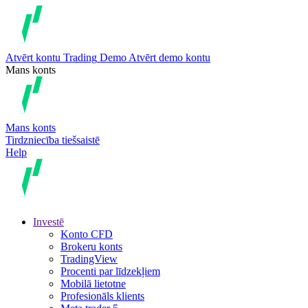
Atvērt kontu
Trading
Demo
Atvērt demo kontu
Mans konts
Mans konts
Tirdzniecība tiešsaistē
Help
Investē
Konto CFD
Brokeru konts
TradingView
Procenti par līdzekļiem
Mobilā lietotne
Profesionāls klients