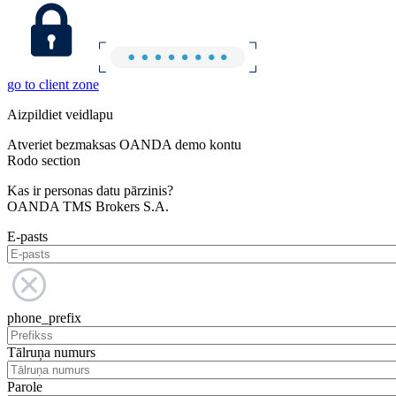
go to client zone
Aizpildiet veidlapu
Atveriet bezmaksas OANDA demo kontu
Rodo section
Kas ir personas datu pārzinis?
OANDA TMS Brokers S.A.
E-pasts
phone_prefix
Tālruņa numurs
Parole