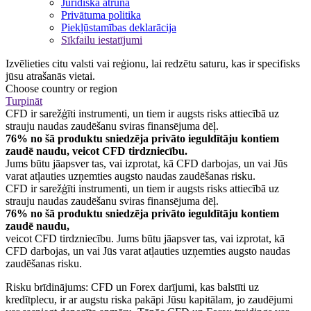
Juridiska atruna
Privātuma politika
Piekļūstamības deklarācija
Sīkfailu iestatījumi
Izvēlieties citu valsti vai reģionu, lai redzētu saturu, kas ir specifisks
jūsu atrašanās vietai.
Choose country or region
Turpināt
CFD ir sarežģīti instrumenti, un tiem ir augsts risks attiecībā uz
strauju naudas zaudēšanu sviras finansējuma dēļ.
76% no šā produktu sniedzēja privāto ieguldītāju kontiem
zaudē naudu, veicot CFD tirdzniecību.
Jums būtu jāapsver tas, vai izprotat, kā CFD darbojas, un vai Jūs
varat atļauties uzņemties augsto naudas zaudēšanas risku.
CFD ir sarežģīti instrumenti, un tiem ir augsts risks attiecībā uz
strauju naudas zaudēšanu sviras finansējuma dēļ.
76% no šā produktu sniedzēja privāto ieguldītāju kontiem
zaudē naudu,
veicot CFD tirdzniecību. Jums būtu jāapsver tas, vai izprotat, kā
CFD darbojas, un vai Jūs varat atļauties uzņemties augsto naudas
zaudēšanas risku.
Risku brīdinājums: CFD un Forex darījumi, kas balstīti uz
kredītplecu, ir ar augstu riska pakāpi Jūsu kapitālam, jo zaudējumi