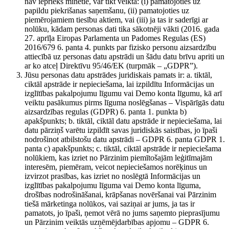
nav iepriekš minētie, var tikt veikta: (i) pamatojoties uz
papildu piekrišanas saņemšanu, (ii) pamatojoties uz
piemērojamiem tiesību aktiem, vai (iii) ja tas ir saderīgi ar
nolūku, kādam personas dati tika sākotnēji vākti (2016. gada
27. aprīļa Eiropas Parlamenta un Padomes Regulas (ES)
2016/679 6. panta 4. punkts par fizisko personu aizsardzību
attiecībā uz personas datu apstrādi un šādu datu brīvu apriti un
ar ko atceļ Direktīvu 95/46/EK (turpmāk – „GDPR”).
Jūsu personas datu apstrādes juridiskais pamats ir: a. tiktāl,
ciktāl apstrāde ir nepieciešama, lai izpildītu Informācijas un
izglītības pakalpojumu līgumu vai Demo konta līgumu, kā arī
veiktu pasākumus pirms līguma noslēgšanas – Vispārīgās datu
aizsardzības regulas (GDPR) 6. panta 1. punkta b)
apakšpunkts; b. tiktāl, ciktāl datu apstrāde ir nepieciešama, lai
datu pārziņš varētu izpildīt savas juridiskās saistības, jo īpaši
nodrošinot atbilstošu datu apstrādi – GDPR 6. panta GDPR 1.
panta c) apakšpunkts; c. tiktāl, ciktāl apstrāde ir nepieciešama
nolūkiem, kas izriet no Pārzinim piemītošajām leģitīmajām
interesēm, piemēram, veicot nepieciešamos norēķinus un
izvirzot prasības, kas izriet no noslēgtā Informācijas un
izglītības pakalpojumu līguma vai Demo konta līguma,
drošības nodrošināšanai, krāpšanas novēršanai vai Pārzinim
tiešā mārketinga nolūkos, vai saziņai ar jums, ja tas ir
pamatots, jo īpaši, ņemot vērā no jums saņemto pieprasījumu
un Pārzinim veiktās uzņēmējdarbības apjomu – GDPR 6.