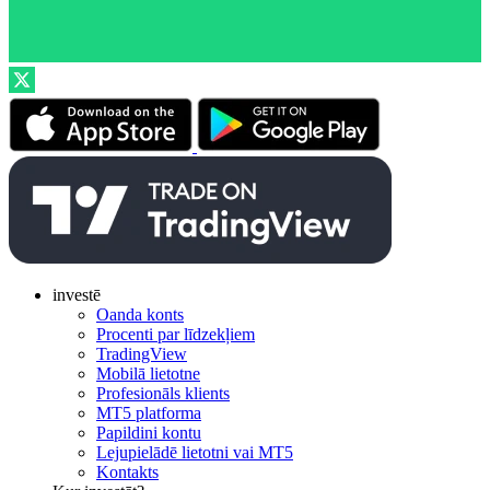
investē
Oanda konts
Procenti par līdzekļiem
TradingView
Mobilā lietotne
Profesionāls klients
MT5 platforma
Papildini kontu
Lejupielādē lietotni vai MT5
Kontakts