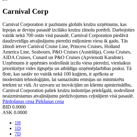
Carnival Corp
Carnival Corporation ir pazīstams globāls kruīzu uzņēmums, kas
lepojas ar deviņu pasaulē izcilāko kruīzu zīmolu portfeli. Darbojoties
vairāk nekā 700 ostās visā pasaulē, Carnival Corporation piedāvā
daudzveidīgu atvaļinājumu pieredzi miljoniem viesu ik gadu. Tās
zīmoli ietver Carnival Cruise Line, Princess Cruises, Holland
America Line, Seabourn, P&O Cruises (Austrālija), Costa Cruises,
AIDA Cruises, Cunard un P&O Cruises (Apvienotā Karaliste).
Uzņēmums ir apņēmies nodrošināt izcilu viesu pieredzi, vienlaikus
prioritizējot vides ilgtspēju un atbildīgu uzņēmējdarbības praksi. Tā
flote, kas sastāv no vairāk nekā 100 kuģiem, ir aprīkota ar
modernām tehnoloģijām, lai samazinātu emisijas un minimizētu
ietekmi uz vidi. Ar uzsvaru uz inovācijām un klientu apmierinātību,
Carnival Corporation paliek kruīzu industrijas priekšgalā, nodrošinot
neaizmirstamus atvaļinājumu piedzīvojumus ceļotājiem visā pasaulē.
Pārdošanas cena
Pirkšanas cena
BID
0.0000
ASK
0.0000
1H
1D
7D