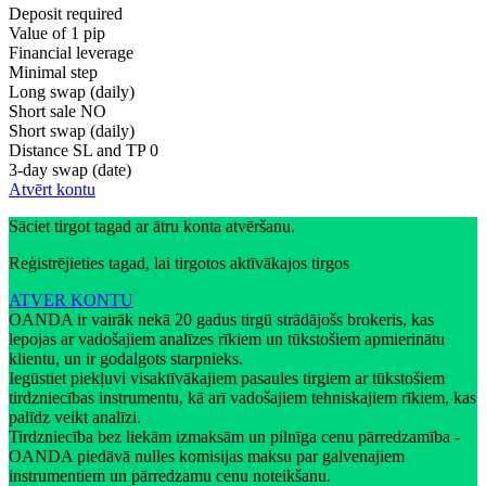
Deposit required
Value of 1 pip
Financial leverage
Minimal step
Long swap (daily)
Short sale
NO
Short swap (daily)
Distance SL and TP
0
3-day swap (date)
Atvērt kontu
Sāciet tirgot tagad ar ātru konta atvēršanu.
Reģistrējieties tagad, lai tirgotos aktīvākajos tirgos
ATVER KONTU
OANDA ir vairāk nekā 20 gadus tirgū strādājošs brokeris, kas
lepojas ar vadošajiem analīzes rīkiem un tūkstošiem apmierinātu
klientu, un ir godalgots starpnieks.
Iegūstiet piekļuvi visaktīvākajiem pasaules tirgiem ar tūkstošiem
tirdzniecības instrumentu, kā arī vadošajiem tehniskajiem rīkiem, kas
palīdz veikt analīzi.
Tirdzniecība bez liekām izmaksām un pilnīga cenu pārredzamība -
OANDA piedāvā nulles komisijas maksu par galvenajiem
instrumentiem un pārredzamu cenu noteikšanu.