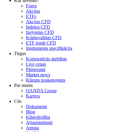
Kur investēt?
Forex
Akcijas
ETFs
Akcijas CFD
Indeksi CFD
Izejvielas CFD
Kriptovalūtas CFD
ETF fondi CFD
Instrumentu specifikācija
Tirgus
Korporatīvās darbības
Live cenas
Pārnesumi
Market news
Klientu noskaņojums
Par mums
OANDA Group
Karjera
Cits
Dokumenti
Blog
Kiberdrošība
Atjauninājumi
Atruna