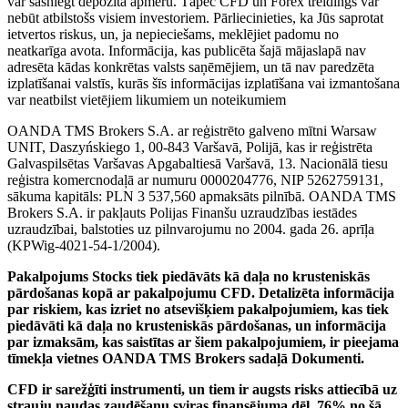
var sasniegt depozīta apmēru. Tāpēc CFD un Forex treidings var
nebūt atbilstošs visiem investoriem. Pārliecinieties, ka Jūs saprotat
ietvertos riskus, un, ja nepieciešams, meklējiet padomu no
neatkarīga avota. Informācija, kas publicēta šajā mājaslapā nav
adresēta kādas konkrētas valsts saņēmējiem, un tā nav paredzēta
izplatīšanai valstīs, kurās šīs informācijas izplatīšana vai izmantošana
var neatbilst vietējiem likumiem un noteikumiem
OANDA TMS Brokers S.A. ar reģistrēto galveno mītni Warsaw
UNIT, Daszyńskiego 1, 00-843 Varšavā, Polijā, kas ir reģistrēta
Galvaspilsētas Varšavas Apgabaltiesā Varšavā, 13. Nacionālā tiesu
reģistra komercnodaļā ar numuru 0000204776, NIP 5262759131,
sākuma kapitāls: PLN 3 537,560 apmaksāts pilnībā. OANDA TMS
Brokers S.A. ir pakļauts Polijas Finanšu uzraudzības iestādes
uzraudzībai, balstoties uz pilnvarojumu no 2004. gada 26. aprīļa
(KPWig-4021-54-1/2004).
Pakalpojums Stocks tiek piedāvāts kā daļa no krusteniskās
pārdošanas kopā ar pakalpojumu CFD. Detalizēta informācija
par riskiem, kas izriet no atsevišķiem pakalpojumiem, kas tiek
piedāvāti kā daļa no krusteniskās pārdošanas, un informācija
par izmaksām, kas saistītas ar šiem pakalpojumiem, ir pieejama
tīmekļa vietnes OANDA TMS Brokers sadaļā Dokumenti.
CFD ir sarežģīti instrumenti, un tiem ir augsts risks attiecībā uz
strauju naudas zaudēšanu sviras finansējuma dēļ. 76% no šā