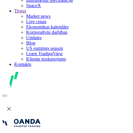
Instrumentu specifikācija
SpaceX
Tirgus
Market news
Live cenas
Ekonomikas kalendārs
Korporatīvās darbības
Updates
Blog
US earnings season
Learn TradingView
Klientu noskaņojums
Kontakts