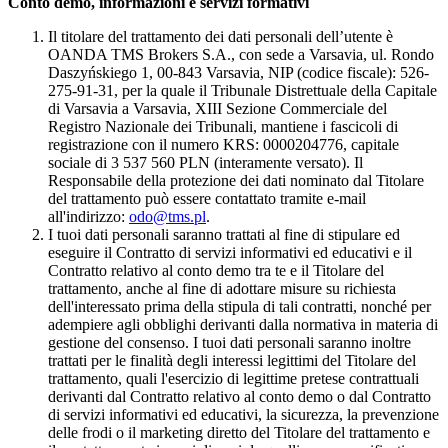
Conto demo, informazioni e servizi formativi
Il titolare del trattamento dei dati personali dell’utente è
OANDA TMS Brokers S.A., con sede a Varsavia, ul. Rondo
Daszyńskiego 1, 00-843 Varsavia, NIP (codice fiscale): 526-
275-91-31, per la quale il Tribunale Distrettuale della Capitale
di Varsavia a Varsavia, XIII Sezione Commerciale del
Registro Nazionale dei Tribunali, mantiene i fascicoli di
registrazione con il numero KRS: 0000204776, capitale
sociale di 3 537 560 PLN (interamente versato). Il
Responsabile della protezione dei dati nominato dal Titolare
del trattamento può essere contattato tramite e-mail
all'indirizzo:
odo@tms.pl
.
I tuoi dati personali saranno trattati al fine di stipulare ed
eseguire il Contratto di servizi informativi ed educativi e il
Contratto relativo al conto demo tra te e il Titolare del
trattamento, anche al fine di adottare misure su richiesta
dell'interessato prima della stipula di tali contratti, nonché per
adempiere agli obblighi derivanti dalla normativa in materia di
gestione del consenso. I tuoi dati personali saranno inoltre
trattati per le finalità degli interessi legittimi del Titolare del
trattamento, quali l'esercizio di legittime pretese contrattuali
derivanti dal Contratto relativo al conto demo o dal Contratto
di servizi informativi ed educativi, la sicurezza, la prevenzione
delle frodi o il marketing diretto del Titolare del trattamento e