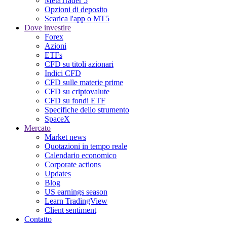
MetaTrader 5
Opzioni di deposito
Scarica l'app o MT5
Dove investire
Forex
Azioni
ETFs
CFD su titoli azionari
Indici CFD
CFD sulle materie prime
CFD su criptovalute
CFD su fondi ETF
Specifiche dello strumento
SpaceX
Mercato
Market news
Quotazioni in tempo reale
Calendario economico
Corporate actions
Updates
Blog
US earnings season
Learn TradingView
Client sentiment
Contatto