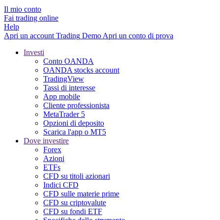
Il mio conto
Fai trading online
Help
Apri un account
Trading
Demo
Apri un conto di prova
Investi
Conto OANDA
OANDA stocks account
TradingView
Tassi di interesse
App mobile
Cliente professionista
MetaTrader 5
Opzioni di deposito
Scarica l'app o MT5
Dove investire
Forex
Azioni
ETFs
CFD su titoli azionari
Indici CFD
CFD sulle materie prime
CFD su criptovalute
CFD su fondi ETF