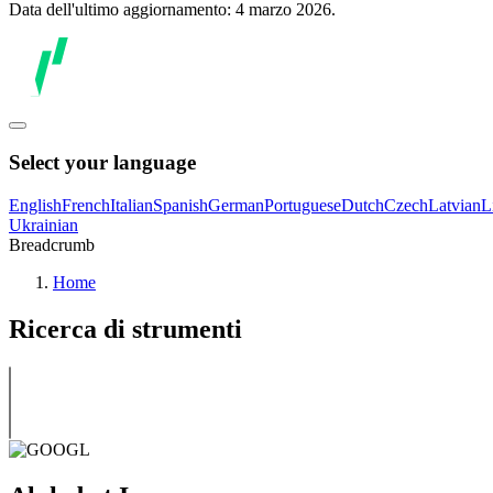
Data dell'ultimo aggiornamento: 4 marzo 2026.
Select your language
English
French
Italian
Spanish
German
Portuguese
Dutch
Czech
Latvian
L
Ukrainian
Breadcrumb
Home
Ricerca di strumenti