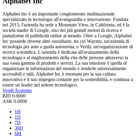
Alphabet Inc
Alphabet Inc è un importante conglomerato multinazionale
specializzato in tecnologia all'avanguardia e innovazione. Fondata
nel 2015, l'azienda ha sede a Mountain View, in California, ed è la
società madre di Google, uno dei più grandi motori di ricerca e
piattaforme di pubblicità online al mondo. Oltre a Google, Alphabet
Inc possiede diverse altre sussidiarie, tra cui Waymo, un'azienda di
tecnologia per auto a guida autonoma, e Verily, un'organizzazione di
ricerca scientifica. L'azienda è dedicata all'avanzamento della
tecnologia e al miglioramento della vita delle persone attraverso la
sua vasta gamma di prodotti e servizi. La sua missione è quella di
organizzare le informazioni del mondo e renderle universalmente
accessibili e utili. Alphabet Inc è rinomata per la sua cultura
innovativa e il suo impegno costante per la sostenibilità, e continua a
essere un leader nel settore tecnologico.
Vendi
Acquista
BID
0.0000
ASK
0.0000
1H
1D
7D
30D
6M