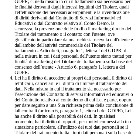
GDPR; c. nella misura in cui il trattamento sia necessario per
le finalità derivanti dagli interessi legittimi del Titolare, quali
l'effettuazione dei necessari adempimenti e la rivendicazione
di diritti derivanti dal Contratto di Servizi Informativi ed
Educativi o dal Contratto relativo al Conto Demo, la
sicurezza, la prevenzione delle frodi o il marketing diretto del
Titolare del trattamento o il contatto con l'utente, ove
giustificato in particolare da una richiesta ricevuta dall'utente e
dall'ambito dell'attività commerciale del Titolare del
trattamento - Articolo 6, paragrafo 1, lettera f del GDPR; d.
nella misura in cui i dati personali dell’utente siano trattati per
finalità di marketing del Titolare del trattamento sulla base del
consenso dell’utente - Articolo 6, paragrafo 1, lettera a del
GDPR.
Lei ha il diritto di accedere ai propri dati personali, il diritto di
rettificarli, cancellarli e il diritto di limitare il trattamento dei
dati. Nella misura in cui il trattamento sia necessario per
l’esecuzione del Contratto di servizi informativi ed educativi o
del Contratto relativo al conto demo di cui Lei è parte, oppure
per dare seguito a una Sua richiesta prima della conclusione di
tali contratti (articolo 6, paragrafo 1, lettera b del GDPR), Lei
ha anche il diritto alla portabilità dei dati. In qualsiasi
momento, hai il diritto di opporti, per motivi connessi alla tua
situazione particolare, all'utilizzo dei tuoi dati personali se il
Titolare del trattamento tratta i tuoi dati personali sulla base del