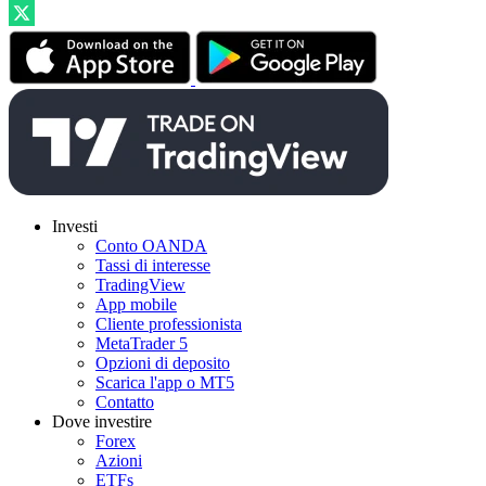
Investi
Conto OANDA
Tassi di interesse
TradingView
App mobile
Cliente professionista
MetaTrader 5
Opzioni di deposito
Scarica l'app o MT5
Contatto
Dove investire
Forex
Azioni
ETFs