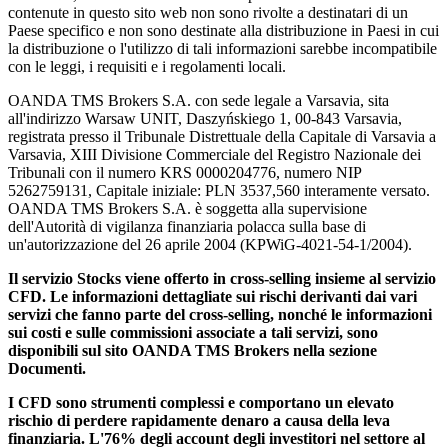
contenute in questo sito web non sono rivolte a destinatari di un
Paese specifico e non sono destinate alla distribuzione in Paesi in cui
la distribuzione o l'utilizzo di tali informazioni sarebbe incompatibile
con le leggi, i requisiti e i regolamenti locali.
OANDA TMS Brokers S.A. con sede legale a Varsavia, sita
all'indirizzo Warsaw UNIT, Daszyńskiego 1, 00-843 Varsavia,
registrata presso il Tribunale Distrettuale della Capitale di Varsavia a
Varsavia, XIII Divisione Commerciale del Registro Nazionale dei
Tribunali con il numero KRS 0000204776, numero NIP
5262759131, Capitale iniziale: PLN 3537,560 interamente versato.
OANDA TMS Brokers S.A. è soggetta alla supervisione
dell'Autorità di vigilanza finanziaria polacca sulla base di
un'autorizzazione del 26 aprile 2004 (KPWiG-4021-54-1/2004).
Il servizio Stocks viene offerto in cross-selling insieme al servizio
CFD. Le informazioni dettagliate sui rischi derivanti dai vari
servizi che fanno parte del cross-selling, nonché le informazioni
sui costi e sulle commissioni associate a tali servizi, sono
disponibili sul sito OANDA TMS Brokers nella sezione
Documenti.
I CFD sono strumenti complessi e comportano un elevato
rischio di perdere rapidamente denaro a causa della leva
finanziaria. L'76% degli account degli investitori nel settore al