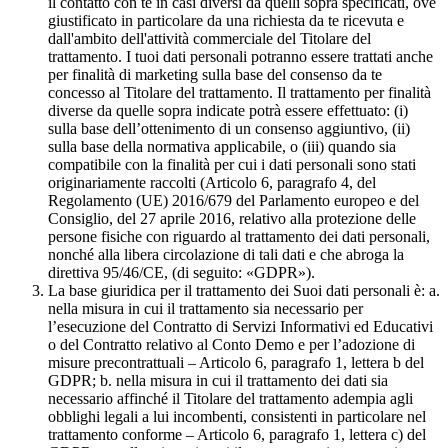
il contatto con te in casi diversi da quelli sopra specificati, ove
giustificato in particolare da una richiesta da te ricevuta e
dall'ambito dell'attività commerciale del Titolare del
trattamento. I tuoi dati personali potranno essere trattati anche
per finalità di marketing sulla base del consenso da te
concesso al Titolare del trattamento. Il trattamento per finalità
diverse da quelle sopra indicate potrà essere effettuato: (i)
sulla base dell’ottenimento di un consenso aggiuntivo, (ii)
sulla base della normativa applicabile, o (iii) quando sia
compatibile con la finalità per cui i dati personali sono stati
originariamente raccolti (Articolo 6, paragrafo 4, del
Regolamento (UE) 2016/679 del Parlamento europeo e del
Consiglio, del 27 aprile 2016, relativo alla protezione delle
persone fisiche con riguardo al trattamento dei dati personali,
nonché alla libera circolazione di tali dati e che abroga la
direttiva 95/46/CE, (di seguito: «GDPR»).
La base giuridica per il trattamento dei Suoi dati personali è: a.
nella misura in cui il trattamento sia necessario per
l’esecuzione del Contratto di Servizi Informativi ed Educativi
o del Contratto relativo al Conto Demo e per l’adozione di
misure precontrattuali – Articolo 6, paragrafo 1, lettera b del
GDPR; b. nella misura in cui il trattamento dei dati sia
necessario affinché il Titolare del trattamento adempia agli
obblighi legali a lui incombenti, consistenti in particolare nel
trattamento conforme – Articolo 6, paragrafo 1, lettera c) del