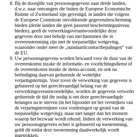
Bij de doorgifte van persoonsgegevens naar derde landen,
d.w.z. naar ontvangers die buiten de Europese Economische
Ruimte of Zwitserland zijn gevestigd, in landen die volgens
de Europese Commissie onvoldoende gegevensbescherming
bieden (derde landen die geen passend beschermingsniveau
bieden), geeft de verwerkingsverantwoordelijke deze
gegevens door met behulp van mechanismen die in
overeenstemming zijn met de toepasselijke wetgeving,
waaronder onder meer de „standaardcontractbepalingen“ van
de EU.
Uw persoonsgegevens worden bewaard voor de duur van de
overeenkomst inzake de informatie- en voorlichtingsdienst of
de overeenkomst inzake de demo-account, en ook na
beëindiging daarvan gedurende de wettelijke
verjaringstermijn. Voor zover de verwerking van gegevens is
gebaseerd op het gerechtvaardigd belang van de
verwerkingsverantwoordelijke, worden de gegevens verwerkt
gedurende de tijd die nodig is om deze gerechtvaardigde
belangen na te streven (in het bijzonder tot het verstrijken van
de verjaringstermijnen voor vorderingen op grond van de
toepasselijke wetgeving), maar niet langer dan het moment
waarop het bezwaar wordt erkend. Indien de verwerking van
uw persoonsgegevens echter is gebaseerd op toestemming,
geldt dit totdat deze toestemming daadwerkelijk wordt
ingetrokken.