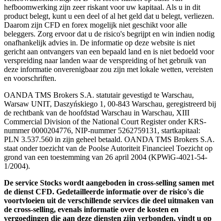
hefboomwerking zijn zeer riskant voor uw kapitaal. Als u in dit
product belegt, kunt u een deel of al het geld dat u belegt, verliezen.
Daarom zijn CFD en forex mogelijk niet geschikt voor alle
beleggers. Zorg ervoor dat u de risico's begrijpt en win indien nodig
onafhankelijk advies in. De informatie op deze website is niet
gericht aan ontvangers van een bepaald land en is niet bedoeld voor
verspreiding naar landen waar de verspreiding of het gebruik van
deze informatie onverenigbaar zou zijn met lokale wetten, vereisten
en voorschriften.
OANDA TMS Brokers S.A. statutair gevestigd te Warschau,
Warsaw UNIT, Daszyńskiego 1, 00-843 Warschau, geregistreerd bij
de rechtbank van de hoofdstad Warschau in Warschau, XIII
Commercial Division of the National Court Register onder KRS-
nummer 0000204776, NIP-nummer 5262759131, startkapitaal:
PLN 3.537.560 in zijn geheel betaald. OANDA TMS Brokers S.A.
staat onder toezicht van de Poolse Autoriteit Financieel Toezicht op
grond van een toestemming van 26 april 2004 (KPWiG-4021-54-
1/2004).
De service Stocks wordt aangeboden in cross-selling samen met
de dienst CFD. Gedetailleerde informatie over de risico's die
voortvloeien uit de verschillende services die deel uitmaken van
de cross-selling, evenals informatie over de kosten en
vergoedingen die aan deze diensten zijn verbonden, vindt u op