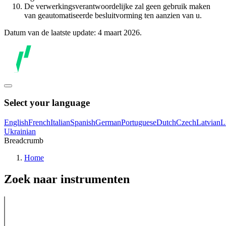
De verwerkingsverantwoordelijke zal geen gebruik maken
van geautomatiseerde besluitvorming ten aanzien van u.
Datum van de laatste update: 4 maart 2026.
Select your language
English
French
Italian
Spanish
German
Portuguese
Dutch
Czech
Latvian
L
Ukrainian
Breadcrumb
Home
Zoek naar instrumenten