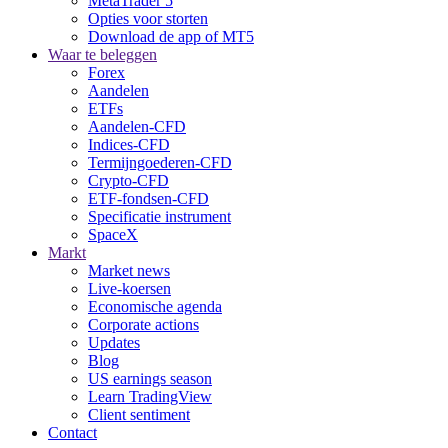
MetaTrader 5
Opties voor storten
Download de app of MT5
Waar te beleggen
Forex
Aandelen
ETFs
Aandelen-CFD
Indices-CFD
Termijngoederen-CFD
Crypto-CFD
ETF-fondsen-CFD
Specificatie instrument
SpaceX
Markt
Market news
Live-koersen
Economische agenda
Corporate actions
Updates
Blog
US earnings season
Learn TradingView
Client sentiment
Contact