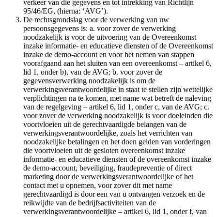
verkeer van die gegevens en tot intrekking van Richtlijn
95/46/EG, (hierna: ‘AVG’).
De rechtsgrondslag voor de verwerking van uw
persoonsgegevens is: a. voor zover de verwerking
noodzakelijk is voor de uitvoering van de Overeenkomst
inzake informatie- en educatieve diensten of de Overeenkomst
inzake de demo-account en voor het nemen van stappen
voorafgaand aan het sluiten van een overeenkomst – artikel 6,
lid 1, onder b), van de AVG; b. voor zover de
gegevensverwerking noodzakelijk is om de
verwerkingsverantwoordelijke in staat te stellen zijn wettelijke
verplichtingen na te komen, met name wat betreft de naleving
van de regelgeving – artikel 6, lid 1, onder c, van de AVG; c.
voor zover de verwerking noodzakelijk is voor doeleinden die
voortvloeien uit de gerechtvaardigde belangen van de
verwerkingsverantwoordelijke, zoals het verrichten van
noodzakelijke betalingen en het doen gelden van vorderingen
die voortvloeien uit de gesloten overeenkomst inzake
informatie- en educatieve diensten of de overeenkomst inzake
de demo-account, beveiliging, fraudepreventie of direct
marketing door de verwerkingsverantwoordelijke of het
contact met u opnemen, voor zover dit met name
gerechtvaardigd is door een van u ontvangen verzoek en de
reikwijdte van de bedrijfsactiviteiten van de
verwerkingsverantwoordelijke – artikel 6, lid 1, onder f, van