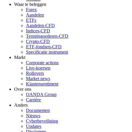
Waar te beleggen
Forex
Aandelen
ETFs
Aandelen-CFD
Indices-CFD
Termijngoederen-CFD
Crypto-CFD
ETF-fondsen-CFD
Specificatie instrument
Markt
Corporate actions
Live-koersen
Rollovers
Market news
Klantensentiment
Over ons
OANDA Group
Carrière
Anders
Documenten
Nieuws
Cyberbeveiliging
Updates
Disclaimer