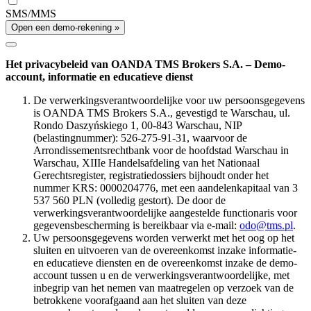
SMS/MMS
Open een demo-rekening »
Het privacybeleid van OANDA TMS Brokers S.A. – Demo-
account, informatie en educatieve dienst
De verwerkingsverantwoordelijke voor uw persoonsgegevens
is OANDA TMS Brokers S.A., gevestigd te Warschau, ul.
Rondo Daszyńskiego 1, 00-843 Warschau, NIP
(belastingnummer): 526-275-91-31, waarvoor de
Arrondissementsrechtbank voor de hoofdstad Warschau in
Warschau, XIIIe Handelsafdeling van het Nationaal
Gerechtsregister, registratiedossiers bijhoudt onder het
nummer KRS: 0000204776, met een aandelenkapitaal van 3
537 560 PLN (volledig gestort). De door de
verwerkingsverantwoordelijke aangestelde functionaris voor
gegevensbescherming is bereikbaar via e-mail:
odo@tms.pl
.
Uw persoonsgegevens worden verwerkt met het oog op het
sluiten en uitvoeren van de overeenkomst inzake informatie-
en educatieve diensten en de overeenkomst inzake de demo-
account tussen u en de verwerkingsverantwoordelijke, met
inbegrip van het nemen van maatregelen op verzoek van de
betrokkene voorafgaand aan het sluiten van deze