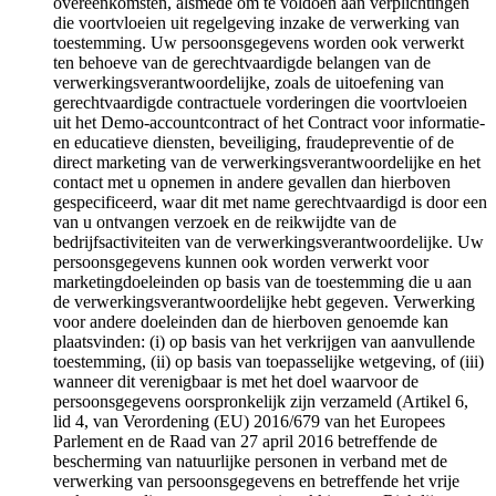
overeenkomsten, alsmede om te voldoen aan verplichtingen
die voortvloeien uit regelgeving inzake de verwerking van
toestemming. Uw persoonsgegevens worden ook verwerkt
ten behoeve van de gerechtvaardigde belangen van de
verwerkingsverantwoordelijke, zoals de uitoefening van
gerechtvaardigde contractuele vorderingen die voortvloeien
uit het Demo-accountcontract of het Contract voor informatie-
en educatieve diensten, beveiliging, fraudepreventie of de
direct marketing van de verwerkingsverantwoordelijke en het
contact met u opnemen in andere gevallen dan hierboven
gespecificeerd, waar dit met name gerechtvaardigd is door een
van u ontvangen verzoek en de reikwijdte van de
bedrijfsactiviteiten van de verwerkingsverantwoordelijke. Uw
persoonsgegevens kunnen ook worden verwerkt voor
marketingdoeleinden op basis van de toestemming die u aan
de verwerkingsverantwoordelijke hebt gegeven. Verwerking
voor andere doeleinden dan de hierboven genoemde kan
plaatsvinden: (i) op basis van het verkrijgen van aanvullende
toestemming, (ii) op basis van toepasselijke wetgeving, of (iii)
wanneer dit verenigbaar is met het doel waarvoor de
persoonsgegevens oorspronkelijk zijn verzameld (Artikel 6,
lid 4, van Verordening (EU) 2016/679 van het Europees
Parlement en de Raad van 27 april 2016 betreffende de
bescherming van natuurlijke personen in verband met de
verwerking van persoonsgegevens en betreffende het vrije