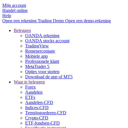
Mijn account
Handel online
Help
Open een rekening
Trading
Demo
Open een demo-rekening
Beleggen
OANDA-rekening
OANDA stocks account
TradingView
Rentepercentage
Mobiele app
Professionele klant
MetaTrader 5
Opties voor storten
Download de app of MT5
Waar te beleggen
Forex
Aandelen
ETFs
Aandelen-CFD
Indices-CFD
Termijngoederen-CFD
Crypto-CFD
ETF-fondsen-CFD