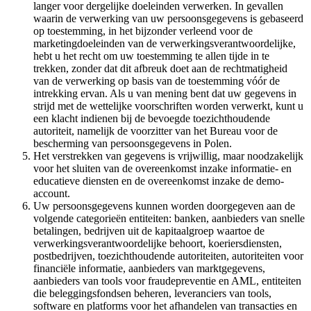
langer voor dergelijke doeleinden verwerken. In gevallen
waarin de verwerking van uw persoonsgegevens is gebaseerd
op toestemming, in het bijzonder verleend voor de
marketingdoeleinden van de verwerkingsverantwoordelijke,
hebt u het recht om uw toestemming te allen tijde in te
trekken, zonder dat dit afbreuk doet aan de rechtmatigheid
van de verwerking op basis van de toestemming vóór de
intrekking ervan. Als u van mening bent dat uw gegevens in
strijd met de wettelijke voorschriften worden verwerkt, kunt u
een klacht indienen bij de bevoegde toezichthoudende
autoriteit, namelijk de voorzitter van het Bureau voor de
bescherming van persoonsgegevens in Polen.
Het verstrekken van gegevens is vrijwillig, maar noodzakelijk
voor het sluiten van de overeenkomst inzake informatie- en
educatieve diensten en de overeenkomst inzake de demo-
account.
Uw persoonsgegevens kunnen worden doorgegeven aan de
volgende categorieën entiteiten: banken, aanbieders van snelle
betalingen, bedrijven uit de kapitaalgroep waartoe de
verwerkingsverantwoordelijke behoort, koeriersdiensten,
postbedrijven, toezichthoudende autoriteiten, autoriteiten voor
financiële informatie, aanbieders van marktgegevens,
aanbieders van tools voor fraudepreventie en AML, entiteiten
die beleggingsfondsen beheren, leveranciers van tools,
software en platforms voor het afhandelen van transacties en