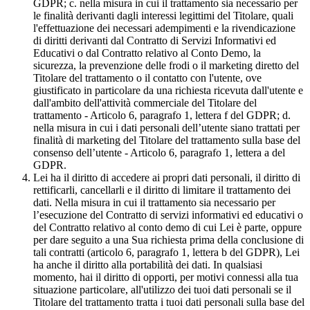
GDPR; c. nella misura in cui il trattamento sia necessario per
le finalità derivanti dagli interessi legittimi del Titolare, quali
l'effettuazione dei necessari adempimenti e la rivendicazione
di diritti derivanti dal Contratto di Servizi Informativi ed
Educativi o dal Contratto relativo al Conto Demo, la
sicurezza, la prevenzione delle frodi o il marketing diretto del
Titolare del trattamento o il contatto con l'utente, ove
giustificato in particolare da una richiesta ricevuta dall'utente e
dall'ambito dell'attività commerciale del Titolare del
trattamento - Articolo 6, paragrafo 1, lettera f del GDPR; d.
nella misura in cui i dati personali dell’utente siano trattati per
finalità di marketing del Titolare del trattamento sulla base del
consenso dell’utente - Articolo 6, paragrafo 1, lettera a del
GDPR.
Lei ha il diritto di accedere ai propri dati personali, il diritto di
rettificarli, cancellarli e il diritto di limitare il trattamento dei
dati. Nella misura in cui il trattamento sia necessario per
l’esecuzione del Contratto di servizi informativi ed educativi o
del Contratto relativo al conto demo di cui Lei è parte, oppure
per dare seguito a una Sua richiesta prima della conclusione di
tali contratti (articolo 6, paragrafo 1, lettera b del GDPR), Lei
ha anche il diritto alla portabilità dei dati. In qualsiasi
momento, hai il diritto di opporti, per motivi connessi alla tua
situazione particolare, all'utilizzo dei tuoi dati personali se il
Titolare del trattamento tratta i tuoi dati personali sulla base del