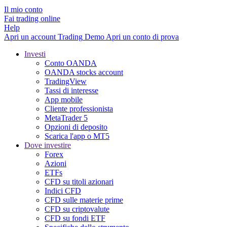
Il mio conto
Fai trading online
Help
Apri un account
Trading
Demo
Apri un conto di prova
Investi
Conto OANDA
OANDA stocks account
TradingView
Tassi di interesse
App mobile
Cliente professionista
MetaTrader 5
Opzioni di deposito
Scarica l'app o MT5
Dove investire
Forex
Azioni
ETFs
CFD su titoli azionari
Indici CFD
CFD sulle materie prime
CFD su criptovalute
CFD su fondi ETF