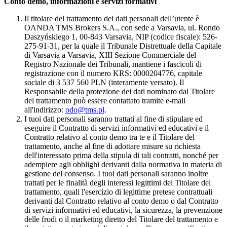
Conto demo, informazioni e servizi formativi
Il titolare del trattamento dei dati personali dell’utente è
OANDA TMS Brokers S.A., con sede a Varsavia, ul. Rondo
Daszyńskiego 1, 00-843 Varsavia, NIP (codice fiscale): 526-
275-91-31, per la quale il Tribunale Distrettuale della Capitale
di Varsavia a Varsavia, XIII Sezione Commerciale del
Registro Nazionale dei Tribunali, mantiene i fascicoli di
registrazione con il numero KRS: 0000204776, capitale
sociale di 3 537 560 PLN (interamente versato). Il
Responsabile della protezione dei dati nominato dal Titolare
del trattamento può essere contattato tramite e-mail
all'indirizzo:
odo@tms.pl
.
I tuoi dati personali saranno trattati al fine di stipulare ed
eseguire il Contratto di servizi informativi ed educativi e il
Contratto relativo al conto demo tra te e il Titolare del
trattamento, anche al fine di adottare misure su richiesta
dell'interessato prima della stipula di tali contratti, nonché per
adempiere agli obblighi derivanti dalla normativa in materia di
gestione del consenso. I tuoi dati personali saranno inoltre
trattati per le finalità degli interessi legittimi del Titolare del
trattamento, quali l'esercizio di legittime pretese contrattuali
derivanti dal Contratto relativo al conto demo o dal Contratto
di servizi informativi ed educativi, la sicurezza, la prevenzione
delle frodi o il marketing diretto del Titolare del trattamento e