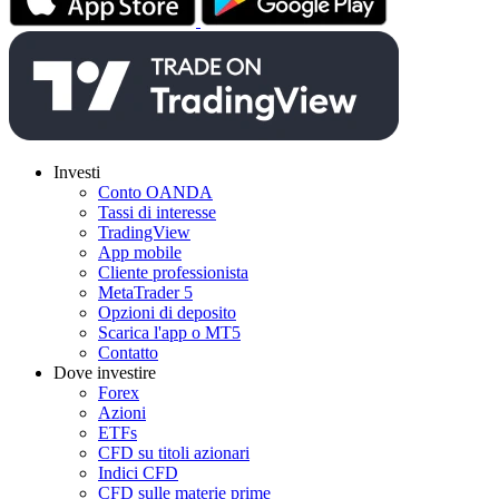
Investi
Conto OANDA
Tassi di interesse
TradingView
App mobile
Cliente professionista
MetaTrader 5
Opzioni di deposito
Scarica l'app o MT5
Contatto
Dove investire
Forex
Azioni
ETFs
CFD su titoli azionari
Indici CFD
CFD sulle materie prime