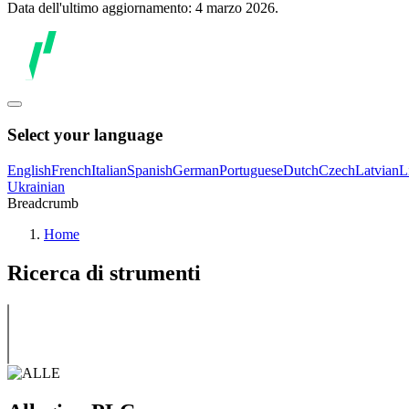
Data dell'ultimo aggiornamento: 4 marzo 2026.
Select your language
English
French
Italian
Spanish
German
Portuguese
Dutch
Czech
Latvian
L
Ukrainian
Breadcrumb
Home
Ricerca di strumenti