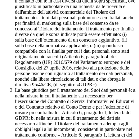
il contatto con te in casi diversi da quelli sopra specificati, ove
giustificato in particolare da una richiesta da te ricevuta e
dall'ambito dell'attività commerciale del Titolare del
trattamento. I tuoi dati personali potranno essere trattati anche
per finalità di marketing sulla base del consenso da te
concesso al Titolare del trattamento. Il trattamento per finalità
diverse da quelle sopra indicate potrà essere effettuato: (i)
sulla base dell’ottenimento di un consenso aggiuntivo, (ii)
sulla base della normativa applicabile, o (iii) quando sia
compatibile con la finalità per cui i dati personali sono stati
originariamente raccolti (Articolo 6, paragrafo 4, del
Regolamento (UE) 2016/679 del Parlamento europeo e del
Consiglio, del 27 aprile 2016, relativo alla protezione delle
persone fisiche con riguardo al trattamento dei dati personali,
nonché alla libera circolazione di tali dati e che abroga la
direttiva 95/46/CE, (di seguito: «GDPR»).
La base giuridica per il trattamento dei Suoi dati personali è: a.
nella misura in cui il trattamento sia necessario per
l’esecuzione del Contratto di Servizi Informativi ed Educativi
o del Contratto relativo al Conto Demo e per l’adozione di
misure precontrattuali – Articolo 6, paragrafo 1, lettera b del
GDPR; b. nella misura in cui il trattamento dei dati sia
necessario affinché il Titolare del trattamento adempia agli
obblighi legali a lui incombenti, consistenti in particolare nel
trattamento conforme – Articolo 6, paragrafo 1, lettera c) del