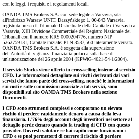
con le leggi, i requisiti e i regolamenti locali.
OANDA TMS Brokers S.A. con sede legale a Varsavia, sita
all'indirizzo Warsaw UNIT, Daszyńskiego 1, 00-843 Varsavia,
registrata presso il Tribunale Distrettuale della Capitale di Varsavia a
Varsavia, XIII Divisione Commerciale del Registro Nazionale dei
Tribunali con il numero KRS 0000204776, numero NIP
5262759131, Capitale iniziale: PLN 3537,560 interamente versato.
OANDA TMS Brokers S.A. è soggetta alla supervisione
dell'Autorità di vigilanza finanziaria polacca sulla base di
un'autorizzazione del 26 aprile 2004 (KPWiG-4021-54-1/2004).
Il servizio Stocks viene offerto in cross-selling insieme al servizio
CFD. Le informazioni dettagliate sui rischi derivanti dai vari
servizi che fanno parte del cross-selling, nonché le informazioni
sui costi e sulle commissioni associate a tali servizi, sono
disponibili sul sito OANDA TMS Brokers nella sezione
Documenti.
I CFD sono strumenti complessi e comportano un elevato
rischio di perdere rapidamente denaro a causa della leva
finanziaria. L'76% degli account degli investitori nel settore al
dettaglio perde denaro quando fa trading di CFD con questo
provider. Dovresti valutare se hai capito come funzionano i
CFD e se puoi permetterti di correre il rischio di perdere