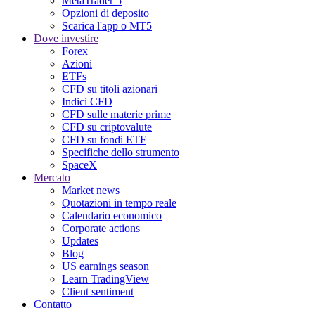
MetaTrader 5
Opzioni di deposito
Scarica l'app o MT5
Dove investire
Forex
Azioni
ETFs
CFD su titoli azionari
Indici CFD
CFD sulle materie prime
CFD su criptovalute
CFD su fondi ETF
Specifiche dello strumento
SpaceX
Mercato
Market news
Quotazioni in tempo reale
Calendario economico
Corporate actions
Updates
Blog
US earnings season
Learn TradingView
Client sentiment
Contatto