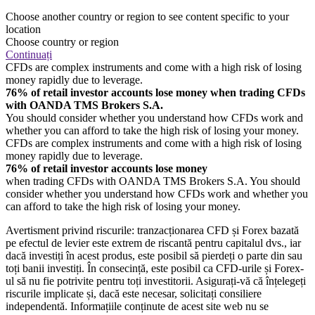
Choose another country or region to see content specific to your
location
Choose country or region
Continuați
CFDs are complex instruments and come with a high risk of losing
money rapidly due to leverage.
76% of retail investor accounts lose money when trading CFDs
with OANDA TMS Brokers S.A.
You should consider whether you understand how CFDs work and
whether you can afford to take the high risk of losing your money.
CFDs are complex instruments and come with a high risk of losing
money rapidly due to leverage.
76% of retail investor accounts lose money
when trading CFDs with OANDA TMS Brokers S.A. You should
consider whether you understand how CFDs work and whether you
can afford to take the high risk of losing your money.
Avertisment privind riscurile: tranzacționarea CFD și Forex bazată
pe efectul de levier este extrem de riscantă pentru capitalul dvs., iar
dacă investiți în acest produs, este posibil să pierdeți o parte din sau
toți banii investiți. În consecință, este posibil ca CFD-urile și Forex-
ul să nu fie potrivite pentru toți investitorii. Asigurați-vă că înțelegeți
riscurile implicate și, dacă este necesar, solicitați consiliere
independentă. Informațiile conținute de acest site web nu se