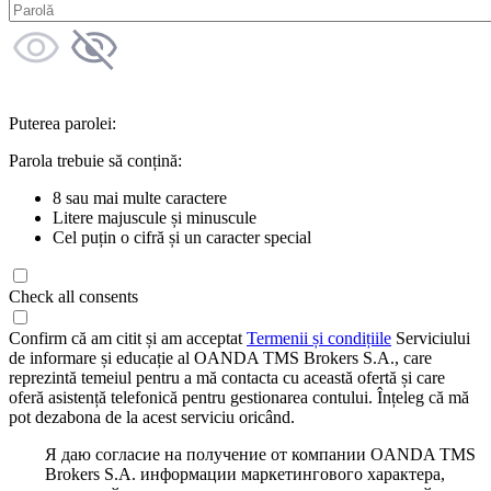
Puterea parolei:
Parola trebuie să conțină:
8 sau mai multe caractere
Litere majuscule și minuscule
Cel puțin o cifră și un caracter special
Check all consents
Confirm că am citit și am acceptat
Termenii și condițiile
Serviciului
de informare și educație al OANDA TMS Brokers S.A., care
reprezintă temeiul pentru a mă contacta cu această ofertă și care
oferă asistență telefonică pentru gestionarea contului. Înțeleg că mă
pot dezabona de la acest serviciu oricând.
Я даю согласие на получение от компании OANDA TMS
Brokers S.A. информации маркетингового характера,