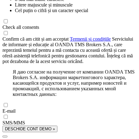
Litere majuscule și minuscule
Cel puțin o cifră și un caracter special
Check all consents
Confirm că am citit și am acceptat
Termenii și condițiile
Serviciului
de informare și educație al OANDA TMS Brokers S.A., care
reprezintă temeiul pentru a mă contacta cu această ofertă și care
oferă asistență telefonică pentru gestionarea contului. Înțeleg că mă
pot dezabona de la acest serviciu oricând.
Я даю согласие на получение от компании OANDA TMS
Brokers S.A. информации маркетингового характера,
касающейся продуктов и услуг, например новостей и
промоакций, с использованием указанных мной
контактных данных:
E-mail
SMS/MMS
DESCHIDE CONT DEMO »