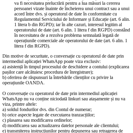
va fi necesitatea prelucrării pentru a lua măsuri la cererea
persoanei vizate înainte de încheierea unui contract sau a unui
acord între dvs. și operatorul de date în conformitate cu
Regulamentul Serviciului de Informare și Educație (art. 6 alin.
1 litera b din RGPD); iar în alte cazuri, interesul legitim al
operatorului de date (art. 6 alin. 1 litera f din RGPD) constând
în necesitatea de a rezolva problema semnalată legată de
operațiunile comerciale ale operatorului de date (art. 6 alin. 1
litera f din RGPD).
Din motive de securitate, o conversație cu operatorul de date prin
intermediul aplicației WhatsApp poate viza exclusiv:
a) asistență în timpul procesului de deschidere a contului (explicarea
pașilor care alcătuiesc procedura de înregistrare);
b) oferirea de răspunsuri la întrebările clienților cu privire la
operațiunile OANDA.
O conversație cu operatorul de date prin intermediul aplicației
WhatsApp nu va conține niciodată linkuri sau atașamente și nu va
viza, printre altele:
a) soldul fondurilor dvs. din Contul de numerar;
b) orice aspecte legate de executarea tranzacțiilor;
c) plasarea sau modificarea ordinelor;
d) modificarea sau actualizarea datelor personale ale clientului;
e) transmiterea instrucțiunilor pentru depunerea sau retragerea de