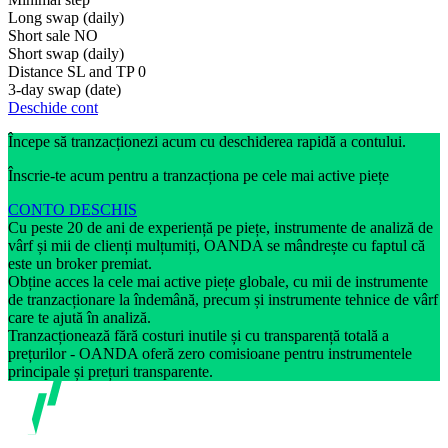
Long swap (daily)
Short sale
NO
Short swap (daily)
Distance SL and TP
0
3-day swap (date)
Deschide cont
Începe să tranzacționezi acum cu deschiderea rapidă a contului.
Înscrie-te acum pentru a tranzacționa pe cele mai active piețe
CONTO DESCHIS
Cu peste 20 de ani de experiență pe piețe, instrumente de analiză de
vârf și mii de clienți mulțumiți, OANDA se mândrește cu faptul că
este un broker premiat.
Obține acces la cele mai active piețe globale, cu mii de instrumente
de tranzacționare la îndemână, precum și instrumente tehnice de vârf
care te ajută în analiză.
Tranzacționează fără costuri inutile și cu transparență totală a
prețurilor - OANDA oferă zero comisioane pentru instrumentele
principale și prețuri transparente.