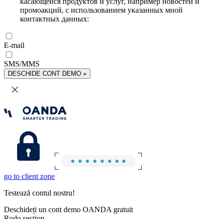
касающейся продуктов и услуг, например новостей и
промоакций, с использованием указанных мной
контактных данных:
E-mail
SMS/MMS
DESCHIDE CONT DEMO »
go to client zone
Testează contul nostru!
Deschideți un cont demo OANDA gratuit
Rodo section