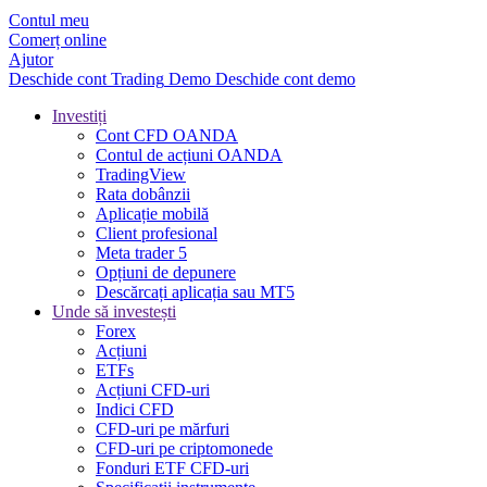
Contul meu
Comerț online
Ajutor
Deschide cont
Trading
Demo
Deschide cont demo
Investiți
Cont CFD OANDA
Contul de acțiuni OANDA
TradingView
Rata dobânzii
Aplicație mobilă
Client profesional
Meta trader 5
Opțiuni de depunere
Descărcați aplicația sau MT5
Unde să investești
Forex
Acțiuni
ETFs
Acțiuni CFD-uri
Indici CFD
CFD-uri pe mărfuri
CFD-uri pe criptomonede
Fonduri ETF CFD-uri