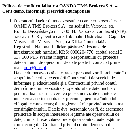
Politica de confidențialitate a OANDA TMS Brokers S.A. –
Cont demo, informații și servicii educaționale
Operatorul datelor dumneavoastră cu caracter personal este
OANDA TMS Brokers S.A., cu sediul în Varșovia, str.
Rondo Daszyńskiego nr. 1, 00-843 Varșovia, cod fiscal (NIP):
526-275-91-31, pentru care Tribunalul Districtual al Capitalei
Varșovia din Varșovia, Secția a XIII-a Comercială a
Registrului Național Judiciar, păstrează dosarele de
înregistrare sub numărul KRS: 0000204776, capital social 3
537 560 PLN (varsat integral). Responsabilul cu protecția
datelor numit de operatorul de date poate fi contactat prin e-
mail:
odo@tms.pl
.
Datele dumneavoastră cu caracter personal vor fi prelucrate în
scopul încheierii și executării Contractului de servicii de
informare și educaționale și a Contractului privind contul
demo între dumneavoastră și operatorul de date, inclusiv
pentru a lua măsuri la cererea persoanei vizate înainte de
încheierea acestor contracte, precum și pentru a îndeplini
obligațiile care decurg din reglementările privind gestionarea
consimțământului. Datele dvs. personale vor fi, de asemenea,
prelucrate în scopul intereselor legitime ale operatorului de
date, cum ar fi exercitarea pretențiilor contractuale legitime
care decurg din Contractul privind contul demo sau din