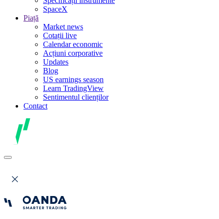
Specificații instrumente
SpaceX
Piață
Market news
Cotații live
Calendar economic
Acțiuni corporative
Updates
Blog
US earnings season
Learn TradingView
Sentimentul clienților
Contact