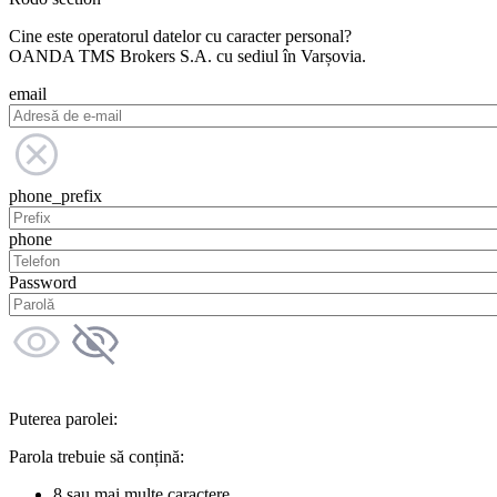
Cine este operatorul datelor cu caracter personal?
OANDA TMS Brokers S.A. cu sediul în Varșovia.
email
phone_prefix
phone
Password
Puterea parolei:
Parola trebuie să conțină:
8 sau mai multe caractere