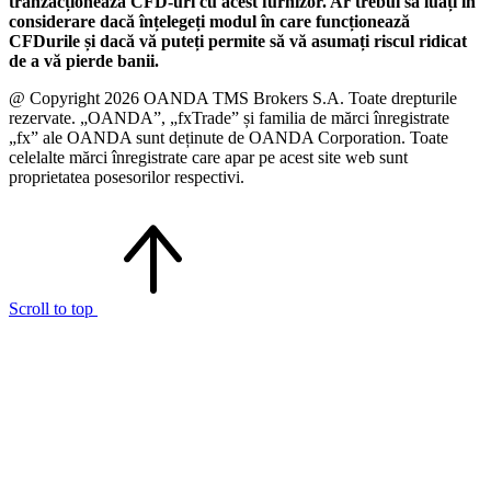
tranzacționează CFD-uri cu acest furnizor. Ar trebui să luați în
considerare dacă înțelegeți modul în care funcționează
CFDurile și dacă vă puteți permite să vă asumați riscul ridicat
de a vă pierde banii.
@ Copyright 2026 OANDA TMS Brokers S.A. Toate drepturile
rezervate. „OANDA”, „fxTrade” și familia de mărci înregistrate
„fx” ale OANDA sunt deținute de OANDA Corporation. Toate
celelalte mărci înregistrate care apar pe acest site web sunt
proprietatea posesorilor respectivi.
Scroll to top