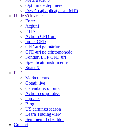
Meta trader 5
Opțiuni de depunere
Descărcați aplicația sau MT5
Unde să investești
Forex
Acțiuni
ETFs
Acțiuni CFD-uri
Indici CFD
CFD-uri pe mărfuri
CFD-uri pe criptomonede
Fonduri ETF CFD-uri
Specificații instrumente
SpaceX
Piață
Market news
Cotații live
Calendar economic
Acțiuni corporative
Updates
Blog
US earnings season
Learn TradingView
Sentimentul clienților
Contact