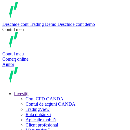
Deschide cont
Trading
Demo
Deschide cont demo
Contul meu
Contul meu
Comerț online
Ajutor
Investiți
Cont CFD OANDA
Contul de acțiuni OANDA
TradingView
Rata dobânzii
Aplicație mobilă
Client profesional