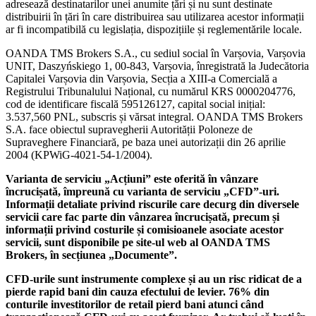
adresează destinatarilor unei anumite țări și nu sunt destinate
distribuirii în țări în care distribuirea sau utilizarea acestor informații
ar fi incompatibilă cu legislația, dispozițiile și reglementările locale.
OANDA TMS Brokers S.A., cu sediul social în Varșovia, Varșovia
UNIT, Daszyńskiego 1, 00-843, Varșovia, înregistrată la Judecătoria
Capitalei Varșovia din Varșovia, Secția a XIII-a Comercială a
Registrului Tribunalului Național, cu numărul KRS 0000204776,
cod de identificare fiscală 595126127, capital social inițial:
3.537,560 PNL, subscris și vărsat integral. OANDA TMS Brokers
S.A. face obiectul supravegherii Autorității Poloneze de
Supraveghere Financiară, pe baza unei autorizații din 26 aprilie
2004 (KPWiG-4021-54-1/2004).
Varianta de serviciu „Acțiuni” este oferită în vânzare
încrucișată, împreună cu varianta de serviciu „CFD”-uri.
Informații detaliate privind riscurile care decurg din diversele
servicii care fac parte din vânzarea încrucișată, precum și
informații privind costurile și comisioanele asociate acestor
servicii, sunt disponibile pe site-ul web al OANDA TMS
Brokers, în secțiunea „Documente”.
CFD-urile sunt instrumente complexe și au un risc ridicat de a
pierde rapid bani din cauza efectului de levier. 76% din
conturile investitorilor de retail pierd bani atunci când