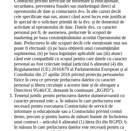
Contractul privind serviciile de informare și educaționale,
securitatea, prevenirea fraudei sau marketingul direct al
operatorului de date și contactarea dvs. în alte cazuri decât
cele specificate mai sus, atunci când acest lucru este justificat
în special de o solicitare primită de la dvs. și de domeniul de
activitate al operatorului de date. Datele dvs. cu caracter
personal pot fi, de asemenea, prelucrate în scopuri de
marketing pe baza consimțământului acordat Operatorului de
date. Prelucrarea în alte scopuri decât cele menționate mai sus
poate fi efectuată: (i) pe baza obținerii unui consimțământ
suplimentar, (ii) pe baza legislației aplicabile sau (iii) atunci
când este compatibilă cu scopul pentru care datele cu caracter
personal au fost colectate inițial (articolul 6 alineatul (4) din
Regulamentul (UE) 2016/679 al Parlamentului European și al
Consiliului din 27 aprilie 2016 privind protecția persoanelor
fizice în ceea ce privește prelucrarea datelor cu caracter
personal și libera circulație a acestor date și de abrogare a
Directivei 95/46/CE, denumit în continuare „RGPD”).
Temeiul juridic pentru prelucrarea datelor dumneavoastră cu
caracter personal este: a. în măsura în care prelucrarea este
necesară pentru executarea Contractului de servicii de
informare și educaționale sau a Contractului privind contul
demo, precum și pentru luarea de măsuri înainte de încheierea
unui contract – articolul 6 alineatul (1) litera (b) din RGPD; b.
în măsura în care prelucrarea datelor este necesară pentru ca