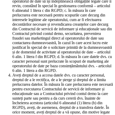
operatorul de date să își îndeplinească obligațiile legale care îi
revin, constând în special în gestionarea conformă – articolul
6 alineatul 1 litera c din RGPD; c. în măsura în care
prelucrarea este necesară pentru scopurile care decurg din
interesele legitime ale operatorului, cum ar fi efectuarea
decontărilor necesare și revendicarea creanțelor care decurg
din Contractul de servicii de informare și educaționale sau din
Contractul privind contul demo, securitatea, prevenirea
fraudei sau marketingul direct al operatorului de date sau
contactarea dumneavoastră, în cazul în care acest lucru este
justificat în special de o solicitare primită de la dumneavoastră
și de domeniul de activitate al operatorului de date – articolul
6 alin. 1 litera f din RGPD; d. în măsura în care datele dvs. cu
caracter personal sunt prelucrate în scopuri de marketing ale
operatorului de date pe baza consimțământului dvs. - articolul
6 alin. 1 litera a din RGPD.
Aveți dreptul de a accesa datele dvs. cu caracter personal,
dreptul de a le rectifica, de a le șterge și dreptul de a limita
prelucrarea datelor. În măsura în care prelucrarea este necesară
pentru executarea Contractului de servicii de informare și
educaționale sau a Contractului privind contul demo la care
sunteți parte sau pentru a da curs cererii dvs. înainte de
încheierea acestora (articolul 6 alineatul (1) litera (b) din
RGPD), aveți, de asemenea, dreptul de a transfera datele. În
orice moment, aveți dreptul de a vă opune, din motive legate