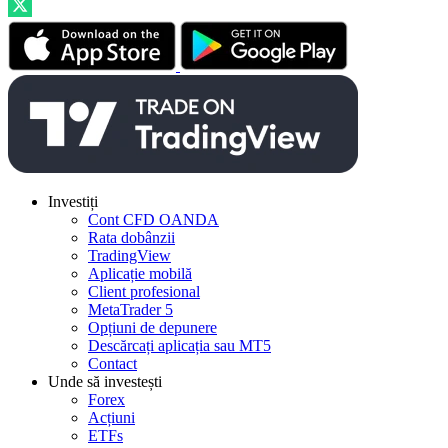
Investiți
Cont CFD OANDA
Rata dobânzii
TradingView
Aplicație mobilă
Client profesional
MetaTrader 5
Opțiuni de depunere
Descărcați aplicația sau MT5
Contact
Unde să investești
Forex
Acțiuni
ETFs