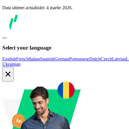
Data ultimei actualizări: 4 martie 2026.
Select your language
English
French
Italian
Spanish
German
Portuguese
Dutch
Czech
Latvian
L
Ukrainian
×