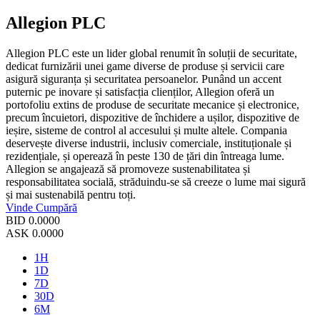
Allegion PLC
Allegion PLC este un lider global renumit în soluții de securitate,
dedicat furnizării unei game diverse de produse și servicii care
asigură siguranța și securitatea persoanelor. Punând un accent
puternic pe inovare și satisfacția clienților, Allegion oferă un
portofoliu extins de produse de securitate mecanice și electronice,
precum încuietori, dispozitive de închidere a ușilor, dispozitive de
ieșire, sisteme de control al accesului și multe altele. Compania
deservește diverse industrii, inclusiv comerciale, instituționale și
rezidențiale, și operează în peste 130 de țări din întreaga lume.
Allegion se angajează să promoveze sustenabilitatea și
responsabilitatea socială, străduindu-se să creeze o lume mai sigură
și mai sustenabilă pentru toți.
Vinde
Cumpără
BID
0.0000
ASK
0.0000
1H
1D
7D
30D
6M