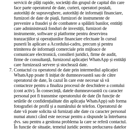
servicii de plăți rapide, societăți din grupul de capital din care
face parte operatorul de date, curieri, operatori poștali,
autorități de supraveghere, autorități de informații financiare,
furnizori de date de piață, furnizori de instrumente de
prevenire a fraudei și de combatere a spălării banilor, entități
care administrează fonduri de investiții, furnizori de
instrumente, software și platforme pentru deservirea
tranzacțiilor și operațiunilor financiare efectuate în cursul
punerii în aplicare a Acordului-cadru, precum și pentru
trimiterea de informații comerciale prin mijloace de
comunicare electronică, consilieri juridici, firme de audit,
firme de consultanță, furnizorul aplicației WhatsApp și entități
care furnizează servere și stochează date.
Contactul cu operatorul de date prin intermediul aplicației
WhatsApp poate fi inițiat de dumneavoastră sau de către
operatorul de date, în cazul în care este necesar să vă
contacteze pentru a finaliza procesul de deschidere a contului
(cont activ). În consecință, datele dumneavoastră cu caracter
personal pot fi transmise operatorului de date (în funcție de
setările de confidențialitate din aplicația WhatsApp) sub forma
fotografiei de profil și a numărului de telefon. Operatorul de
date vă poate solicita să furnizați alte date cu caracter personal
numai atunci când este necesar pentru a răspunde la întrebarea
dvs. sau pentru a gestiona problema la care se referă contactul.
În funcție de situație, temeiul juridic pentru prelucrarea datelor