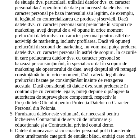
de situația dvs. particulară, utilizării datelor dvs. cu caracter
personal dacă operatorul de date prelucrează datele dvs. cu
caracter personal pe baza interesului său legitim, de exemplu,
în legătură cu comercializarea de produse și servicii. Dacă
datele dvs. cu caracter personal sunt prelucrate în scopuri de
marketing, aveți dreptul de a vă opune în orice moment
prelucrării datelor dvs. cu caracter personal pentru astfel de
activități de marketing, inclusiv profilarea. Dacă vă opuneți
prelucrării în scopuri de marketing, nu vom mai putea prelucra
datele dvs. cu caracter personal în astfel de scopuri. În cazurile
în care prelucrarea datelor dvs. cu caracter personal se
bazează pe consimțământ, în special acordat în scopuri de
marketing ale operatorului de date, aveți dreptul să vă retrageți
consimțământul în orice moment, fără a afecta legalitatea
prelucrării bazate pe consimțământ înainte de retragerea
acestuia. Dacă considerați că datele dvs. sunt prelucrate în
contradicție cu cerințele legale, puteți depune o plângere la
autoritatea de supraveghere competentă, respectiv la
Președintele Oficiului pentru Protecția Datelor cu Caracter
Personal din Polonia.
Furnizarea datelor este voluntară, dar necesară pentru
încheierea Contractului de servicii de informare și
educaționale și a Contractului privind contul demo.
Datele dumneavoastră cu caracter personal pot fi transferate
către următoarele categorii de entități: bănci, entități care oferă