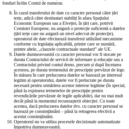
fonduri în/din Contul de numerar.
În cazul transferului de date cu caracter personal către țări
terțe, adică către destinatari stabiliți în afara Spațiului
Economic European sau a Elveției, în țări care, potrivit
Comisiei Europene, nu asigură o protecție suficientă a datelor
(țări terțe care nu asigură un nivel adecvat de protecție),
operatorul de date efectuează transferul utilizând mecanisme
conforme cu legislația aplicabilă, printre care se numără,
printre altele, „clauzele contractuale standard” ale UE.
Datele dumneavoastră cu caracter personal vor fi stocate pe
durata Contractului de servicii de informare și educație sau a
Contractului privind contul demo, precum și după încetarea
acestora, pe durata termenului de prescripție prevăzut de lege.
În măsura în care prelucrarea datelor se bazează pe interesul
legitim al operatorului, datele vor fi prelucrate pe durata
necesară pentru urmărirea acestor interese legitime (în special,
până la expirarea termenelor de prescripție pentru
revendicările prevăzute de legile aplicabile), dar nu mai mult
decât până la momentul recunoașterii obiecției. Cu toate
acestea, dacă prelucrarea datelor dvs. cu caracter personal se
bazează pe consimțământ – până la retragerea efectivă a
acestui consimțământ.
Operatorul nu va utiliza procesele decizionale automatizate
împotriva dumneavoastră.