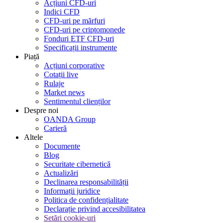
Acțiuni CFD-uri
Indici CFD
CFD-uri pe mărfuri
CFD-uri pe criptomonede
Fonduri ETF CFD-uri
Specificații instrumente
Piață
Acțiuni corporative
Cotații live
Rulaje
Market news
Sentimentul clienților
Despre noi
OANDA Group
Carieră
Altele
Documente
Blog
Securitate cibernetică
Actualizări
Declinarea responsabilității
Informații juridice
Politica de confidențialitate
Declarație privind accesibilitatea
Setări cookie-uri