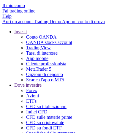
Il mio conto
Fai trading online
Help
Apri un account
Trading
Demo
Apri un conto di prova
Investi
Conto OANDA
OANDA stocks account
TradingView
Tassi di interesse
App mobile
Cliente professionista
MetaTrader 5
Opzioni di deposito
Scarica l'app o MT5
Dove investire
Forex
Azioni
ETFs
CFD su titoli azionari
Indici CFD
CFD sulle materie prime
CFD su criptovalute
CFD su fondi ETF