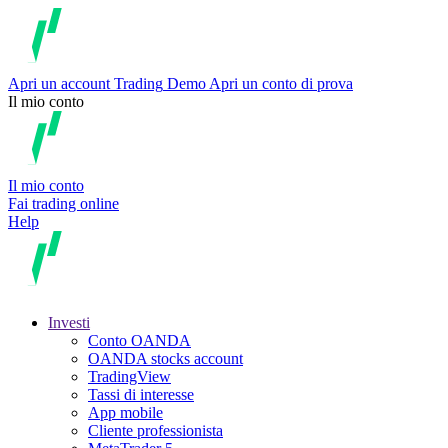
Apri un account
Trading
Demo
Apri un conto di prova
Il mio conto
Il mio conto
Fai trading online
Help
Investi
Conto OANDA
OANDA stocks account
TradingView
Tassi di interesse
App mobile
Cliente professionista