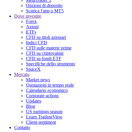
MetaTrader 5
Opzioni di deposito
Scarica l'app o MT5
Dove investire
Forex
Azioni
ETFs
CFD su titoli azionari
Indici CFD
CFD sulle materie prime
CFD su criptovalute
CFD su fondi ETF
Specifiche dello strumento
SpaceX
Mercato
Market news
Quotazioni in tempo reale
Calendario economico
Corporate actions
Updates
Blog
US earnings season
Learn TradingView
Client sentiment
Contatto