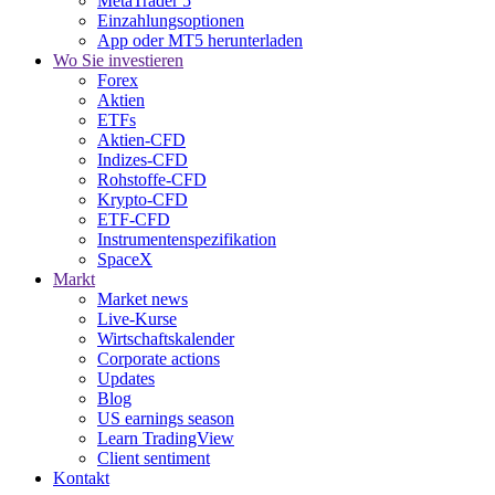
MetaTrader 5
Einzahlungsoptionen
App oder MT5 herunterladen
Wo Sie investieren
Forex
Aktien
ETFs
Aktien-CFD
Indizes-CFD
Rohstoffe-CFD
Krypto-CFD
ETF-CFD
Instrumentenspezifikation
SpaceX
Markt
Market news
Live-Kurse
Wirtschaftskalender
Corporate actions
Updates
Blog
US earnings season
Learn TradingView
Client sentiment
Kontakt