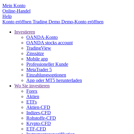
Mein Konto
Online-Handel
Help
Konto eröffnen
Trading
Demo
Demo-Konto eröffnen
Investieren
OANDA-Konto
OANDA stocks account
TradingView
Zinssätze
Mobile app
Professioneller Kunde
MetaTrader 5
Einzahlungsoptionen
App oder MT5 herunterladen
Wo Sie investieren
Forex
Aktien
ETFs
Aktien-CFD
Indizes-CFD
Rohstoffe-CFD
Krypto-CFD
ETF-CFD