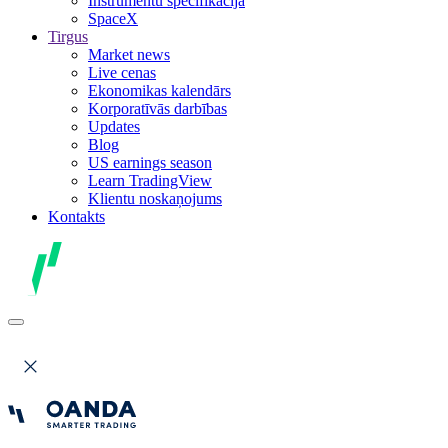
Instrumentu specifikācija
SpaceX
Tirgus
Market news
Live cenas
Ekonomikas kalendārs
Korporatīvās darbības
Updates
Blog
US earnings season
Learn TradingView
Klientu noskaņojums
Kontakts