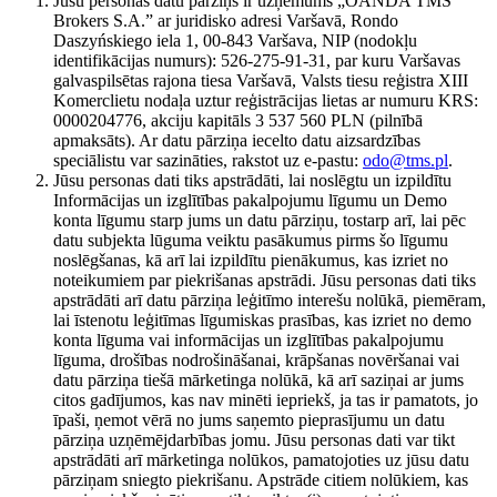
Jūsu personas datu pārziņš ir uzņēmums „OANDA TMS
Brokers S.A.” ar juridisko adresi Varšavā, Rondo
Daszyńskiego iela 1, 00-843 Varšava, NIP (nodokļu
identifikācijas numurs): 526-275-91-31, par kuru Varšavas
galvaspilsētas rajona tiesa Varšavā, Valsts tiesu reģistra XIII
Komerclietu nodaļa uztur reģistrācijas lietas ar numuru KRS:
0000204776, akciju kapitāls 3 537 560 PLN (pilnībā
apmaksāts). Ar datu pārziņa iecelto datu aizsardzības
speciālistu var sazināties, rakstot uz e-pastu:
odo@tms.pl
.
Jūsu personas dati tiks apstrādāti, lai noslēgtu un izpildītu
Informācijas un izglītības pakalpojumu līgumu un Demo
konta līgumu starp jums un datu pārziņu, tostarp arī, lai pēc
datu subjekta lūguma veiktu pasākumus pirms šo līgumu
noslēgšanas, kā arī lai izpildītu pienākumus, kas izriet no
noteikumiem par piekrišanas apstrādi. Jūsu personas dati tiks
apstrādāti arī datu pārziņa leģitīmo interešu nolūkā, piemēram,
lai īstenotu leģitīmas līgumiskas prasības, kas izriet no demo
konta līguma vai informācijas un izglītības pakalpojumu
līguma, drošības nodrošināšanai, krāpšanas novēršanai vai
datu pārziņa tiešā mārketinga nolūkā, kā arī saziņai ar jums
citos gadījumos, kas nav minēti iepriekš, ja tas ir pamatots, jo
īpaši, ņemot vērā no jums saņemto pieprasījumu un datu
pārziņa uzņēmējdarbības jomu. Jūsu personas dati var tikt
apstrādāti arī mārketinga nolūkos, pamatojoties uz jūsu datu
pārziņam sniegto piekrišanu. Apstrāde citiem nolūkiem, kas