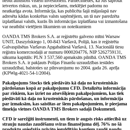
nebūt atbilstošs visiem investoriem. Pārliecinieties, ka Jūs saprotat
ietvertos riskus, un, ja nepieciešams, meklējiet padomu no
neatkarīga avota. Informācija, kas publicēta šajā mājaslapā nav
adresēta kādas konkrētas valsts saņēmējiem, un tā nav paredzēta
izplatīšanai valstīs, kurās šīs informācijas izplatīšana vai izmantošana
var neatbilst vietējiem likumiem un noteikumiem
OANDA TMS Brokers S.A. ar reģistrēto galveno mītni Warsaw
UNIT, Daszyńskiego 1, 00-843 Varšavā, Polijā, kas ir reģistrēta
Galvaspilsētas Varšavas Apgabaltiesā Varšavā, 13. Nacionālā tiesu
reģistra komercnodaļā ar numuru 0000204776, NIP 5262759131,
sākuma kapitāls: PLN 3 537,560 apmaksāts pilnībā. OANDA TMS
Brokers S.A. ir pakļauts Polijas Finanšu uzraudzības iestādes
uzraudzībai, balstoties uz pilnvarojumu no 2004. gada 26. aprīļa
(KPWig-4021-54-1/2004).
Pakalpojums Stocks tiek piedāvāts kā daļa no krusteniskās
pārdošanas kopā ar pakalpojumu CFD. Detalizēta informācija
par riskiem, kas izriet no atsevišķiem pakalpojumiem, kas tiek
piedāvāti kā daļa no krusteniskās pārdošanas, un informācija
par izmaksām, kas saistītas ar šiem pakalpojumiem, ir pieejama
tīmekļa vietnes OANDA TMS Brokers sadaļā Dokumenti.
CFD ir sarežģīti instrumenti, un tiem ir augsts risks attiecībā uz
strauju naudas zaudēšanu sviras finansējuma dēļ. 76% no šā
produktu sniedzēja privāto ieguldītāju kontiem zaudē naudu,