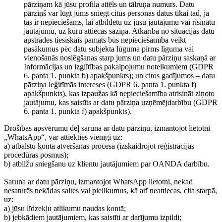
pārziņam kā jūsu profila attēls un tālruņa numurs. Datu
pārziņš var lūgt jums sniegt citus personas datus tikai tad, ja
tas ir nepieciešams, lai atbildētu uz jūsu jautājumu vai risinātu
jautājumu, uz kuru attiecas saziņa. Atkarībā no situācijas datu
apstrādes tiesiskais pamats būs nepieciešamība veikt
pasākumus pēc datu subjekta lūguma pirms līguma vai
vienošanās noslēgšanas starp jums un datu pārziņu saskaņā ar
Informācijas un izglītības pakalpojumu noteikumiem (GDPR
6. panta 1. punkta b) apakšpunkts); un citos gadījumos – datu
pārziņa leģitīmās intereses (GDPR 6. panta 1. punkta f)
apakšpunkts), kas izpaužas kā nepieciešamība atrisināt ziņoto
jautājumu, kas saistīts ar datu pārziņa uzņēmējdarbību (GDPR
6. panta 1. punkta f) apakšpunkts).
Drošības apsvērumu dēļ saruna ar datu pārziņu, izmantojot lietotni
„WhatsApp“, var attiekties vienīgi uz:
a) atbalstu konta atvēršanas procesā (izskaidrojot reģistrācijas
procedūras posmus);
b) atbilžu sniegšanu uz klientu jautājumiem par OANDA darbību.
Saruna ar datu pārziņu, izmantojot WhatsApp lietotni, nekad
nesaturēs nekādas saites vai pielikumus, kā arī neattiecas, cita starpā,
uz:
a) jūsu līdzekļu atlikumu naudas kontā;
b) jebkādiem jautājumiem, kas saistīti ar darījumu izpildi;