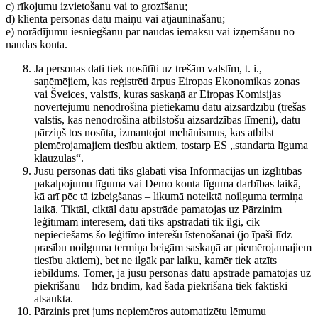
c) rīkojumu izvietošanu vai to grozīšanu;
d) klienta personas datu maiņu vai atjaunināšanu;
e) norādījumu iesniegšanu par naudas iemaksu vai izņemšanu no
naudas konta.
Ja personas dati tiek nosūtīti uz trešām valstīm, t. i.,
saņēmējiem, kas reģistrēti ārpus Eiropas Ekonomikas zonas
vai Šveices, valstīs, kuras saskaņā ar Eiropas Komisijas
novērtējumu nenodrošina pietiekamu datu aizsardzību (trešās
valstis, kas nenodrošina atbilstošu aizsardzības līmeni), datu
pārziņš tos nosūta, izmantojot mehānismus, kas atbilst
piemērojamajiem tiesību aktiem, tostarp ES „standarta līguma
klauzulas“.
Jūsu personas dati tiks glabāti visā Informācijas un izglītības
pakalpojumu līguma vai Demo konta līguma darbības laikā,
kā arī pēc tā izbeigšanas – likumā noteiktā noilguma termiņa
laikā. Tiktāl, ciktāl datu apstrāde pamatojas uz Pārzinim
leģitīmām interesēm, dati tiks apstrādāti tik ilgi, cik
nepieciešams šo leģitīmo interešu īstenošanai (jo īpaši līdz
prasību noilguma termiņa beigām saskaņā ar piemērojamajiem
tiesību aktiem), bet ne ilgāk par laiku, kamēr tiek atzīts
iebildums. Tomēr, ja jūsu personas datu apstrāde pamatojas uz
piekrišanu – līdz brīdim, kad šāda piekrišana tiek faktiski
atsaukta.
Pārzinis pret jums nepiemēros automatizētu lēmumu