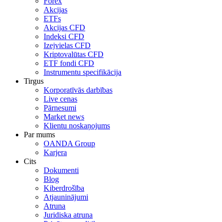
Forex
Akcijas
ETFs
Akcijas CFD
Indeksi CFD
Izejvielas CFD
Kriptovalūtas CFD
ETF fondi CFD
Instrumentu specifikācija
Tirgus
Korporatīvās darbības
Live cenas
Pārnesumi
Market news
Klientu noskaņojums
Par mums
OANDA Group
Karjera
Cits
Dokumenti
Blog
Kiberdrošība
Atjauninājumi
Atruna
Juridiska atruna