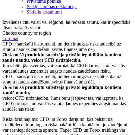
Privātuma politika
Piekļūstamības deklarācija
Sīkfailu iestatījumi
Izvēlieties citu valsti vai reģionu, lai redzētu saturu, kas ir specifisks
jūsu atrašanās vietai.
Choose country or region
Turpināt
CFD ir sarežģīti instrumenti, un tiem ir augsts risks attiecībā uz
strauju naudas zaudēšanu sviras finansējuma dēļ.
76% no šā produktu sniedzēja privāto ieguldītāju kontiem
zaudē naudu, veicot CFD tirdzniecību.
Jums būtu jāapsver tas, vai izprotat, kā CFD darbojas, un vai Jūs
varat atļauties uzņemties augsto naudas zaudēšanas risku.
CFD ir sarežģīti instrumenti, un tiem ir augsts risks attiecībā uz
strauju naudas zaudēšanu sviras finansējuma dēļ.
76% no šā produktu sniedzēja privāto ieguldītāju kontiem
zaudē naudu,
veicot CFD tirdzniecību. Jums būtu jāapsver tas, vai izprotat, kā
CFD darbojas, un vai Jūs varat atļauties uzņemties augsto naudas
zaudēšanas risku.
Risku brīdinājums: CFD un Forex darījumi, kas balstīti uz
kredītplecu, ir ar augstu riska pakāpi Jūsu kapitālam, jo zaudējumi
var sasniegt depozīta apmēru. Tāpēc CFD un Forex treidings var