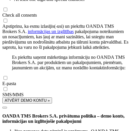
Check all consents
Apstiprinu, ka esmu izlasījis(-usi) un piekrītu OANDA TMS
Brokers S.A.
informācijas un izglītības
pakalpojuma noteikumiem
un nosacījumiem, kas ļauj ar mani sazināties, lai sniegtu man
piedāvājumu un nodrošinātu atbalstu pa tālruni konta pārvaldībai. Es
saprotu, ka varu no šī pakalpojuma jebkurā laikā atteikties.
Es piekrītu saņemt mārketinga informāciju no OANDA TMS
Brokers S.A. par produktiem un pakalpojumiem, piemēram,
jaunumiem un akcijām, uz manu norādīto kontaktinformāciju:
E-pasta
SMS/MMS
ATVĒRT DEMO KONTU »
OANDA TMS Brokers S.A. privātuma politika – demo konts,
informācijas un izglītojošie pakalpojumi