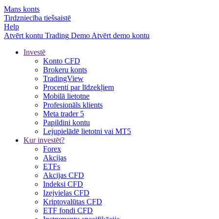
Mans konts
Tirdzniecība tiešsaistē
Help
Atvērt kontu
Trading
Demo
Atvērt demo kontu
Investē
Konto CFD
Brokeru konts
TradingView
Procenti par līdzekļiem
Mobilā lietotne
Profesionāls klients
Meta trader 5
Papildini kontu
Lejupielādē lietotni vai MT5
Kur investēt?
Forex
Akcijas
ETFs
Akcijas CFD
Indeksi CFD
Izejvielas CFD
Kriptovalūtas CFD
ETF fondi CFD