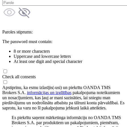
Paroles stiprums:
The password must contain:
8 or more characters
Uppercase and lowercase letters
At least one digit and special character
Check all consents
Apstiprinu, ka esmu izlasījis(-usi) un piekrītu OANDA TMS
Brokers S.A.
informācijas un izglītības
pakalpojuma noteikumiem
un nosacījumiem, kas ļauj ar mani sazināties, lai sniegtu man
piedāvājumu un nodrošinātu atbalstu pa tālruni konta pārvaldībai. Es
saprotu, ka varu no šī pakalpojuma jebkurā laikā atteikties.
Es piekrītu saņemt mārketinga informāciju no OANDA TMS
Brokers S.A. par produktiem un pakalpojumiem, piemēram,