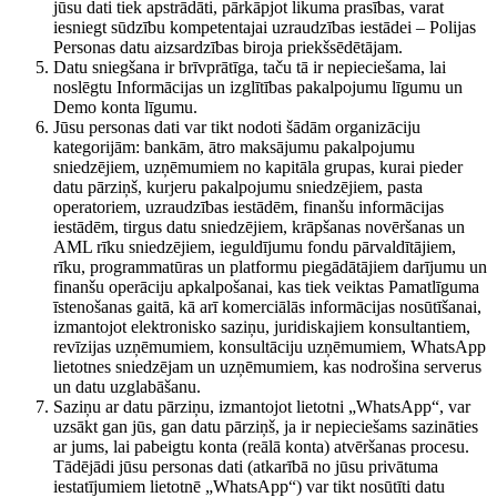
jūsu dati tiek apstrādāti, pārkāpjot likuma prasības, varat
iesniegt sūdzību kompetentajai uzraudzības iestādei – Polijas
Personas datu aizsardzības biroja priekšsēdētājam.
Datu sniegšana ir brīvprātīga, taču tā ir nepieciešama, lai
noslēgtu Informācijas un izglītības pakalpojumu līgumu un
Demo konta līgumu.
Jūsu personas dati var tikt nodoti šādām organizāciju
kategorijām: bankām, ātro maksājumu pakalpojumu
sniedzējiem, uzņēmumiem no kapitāla grupas, kurai pieder
datu pārziņš, kurjeru pakalpojumu sniedzējiem, pasta
operatoriem, uzraudzības iestādēm, finanšu informācijas
iestādēm, tirgus datu sniedzējiem, krāpšanas novēršanas un
AML rīku sniedzējiem, ieguldījumu fondu pārvaldītājiem,
rīku, programmatūras un platformu piegādātājiem darījumu un
finanšu operāciju apkalpošanai, kas tiek veiktas Pamatlīguma
īstenošanas gaitā, kā arī komerciālās informācijas nosūtīšanai,
izmantojot elektronisko saziņu, juridiskajiem konsultantiem,
revīzijas uzņēmumiem, konsultāciju uzņēmumiem, WhatsApp
lietotnes sniedzējam un uzņēmumiem, kas nodrošina serverus
un datu uzglabāšanu.
Saziņu ar datu pārziņu, izmantojot lietotni „WhatsApp“, var
uzsākt gan jūs, gan datu pārziņš, ja ir nepieciešams sazināties
ar jums, lai pabeigtu konta (reālā konta) atvēršanas procesu.
Tādējādi jūsu personas dati (atkarībā no jūsu privātuma
iestatījumiem lietotnē „WhatsApp“) var tikt nosūtīti datu