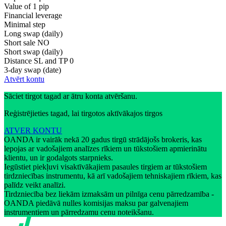
Value of 1 pip
Financial leverage
Minimal step
Long swap (daily)
Short sale
NO
Short swap (daily)
Distance SL and TP
0
3-day swap (date)
Atvērt kontu
Sāciet tirgot tagad ar ātru konta atvēršanu.
Reģistrējieties tagad, lai tirgotos aktīvākajos tirgos
ATVER KONTU
OANDA ir vairāk nekā 20 gadus tirgū strādājošs brokeris, kas
lepojas ar vadošajiem analīzes rīkiem un tūkstošiem apmierinātu
klientu, un ir godalgots starpnieks.
Iegūstiet piekļuvi visaktīvākajiem pasaules tirgiem ar tūkstošiem
tirdzniecības instrumentu, kā arī vadošajiem tehniskajiem rīkiem, kas
palīdz veikt analīzi.
Tirdzniecība bez liekām izmaksām un pilnīga cenu pārredzamība -
OANDA piedāvā nulles komisijas maksu par galvenajiem
instrumentiem un pārredzamu cenu noteikšanu.