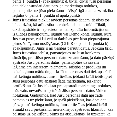
panta 1. punkta f) apakšpunkts; d. tiktāl, ciktāl jūsu personas
dati tiek apstrādāti datu pārziņa mārketinga nolūkos,
pamatojoties uz jūsu piekrišanu – Vispārīgās datu aizsardzības
regulas 6. panta 1. punkta a) apakšpunkts.
Jums ir tiesības piekļūt saviem personas datiem, tiesības tos
labot, dzēst, kā arī tiesības ierobežot datu apstrādi. Tiktāl,
ciktāl apstrāde ir nepieciešama, lai izpildītu Informācijas un
izglītības pakalpojumu līgumu vai Demo konta līgumu, kurā
Jūs esat puse, vai lai veiktu darbības pēc Jūsu pieprasījuma
pirms šo līgumu noslēgšanas (GDPR 6. panta 1. punkta b)
apakšpunkts), Jums ir arī tiesības pārsūtīt datus. Jebkurā brīdī
Jums ir tiesības iebilst, pamatojoties uz Jūsu konkrēto
situāciju, pret Jūsu personas datu izmantošanu, ja datu pārziņš
apstrādā Jūsu personas datus, pamatojoties uz savām
leģitīmajām interesēm, piemēram, saistībā ar produktu un
pakalpojumu mārketingu. Ja Jūsu personas dati tiek apstrādāti
mārketinga nolūkos, Jums ir tiesības jebkurā brīdī iebilst pret
Jūsu personas datu apstrādi šādā mārketingā, ieskaitot
profilēšanu. Ja Jūs iebilstat pret apstrādi mārketinga nolūkos,
mēs vairs nevarēsim apstrādāt Jūsu personas datus šādiem
nolūkiem. Gadījumos, kad Jūsu personas datu apstrāde
pamatojas uz piekrišanu, jo īpaši piekrišanu, kas dota datu
pārziņa mārketinga nolūkos, Jums ir tiesības jebkurā brīdī
atsaukt savu piekrišanu, neietekmējot apstrādes likumību, kas
balstījās uz piekrišanu pirms tās atsaukšanas. Ja uzskatāt, ka