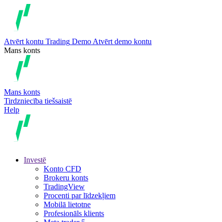
Atvērt kontu
Trading
Demo
Atvērt demo kontu
Mans konts
Mans konts
Tirdzniecība tiešsaistē
Help
Investē
Konto CFD
Brokeru konts
TradingView
Procenti par līdzekļiem
Mobilā lietotne
Profesionāls klients