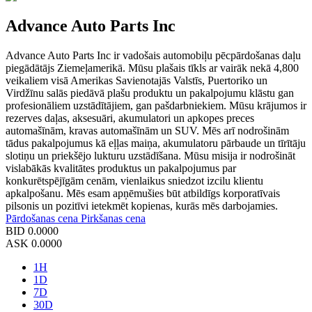
Advance Auto Parts Inc
Advance Auto Parts Inc ir vadošais automobiļu pēcpārdošanas daļu
piegādātājs Ziemeļamerikā. Mūsu plašais tīkls ar vairāk nekā 4,800
veikaliem visā Amerikas Savienotajās Valstīs, Puertoriko un
Virdžīnu salās piedāvā plašu produktu un pakalpojumu klāstu gan
profesionāliem uzstādītājiem, gan pašdarbniekiem. Mūsu krājumos ir
rezerves daļas, aksesuāri, akumulatori un apkopes preces
automašīnām, kravas automašīnām un SUV. Mēs arī nodrošinām
tādus pakalpojumus kā eļļas maiņa, akumulatoru pārbaude un tīrītāju
slotiņu un priekšējo lukturu uzstādīšana. Mūsu misija ir nodrošināt
vislabākās kvalitātes produktus un pakalpojumus par
konkurētspējīgām cenām, vienlaikus sniedzot izcilu klientu
apkalpošanu. Mēs esam apņēmušies būt atbildīgs korporatīvais
pilsonis un pozitīvi ietekmēt kopienas, kurās mēs darbojamies.
Pārdošanas cena
Pirkšanas cena
BID
0.0000
ASK
0.0000
1H
1D
7D
30D