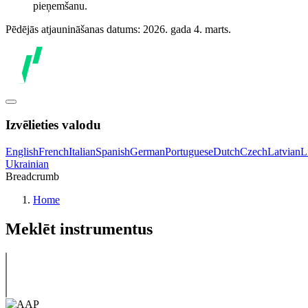
pieņemšanu.
Pēdējās atjaunināšanas datums: 2026. gada 4. marts.
Izvēlieties valodu
English
French
Italian
Spanish
German
Portuguese
Dutch
Czech
Latvian
L
Ukrainian
Breadcrumb
Home
Meklēt instrumentus