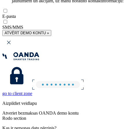
jaunumiem un akcijām, uz manu norādīto kontaktinformāciju:
E-pasta
SMS/MMS
ATVĒRT DEMO KONTU »
go to client zone
Aizpildiet veidlapu
Atveriet bezmaksas OANDA demo kontu
Rodo section
Kas ir personas datu pārzinis?