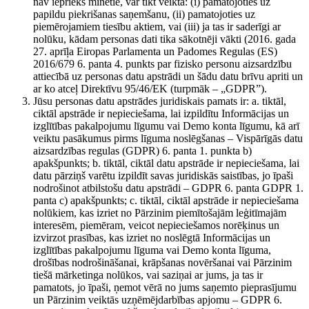
nav iepriekš minētie, var tikt veikta: (i) pamatojoties uz
papildu piekrišanas saņemšanu, (ii) pamatojoties uz
piemērojamiem tiesību aktiem, vai (iii) ja tas ir saderīgi ar
nolūku, kādam personas dati tika sākotnēji vākti (2016. gada
27. aprīļa Eiropas Parlamenta un Padomes Regulas (ES)
2016/679 6. panta 4. punkts par fizisko personu aizsardzību
attiecībā uz personas datu apstrādi un šādu datu brīvu apriti un
ar ko atceļ Direktīvu 95/46/EK (turpmāk – „GDPR”).
Jūsu personas datu apstrādes juridiskais pamats ir: a. tiktāl,
ciktāl apstrāde ir nepieciešama, lai izpildītu Informācijas un
izglītības pakalpojumu līgumu vai Demo konta līgumu, kā arī
veiktu pasākumus pirms līguma noslēgšanas – Vispārīgās datu
aizsardzības regulas (GDPR) 6. panta 1. punkta b)
apakšpunkts; b. tiktāl, ciktāl datu apstrāde ir nepieciešama, lai
datu pārziņš varētu izpildīt savas juridiskās saistības, jo īpaši
nodrošinot atbilstošu datu apstrādi – GDPR 6. panta GDPR 1.
panta c) apakšpunkts; c. tiktāl, ciktāl apstrāde ir nepieciešama
nolūkiem, kas izriet no Pārzinim piemītošajām leģitīmajām
interesēm, piemēram, veicot nepieciešamos norēķinus un
izvirzot prasības, kas izriet no noslēgtā Informācijas un
izglītības pakalpojumu līguma vai Demo konta līguma,
drošības nodrošināšanai, krāpšanas novēršanai vai Pārzinim
tiešā mārketinga nolūkos, vai saziņai ar jums, ja tas ir
pamatots, jo īpaši, ņemot vērā no jums saņemto pieprasījumu
un Pārzinim veiktās uzņēmējdarbības apjomu – GDPR 6.