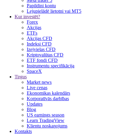
Meta trader 5
Papildini kontu
Lejupielādē lietotni vai MT5
Kur investēt?
Forex
Akcijas
ETFs
Akcijas CFD
Indeksi CFD
Izejvielas CFD
Kriptovalūtas CFD
ETF fondi CFD
Instrumentu specifikācija
SpaceX
Tirgus
Market news
Live cenas
Ekonomikas kalendārs
Korporatīvās darbības
Updates
Blog
US earnings season
Learn TradingView
Klientu noskaņojums
Kontakts