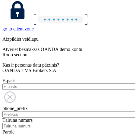
go to client zone
Aizpildiet veidlapu
Atveriet bezmaksas OANDA demo kontu
Rodo section
Kas ir personas datu pārzinis?
OANDA TMS Brokers S.A.
E-pasts
phone_prefix
Tālruņa numurs
Parole