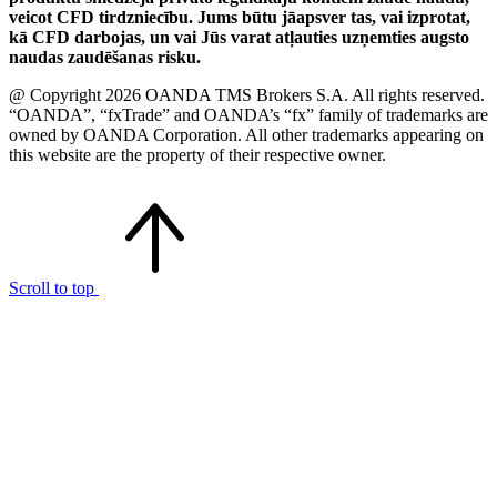
veicot CFD tirdzniecību. Jums būtu jāapsver tas, vai izprotat,
kā CFD darbojas, un vai Jūs varat atļauties uzņemties augsto
naudas zaudēšanas risku.
@ Copyright 2026 OANDA TMS Brokers S.A. All rights reserved.
“OANDA”, “fxTrade” and OANDA’s “fx” family of trademarks are
owned by OANDA Corporation. All other trademarks appearing on
this website are the property of their respective owner.
Scroll to top