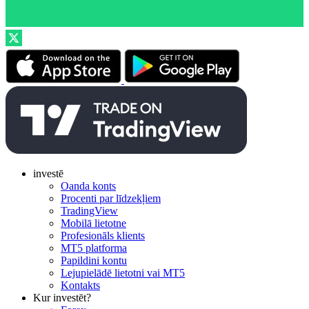
investē
Oanda konts
Procenti par līdzekļiem
TradingView
Mobilā lietotne
Profesionāls klients
MT5 platforma
Papildini kontu
Lejupielādē lietotni vai MT5
Kontakts
Kur investēt?