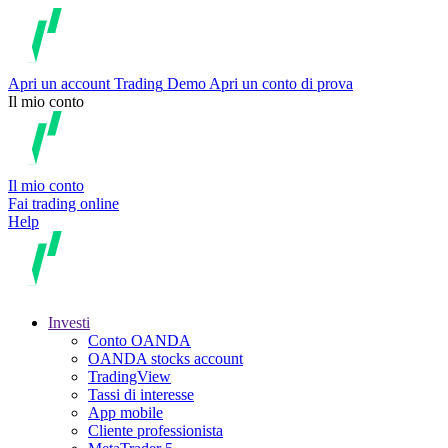
Apri un account
Trading
Demo
Apri un conto di prova
Il mio conto
Il mio conto
Fai trading online
Help
Investi
Conto OANDA
OANDA stocks account
TradingView
Tassi di interesse
App mobile
Cliente professionista