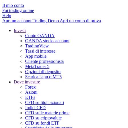
Il mio conto
Fai trading online
Help
Apri un account
Trading
Demo
Apri un conto di prova
Investi
Conto OANDA
OANDA stocks account
TradingView
Tassi di interesse
App mobile
Cliente professionista
MetaTrader 5
Opzioni di deposito
Scarica l'app o MT5
Dove investire
Forex
Azioni
ETFs
CFD su titoli azionari
Indici CFD
CFD sulle materie prime
CFD su criptovalute
CFD su fondi ETF