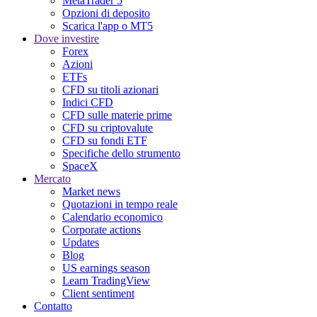
MetaTrader 5
Opzioni di deposito
Scarica l'app o MT5
Dove investire
Forex
Azioni
ETFs
CFD su titoli azionari
Indici CFD
CFD sulle materie prime
CFD su criptovalute
CFD su fondi ETF
Specifiche dello strumento
SpaceX
Mercato
Market news
Quotazioni in tempo reale
Calendario economico
Corporate actions
Updates
Blog
US earnings season
Learn TradingView
Client sentiment
Contatto