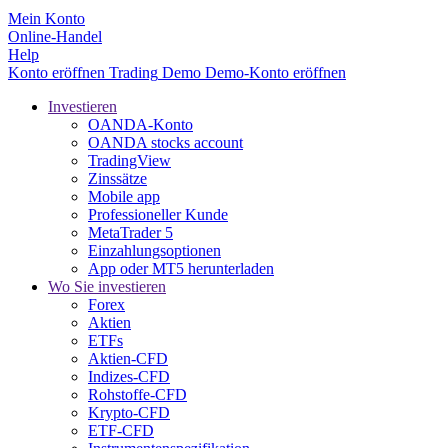
Mein Konto
Online-Handel
Help
Konto eröffnen
Trading
Demo
Demo-Konto eröffnen
Investieren
OANDA-Konto
OANDA stocks account
TradingView
Zinssätze
Mobile app
Professioneller Kunde
MetaTrader 5
Einzahlungsoptionen
App oder MT5 herunterladen
Wo Sie investieren
Forex
Aktien
ETFs
Aktien-CFD
Indizes-CFD
Rohstoffe-CFD
Krypto-CFD
ETF-CFD