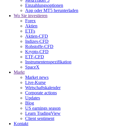
MetaTrader 5
Einzahlungsoptionen
App oder MT5 herunterladen
Wo Sie investieren
Forex
Aktien
ETFs
Aktien-CFD
Indizes-CFD
Rohstoffe-CFD
Krypto-CFD
ETF-CFD
Instrumentenspezifikation
SpaceX
Markt
Market news
Live-Kurse
Wirtschaftskalender
Corporate actions
Updates
Blog
US earnings season
Learn TradingView
Client sentiment
Kontakt