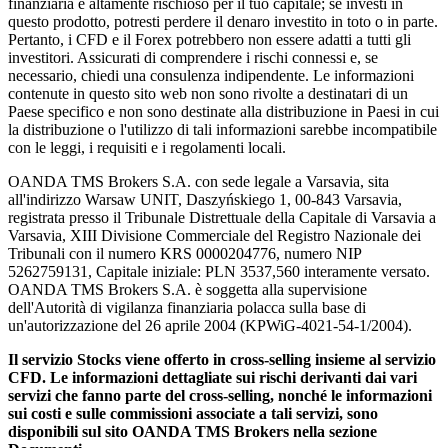
finanziaria è altamente rischioso per il tuo capitale; se investi in
questo prodotto, potresti perdere il denaro investito in toto o in parte.
Pertanto, i CFD e il Forex potrebbero non essere adatti a tutti gli
investitori. Assicurati di comprendere i rischi connessi e, se
necessario, chiedi una consulenza indipendente. Le informazioni
contenute in questo sito web non sono rivolte a destinatari di un
Paese specifico e non sono destinate alla distribuzione in Paesi in cui
la distribuzione o l'utilizzo di tali informazioni sarebbe incompatibile
con le leggi, i requisiti e i regolamenti locali.
OANDA TMS Brokers S.A. con sede legale a Varsavia, sita
all'indirizzo Warsaw UNIT, Daszyńskiego 1, 00-843 Varsavia,
registrata presso il Tribunale Distrettuale della Capitale di Varsavia a
Varsavia, XIII Divisione Commerciale del Registro Nazionale dei
Tribunali con il numero KRS 0000204776, numero NIP
5262759131, Capitale iniziale: PLN 3537,560 interamente versato.
OANDA TMS Brokers S.A. è soggetta alla supervisione
dell'Autorità di vigilanza finanziaria polacca sulla base di
un'autorizzazione del 26 aprile 2004 (KPWiG-4021-54-1/2004).
Il servizio Stocks viene offerto in cross-selling insieme al servizio
CFD. Le informazioni dettagliate sui rischi derivanti dai vari
servizi che fanno parte del cross-selling, nonché le informazioni
sui costi e sulle commissioni associate a tali servizi, sono
disponibili sul sito OANDA TMS Brokers nella sezione