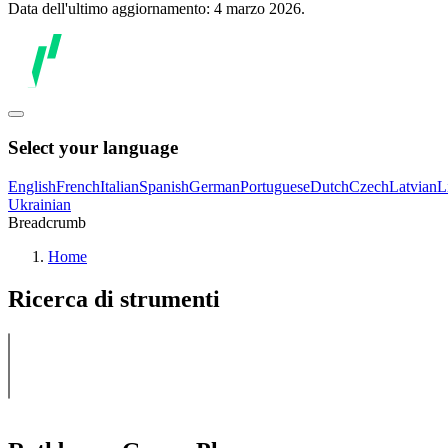
Data dell'ultimo aggiornamento: 4 marzo 2026.
Select your language
English
French
Italian
Spanish
German
Portuguese
Dutch
Czech
Latvian
L
Ukrainian
Breadcrumb
Home
Ricerca di strumenti