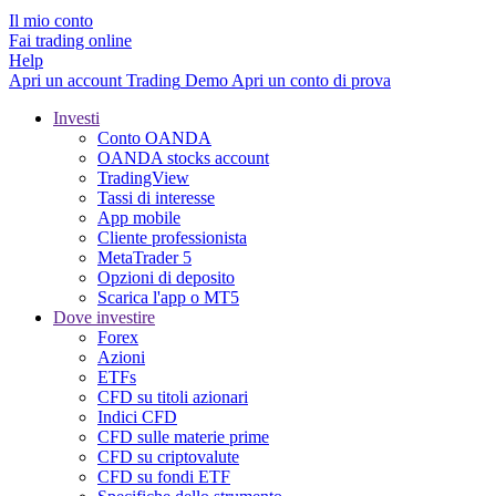
Il mio conto
Fai trading online
Help
Apri un account
Trading
Demo
Apri un conto di prova
Investi
Conto OANDA
OANDA stocks account
TradingView
Tassi di interesse
App mobile
Cliente professionista
MetaTrader 5
Opzioni di deposito
Scarica l'app o MT5
Dove investire
Forex
Azioni
ETFs
CFD su titoli azionari
Indici CFD
CFD sulle materie prime
CFD su criptovalute
CFD su fondi ETF