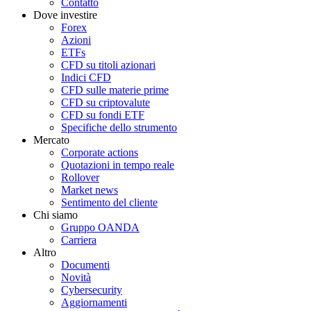
Contatto
Dove investire
Forex
Azioni
ETFs
CFD su titoli azionari
Indici CFD
CFD sulle materie prime
CFD su criptovalute
CFD su fondi ETF
Specifiche dello strumento
Mercato
Corporate actions
Quotazioni in tempo reale
Rollover
Market news
Sentimento del cliente
Chi siamo
Gruppo OANDA
Carriera
Altro
Documenti
Novità
Cybersecurity
Aggiornamenti