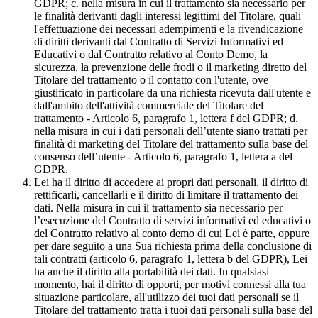
GDPR; c. nella misura in cui il trattamento sia necessario per
le finalità derivanti dagli interessi legittimi del Titolare, quali
l'effettuazione dei necessari adempimenti e la rivendicazione
di diritti derivanti dal Contratto di Servizi Informativi ed
Educativi o dal Contratto relativo al Conto Demo, la
sicurezza, la prevenzione delle frodi o il marketing diretto del
Titolare del trattamento o il contatto con l'utente, ove
giustificato in particolare da una richiesta ricevuta dall'utente e
dall'ambito dell'attività commerciale del Titolare del
trattamento - Articolo 6, paragrafo 1, lettera f del GDPR; d.
nella misura in cui i dati personali dell’utente siano trattati per
finalità di marketing del Titolare del trattamento sulla base del
consenso dell’utente - Articolo 6, paragrafo 1, lettera a del
GDPR.
Lei ha il diritto di accedere ai propri dati personali, il diritto di
rettificarli, cancellarli e il diritto di limitare il trattamento dei
dati. Nella misura in cui il trattamento sia necessario per
l’esecuzione del Contratto di servizi informativi ed educativi o
del Contratto relativo al conto demo di cui Lei è parte, oppure
per dare seguito a una Sua richiesta prima della conclusione di
tali contratti (articolo 6, paragrafo 1, lettera b del GDPR), Lei
ha anche il diritto alla portabilità dei dati. In qualsiasi
momento, hai il diritto di opporti, per motivi connessi alla tua
situazione particolare, all'utilizzo dei tuoi dati personali se il
Titolare del trattamento tratta i tuoi dati personali sulla base del