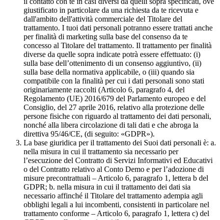
il contatto con te in casi diversi da quelli sopra specificati, ove
giustificato in particolare da una richiesta da te ricevuta e
dall'ambito dell'attività commerciale del Titolare del
trattamento. I tuoi dati personali potranno essere trattati anche
per finalità di marketing sulla base del consenso da te
concesso al Titolare del trattamento. Il trattamento per finalità
diverse da quelle sopra indicate potrà essere effettuato: (i)
sulla base dell’ottenimento di un consenso aggiuntivo, (ii)
sulla base della normativa applicabile, o (iii) quando sia
compatibile con la finalità per cui i dati personali sono stati
originariamente raccolti (Articolo 6, paragrafo 4, del
Regolamento (UE) 2016/679 del Parlamento europeo e del
Consiglio, del 27 aprile 2016, relativo alla protezione delle
persone fisiche con riguardo al trattamento dei dati personali,
nonché alla libera circolazione di tali dati e che abroga la
direttiva 95/46/CE, (di seguito: «GDPR»).
La base giuridica per il trattamento dei Suoi dati personali è: a.
nella misura in cui il trattamento sia necessario per
l’esecuzione del Contratto di Servizi Informativi ed Educativi
o del Contratto relativo al Conto Demo e per l’adozione di
misure precontrattuali – Articolo 6, paragrafo 1, lettera b del
GDPR; b. nella misura in cui il trattamento dei dati sia
necessario affinché il Titolare del trattamento adempia agli
obblighi legali a lui incombenti, consistenti in particolare nel
trattamento conforme – Articolo 6, paragrafo 1, lettera c) del