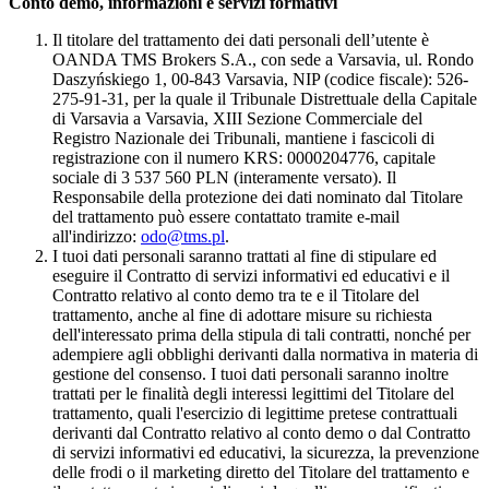
Conto demo, informazioni e servizi formativi
Il titolare del trattamento dei dati personali dell’utente è
OANDA TMS Brokers S.A., con sede a Varsavia, ul. Rondo
Daszyńskiego 1, 00-843 Varsavia, NIP (codice fiscale): 526-
275-91-31, per la quale il Tribunale Distrettuale della Capitale
di Varsavia a Varsavia, XIII Sezione Commerciale del
Registro Nazionale dei Tribunali, mantiene i fascicoli di
registrazione con il numero KRS: 0000204776, capitale
sociale di 3 537 560 PLN (interamente versato). Il
Responsabile della protezione dei dati nominato dal Titolare
del trattamento può essere contattato tramite e-mail
all'indirizzo:
odo@tms.pl
.
I tuoi dati personali saranno trattati al fine di stipulare ed
eseguire il Contratto di servizi informativi ed educativi e il
Contratto relativo al conto demo tra te e il Titolare del
trattamento, anche al fine di adottare misure su richiesta
dell'interessato prima della stipula di tali contratti, nonché per
adempiere agli obblighi derivanti dalla normativa in materia di
gestione del consenso. I tuoi dati personali saranno inoltre
trattati per le finalità degli interessi legittimi del Titolare del
trattamento, quali l'esercizio di legittime pretese contrattuali
derivanti dal Contratto relativo al conto demo o dal Contratto
di servizi informativi ed educativi, la sicurezza, la prevenzione
delle frodi o il marketing diretto del Titolare del trattamento e