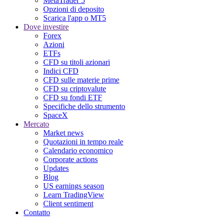
MetaTrader 5
Opzioni di deposito
Scarica l'app o MT5
Dove investire
Forex
Azioni
ETFs
CFD su titoli azionari
Indici CFD
CFD sulle materie prime
CFD su criptovalute
CFD su fondi ETF
Specifiche dello strumento
SpaceX
Mercato
Market news
Quotazioni in tempo reale
Calendario economico
Corporate actions
Updates
Blog
US earnings season
Learn TradingView
Client sentiment
Contatto