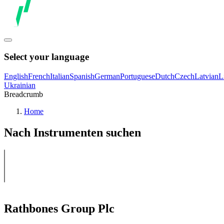
Select your language
English
French
Italian
Spanish
German
Portuguese
Dutch
Czech
Latvian
L
Ukrainian
Breadcrumb
Home
Nach Instrumenten suchen
Rathbones Group Plc