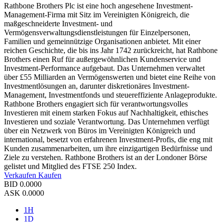
Rathbone Brothers Plc ist eine hoch angesehene Investment-
Management-Firma mit Sitz im Vereinigten Königreich, die
maßgeschneiderte Investment- und
Vermögensverwaltungsdienstleistungen für Einzelpersonen,
Familien und gemeinnützige Organisationen anbietet. Mit einer
reichen Geschichte, die bis ins Jahr 1742 zurückreicht, hat Rathbone
Brothers einen Ruf für außergewöhnlichen Kundenservice und
Investment-Performance aufgebaut. Das Unternehmen verwaltet
über £55 Milliarden an Vermögenswerten und bietet eine Reihe von
Investmentlösungen an, darunter diskretionäres Investment-
Management, Investmentfonds und steuereffiziente Anlageprodukte.
Rathbone Brothers engagiert sich für verantwortungsvolles
Investieren mit einem starken Fokus auf Nachhaltigkeit, ethisches
Investieren und soziale Verantwortung. Das Unternehmen verfügt
über ein Netzwerk von Büros im Vereinigten Königreich und
international, besetzt von erfahrenen Investment-Profis, die eng mit
Kunden zusammenarbeiten, um ihre einzigartigen Bedürfnisse und
Ziele zu verstehen. Rathbone Brothers ist an der Londoner Börse
gelistet und Mitglied des FTSE 250 Index.
Verkaufen
Kaufen
BID
0.0000
ASK
0.0000
1H
1D