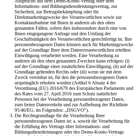
Ansprüche aus dem Demo-Konto-Vertrag oder dem
Informations- und Bildungsdienstleistungsvertrag, zur
Sicherheit, zur Betrugsbekämpfung oder für
Direktmarketingzwecke des Verantwortlichen sowie zur
Kontaktaufnahme mit Ihnen in anderen als den oben
genannten Fällen, sofern dies insbesondere durch eine von
Ihnen eingegangene Anfrage und den Umfang der
Geschäftstätigkeit des Verantwortlichen gerechtfertigt ist. Ihre
personenbezogenen Daten können auch für Marketingzwecke
auf der Grundlage Ihrer dem Datenverantwortlichen erteilten
Einwilligung verarbeitet werden. Eine Verarbeitung zu
anderen als den oben genannten Zwecken kann erfolgen: (i)
auf der Grundlage einer zusätzlichen Einwilligung, (ii) auf der
Grundlage geltenden Rechts oder (iii) wenn sie mit dem
Zweck vereinbar ist, für den die personenbezogenen Daten
ursprünglich erhoben wurden (Artikel 6 Absatz 4 der
Verordnung (EU) 2016/679 des Europäischen Parlaments und
des Rates vom 27. April 2016 zum Schutz natürlicher
Personen bei der Verarbeitung personenbezogener Daten,
zum freien Datenverkehr und zur Aufhebung der Richtlinie
95/46/EG, im Folgenden: „DSGVO“).
Die Rechtsgrundlage für die Verarbeitung Ihrer
personenbezogenen Daten ist: a. soweit die Verarbeitung für
die Erfüllung des Vertrags über Informations- und
Bildungsdienstleistungen oder des Demo-Konto-Vertrags