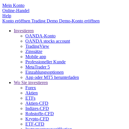
Mein Konto
Online-Handel
Help
Konto eröffnen
Trading
Demo
Demo-Konto eröffnen
Investieren
OANDA-Konto
OANDA stocks account
TradingView
Zinssätze
Mobile app
Professioneller Kunde
MetaTrader 5
Einzahlungsoptionen
App oder MT5 herunterladen
Wo Sie investieren
Forex
Aktien
ETFs
Aktien-CFD
Indizes-CFD
Rohstoffe-CFD
Krypto-CFD
ETF-CFD