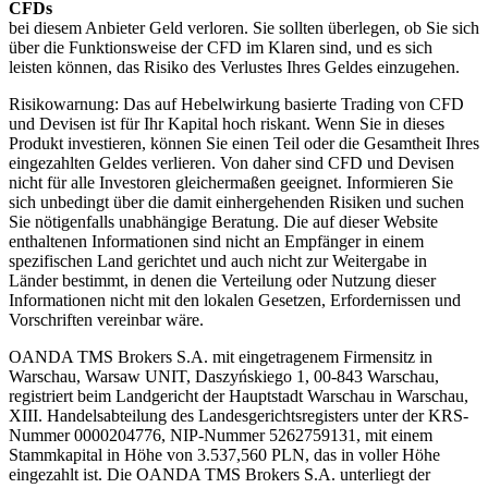
CFDs
bei diesem Anbieter Geld verloren. Sie sollten überlegen, ob Sie sich
über die Funktionsweise der CFD im Klaren sind, und es sich
leisten können, das Risiko des Verlustes Ihres Geldes einzugehen.
Risikowarnung: Das auf Hebelwirkung basierte Trading von CFD
und Devisen ist für Ihr Kapital hoch riskant. Wenn Sie in dieses
Produkt investieren, können Sie einen Teil oder die Gesamtheit Ihres
eingezahlten Geldes verlieren. Von daher sind CFD und Devisen
nicht für alle Investoren gleichermaßen geeignet. Informieren Sie
sich unbedingt über die damit einhergehenden Risiken und suchen
Sie nötigenfalls unabhängige Beratung. Die auf dieser Website
enthaltenen Informationen sind nicht an Empfänger in einem
spezifischen Land gerichtet und auch nicht zur Weitergabe in
Länder bestimmt, in denen die Verteilung oder Nutzung dieser
Informationen nicht mit den lokalen Gesetzen, Erfordernissen und
Vorschriften vereinbar wäre.
OANDA TMS Brokers S.A. mit eingetragenem Firmensitz in
Warschau, Warsaw UNIT, Daszyńskiego 1, 00-843 Warschau,
registriert beim Landgericht der Hauptstadt Warschau in Warschau,
XIII. Handelsabteilung des Landesgerichtsregisters unter der KRS-
Nummer 0000204776, NIP-Nummer 5262759131, mit einem
Stammkapital in Höhe von 3.537,560 PLN, das in voller Höhe
eingezahlt ist. Die OANDA TMS Brokers S.A. unterliegt der