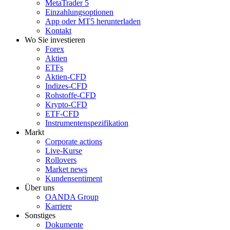
MetaTrader 5
Einzahlungsoptionen
App oder MT5 herunterladen
Kontakt
Wo Sie investieren
Forex
Aktien
ETFs
Aktien-CFD
Indizes-CFD
Rohstoffe-CFD
Krypto-CFD
ETF-CFD
Instrumentenspezifikation
Markt
Corporate actions
Live-Kurse
Rollovers
Market news
Kundensentiment
Über uns
OANDA Group
Karriere
Sonstiges
Dokumente