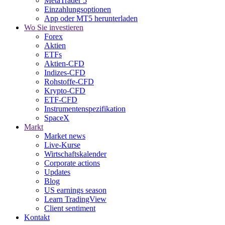
MetaTrader 5
Einzahlungsoptionen
App oder MT5 herunterladen
Wo Sie investieren
Forex
Aktien
ETFs
Aktien-CFD
Indizes-CFD
Rohstoffe-CFD
Krypto-CFD
ETF-CFD
Instrumentenspezifikation
SpaceX
Markt
Market news
Live-Kurse
Wirtschaftskalender
Corporate actions
Updates
Blog
US earnings season
Learn TradingView
Client sentiment
Kontakt