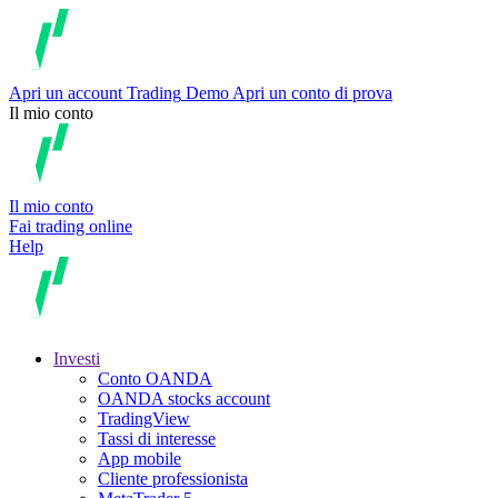
Apri un account
Trading
Demo
Apri un conto di prova
Il mio conto
Il mio conto
Fai trading online
Help
Investi
Conto OANDA
OANDA stocks account
TradingView
Tassi di interesse
App mobile
Cliente professionista