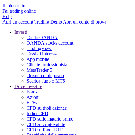
Il mio conto
Fai trading online
Help
Apri un account
Trading
Demo
Apri un conto di prova
Investi
Conto OANDA
OANDA stocks account
TradingView
Tassi di interesse
App mobile
Cliente professionista
MetaTrader 5
Opzioni di deposito
Scarica l'app o MT5
Dove investire
Forex
Azioni
ETFs
CFD su titoli azionari
Indici CFD
CFD sulle materie prime
CFD su criptovalute
CFD su fondi ETF