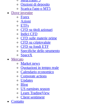
MetaTrader 5
Opzioni di deposito
Scarica l'app o MT5
Dove investire
Forex
Azioni
ETFs
CFD su titoli azionari
Indici CFD
CFD sulle materie prime
CFD su criptovalute
CFD su fondi ETF
Specifiche dello strumento
SpaceX
Mercato
Market news
Quotazioni in tempo reale
Calendario economico
Corporate actions
Updates
Blog
US earnings season
Learn TradingView
Client sentiment
Contatto