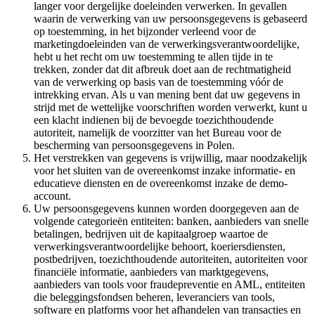
langer voor dergelijke doeleinden verwerken. In gevallen
waarin de verwerking van uw persoonsgegevens is gebaseerd
op toestemming, in het bijzonder verleend voor de
marketingdoeleinden van de verwerkingsverantwoordelijke,
hebt u het recht om uw toestemming te allen tijde in te
trekken, zonder dat dit afbreuk doet aan de rechtmatigheid
van de verwerking op basis van de toestemming vóór de
intrekking ervan. Als u van mening bent dat uw gegevens in
strijd met de wettelijke voorschriften worden verwerkt, kunt u
een klacht indienen bij de bevoegde toezichthoudende
autoriteit, namelijk de voorzitter van het Bureau voor de
bescherming van persoonsgegevens in Polen.
Het verstrekken van gegevens is vrijwillig, maar noodzakelijk
voor het sluiten van de overeenkomst inzake informatie- en
educatieve diensten en de overeenkomst inzake de demo-
account.
Uw persoonsgegevens kunnen worden doorgegeven aan de
volgende categorieën entiteiten: banken, aanbieders van snelle
betalingen, bedrijven uit de kapitaalgroep waartoe de
verwerkingsverantwoordelijke behoort, koeriersdiensten,
postbedrijven, toezichthoudende autoriteiten, autoriteiten voor
financiële informatie, aanbieders van marktgegevens,
aanbieders van tools voor fraudepreventie en AML, entiteiten
die beleggingsfondsen beheren, leveranciers van tools,
software en platforms voor het afhandelen van transacties en