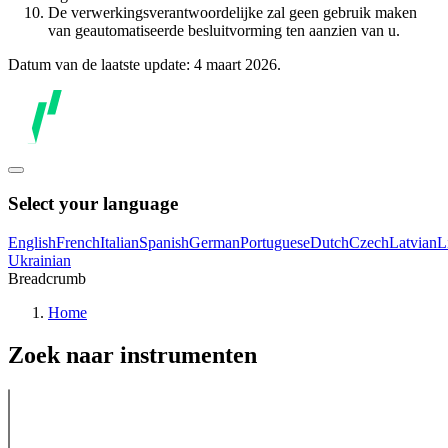
De verwerkingsverantwoordelijke zal geen gebruik maken
van geautomatiseerde besluitvorming ten aanzien van u.
Datum van de laatste update: 4 maart 2026.
Select your language
English
French
Italian
Spanish
German
Portuguese
Dutch
Czech
Latvian
L
Ukrainian
Breadcrumb
Home
Zoek naar instrumenten