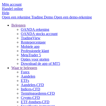
Mijn account
Handel online
Help
Open een rekening
Trading
Demo
Open een demo-rekening
Beleggen
OANDA-rekening
OANDA stocks account
TradingView
Rentepercentage
Mobiele app
Professionele klant
MetaTrader 5
Opties voor storten
Download de app of MT5
Waar te beleggen
Forex
Aandelen
ETFs
Aandelen-CFD
Indices-CFD
Termijngoederen-CFD
Crypto-CFD
ETF-fondsen-CFD