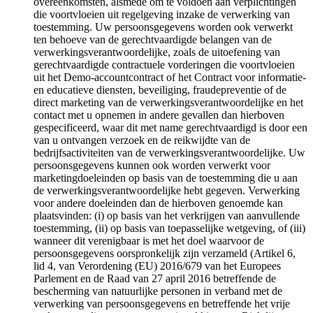
overeenkomsten, alsmede om te voldoen aan verplichtingen
die voortvloeien uit regelgeving inzake de verwerking van
toestemming. Uw persoonsgegevens worden ook verwerkt
ten behoeve van de gerechtvaardigde belangen van de
verwerkingsverantwoordelijke, zoals de uitoefening van
gerechtvaardigde contractuele vorderingen die voortvloeien
uit het Demo-accountcontract of het Contract voor informatie-
en educatieve diensten, beveiliging, fraudepreventie of de
direct marketing van de verwerkingsverantwoordelijke en het
contact met u opnemen in andere gevallen dan hierboven
gespecificeerd, waar dit met name gerechtvaardigd is door een
van u ontvangen verzoek en de reikwijdte van de
bedrijfsactiviteiten van de verwerkingsverantwoordelijke. Uw
persoonsgegevens kunnen ook worden verwerkt voor
marketingdoeleinden op basis van de toestemming die u aan
de verwerkingsverantwoordelijke hebt gegeven. Verwerking
voor andere doeleinden dan de hierboven genoemde kan
plaatsvinden: (i) op basis van het verkrijgen van aanvullende
toestemming, (ii) op basis van toepasselijke wetgeving, of (iii)
wanneer dit verenigbaar is met het doel waarvoor de
persoonsgegevens oorspronkelijk zijn verzameld (Artikel 6,
lid 4, van Verordening (EU) 2016/679 van het Europees
Parlement en de Raad van 27 april 2016 betreffende de
bescherming van natuurlijke personen in verband met de
verwerking van persoonsgegevens en betreffende het vrije