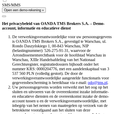
SMS/MMS
Open een demo-rekening »
Het privacybeleid van OANDA TMS Brokers S.A. – Demo-
account, informatie en educatieve dienst
De verwerkingsverantwoordelijke voor uw persoonsgegevens
is OANDA TMS Brokers S.A., gevestigd te Warschau, ul.
Rondo Daszyńskiego 1, 00-843 Warschau, NIP
(belastingnummer): 526-275-91-31, waarvoor de
Arrondissementsrechtbank voor de hoofdstad Warschau in
Warschau, XIIIe Handelsafdeling van het Nationaal
Gerechtsregister, registratiedossiers bijhoudt onder het
nummer KRS: 0000204776, met een aandelenkapitaal van 3
537 560 PLN (volledig gestort). De door de
verwerkingsverantwoordelijke aangestelde functionaris voor
gegevensbescherming is bereikbaar via e-mail:
odo@tms.pl
.
Uw persoonsgegevens worden verwerkt met het oog op het
sluiten en uitvoeren van de overeenkomst inzake informatie-
en educatieve diensten en de overeenkomst inzake de demo-
account tussen u en de verwerkingsverantwoordelijke, met
inbegrip van het nemen van maatregelen op verzoek van de
betrokkene voorafgaand aan het sluiten van deze