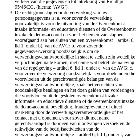
verkeer van die gegevens en tot intrekking van Richtlijn
95/46/EG, (hierna: ‘AVG’).
De rechtsgrondslag voor de verwerking van uw
persoonsgegevens is: a. voor zover de verwerking
noodzakelijk is voor de uitvoering van de Overeenkomst
inzake informatie- en educatieve diensten of de Overeenkomst
inzake de demo-account en voor het nemen van stappen
voorafgaand aan het sluiten van een overeenkomst – artikel 6,
lid 1, onder b), van de AVG; b. voor zover de
gegevensverwerking noodzakelijk is om de
verwerkingsverantwoordelijke in staat te stellen zijn wettelijke
verplichtingen na te komen, met name wat betreft de naleving
van de regelgeving – artikel 6, lid 1, onder c, van de AVG; c.
voor zover de verwerking noodzakelijk is voor doeleinden die
voortvloeien uit de gerechtvaardigde belangen van de
verwerkingsverantwoordelijke, zoals het verrichten van
noodzakelijke betalingen en het doen gelden van vorderingen
die voortvloeien uit de gesloten overeenkomst inzake
informatie- en educatieve diensten of de overeenkomst inzake
de demo-account, beveiliging, fraudepreventie of direct
marketing door de verwerkingsverantwoordelijke of het
contact met u opnemen, voor zover dit met name
gerechtvaardigd is door een van u ontvangen verzoek en de
reikwijdte van de bedrijfsactiviteiten van de
verwerkingsverantwoordelijke – artikel 6, lid 1, onder f, van