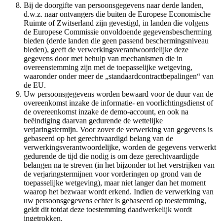
Bij de doorgifte van persoonsgegevens naar derde landen,
d.w.z. naar ontvangers die buiten de Europese Economische
Ruimte of Zwitserland zijn gevestigd, in landen die volgens
de Europese Commissie onvoldoende gegevensbescherming
bieden (derde landen die geen passend beschermingsniveau
bieden), geeft de verwerkingsverantwoordelijke deze
gegevens door met behulp van mechanismen die in
overeenstemming zijn met de toepasselijke wetgeving,
waaronder onder meer de „standaardcontractbepalingen“ van
de EU.
Uw persoonsgegevens worden bewaard voor de duur van de
overeenkomst inzake de informatie- en voorlichtingsdienst of
de overeenkomst inzake de demo-account, en ook na
beëindiging daarvan gedurende de wettelijke
verjaringstermijn. Voor zover de verwerking van gegevens is
gebaseerd op het gerechtvaardigd belang van de
verwerkingsverantwoordelijke, worden de gegevens verwerkt
gedurende de tijd die nodig is om deze gerechtvaardigde
belangen na te streven (in het bijzonder tot het verstrijken van
de verjaringstermijnen voor vorderingen op grond van de
toepasselijke wetgeving), maar niet langer dan het moment
waarop het bezwaar wordt erkend. Indien de verwerking van
uw persoonsgegevens echter is gebaseerd op toestemming,
geldt dit totdat deze toestemming daadwerkelijk wordt
ingetrokken.