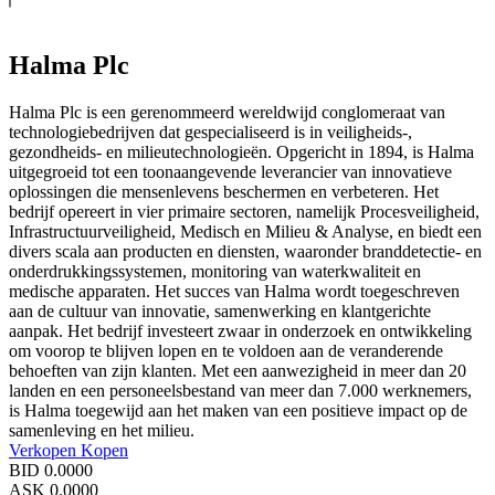
Halma Plc
Halma Plc is een gerenommeerd wereldwijd conglomeraat van
technologiebedrijven dat gespecialiseerd is in veiligheids-,
gezondheids- en milieutechnologieën. Opgericht in 1894, is Halma
uitgegroeid tot een toonaangevende leverancier van innovatieve
oplossingen die mensenlevens beschermen en verbeteren. Het
bedrijf opereert in vier primaire sectoren, namelijk Procesveiligheid,
Infrastructuurveiligheid, Medisch en Milieu & Analyse, en biedt een
divers scala aan producten en diensten, waaronder branddetectie- en
onderdrukkingssystemen, monitoring van waterkwaliteit en
medische apparaten. Het succes van Halma wordt toegeschreven
aan de cultuur van innovatie, samenwerking en klantgerichte
aanpak. Het bedrijf investeert zwaar in onderzoek en ontwikkeling
om voorop te blijven lopen en te voldoen aan de veranderende
behoeften van zijn klanten. Met een aanwezigheid in meer dan 20
landen en een personeelsbestand van meer dan 7.000 werknemers,
is Halma toegewijd aan het maken van een positieve impact op de
samenleving en het milieu.
Verkopen
Kopen
BID
0.0000
ASK
0.0000