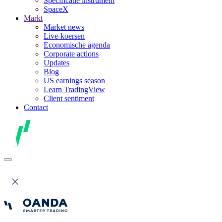
Specificatie instrument
SpaceX
Markt
Market news
Live-koersen
Economische agenda
Corporate actions
Updates
Blog
US earnings season
Learn TradingView
Client sentiment
Contact