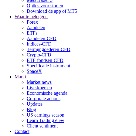
MetaTrader 5
Opties voor storten
Download de app of MT5
Waar te beleggen
Forex
Aandelen
ETFs
Aandelen-CFD
Indices-CFD
Termijngoederen-CFD
Crypto-CFD
ETF-fondsen-CFD
Specificatie instrument
SpaceX
Markt
Market news
Live-koersen
Economische agenda
Corporate actions
Updates
Blog
US earnings season
Learn TradingView
Client sentiment
Contact