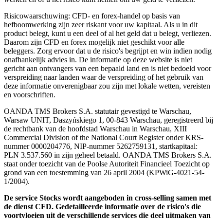
Risicowaarschuwing: CFD- en forex-handel op basis van
hefboomwerking zijn zeer riskant voor uw kapitaal. Als u in dit
product belegt, kunt u een deel of al het geld dat u belegt, verliezen.
Daarom zijn CFD en forex mogelijk niet geschikt voor alle
beleggers. Zorg ervoor dat u de risico's begrijpt en win indien nodig
onafhankelijk advies in. De informatie op deze website is niet
gericht aan ontvangers van een bepaald land en is niet bedoeld voor
verspreiding naar landen waar de verspreiding of het gebruik van
deze informatie onverenigbaar zou zijn met lokale wetten, vereisten
en voorschriften.
OANDA TMS Brokers S.A. statutair gevestigd te Warschau,
Warsaw UNIT, Daszyńskiego 1, 00-843 Warschau, geregistreerd bij
de rechtbank van de hoofdstad Warschau in Warschau, XIII
Commercial Division of the National Court Register onder KRS-
nummer 0000204776, NIP-nummer 5262759131, startkapitaal:
PLN 3.537.560 in zijn geheel betaald. OANDA TMS Brokers S.A.
staat onder toezicht van de Poolse Autoriteit Financieel Toezicht op
grond van een toestemming van 26 april 2004 (KPWiG-4021-54-
1/2004).
De service Stocks wordt aangeboden in cross-selling samen met
de dienst CFD. Gedetailleerde informatie over de risico's die
voortvloeien uit de verschillende services die deel uitmaken van