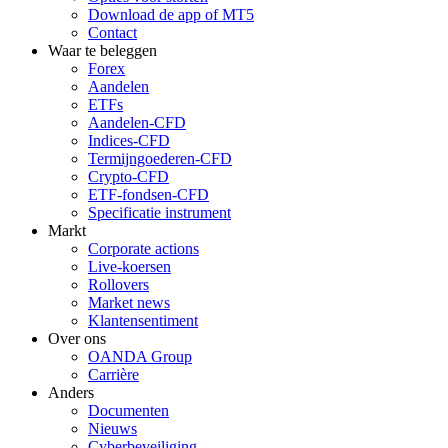
Download de app of MT5
Contact
Waar te beleggen
Forex
Aandelen
ETFs
Aandelen-CFD
Indices-CFD
Termijngoederen-CFD
Crypto-CFD
ETF-fondsen-CFD
Specificatie instrument
Markt
Corporate actions
Live-koersen
Rollovers
Market news
Klantensentiment
Over ons
OANDA Group
Carrière
Anders
Documenten
Nieuws
Cyberbeveiliging