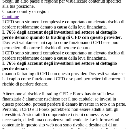
Scegli un altro paese o regione per visualizzare contenuti specifici
alla tua posizione.
Choose country or region
Continue
I CFD sono strumenti complessi e comportano un elevato rischio di
perdere rapidamente denaro a causa della leva finanziaria.
L'76% degli account degli investitori nel settore al dettaglio
perde denaro quando fa trading di CFD con questo provider.
Dovresti valutare se hai capito come funzionano i CFD e se puoi
permetterti di correre il rischio di perdere denaro.
I CFD sono strumenti complessi e comportano un elevato rischio di
perdere rapidamente denaro a causa della leva finanziaria.
L'76% degli account degli investitori nel settore al dettaglio
perde denaro
quando fa trading di CFD con questo provider. Dovresti valutare se
hai capito come funzionano i CFD e se puoi permetterti di correre il
rischio di perdere denaro.
Attenzione al rischio: il trading CFD e Forex basato sulla leva
finanziaria è altamente rischioso per il tuo capitale; se investi in
questo prodotto, potresti perdere il denaro investito in toto o in parte.
Pertanto, i CFD e il Forex potrebbero non essere adatti a tutti gli
investitori. Assicurati di comprendere i rischi connessi e, se
necessario, chiedi una consulenza indipendente. Le informazioni
contenute in questo sito web non sono rivolte a destinatari di un