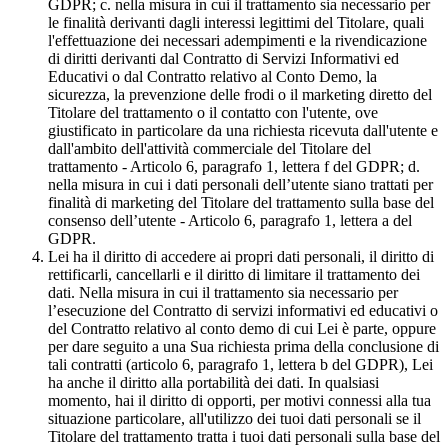
GDPR; c. nella misura in cui il trattamento sia necessario per
le finalità derivanti dagli interessi legittimi del Titolare, quali
l'effettuazione dei necessari adempimenti e la rivendicazione
di diritti derivanti dal Contratto di Servizi Informativi ed
Educativi o dal Contratto relativo al Conto Demo, la
sicurezza, la prevenzione delle frodi o il marketing diretto del
Titolare del trattamento o il contatto con l'utente, ove
giustificato in particolare da una richiesta ricevuta dall'utente e
dall'ambito dell'attività commerciale del Titolare del
trattamento - Articolo 6, paragrafo 1, lettera f del GDPR; d.
nella misura in cui i dati personali dell’utente siano trattati per
finalità di marketing del Titolare del trattamento sulla base del
consenso dell’utente - Articolo 6, paragrafo 1, lettera a del
GDPR.
Lei ha il diritto di accedere ai propri dati personali, il diritto di
rettificarli, cancellarli e il diritto di limitare il trattamento dei
dati. Nella misura in cui il trattamento sia necessario per
l’esecuzione del Contratto di servizi informativi ed educativi o
del Contratto relativo al conto demo di cui Lei è parte, oppure
per dare seguito a una Sua richiesta prima della conclusione di
tali contratti (articolo 6, paragrafo 1, lettera b del GDPR), Lei
ha anche il diritto alla portabilità dei dati. In qualsiasi
momento, hai il diritto di opporti, per motivi connessi alla tua
situazione particolare, all'utilizzo dei tuoi dati personali se il
Titolare del trattamento tratta i tuoi dati personali sulla base del