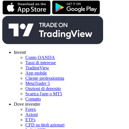
Investi
Conto OANDA
Tassi di interesse
TradingView
App mobile
Cliente professionista
MetaTrader 5
Opzioni di deposito
Scarica l'app o MT5
Contatto
Dove investire
Forex
Azioni
ETFs
CFD su titoli azionari