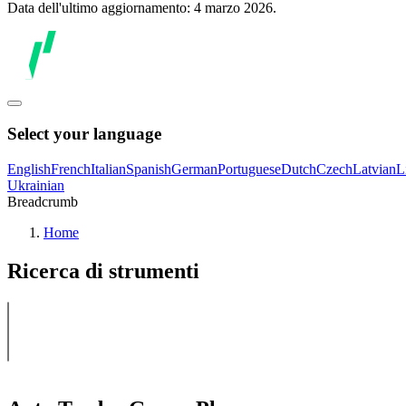
Data dell'ultimo aggiornamento: 4 marzo 2026.
Select your language
English
French
Italian
Spanish
German
Portuguese
Dutch
Czech
Latvian
L
Ukrainian
Breadcrumb
Home
Ricerca di strumenti