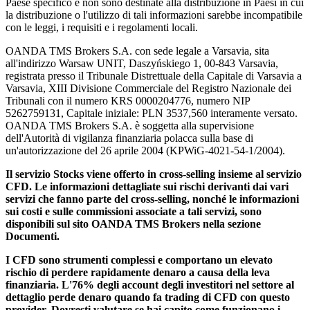
Paese specifico e non sono destinate alla distribuzione in Paesi in cui
la distribuzione o l'utilizzo di tali informazioni sarebbe incompatibile
con le leggi, i requisiti e i regolamenti locali.
OANDA TMS Brokers S.A. con sede legale a Varsavia, sita
all'indirizzo Warsaw UNIT, Daszyńskiego 1, 00-843 Varsavia,
registrata presso il Tribunale Distrettuale della Capitale di Varsavia a
Varsavia, XIII Divisione Commerciale del Registro Nazionale dei
Tribunali con il numero KRS 0000204776, numero NIP
5262759131, Capitale iniziale: PLN 3537,560 interamente versato.
OANDA TMS Brokers S.A. è soggetta alla supervisione
dell'Autorità di vigilanza finanziaria polacca sulla base di
un'autorizzazione del 26 aprile 2004 (KPWiG-4021-54-1/2004).
Il servizio Stocks viene offerto in cross-selling insieme al servizio
CFD. Le informazioni dettagliate sui rischi derivanti dai vari
servizi che fanno parte del cross-selling, nonché le informazioni
sui costi e sulle commissioni associate a tali servizi, sono
disponibili sul sito OANDA TMS Brokers nella sezione
Documenti.
I CFD sono strumenti complessi e comportano un elevato
rischio di perdere rapidamente denaro a causa della leva
finanziaria. L'76% degli account degli investitori nel settore al
dettaglio perde denaro quando fa trading di CFD con questo
provider. Dovresti valutare se hai capito come funzionano i