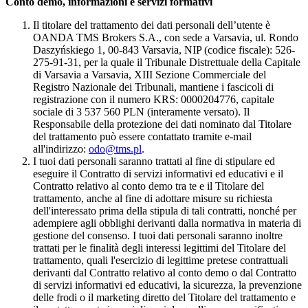
Conto demo, informazioni e servizi formativi
Il titolare del trattamento dei dati personali dell’utente è
OANDA TMS Brokers S.A., con sede a Varsavia, ul. Rondo
Daszyńskiego 1, 00-843 Varsavia, NIP (codice fiscale): 526-
275-91-31, per la quale il Tribunale Distrettuale della Capitale
di Varsavia a Varsavia, XIII Sezione Commerciale del
Registro Nazionale dei Tribunali, mantiene i fascicoli di
registrazione con il numero KRS: 0000204776, capitale
sociale di 3 537 560 PLN (interamente versato). Il
Responsabile della protezione dei dati nominato dal Titolare
del trattamento può essere contattato tramite e-mail
all'indirizzo:
odo@tms.pl
.
I tuoi dati personali saranno trattati al fine di stipulare ed
eseguire il Contratto di servizi informativi ed educativi e il
Contratto relativo al conto demo tra te e il Titolare del
trattamento, anche al fine di adottare misure su richiesta
dell'interessato prima della stipula di tali contratti, nonché per
adempiere agli obblighi derivanti dalla normativa in materia di
gestione del consenso. I tuoi dati personali saranno inoltre
trattati per le finalità degli interessi legittimi del Titolare del
trattamento, quali l'esercizio di legittime pretese contrattuali
derivanti dal Contratto relativo al conto demo o dal Contratto
di servizi informativi ed educativi, la sicurezza, la prevenzione
delle frodi o il marketing diretto del Titolare del trattamento e