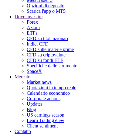
MetaTrader 5
Opzioni di deposito
Scarica l'app o MT5
Dove investire
Forex
Azioni
ETFs
CFD su titoli azionari
Indici CFD
CFD sulle materie prime
CFD su criptovalute
CFD su fondi ETF
Specifiche dello strumento
SpaceX
Mercato
Market news
Quotazioni in tempo reale
Calendario economico
Corporate actions
Updates
Blog
US earnings season
Learn TradingView
Client sentiment
Contatto