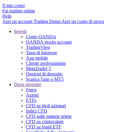
Il mio conto
Fai trading online
Help
Apri un account
Trading
Demo
Apri un conto di prova
Investi
Conto OANDA
OANDA stocks account
TradingView
Tassi di interesse
App mobile
Cliente professionista
MetaTrader 5
Opzioni di deposito
Scarica l'app o MT5
Dove investire
Forex
Azioni
ETFs
CFD su titoli azionari
Indici CFD
CFD sulle materie prime
CFD su criptovalute
CFD su fondi ETF