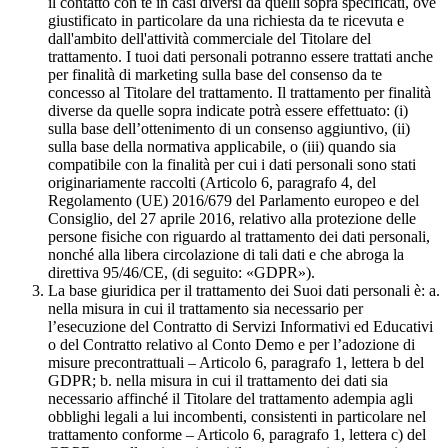
il contatto con te in casi diversi da quelli sopra specificati, ove
giustificato in particolare da una richiesta da te ricevuta e
dall'ambito dell'attività commerciale del Titolare del
trattamento. I tuoi dati personali potranno essere trattati anche
per finalità di marketing sulla base del consenso da te
concesso al Titolare del trattamento. Il trattamento per finalità
diverse da quelle sopra indicate potrà essere effettuato: (i)
sulla base dell’ottenimento di un consenso aggiuntivo, (ii)
sulla base della normativa applicabile, o (iii) quando sia
compatibile con la finalità per cui i dati personali sono stati
originariamente raccolti (Articolo 6, paragrafo 4, del
Regolamento (UE) 2016/679 del Parlamento europeo e del
Consiglio, del 27 aprile 2016, relativo alla protezione delle
persone fisiche con riguardo al trattamento dei dati personali,
nonché alla libera circolazione di tali dati e che abroga la
direttiva 95/46/CE, (di seguito: «GDPR»).
La base giuridica per il trattamento dei Suoi dati personali è: a.
nella misura in cui il trattamento sia necessario per
l’esecuzione del Contratto di Servizi Informativi ed Educativi
o del Contratto relativo al Conto Demo e per l’adozione di
misure precontrattuali – Articolo 6, paragrafo 1, lettera b del
GDPR; b. nella misura in cui il trattamento dei dati sia
necessario affinché il Titolare del trattamento adempia agli
obblighi legali a lui incombenti, consistenti in particolare nel
trattamento conforme – Articolo 6, paragrafo 1, lettera c) del