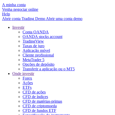
A minha conta
Venha negociar online
Help
Abrir conta
Trading
Demo
Abrir uma conta demo
Investir
Conta OANDA
OANDA stocks account
TradingView
Taxas de juro
Aplicação móvel
Cliente profissional
MetaTrader 5
Opções de depósito
Transferir a aplicação ou o MT5
Onde investir
Forex
Ações
ETFs
CFD de ações
CFD de índices
CFD de matérias-primas
CFD de criptomoeda
CFD de fundos ETF