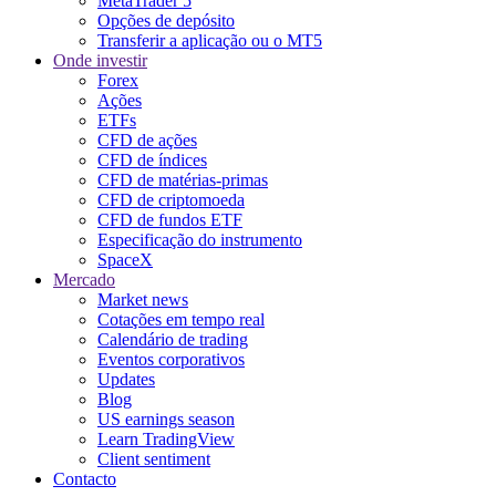
MetaTrader 5
Opções de depósito
Transferir a aplicação ou o MT5
Onde investir
Forex
Ações
ETFs
CFD de ações
CFD de índices
CFD de matérias-primas
CFD de criptomoeda
CFD de fundos ETF
Especificação do instrumento
SpaceX
Mercado
Market news
Cotações em tempo real
Calendário de trading
Eventos corporativos
Updates
Blog
US earnings season
Learn TradingView
Client sentiment
Contacto