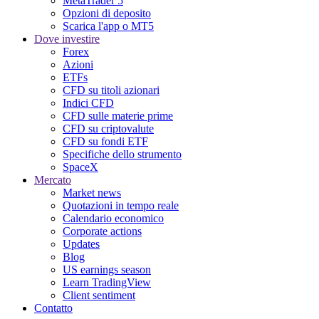
MetaTrader 5
Opzioni di deposito
Scarica l'app o MT5
Dove investire
Forex
Azioni
ETFs
CFD su titoli azionari
Indici CFD
CFD sulle materie prime
CFD su criptovalute
CFD su fondi ETF
Specifiche dello strumento
SpaceX
Mercato
Market news
Quotazioni in tempo reale
Calendario economico
Corporate actions
Updates
Blog
US earnings season
Learn TradingView
Client sentiment
Contatto