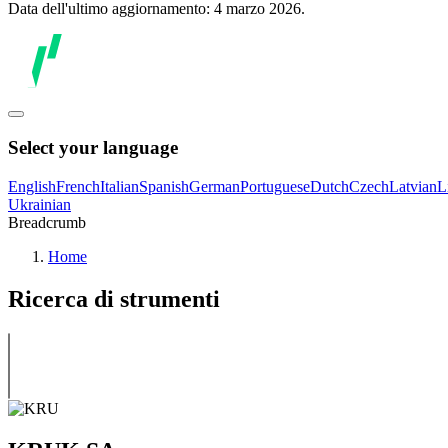
Data dell'ultimo aggiornamento: 4 marzo 2026.
Select your language
English
French
Italian
Spanish
German
Portuguese
Dutch
Czech
Latvian
L
Ukrainian
Breadcrumb
Home
Ricerca di strumenti