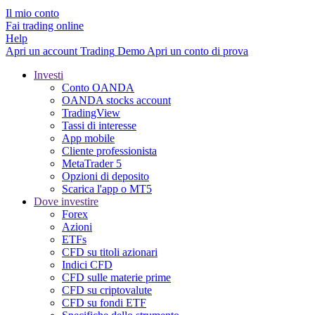
Il mio conto
Fai trading online
Help
Apri un account
Trading
Demo
Apri un conto di prova
Investi
Conto OANDA
OANDA stocks account
TradingView
Tassi di interesse
App mobile
Cliente professionista
MetaTrader 5
Opzioni di deposito
Scarica l'app o MT5
Dove investire
Forex
Azioni
ETFs
CFD su titoli azionari
Indici CFD
CFD sulle materie prime
CFD su criptovalute
CFD su fondi ETF