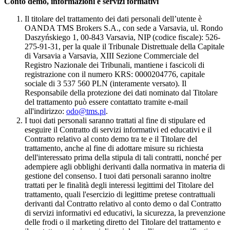
Conto demo, informazioni e servizi formativi
Il titolare del trattamento dei dati personali dell’utente è
OANDA TMS Brokers S.A., con sede a Varsavia, ul. Rondo
Daszyńskiego 1, 00-843 Varsavia, NIP (codice fiscale): 526-
275-91-31, per la quale il Tribunale Distrettuale della Capitale
di Varsavia a Varsavia, XIII Sezione Commerciale del
Registro Nazionale dei Tribunali, mantiene i fascicoli di
registrazione con il numero KRS: 0000204776, capitale
sociale di 3 537 560 PLN (interamente versato). Il
Responsabile della protezione dei dati nominato dal Titolare
del trattamento può essere contattato tramite e-mail
all'indirizzo:
odo@tms.pl
.
I tuoi dati personali saranno trattati al fine di stipulare ed
eseguire il Contratto di servizi informativi ed educativi e il
Contratto relativo al conto demo tra te e il Titolare del
trattamento, anche al fine di adottare misure su richiesta
dell'interessato prima della stipula di tali contratti, nonché per
adempiere agli obblighi derivanti dalla normativa in materia di
gestione del consenso. I tuoi dati personali saranno inoltre
trattati per le finalità degli interessi legittimi del Titolare del
trattamento, quali l'esercizio di legittime pretese contrattuali
derivanti dal Contratto relativo al conto demo o dal Contratto
di servizi informativi ed educativi, la sicurezza, la prevenzione
delle frodi o il marketing diretto del Titolare del trattamento e