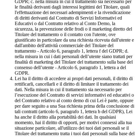
GDPR; c. nella misura in cui il trattamento sia necessario per
le finalità derivanti dagli interessi legittimi del Titolare, quali
l'effettuazione dei necessari adempimenti e la rivendicazione
di diritti derivanti dal Contratto di Servizi Informativi ed
Educativi o dal Contratto relativo al Conto Demo, la
sicurezza, la prevenzione delle frodi o il marketing diretto del
Titolare del trattamento o il contatto con l'utente, ove
giustificato in particolare da una richiesta ricevuta dall'utente e
dall'ambito dell'attività commerciale del Titolare del
trattamento - Articolo 6, paragrafo 1, lettera f del GDPR; d.
nella misura in cui i dati personali dell’utente siano trattati per
finalità di marketing del Titolare del trattamento sulla base del
consenso dell’utente - Articolo 6, paragrafo 1, lettera a del
GDPR.
Lei ha il diritto di accedere ai propri dati personali, il diritto di
rettificarli, cancellarli e il diritto di limitare il trattamento dei
dati. Nella misura in cui il trattamento sia necessario per
l’esecuzione del Contratto di servizi informativi ed educativi o
del Contratto relativo al conto demo di cui Lei è parte, oppure
per dare seguito a una Sua richiesta prima della conclusione di
tali contratti (articolo 6, paragrafo 1, lettera b del GDPR), Lei
ha anche il diritto alla portabilità dei dati. In qualsiasi
momento, hai il diritto di opporti, per motivi connessi alla tua
situazione particolare, all'utilizzo dei tuoi dati personali se il
Titolare del trattamento tratta i tuoi dati personali sulla base del