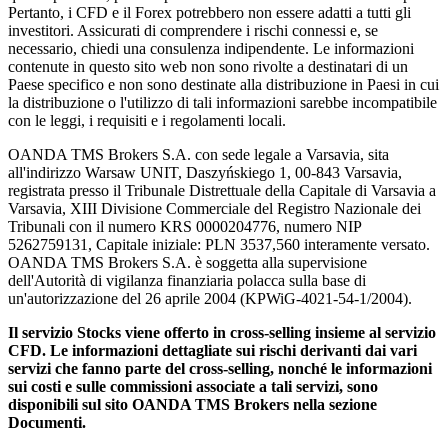
Pertanto, i CFD e il Forex potrebbero non essere adatti a tutti gli
investitori. Assicurati di comprendere i rischi connessi e, se
necessario, chiedi una consulenza indipendente. Le informazioni
contenute in questo sito web non sono rivolte a destinatari di un
Paese specifico e non sono destinate alla distribuzione in Paesi in cui
la distribuzione o l'utilizzo di tali informazioni sarebbe incompatibile
con le leggi, i requisiti e i regolamenti locali.
OANDA TMS Brokers S.A. con sede legale a Varsavia, sita
all'indirizzo Warsaw UNIT, Daszyńskiego 1, 00-843 Varsavia,
registrata presso il Tribunale Distrettuale della Capitale di Varsavia a
Varsavia, XIII Divisione Commerciale del Registro Nazionale dei
Tribunali con il numero KRS 0000204776, numero NIP
5262759131, Capitale iniziale: PLN 3537,560 interamente versato.
OANDA TMS Brokers S.A. è soggetta alla supervisione
dell'Autorità di vigilanza finanziaria polacca sulla base di
un'autorizzazione del 26 aprile 2004 (KPWiG-4021-54-1/2004).
Il servizio Stocks viene offerto in cross-selling insieme al servizio
CFD. Le informazioni dettagliate sui rischi derivanti dai vari
servizi che fanno parte del cross-selling, nonché le informazioni
sui costi e sulle commissioni associate a tali servizi, sono
disponibili sul sito OANDA TMS Brokers nella sezione
Documenti.