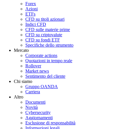
Forex
Azioni
ETFs
CFD su titoli azionari
Indici CFD
CFD sulle materie prime
CFD su criptovalute
CFD su fondi ETF
Specifiche dello strumento
Mercato
Corporate actions
Quotazioni in tempo reale
Rollover
Market news
Sentimento del cliente
Chi siamo
Gruppo OANDA
Carriera
Altro
Documenti
Novità
Cybersecurity
Aggiornamenti
Esclusione di responsabilità
Informazioni legali