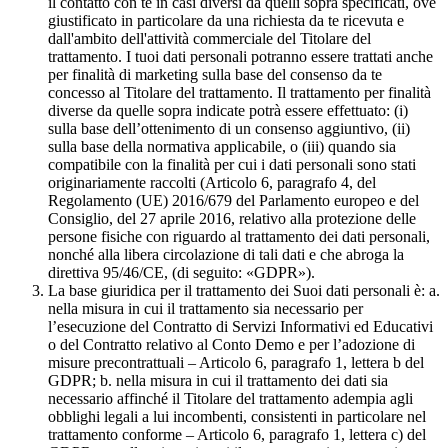
il contatto con te in casi diversi da quelli sopra specificati, ove
giustificato in particolare da una richiesta da te ricevuta e
dall'ambito dell'attività commerciale del Titolare del
trattamento. I tuoi dati personali potranno essere trattati anche
per finalità di marketing sulla base del consenso da te
concesso al Titolare del trattamento. Il trattamento per finalità
diverse da quelle sopra indicate potrà essere effettuato: (i)
sulla base dell’ottenimento di un consenso aggiuntivo, (ii)
sulla base della normativa applicabile, o (iii) quando sia
compatibile con la finalità per cui i dati personali sono stati
originariamente raccolti (Articolo 6, paragrafo 4, del
Regolamento (UE) 2016/679 del Parlamento europeo e del
Consiglio, del 27 aprile 2016, relativo alla protezione delle
persone fisiche con riguardo al trattamento dei dati personali,
nonché alla libera circolazione di tali dati e che abroga la
direttiva 95/46/CE, (di seguito: «GDPR»).
La base giuridica per il trattamento dei Suoi dati personali è: a.
nella misura in cui il trattamento sia necessario per
l’esecuzione del Contratto di Servizi Informativi ed Educativi
o del Contratto relativo al Conto Demo e per l’adozione di
misure precontrattuali – Articolo 6, paragrafo 1, lettera b del
GDPR; b. nella misura in cui il trattamento dei dati sia
necessario affinché il Titolare del trattamento adempia agli
obblighi legali a lui incombenti, consistenti in particolare nel
trattamento conforme – Articolo 6, paragrafo 1, lettera c) del