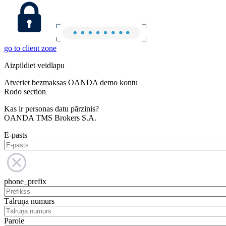
go to client zone
Aizpildiet veidlapu
Atveriet bezmaksas OANDA demo kontu
Rodo section
Kas ir personas datu pārzinis?
OANDA TMS Brokers S.A.
E-pasts
phone_prefix
Tālruņa numurs
Parole