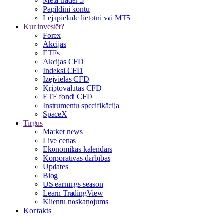
Meta trader 5
Papildini kontu
Lejupielādē lietotni vai MT5
Kur investēt?
Forex
Akcijas
ETFs
Akcijas CFD
Indeksi CFD
Izejvielas CFD
Kriptovalūtas CFD
ETF fondi CFD
Instrumentu specifikācija
SpaceX
Tirgus
Market news
Live cenas
Ekonomikas kalendārs
Korporatīvās darbības
Updates
Blog
US earnings season
Learn TradingView
Klientu noskaņojums
Kontakts