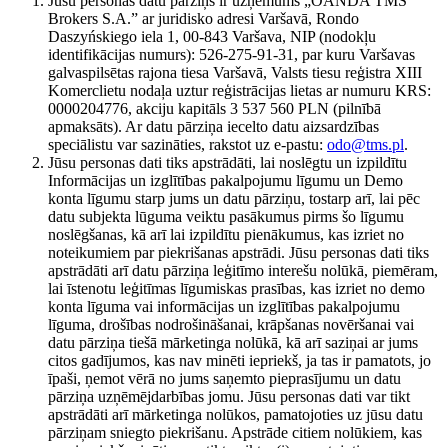
Jūsu personas datu pārziņš ir uzņēmums „OANDA TMS
Brokers S.A.” ar juridisko adresi Varšavā, Rondo
Daszyńskiego iela 1, 00-843 Varšava, NIP (nodokļu
identifikācijas numurs): 526-275-91-31, par kuru Varšavas
galvaspilsētas rajona tiesa Varšavā, Valsts tiesu reģistra XIII
Komerclietu nodaļa uztur reģistrācijas lietas ar numuru KRS:
0000204776, akciju kapitāls 3 537 560 PLN (pilnībā
apmaksāts). Ar datu pārziņa iecelto datu aizsardzības
speciālistu var sazināties, rakstot uz e-pastu:
odo@tms.pl
.
Jūsu personas dati tiks apstrādāti, lai noslēgtu un izpildītu
Informācijas un izglītības pakalpojumu līgumu un Demo
konta līgumu starp jums un datu pārziņu, tostarp arī, lai pēc
datu subjekta lūguma veiktu pasākumus pirms šo līgumu
noslēgšanas, kā arī lai izpildītu pienākumus, kas izriet no
noteikumiem par piekrišanas apstrādi. Jūsu personas dati tiks
apstrādāti arī datu pārziņa leģitīmo interešu nolūkā, piemēram,
lai īstenotu leģitīmas līgumiskas prasības, kas izriet no demo
konta līguma vai informācijas un izglītības pakalpojumu
līguma, drošības nodrošināšanai, krāpšanas novēršanai vai
datu pārziņa tiešā mārketinga nolūkā, kā arī saziņai ar jums
citos gadījumos, kas nav minēti iepriekš, ja tas ir pamatots, jo
īpaši, ņemot vērā no jums saņemto pieprasījumu un datu
pārziņa uzņēmējdarbības jomu. Jūsu personas dati var tikt
apstrādāti arī mārketinga nolūkos, pamatojoties uz jūsu datu
pārziņam sniegto piekrišanu. Apstrāde citiem nolūkiem, kas