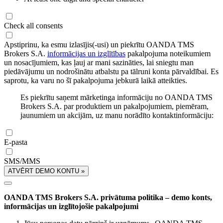
Check all consents
Apstiprinu, ka esmu izlasījis(-usi) un piekrītu OANDA TMS
Brokers S.A.
informācijas un izglītības
pakalpojuma noteikumiem
un nosacījumiem, kas ļauj ar mani sazināties, lai sniegtu man
piedāvājumu un nodrošinātu atbalstu pa tālruni konta pārvaldībai. Es
saprotu, ka varu no šī pakalpojuma jebkurā laikā atteikties.
Es piekrītu saņemt mārketinga informāciju no OANDA TMS
Brokers S.A. par produktiem un pakalpojumiem, piemēram,
jaunumiem un akcijām, uz manu norādīto kontaktinformāciju:
E-pasta
SMS/MMS
ATVĒRT DEMO KONTU »
OANDA TMS Brokers S.A. privātuma politika – demo konts,
informācijas un izglītojošie pakalpojumi