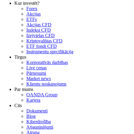
Kur investēt?
Forex
Akcijas
ETFs
Akcijas CFD
Indeksi CFD
Izejvielas CFD
Kriptovalūtas CFD
ETF fondi CFD
Instrumentu specifikācija
Tirgus
Korporatīvās darbības
Live cenas
Pārnesumi
Market news
Klientu noskaņojums
Par mums
OANDA Group
Karjera
Cits
Dokumenti
Blog
Kiberdrošība
Atjauninājumi
Atruna