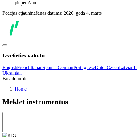
pieņemšanu.
Pēdējās atjaunināšanas datums: 2026. gada 4. marts.
Izvēlieties valodu
English
French
Italian
Spanish
German
Portuguese
Dutch
Czech
Latvian
L
Ukrainian
Breadcrumb
Home
Meklēt instrumentus