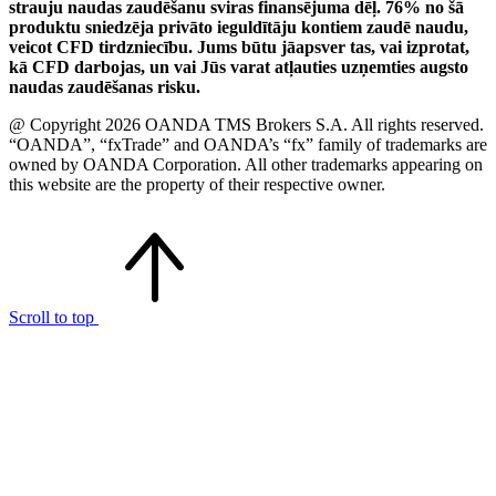
strauju naudas zaudēšanu sviras finansējuma dēļ. 76% no šā
produktu sniedzēja privāto ieguldītāju kontiem zaudē naudu,
veicot CFD tirdzniecību. Jums būtu jāapsver tas, vai izprotat,
kā CFD darbojas, un vai Jūs varat atļauties uzņemties augsto
naudas zaudēšanas risku.
@ Copyright 2026 OANDA TMS Brokers S.A. All rights reserved.
“OANDA”, “fxTrade” and OANDA’s “fx” family of trademarks are
owned by OANDA Corporation. All other trademarks appearing on
this website are the property of their respective owner.
Scroll to top