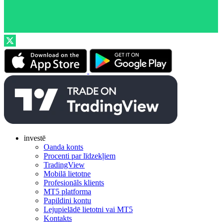
investē
Oanda konts
Procenti par līdzekļiem
TradingView
Mobilā lietotne
Profesionāls klients
MT5 platforma
Papildini kontu
Lejupielādē lietotni vai MT5
Kontakts