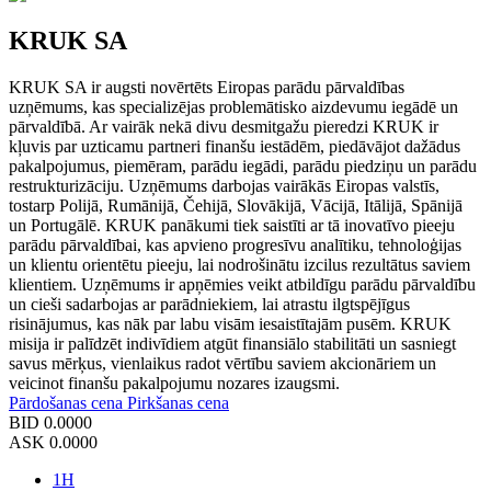
KRUK SA
KRUK SA ir augsti novērtēts Eiropas parādu pārvaldības
uzņēmums, kas specializējas problemātisko aizdevumu iegādē un
pārvaldībā. Ar vairāk nekā divu desmitgažu pieredzi KRUK ir
kļuvis par uzticamu partneri finanšu iestādēm, piedāvājot dažādus
pakalpojumus, piemēram, parādu iegādi, parādu piedziņu un parādu
restrukturizāciju. Uzņēmums darbojas vairākās Eiropas valstīs,
tostarp Polijā, Rumānijā, Čehijā, Slovākijā, Vācijā, Itālijā, Spānijā
un Portugālē. KRUK panākumi tiek saistīti ar tā inovatīvo pieeju
parādu pārvaldībai, kas apvieno progresīvu analītiku, tehnoloģijas
un klientu orientētu pieeju, lai nodrošinātu izcilus rezultātus saviem
klientiem. Uzņēmums ir apņēmies veikt atbildīgu parādu pārvaldību
un cieši sadarbojas ar parādniekiem, lai atrastu ilgtspējīgus
risinājumus, kas nāk par labu visām iesaistītajām pusēm. KRUK
misija ir palīdzēt indivīdiem atgūt finansiālo stabilitāti un sasniegt
savus mērķus, vienlaikus radot vērtību saviem akcionāriem un
veicinot finanšu pakalpojumu nozares izaugsmi.
Pārdošanas cena
Pirkšanas cena
BID
0.0000
ASK
0.0000
1H