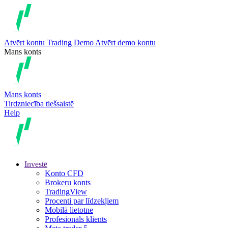
Atvērt kontu
Trading
Demo
Atvērt demo kontu
Mans konts
Mans konts
Tirdzniecība tiešsaistē
Help
Investē
Konto CFD
Brokeru konts
TradingView
Procenti par līdzekļiem
Mobilā lietotne
Profesionāls klients