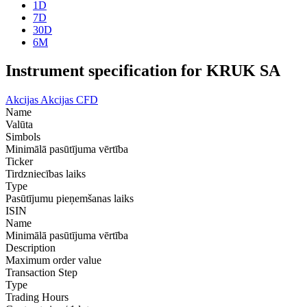
1D
7D
30D
6M
Instrument specification for KRUK SA
Akcijas
Akcijas CFD
Name
Valūta
Simbols
Minimālā pasūtījuma vērtība
Ticker
Tirdzniecības laiks
Type
Pasūtījumu pieņemšanas laiks
ISIN
Name
Minimālā pasūtījuma vērtība
Description
Maximum order value
Transaction Step
Type
Trading Hours