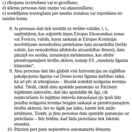
c) rīkojumu izvietošanu vai to grozīšanu;
d) klienta personas datu maiņu vai atjaunināšanu;
e) norādījumu iesniegšanu par naudas iemaksu vai izņemšanu no
naudas konta.
Ja personas dati tiek nosūtīti uz trešām valstīm, t. i.,
saņēmējiem, kas reģistrēti ārpus Eiropas Ekonomikas zonas
vai Šveices, valstīs, kuras saskaņā ar Eiropas Komisijas
novērtējumu nenodrošina pietiekamu datu aizsardzību (trešās
valstis, kas nenodrošina atbilstošu aizsardzības līmeni), datu
pārziņš tos nosūta, izmantojot mehānismus, kas atbilst
piemērojamajiem tiesību aktiem, tostarp ES „standarta līguma
klauzulas“.
Jūsu personas dati tiks glabāti visā Informācijas un izglītības
pakalpojumu līguma vai Demo konta līguma darbības laikā,
kā arī pēc tā izbeigšanas – likumā noteiktā noilguma termiņa
laikā. Tiktāl, ciktāl datu apstrāde pamatojas uz Pārzinim
leģitīmām interesēm, dati tiks apstrādāti tik ilgi, cik
nepieciešams šo leģitīmo interešu īstenošanai (jo īpaši līdz
prasību noilguma termiņa beigām saskaņā ar piemērojamajiem
tiesību aktiem), bet ne ilgāk par laiku, kamēr tiek atzīts
iebildums. Tomēr, ja jūsu personas datu apstrāde pamatojas uz
piekrišanu – līdz brīdim, kad šāda piekrišana tiek faktiski
atsaukta.
Pārzinis pret jums nepiemēros automatizētu lēmumu