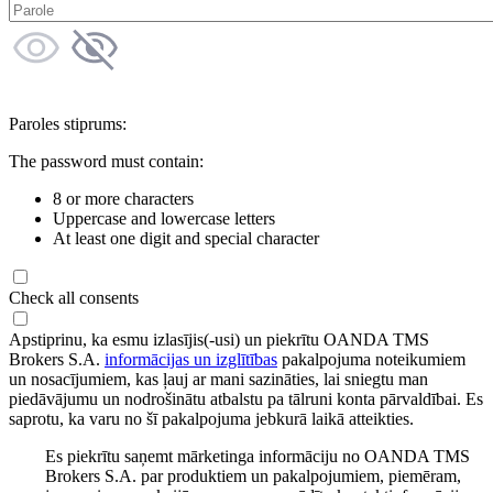
Paroles stiprums:
The password must contain:
8 or more characters
Uppercase and lowercase letters
At least one digit and special character
Check all consents
Apstiprinu, ka esmu izlasījis(-usi) un piekrītu OANDA TMS
Brokers S.A.
informācijas un izglītības
pakalpojuma noteikumiem
un nosacījumiem, kas ļauj ar mani sazināties, lai sniegtu man
piedāvājumu un nodrošinātu atbalstu pa tālruni konta pārvaldībai. Es
saprotu, ka varu no šī pakalpojuma jebkurā laikā atteikties.
Es piekrītu saņemt mārketinga informāciju no OANDA TMS
Brokers S.A. par produktiem un pakalpojumiem, piemēram,