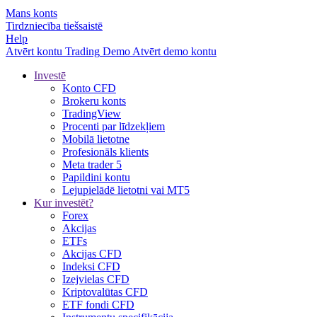
Mans konts
Tirdzniecība tiešsaistē
Help
Atvērt kontu
Trading
Demo
Atvērt demo kontu
Investē
Konto CFD
Brokeru konts
TradingView
Procenti par līdzekļiem
Mobilā lietotne
Profesionāls klients
Meta trader 5
Papildini kontu
Lejupielādē lietotni vai MT5
Kur investēt?
Forex
Akcijas
ETFs
Akcijas CFD
Indeksi CFD
Izejvielas CFD
Kriptovalūtas CFD
ETF fondi CFD