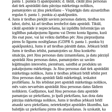
panta 1. punkta f) apakšpunkts; d. tiktāl, ciktāl jūsu personas
dati tiek apstrādāti datu pārziņa mārketinga nolūkos,
pamatojoties uz jūsu piekrišanu – Vispārīgās datu aizsardzības
regulas 6. panta 1. punkta a) apakšpunkts.
Jums ir tiesības piekļūt saviem personas datiem, tiesības tos
labot, dzēst, kā arī tiesības ierobežot datu apstrādi. Tiktāl,
ciktāl apstrāde ir nepieciešama, lai izpildītu Informācijas un
izglītības pakalpojumu līgumu vai Demo konta līgumu, kurā
Jūs esat puse, vai lai veiktu darbības pēc Jūsu pieprasījuma
pirms šo līgumu noslēgšanas (GDPR 6. panta 1. punkta b)
apakšpunkts), Jums ir arī tiesības pārsūtīt datus. Jebkurā brīdī
Jums ir tiesības iebilst, pamatojoties uz Jūsu konkrēto
situāciju, pret Jūsu personas datu izmantošanu, ja datu pārziņš
apstrādā Jūsu personas datus, pamatojoties uz savām
leģitīmajām interesēm, piemēram, saistībā ar produktu un
pakalpojumu mārketingu. Ja Jūsu personas dati tiek apstrādāti
mārketinga nolūkos, Jums ir tiesības jebkurā brīdī iebilst pret
Jūsu personas datu apstrādi šādā mārketingā, ieskaitot
profilēšanu. Ja Jūs iebilstat pret apstrādi mārketinga nolūkos,
mēs vairs nevarēsim apstrādāt Jūsu personas datus šādiem
nolūkiem. Gadījumos, kad Jūsu personas datu apstrāde
pamatojas uz piekrišanu, jo īpaši piekrišanu, kas dota datu
pārziņa mārketinga nolūkos, Jums ir tiesības jebkurā brīdī
atsaukt savu piekrišanu, neietekmējot apstrādes likumību, kas
balstījās uz piekrišanu pirms tās atsaukšanas. Ja uzskatāt, ka