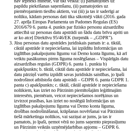
nav iepriekš minētie, var tikt veikta: (i) pamatojoties uz
papildu piekrišanas saņemšanu, (ii) pamatojoties uz
piemērojamiem tiesību aktiem, vai (iii) ja tas ir saderīgi ar
nolūku, kādam personas dati tika sākotnēji vākti (2016. gada
27. aprīļa Eiropas Parlamenta un Padomes Regulas (ES)
2016/679 6. panta 4. punkts par fizisko personu aizsardzību
attiecībā uz personas datu apstrādi un šādu datu brīvu apriti un
ar ko atceļ Direktīvu 95/46/EK (turpmāk – „GDPR”).
Jūsu personas datu apstrādes juridiskais pamats ir: a. tiktāl,
ciktāl apstrāde ir nepieciešama, lai izpildītu Informācijas un
izglītības pakalpojumu līgumu vai Demo konta līgumu, kā arī
veiktu pasākumus pirms līguma noslēgšanas – Vispārīgās datu
aizsardzības regulas (GDPR) 6. panta 1. punkta b)
apakšpunkts; b. tiktāl, ciktāl datu apstrāde ir nepieciešama, lai
datu pārziņš varētu izpildīt savas juridiskās saistības, jo īpaši
nodrošinot atbilstošu datu apstrādi – GDPR 6. panta GDPR 1.
panta c) apakšpunkts; c. tiktāl, ciktāl apstrāde ir nepieciešama
nolūkiem, kas izriet no Pārzinim piemītošajām leģitīmajām
interesēm, piemēram, veicot nepieciešamos norēķinus un
izvirzot prasības, kas izriet no noslēgtā Informācijas un
izglītības pakalpojumu līguma vai Demo konta līguma,
drošības nodrošināšanai, krāpšanas novēršanai vai Pārzinim
tiešā mārketinga nolūkos, vai saziņai ar jums, ja tas ir
pamatots, jo īpaši, ņemot vērā no jums saņemto pieprasījumu
un Pārzinim veiktās uzņēmējdarbības apjomu – GDPR 6.