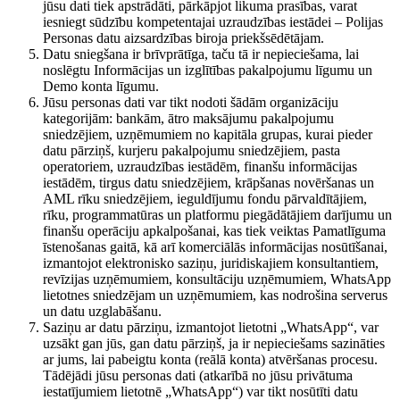
jūsu dati tiek apstrādāti, pārkāpjot likuma prasības, varat
iesniegt sūdzību kompetentajai uzraudzības iestādei – Polijas
Personas datu aizsardzības biroja priekšsēdētājam.
Datu sniegšana ir brīvprātīga, taču tā ir nepieciešama, lai
noslēgtu Informācijas un izglītības pakalpojumu līgumu un
Demo konta līgumu.
Jūsu personas dati var tikt nodoti šādām organizāciju
kategorijām: bankām, ātro maksājumu pakalpojumu
sniedzējiem, uzņēmumiem no kapitāla grupas, kurai pieder
datu pārziņš, kurjeru pakalpojumu sniedzējiem, pasta
operatoriem, uzraudzības iestādēm, finanšu informācijas
iestādēm, tirgus datu sniedzējiem, krāpšanas novēršanas un
AML rīku sniedzējiem, ieguldījumu fondu pārvaldītājiem,
rīku, programmatūras un platformu piegādātājiem darījumu un
finanšu operāciju apkalpošanai, kas tiek veiktas Pamatlīguma
īstenošanas gaitā, kā arī komerciālās informācijas nosūtīšanai,
izmantojot elektronisko saziņu, juridiskajiem konsultantiem,
revīzijas uzņēmumiem, konsultāciju uzņēmumiem, WhatsApp
lietotnes sniedzējam un uzņēmumiem, kas nodrošina serverus
un datu uzglabāšanu.
Saziņu ar datu pārziņu, izmantojot lietotni „WhatsApp“, var
uzsākt gan jūs, gan datu pārziņš, ja ir nepieciešams sazināties
ar jums, lai pabeigtu konta (reālā konta) atvēršanas procesu.
Tādējādi jūsu personas dati (atkarībā no jūsu privātuma
iestatījumiem lietotnē „WhatsApp“) var tikt nosūtīti datu