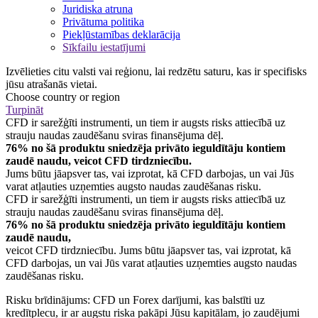
Juridiska atruna
Privātuma politika
Piekļūstamības deklarācija
Sīkfailu iestatījumi
Izvēlieties citu valsti vai reģionu, lai redzētu saturu, kas ir specifisks
jūsu atrašanās vietai.
Choose country or region
Turpināt
CFD ir sarežģīti instrumenti, un tiem ir augsts risks attiecībā uz
strauju naudas zaudēšanu sviras finansējuma dēļ.
76% no šā produktu sniedzēja privāto ieguldītāju kontiem
zaudē naudu, veicot CFD tirdzniecību.
Jums būtu jāapsver tas, vai izprotat, kā CFD darbojas, un vai Jūs
varat atļauties uzņemties augsto naudas zaudēšanas risku.
CFD ir sarežģīti instrumenti, un tiem ir augsts risks attiecībā uz
strauju naudas zaudēšanu sviras finansējuma dēļ.
76% no šā produktu sniedzēja privāto ieguldītāju kontiem
zaudē naudu,
veicot CFD tirdzniecību. Jums būtu jāapsver tas, vai izprotat, kā
CFD darbojas, un vai Jūs varat atļauties uzņemties augsto naudas
zaudēšanas risku.
Risku brīdinājums: CFD un Forex darījumi, kas balstīti uz
kredītplecu, ir ar augstu riska pakāpi Jūsu kapitālam, jo zaudējumi