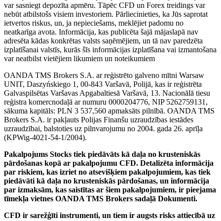
var sasniegt depozīta apmēru. Tāpēc CFD un Forex treidings var
nebūt atbilstošs visiem investoriem. Pārliecinieties, ka Jūs saprotat
ietvertos riskus, un, ja nepieciešams, meklējiet padomu no
neatkarīga avota. Informācija, kas publicēta šajā mājaslapā nav
adresēta kādas konkrētas valsts saņēmējiem, un tā nav paredzēta
izplatīšanai valstīs, kurās šīs informācijas izplatīšana vai izmantošana
var neatbilst vietējiem likumiem un noteikumiem
OANDA TMS Brokers S.A. ar reģistrēto galveno mītni Warsaw
UNIT, Daszyńskiego 1, 00-843 Varšavā, Polijā, kas ir reģistrēta
Galvaspilsētas Varšavas Apgabaltiesā Varšavā, 13. Nacionālā tiesu
reģistra komercnodaļā ar numuru 0000204776, NIP 5262759131,
sākuma kapitāls: PLN 3 537,560 apmaksāts pilnībā. OANDA TMS
Brokers S.A. ir pakļauts Polijas Finanšu uzraudzības iestādes
uzraudzībai, balstoties uz pilnvarojumu no 2004. gada 26. aprīļa
(KPWig-4021-54-1/2004).
Pakalpojums Stocks tiek piedāvāts kā daļa no krusteniskās
pārdošanas kopā ar pakalpojumu CFD. Detalizēta informācija
par riskiem, kas izriet no atsevišķiem pakalpojumiem, kas tiek
piedāvāti kā daļa no krusteniskās pārdošanas, un informācija
par izmaksām, kas saistītas ar šiem pakalpojumiem, ir pieejama
tīmekļa vietnes OANDA TMS Brokers sadaļā Dokumenti.
CFD ir sarežģīti instrumenti, un tiem ir augsts risks attiecībā uz