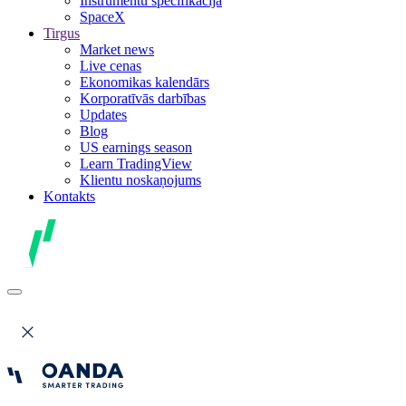
Instrumentu specifikācija
SpaceX
Tirgus
Market news
Live cenas
Ekonomikas kalendārs
Korporatīvās darbības
Updates
Blog
US earnings season
Learn TradingView
Klientu noskaņojums
Kontakts