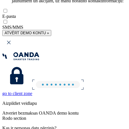
jaunumiem un akcijām, uz manu norādīto kontaktinformāciju:
E-pasta
SMS/MMS
ATVĒRT DEMO KONTU »
go to client zone
Aizpildiet veidlapu
Atveriet bezmaksas OANDA demo kontu
Rodo section
Kas ir personas datu pārzinis?