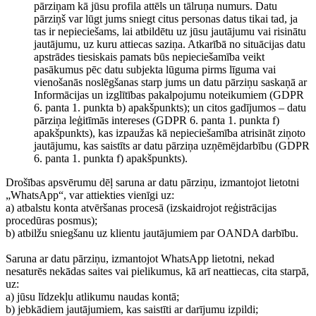
pārziņam kā jūsu profila attēls un tālruņa numurs. Datu
pārziņš var lūgt jums sniegt citus personas datus tikai tad, ja
tas ir nepieciešams, lai atbildētu uz jūsu jautājumu vai risinātu
jautājumu, uz kuru attiecas saziņa. Atkarībā no situācijas datu
apstrādes tiesiskais pamats būs nepieciešamība veikt
pasākumus pēc datu subjekta lūguma pirms līguma vai
vienošanās noslēgšanas starp jums un datu pārziņu saskaņā ar
Informācijas un izglītības pakalpojumu noteikumiem (GDPR
6. panta 1. punkta b) apakšpunkts); un citos gadījumos – datu
pārziņa leģitīmās intereses (GDPR 6. panta 1. punkta f)
apakšpunkts), kas izpaužas kā nepieciešamība atrisināt ziņoto
jautājumu, kas saistīts ar datu pārziņa uzņēmējdarbību (GDPR
6. panta 1. punkta f) apakšpunkts).
Drošības apsvērumu dēļ saruna ar datu pārziņu, izmantojot lietotni
„WhatsApp“, var attiekties vienīgi uz:
a) atbalstu konta atvēršanas procesā (izskaidrojot reģistrācijas
procedūras posmus);
b) atbilžu sniegšanu uz klientu jautājumiem par OANDA darbību.
Saruna ar datu pārziņu, izmantojot WhatsApp lietotni, nekad
nesaturēs nekādas saites vai pielikumus, kā arī neattiecas, cita starpā,
uz:
a) jūsu līdzekļu atlikumu naudas kontā;
b) jebkādiem jautājumiem, kas saistīti ar darījumu izpildi;