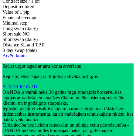
Contract size / 1 lot
Deposit required
Value of 1 pip
Financial leverage
Minimal step
Long swap (daily)
Short sale
NO
Short swap (daily)
Distance SL and TP
0
3-day swap (date)
Atvērt kontu
Sāciet tirgot tagad ar ātru konta atvēršanu.
Reģistrējieties tagad, lai tirgotos aktīvākajos tirgos
ATVER KONTU
OANDA ir vairāk nekā 20 gadus tirgū strādājošs brokeris, kas
lepojas ar vadošajiem analīzes rīkiem un tūkstošiem apmierinātu
klientu, un ir godalgots starpnieks.
Iegūstiet piekļuvi visaktīvākajiem pasaules tirgiem ar tūkstošiem
tirdzniecības instrumentu, kā arī vadošajiem tehniskajiem rīkiem, kas
palīdz veikt analīzi.
Tirdzniecība bez liekām izmaksām un pilnīga cenu pārredzamība -
OANDA piedāvā nulles komisijas maksu par galvenajiem
instrumentiem un pārredzamu cenu noteikšanu.