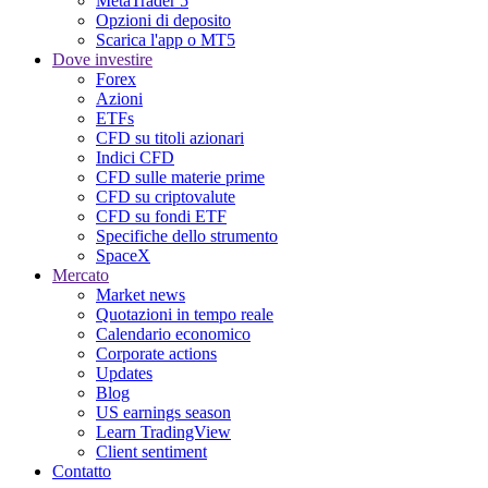
MetaTrader 5
Opzioni di deposito
Scarica l'app o MT5
Dove investire
Forex
Azioni
ETFs
CFD su titoli azionari
Indici CFD
CFD sulle materie prime
CFD su criptovalute
CFD su fondi ETF
Specifiche dello strumento
SpaceX
Mercato
Market news
Quotazioni in tempo reale
Calendario economico
Corporate actions
Updates
Blog
US earnings season
Learn TradingView
Client sentiment
Contatto