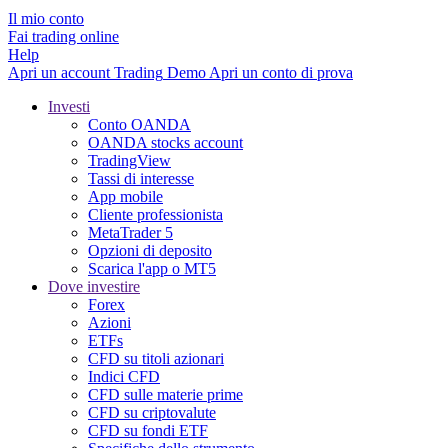
Il mio conto
Fai trading online
Help
Apri un account
Trading
Demo
Apri un conto di prova
Investi
Conto OANDA
OANDA stocks account
TradingView
Tassi di interesse
App mobile
Cliente professionista
MetaTrader 5
Opzioni di deposito
Scarica l'app o MT5
Dove investire
Forex
Azioni
ETFs
CFD su titoli azionari
Indici CFD
CFD sulle materie prime
CFD su criptovalute
CFD su fondi ETF