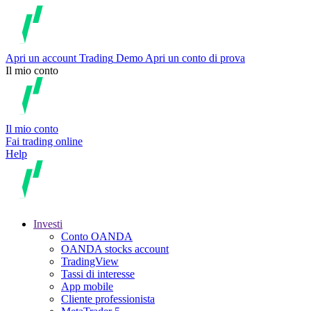
Apri un account
Trading
Demo
Apri un conto di prova
Il mio conto
Il mio conto
Fai trading online
Help
Investi
Conto OANDA
OANDA stocks account
TradingView
Tassi di interesse
App mobile
Cliente professionista