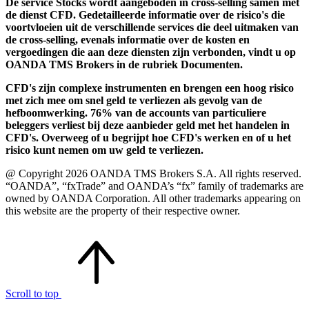
De service Stocks wordt aangeboden in cross-selling samen met
de dienst CFD. Gedetailleerde informatie over de risico's die
voortvloeien uit de verschillende services die deel uitmaken van
de cross-selling, evenals informatie over de kosten en
vergoedingen die aan deze diensten zijn verbonden, vindt u op
OANDA TMS Brokers in de rubriek Documenten.
CFD's zijn complexe instrumenten en brengen een hoog risico
met zich mee om snel geld te verliezen als gevolg van de
hefboomwerking. 76% van de accounts van particuliere
beleggers verliest bij deze aanbieder geld met het handelen in
CFD's. Overweeg of u begrijpt hoe CFD's werken en of u het
risico kunt nemen om uw geld te verliezen.
@ Copyright 2026 OANDA TMS Brokers S.A. All rights reserved.
“OANDA”, “fxTrade” and OANDA’s “fx” family of trademarks are
owned by OANDA Corporation. All other trademarks appearing on
this website are the property of their respective owner.
Scroll to top