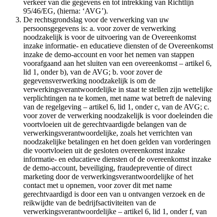
verkeer van die gegevens en tot intrekking van Richtlijn
95/46/EG, (hierna: ‘AVG’).
De rechtsgrondslag voor de verwerking van uw
persoonsgegevens is: a. voor zover de verwerking
noodzakelijk is voor de uitvoering van de Overeenkomst
inzake informatie- en educatieve diensten of de Overeenkomst
inzake de demo-account en voor het nemen van stappen
voorafgaand aan het sluiten van een overeenkomst – artikel 6,
lid 1, onder b), van de AVG; b. voor zover de
gegevensverwerking noodzakelijk is om de
verwerkingsverantwoordelijke in staat te stellen zijn wettelijke
verplichtingen na te komen, met name wat betreft de naleving
van de regelgeving – artikel 6, lid 1, onder c, van de AVG; c.
voor zover de verwerking noodzakelijk is voor doeleinden die
voortvloeien uit de gerechtvaardigde belangen van de
verwerkingsverantwoordelijke, zoals het verrichten van
noodzakelijke betalingen en het doen gelden van vorderingen
die voortvloeien uit de gesloten overeenkomst inzake
informatie- en educatieve diensten of de overeenkomst inzake
de demo-account, beveiliging, fraudepreventie of direct
marketing door de verwerkingsverantwoordelijke of het
contact met u opnemen, voor zover dit met name
gerechtvaardigd is door een van u ontvangen verzoek en de
reikwijdte van de bedrijfsactiviteiten van de
verwerkingsverantwoordelijke – artikel 6, lid 1, onder f, van