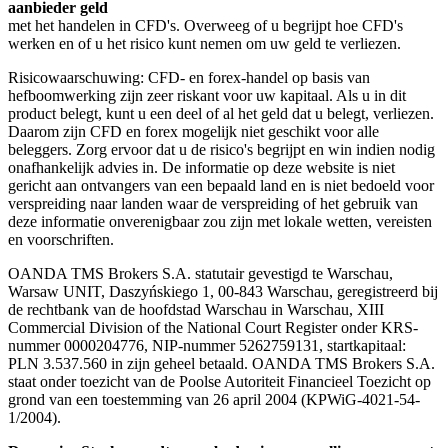
aanbieder geld
met het handelen in CFD's. Overweeg of u begrijpt hoe CFD's
werken en of u het risico kunt nemen om uw geld te verliezen.
Risicowaarschuwing: CFD- en forex-handel op basis van
hefboomwerking zijn zeer riskant voor uw kapitaal. Als u in dit
product belegt, kunt u een deel of al het geld dat u belegt, verliezen.
Daarom zijn CFD en forex mogelijk niet geschikt voor alle
beleggers. Zorg ervoor dat u de risico's begrijpt en win indien nodig
onafhankelijk advies in. De informatie op deze website is niet
gericht aan ontvangers van een bepaald land en is niet bedoeld voor
verspreiding naar landen waar de verspreiding of het gebruik van
deze informatie onverenigbaar zou zijn met lokale wetten, vereisten
en voorschriften.
OANDA TMS Brokers S.A. statutair gevestigd te Warschau,
Warsaw UNIT, Daszyńskiego 1, 00-843 Warschau, geregistreerd bij
de rechtbank van de hoofdstad Warschau in Warschau, XIII
Commercial Division of the National Court Register onder KRS-
nummer 0000204776, NIP-nummer 5262759131, startkapitaal:
PLN 3.537.560 in zijn geheel betaald. OANDA TMS Brokers S.A.
staat onder toezicht van de Poolse Autoriteit Financieel Toezicht op
grond van een toestemming van 26 april 2004 (KPWiG-4021-54-
1/2004).