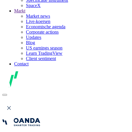
Specificatie instrument
SpaceX
Markt
Market news
Live-koersen
Economische agenda
Corporate actions
Updates
Blog
US earnings season
Learn TradingView
Client sentiment
Contact