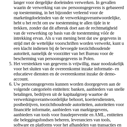
langer voor dergelijke doeleinden verwerken. In gevallen
waarin de verwerking van uw persoonsgegevens is gebaseerd
op toestemming, in het bijzonder verleend voor de
marketingdoeleinden van de verwerkingsverantwoordelijke,
hebt u het recht om uw toestemming te allen tijde in te
trekken, zonder dat dit afbreuk doet aan de rechtmatigheid
van de verwerking op basis van de toestemming vóór de
intrekking ervan. Als u van mening bent dat uw gegevens in
strijd met de wettelijke voorschriften worden verwerkt, kunt u
een klacht indienen bij de bevoegde toezichthoudende
autoriteit, namelijk de voorzitter van het Bureau voor de
bescherming van persoonsgegevens in Polen.
Het verstrekken van gegevens is vrijwillig, maar noodzakelijk
voor het sluiten van de overeenkomst inzake informatie- en
educatieve diensten en de overeenkomst inzake de demo-
account.
Uw persoonsgegevens kunnen worden doorgegeven aan de
volgende categorieën entiteiten: banken, aanbieders van snelle
betalingen, bedrijven uit de kapitaalgroep waartoe de
verwerkingsverantwoordelijke behoort, koeriersdiensten,
postbedrijven, toezichthoudende autoriteiten, autoriteiten voor
financiële informatie, aanbieders van marktgegevens,
aanbieders van tools voor fraudepreventie en AML, entiteiten
die beleggingsfondsen beheren, leveranciers van tools,
software en platforms voor het afhandelen van transacties en