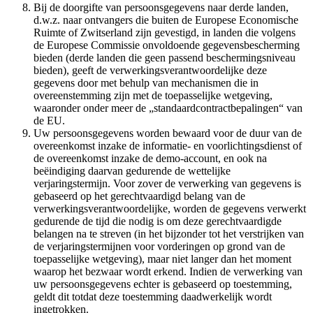
Bij de doorgifte van persoonsgegevens naar derde landen,
d.w.z. naar ontvangers die buiten de Europese Economische
Ruimte of Zwitserland zijn gevestigd, in landen die volgens
de Europese Commissie onvoldoende gegevensbescherming
bieden (derde landen die geen passend beschermingsniveau
bieden), geeft de verwerkingsverantwoordelijke deze
gegevens door met behulp van mechanismen die in
overeenstemming zijn met de toepasselijke wetgeving,
waaronder onder meer de „standaardcontractbepalingen“ van
de EU.
Uw persoonsgegevens worden bewaard voor de duur van de
overeenkomst inzake de informatie- en voorlichtingsdienst of
de overeenkomst inzake de demo-account, en ook na
beëindiging daarvan gedurende de wettelijke
verjaringstermijn. Voor zover de verwerking van gegevens is
gebaseerd op het gerechtvaardigd belang van de
verwerkingsverantwoordelijke, worden de gegevens verwerkt
gedurende de tijd die nodig is om deze gerechtvaardigde
belangen na te streven (in het bijzonder tot het verstrijken van
de verjaringstermijnen voor vorderingen op grond van de
toepasselijke wetgeving), maar niet langer dan het moment
waarop het bezwaar wordt erkend. Indien de verwerking van
uw persoonsgegevens echter is gebaseerd op toestemming,
geldt dit totdat deze toestemming daadwerkelijk wordt
ingetrokken.