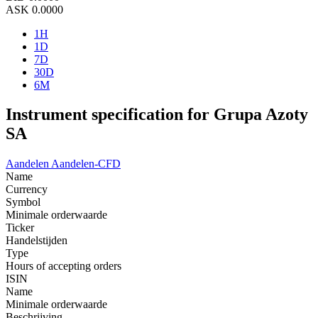
ASK
0.0000
1H
1D
7D
30D
6M
Instrument specification for Grupa Azoty
SA
Aandelen
Aandelen-CFD
Name
Currency
Symbol
Minimale orderwaarde
Ticker
Handelstijden
Type
Hours of accepting orders
ISIN
Name
Minimale orderwaarde
Beschrijving