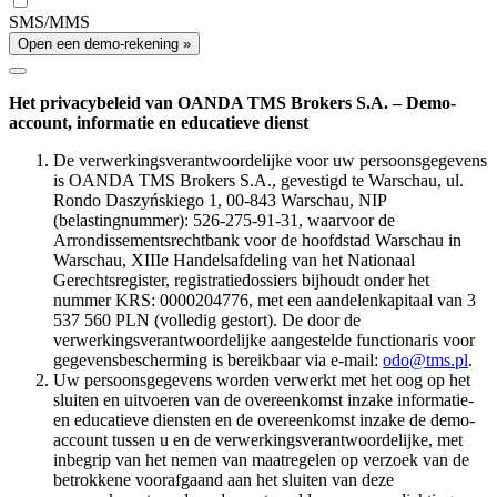
SMS/MMS
Open een demo-rekening »
Het privacybeleid van OANDA TMS Brokers S.A. – Demo-
account, informatie en educatieve dienst
De verwerkingsverantwoordelijke voor uw persoonsgegevens
is OANDA TMS Brokers S.A., gevestigd te Warschau, ul.
Rondo Daszyńskiego 1, 00-843 Warschau, NIP
(belastingnummer): 526-275-91-31, waarvoor de
Arrondissementsrechtbank voor de hoofdstad Warschau in
Warschau, XIIIe Handelsafdeling van het Nationaal
Gerechtsregister, registratiedossiers bijhoudt onder het
nummer KRS: 0000204776, met een aandelenkapitaal van 3
537 560 PLN (volledig gestort). De door de
verwerkingsverantwoordelijke aangestelde functionaris voor
gegevensbescherming is bereikbaar via e-mail:
odo@tms.pl
.
Uw persoonsgegevens worden verwerkt met het oog op het
sluiten en uitvoeren van de overeenkomst inzake informatie-
en educatieve diensten en de overeenkomst inzake de demo-
account tussen u en de verwerkingsverantwoordelijke, met
inbegrip van het nemen van maatregelen op verzoek van de
betrokkene voorafgaand aan het sluiten van deze