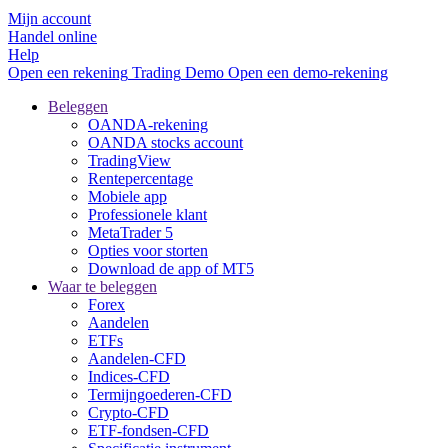
Mijn account
Handel online
Help
Open een rekening
Trading
Demo
Open een demo-rekening
Beleggen
OANDA-rekening
OANDA stocks account
TradingView
Rentepercentage
Mobiele app
Professionele klant
MetaTrader 5
Opties voor storten
Download de app of MT5
Waar te beleggen
Forex
Aandelen
ETFs
Aandelen-CFD
Indices-CFD
Termijngoederen-CFD
Crypto-CFD
ETF-fondsen-CFD