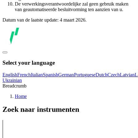
De verwerkingsverantwoordelijke zal geen gebruik maken
van geautomatiseerde besluitvorming ten aanzien van u.
Datum van de laatste update: 4 maart 2026.
Select your language
English
French
Italian
Spanish
German
Portuguese
Dutch
Czech
Latvian
L
Ukrainian
Breadcrumb
Home
Zoek naar instrumenten