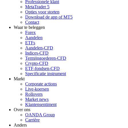
Professionele klant
MetaTrader 5
Opties voor storten
Download de app of MT5
Contact
Waar te beleggen
Forex
Aandelen
ETFs
Aandelen-CFD
Indices-CFD
Termijngoederen-CFD
Crypto-CFD
ETF-fondsen-CFD
Specificatie instrument
Markt
Corporate actions
Live-koersen
Rollovers
Market news
Klantensentiment
Over ons
OANDA Group
Carrière
Anders