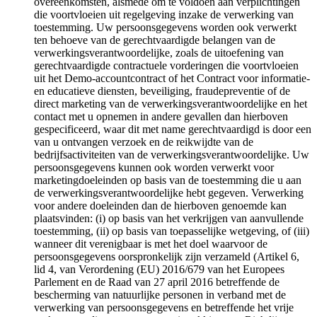
overeenkomsten, alsmede om te voldoen aan verplichtingen
die voortvloeien uit regelgeving inzake de verwerking van
toestemming. Uw persoonsgegevens worden ook verwerkt
ten behoeve van de gerechtvaardigde belangen van de
verwerkingsverantwoordelijke, zoals de uitoefening van
gerechtvaardigde contractuele vorderingen die voortvloeien
uit het Demo-accountcontract of het Contract voor informatie-
en educatieve diensten, beveiliging, fraudepreventie of de
direct marketing van de verwerkingsverantwoordelijke en het
contact met u opnemen in andere gevallen dan hierboven
gespecificeerd, waar dit met name gerechtvaardigd is door een
van u ontvangen verzoek en de reikwijdte van de
bedrijfsactiviteiten van de verwerkingsverantwoordelijke. Uw
persoonsgegevens kunnen ook worden verwerkt voor
marketingdoeleinden op basis van de toestemming die u aan
de verwerkingsverantwoordelijke hebt gegeven. Verwerking
voor andere doeleinden dan de hierboven genoemde kan
plaatsvinden: (i) op basis van het verkrijgen van aanvullende
toestemming, (ii) op basis van toepasselijke wetgeving, of (iii)
wanneer dit verenigbaar is met het doel waarvoor de
persoonsgegevens oorspronkelijk zijn verzameld (Artikel 6,
lid 4, van Verordening (EU) 2016/679 van het Europees
Parlement en de Raad van 27 april 2016 betreffende de
bescherming van natuurlijke personen in verband met de
verwerking van persoonsgegevens en betreffende het vrije