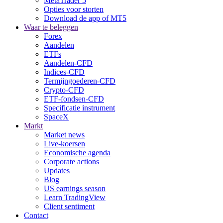
MetaTrader 5
Opties voor storten
Download de app of MT5
Waar te beleggen
Forex
Aandelen
ETFs
Aandelen-CFD
Indices-CFD
Termijngoederen-CFD
Crypto-CFD
ETF-fondsen-CFD
Specificatie instrument
SpaceX
Markt
Market news
Live-koersen
Economische agenda
Corporate actions
Updates
Blog
US earnings season
Learn TradingView
Client sentiment
Contact