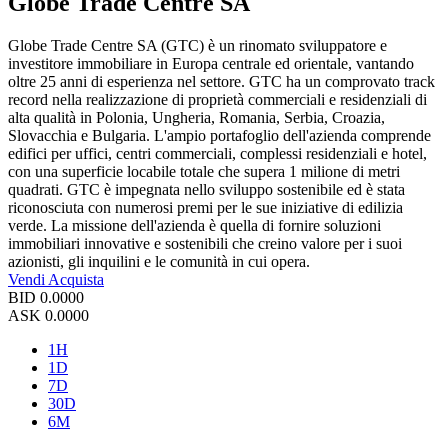
Globe Trade Centre SA
Globe Trade Centre SA (GTC) è un rinomato sviluppatore e
investitore immobiliare in Europa centrale ed orientale, vantando
oltre 25 anni di esperienza nel settore. GTC ha un comprovato track
record nella realizzazione di proprietà commerciali e residenziali di
alta qualità in Polonia, Ungheria, Romania, Serbia, Croazia,
Slovacchia e Bulgaria. L'ampio portafoglio dell'azienda comprende
edifici per uffici, centri commerciali, complessi residenziali e hotel,
con una superficie locabile totale che supera 1 milione di metri
quadrati. GTC è impegnata nello sviluppo sostenibile ed è stata
riconosciuta con numerosi premi per le sue iniziative di edilizia
verde. La missione dell'azienda è quella di fornire soluzioni
immobiliari innovative e sostenibili che creino valore per i suoi
azionisti, gli inquilini e le comunità in cui opera.
Vendi
Acquista
BID
0.0000
ASK
0.0000
1H
1D
7D
30D
6M