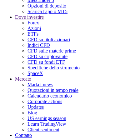
MetaTrader 5
Opzioni di deposito
Scarica l'app o MT5
Dove investire
Forex
Azioni
ETFs
CFD su titoli azionari
Indici CFD
CFD sulle materie prime
CFD su criptovalute
CFD su fondi ETF
Specifiche dello strumento
SpaceX
Mercato
Market news
Quotazioni in tempo reale
Calendario economico
Corporate actions
Updates
Blog
US earnings season
Learn TradingView
Client sentiment
Contatto