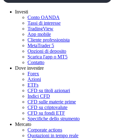
Investi
Conto OANDA
Tassi di interesse
TradingView
App mobile
Cliente professionista
MetaTrader 5
Opzioni di deposito
Scarica l'app o MT5
Contatto
Dove investire
Forex
Azioni
ETFs
CFD su titoli azionari
Indici CFD
CFD sulle materie prime
CFD su criptovalute
CFD su fondi ETF
Specifiche dello strumento
Mercato
Corporate actions
Quotazioni in tempo reale