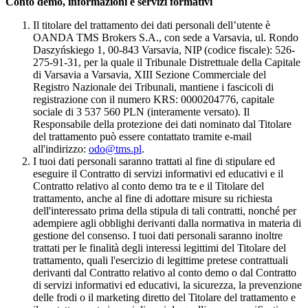
Conto demo, informazioni e servizi formativi
Il titolare del trattamento dei dati personali dell’utente è
OANDA TMS Brokers S.A., con sede a Varsavia, ul. Rondo
Daszyńskiego 1, 00-843 Varsavia, NIP (codice fiscale): 526-
275-91-31, per la quale il Tribunale Distrettuale della Capitale
di Varsavia a Varsavia, XIII Sezione Commerciale del
Registro Nazionale dei Tribunali, mantiene i fascicoli di
registrazione con il numero KRS: 0000204776, capitale
sociale di 3 537 560 PLN (interamente versato). Il
Responsabile della protezione dei dati nominato dal Titolare
del trattamento può essere contattato tramite e-mail
all'indirizzo:
odo@tms.pl
.
I tuoi dati personali saranno trattati al fine di stipulare ed
eseguire il Contratto di servizi informativi ed educativi e il
Contratto relativo al conto demo tra te e il Titolare del
trattamento, anche al fine di adottare misure su richiesta
dell'interessato prima della stipula di tali contratti, nonché per
adempiere agli obblighi derivanti dalla normativa in materia di
gestione del consenso. I tuoi dati personali saranno inoltre
trattati per le finalità degli interessi legittimi del Titolare del
trattamento, quali l'esercizio di legittime pretese contrattuali
derivanti dal Contratto relativo al conto demo o dal Contratto
di servizi informativi ed educativi, la sicurezza, la prevenzione
delle frodi o il marketing diretto del Titolare del trattamento e