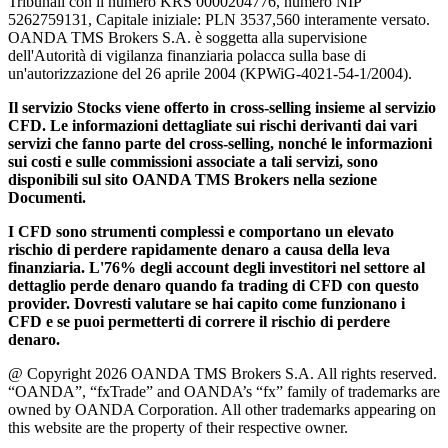
Tribunali con il numero KRS 0000204776, numero NIP
5262759131, Capitale iniziale: PLN 3537,560 interamente versato.
OANDA TMS Brokers S.A. è soggetta alla supervisione
dell'Autorità di vigilanza finanziaria polacca sulla base di
un'autorizzazione del 26 aprile 2004 (KPWiG-4021-54-1/2004).
Il servizio Stocks viene offerto in cross-selling insieme al servizio
CFD. Le informazioni dettagliate sui rischi derivanti dai vari
servizi che fanno parte del cross-selling, nonché le informazioni
sui costi e sulle commissioni associate a tali servizi, sono
disponibili sul sito OANDA TMS Brokers nella sezione
Documenti.
I CFD sono strumenti complessi e comportano un elevato
rischio di perdere rapidamente denaro a causa della leva
finanziaria. L'76% degli account degli investitori nel settore al
dettaglio perde denaro quando fa trading di CFD con questo
provider. Dovresti valutare se hai capito come funzionano i
CFD e se puoi permetterti di correre il rischio di perdere
denaro.
@ Copyright 2026 OANDA TMS Brokers S.A. All rights reserved.
“OANDA”, “fxTrade” and OANDA’s “fx” family of trademarks are
owned by OANDA Corporation. All other trademarks appearing on
this website are the property of their respective owner.