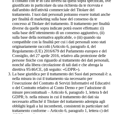
il contatto con te in casi diversi da quelli sopra specificati, ove
giustificato in particolare da una richiesta da te ricevuta e
dall'ambito dell'attività commerciale del Titolare del
trattamento. I tuoi dati personali potranno essere trattati anche
per finalità di marketing sulla base del consenso da te
concesso al Titolare del trattamento. Il trattamento per finalità
diverse da quelle sopra indicate potrà essere effettuato: (i)
sulla base dell’ottenimento di un consenso aggiuntivo, (ii)
sulla base della normativa applicabile, o (iii) quando sia
compatibile con la finalità per cui i dati personali sono stati
originariamente raccolti (Articolo 6, paragrafo 4, del
Regolamento (UE) 2016/679 del Parlamento europeo e del
Consiglio, del 27 aprile 2016, relativo alla protezione delle
persone fisiche con riguardo al trattamento dei dati personali,
nonché alla libera circolazione di tali dati e che abroga la
direttiva 95/46/CE, (di seguito: «GDPR»).
La base giuridica per il trattamento dei Suoi dati personali è: a.
nella misura in cui il trattamento sia necessario per
l’esecuzione del Contratto di Servizi Informativi ed Educativi
o del Contratto relativo al Conto Demo e per l’adozione di
misure precontrattuali – Articolo 6, paragrafo 1, lettera b del
GDPR; b. nella misura in cui il trattamento dei dati sia
necessario affinché il Titolare del trattamento adempia agli
obblighi legali a lui incombenti, consistenti in particolare nel
trattamento conforme – Articolo 6, paragrafo 1, lettera c) del