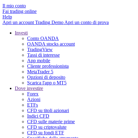
Il mio conto
Fai trading online
Help
Apri un account
Trading
Demo
Apri un conto di prova
Investi
Conto OANDA
OANDA stocks account
TradingView
Tassi di interesse
App mobile
Cliente professionista
MetaTrader 5
Opzioni di deposito
Scarica l'app o MT5
Dove investire
Forex
Azioni
ETFs
CFD su titoli azionari
Indici CFD
CFD sulle materie prime
CFD su criptovalute
CFD su fondi ETF