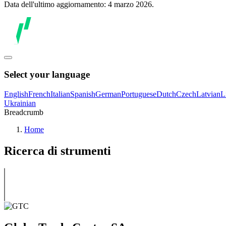
Data dell'ultimo aggiornamento: 4 marzo 2026.
Select your language
English
French
Italian
Spanish
German
Portuguese
Dutch
Czech
Latvian
L
Ukrainian
Breadcrumb
Home
Ricerca di strumenti