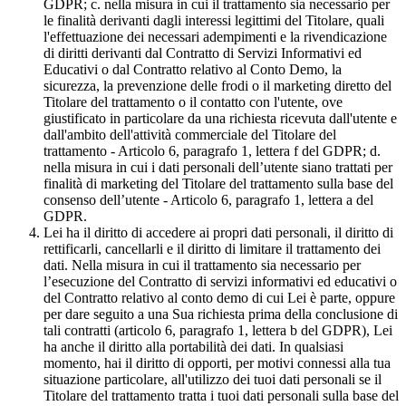
GDPR; c. nella misura in cui il trattamento sia necessario per
le finalità derivanti dagli interessi legittimi del Titolare, quali
l'effettuazione dei necessari adempimenti e la rivendicazione
di diritti derivanti dal Contratto di Servizi Informativi ed
Educativi o dal Contratto relativo al Conto Demo, la
sicurezza, la prevenzione delle frodi o il marketing diretto del
Titolare del trattamento o il contatto con l'utente, ove
giustificato in particolare da una richiesta ricevuta dall'utente e
dall'ambito dell'attività commerciale del Titolare del
trattamento - Articolo 6, paragrafo 1, lettera f del GDPR; d.
nella misura in cui i dati personali dell’utente siano trattati per
finalità di marketing del Titolare del trattamento sulla base del
consenso dell’utente - Articolo 6, paragrafo 1, lettera a del
GDPR.
Lei ha il diritto di accedere ai propri dati personali, il diritto di
rettificarli, cancellarli e il diritto di limitare il trattamento dei
dati. Nella misura in cui il trattamento sia necessario per
l’esecuzione del Contratto di servizi informativi ed educativi o
del Contratto relativo al conto demo di cui Lei è parte, oppure
per dare seguito a una Sua richiesta prima della conclusione di
tali contratti (articolo 6, paragrafo 1, lettera b del GDPR), Lei
ha anche il diritto alla portabilità dei dati. In qualsiasi
momento, hai il diritto di opporti, per motivi connessi alla tua
situazione particolare, all'utilizzo dei tuoi dati personali se il
Titolare del trattamento tratta i tuoi dati personali sulla base del