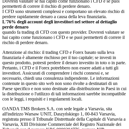
Dovresti valutare se hai capito come funzionano i CFD e se puoi
permetterti di correre il rischio di perdere denaro.
I CFD sono strumenti complessi e comportano un elevato rischio di
perdere rapidamente denaro a causa della leva finanziaria.
L'76% degli account degli investitori nel settore al dettaglio
perde denaro
quando fa trading di CFD con questo provider. Dovresti valutare se
hai capito come funzionano i CFD e se puoi permetterti di correre il
rischio di perdere denaro.
Attenzione al rischio: il trading CFD e Forex basato sulla leva
finanziaria è altamente rischioso per il tuo capitale; se investi in
questo prodotto, potresti perdere il denaro investito in toto o in parte.
Pertanto, i CFD e il Forex potrebbero non essere adatti a tutti gli
investitori. Assicurati di comprendere i rischi connessi e, se
necessario, chiedi una consulenza indipendente. Le informazioni
contenute in questo sito web non sono rivolte a destinatari di un
Paese specifico e non sono destinate alla distribuzione in Paesi in cui
la distribuzione o l'utilizzo di tali informazioni sarebbe incompatibile
con le leggi, i requisiti e i regolamenti locali.
OANDA TMS Brokers S.A. con sede legale a Varsavia, sita
all'indirizzo Warsaw UNIT, Daszyńskiego 1, 00-843 Varsavia,
registrata presso il Tribunale Distrettuale della Capitale di Varsavia a
Varsavia, XIII Divisione Commerciale del Registro Nazionale dei