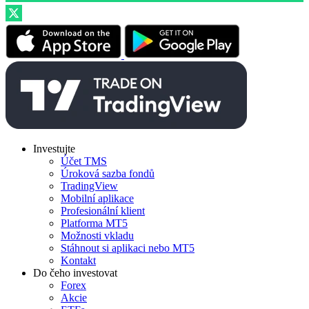
Investujte
Účet TMS
Úroková sazba fondů
TradingView
Mobilní aplikace
Profesionální klient
Platforma MT5
Možnosti vkladu
Stáhnout si aplikaci nebo MT5
Kontakt
Do čeho investovat
Forex
Akcie