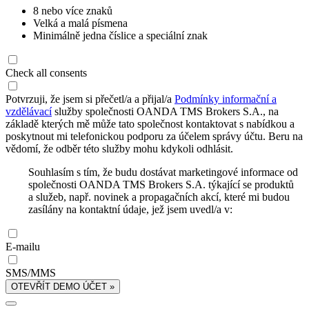
8 nebo více znaků
Velká a malá písmena
Minimálně jedna číslice a speciální znak
Check all consents
Potvrzuji, že jsem si přečetl/a a přijal/a
Podmínky informační a
vzdělávací
služby společnosti OANDA TMS Brokers S.A., na
základě kterých mě může tato společnost kontaktovat s nabídkou a
poskytnout mi telefonickou podporu za účelem správy účtu. Beru na
vědomí, že odběr této služby mohu kdykoli odhlásit.
Souhlasím s tím, že budu dostávat marketingové informace od
společnosti OANDA TMS Brokers S.A. týkající se produktů
a služeb, např. novinek a propagačních akcí, které mi budou
zasílány na kontaktní údaje, jež jsem uvedl/a v:
E-mailu
SMS/MMS
OTEVŘÍT DEMO ÚČET »