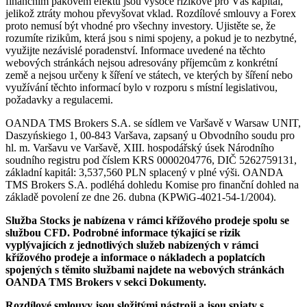
finančním pákovém efektu jsou vysoce rizikové pro Váš kapitál,
jelikož ztráty mohou převyšovat vklad. Rozdílové smlouvy a Forex
proto nemusí být vhodné pro všechny investory. Ujistěte se, že
rozumíte rizikům, která jsou s nimi spojeny, a pokud je to nezbytné,
využijte nezávislé poradenství. Informace uvedené na těchto
webových stránkách nejsou adresovány příjemcům z konkrétní
země a nejsou určeny k šíření ve státech, ve kterých by šíření nebo
využívání těchto informací bylo v rozporu s místní legislativou,
požadavky a regulacemi.
OANDA TMS Brokers S.A. se sídlem ve Varšavě v Warsaw UNIT,
Daszyńskiego 1, 00-843 Varšava, zapsaný u Obvodního soudu pro
hl. m. Varšavu ve Varšavě, XIII. hospodářský úsek Národního
soudního registru pod číslem KRS 0000204776, DIČ 5262759131,
základní kapitál: 3,537,560 PLN splacený v plné výši. OANDA
TMS Brokers S.A. podléhá dohledu Komise pro finanční dohled na
základě povolení ze dne 26. dubna (KPWiG-4021-54-1/2004).
Služba Stocks je nabízena v rámci křížového prodeje spolu se
službou CFD. Podrobné informace týkající se rizik
vyplývajících z jednotlivých služeb nabízených v rámci
křížového prodeje a informace o nákladech a poplatcích
spojených s těmito službami najdete na webových stránkách
OANDA TMS Brokers v sekci Dokumenty.
Rozdílové smlouvy jsou složitými nástroji a jsou spjaty s