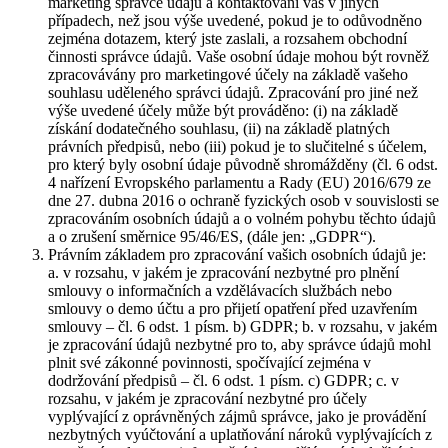
marketing správce údajů a kontaktování vás v jiných
případech, než jsou výše uvedené, pokud je to odůvodněno
zejména dotazem, který jste zaslali, a rozsahem obchodní
činnosti správce údajů. Vaše osobní údaje mohou být rovněž
zpracovávány pro marketingové účely na základě vašeho
souhlasu uděleného správci údajů. Zpracování pro jiné než
výše uvedené účely může být prováděno: (i) na základě
získání dodatečného souhlasu, (ii) na základě platných
právních předpisů, nebo (iii) pokud je to slučitelné s účelem,
pro který byly osobní údaje původně shromážděny (čl. 6 odst.
4 nařízení Evropského parlamentu a Rady (EU) 2016/679 ze
dne 27. dubna 2016 o ochraně fyzických osob v souvislosti se
zpracováním osobních údajů a o volném pohybu těchto údajů
a o zrušení směrnice 95/46/ES, (dále jen: „GDPR“).
Právním základem pro zpracování vašich osobních údajů je:
a. v rozsahu, v jakém je zpracování nezbytné pro plnění
smlouvy o informačních a vzdělávacích službách nebo
smlouvy o demo účtu a pro přijetí opatření před uzavřením
smlouvy – čl. 6 odst. 1 písm. b) GDPR; b. v rozsahu, v jakém
je zpracování údajů nezbytné pro to, aby správce údajů mohl
plnit své zákonné povinnosti, spočívající zejména v
dodržování předpisů – čl. 6 odst. 1 písm. c) GDPR; c. v
rozsahu, v jakém je zpracování nezbytné pro účely
vyplývající z oprávněných zájmů správce, jako je provádění
nezbytných vyúčtování a uplatňování nároků vyplývajících z