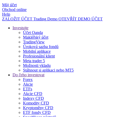
Můj účet
Obchod online
Help
ZALOŽIT ÚČET
Trading
Demo
OTEVŘÍT DEMO ÚČET
Investujte
Účet Oanda
Makléřský účet
TradingView
Úroková sazba fondů
Mobilní aplikace
Profesionální klient
Meta trader 5
Možnosti vkladu
Stáhnout si aplikaci nebo MT5
Do čeho investovat
Forex
Akcie
ETFs
Akcie CFD
Indexy CFD
Komodity CFD
Kryptoměny CFD
ETF fondy CFD