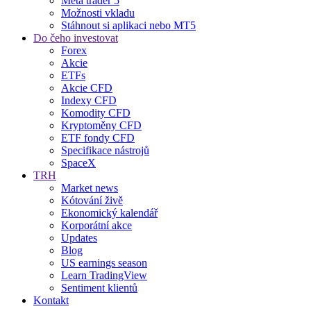
Meta trader 5
Možnosti vkladu
Stáhnout si aplikaci nebo MT5
Do čeho investovat
Forex
Akcie
ETFs
Akcie CFD
Indexy CFD
Komodity CFD
Kryptoměny CFD
ETF fondy CFD
Specifikace nástrojů
SpaceX
TRH
Market news
Kótování živě
Ekonomický kalendář
Korporátní akce
Updates
Blog
US earnings season
Learn TradingView
Sentiment klientů
Kontakt