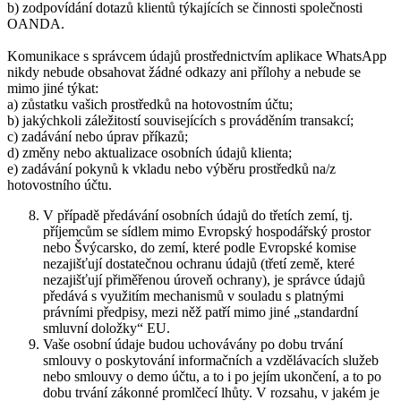
b) zodpovídání dotazů klientů týkajících se činnosti společnosti
OANDA.
Komunikace s správcem údajů prostřednictvím aplikace WhatsApp
nikdy nebude obsahovat žádné odkazy ani přílohy a nebude se
mimo jiné týkat:
a) zůstatku vašich prostředků na hotovostním účtu;
b) jakýchkoli záležitostí souvisejících s prováděním transakcí;
c) zadávání nebo úprav příkazů;
d) změny nebo aktualizace osobních údajů klienta;
e) zadávání pokynů k vkladu nebo výběru prostředků na/z
hotovostního účtu.
V případě předávání osobních údajů do třetích zemí, tj.
příjemcům se sídlem mimo Evropský hospodářský prostor
nebo Švýcarsko, do zemí, které podle Evropské komise
nezajišťují dostatečnou ochranu údajů (třetí země, které
nezajišťují přiměřenou úroveň ochrany), je správce údajů
předává s využitím mechanismů v souladu s platnými
právními předpisy, mezi něž patří mimo jiné „standardní
smluvní doložky“ EU.
Vaše osobní údaje budou uchovávány po dobu trvání
smlouvy o poskytování informačních a vzdělávacích služeb
nebo smlouvy o demo účtu, a to i po jejím ukončení, a to po
dobu trvání zákonné promlčecí lhůty. V rozsahu, v jakém je