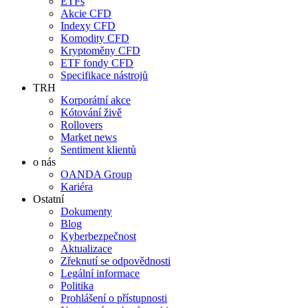
ETFs
Akcie CFD
Indexy CFD
Komodity CFD
Kryptoměny CFD
ETF fondy CFD
Specifikace nástrojů
TRH
Korporátní akce
Kótování živě
Rollovers
Market news
Sentiment klientů
o nás
OANDA Group
Kariéra
Ostatní
Dokumenty
Blog
Kyberbezpečnost
Aktualizace
Zřeknutí se odpovědnosti
Legální informace
Politika
Prohlášení o přístupnosti