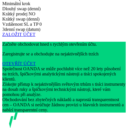
Minimální krok
Dlouhý swap (denní)
Krátký prodej
NO
Krátký swap (denní)
Vzdálenost SL a TP
0
3denní swap (datum)
ZALOŽIT ÚČET
Začněte obchodovat hned s rychlým otevřením účtu.
Zaregistrujte se a obchodujte na nejaktivnějších trzích
OTEVŘÍT ÚČET
Společnost OANDA se může pochlubit více než 20 lety působení
na trzích, špičkovými analytickými nástroji a tisíci spokojených
klientů.
Získejte přístup k nejaktivnějším světovým trhům s tisíci instrumenty
na dosah ruky a špičkovými technickými nástroji, které vám
pomohou při analýze.
Obchodování bez zbytečných nákladů a naprostá transparentnost
cen – OANDA si neúčtuje žádnou provizi u hlavních instrumentů a
nabízí transparentní ceny.