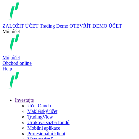
ZALOŽIT ÚČET
Trading
Demo
OTEVŘÍT DEMO ÚČET
Můj účet
Můj účet
Obchod online
Help
Investujte
Účet Oanda
Makléřský účet
TradingView
Úroková sazba fondů
Mobilní aplikace
Profesionální klient