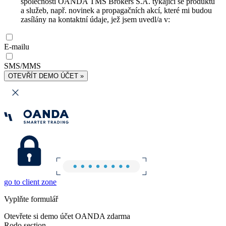
společnosti OANDA TMS Brokers S.A. týkající se produktů
a služeb, např. novinek a propagačních akcí, které mi budou
zasílány na kontaktní údaje, jež jsem uvedl/a v:
E-mailu
SMS/MMS
OTEVŘÍT DEMO ÚČET »
go to client zone
Vyplňte formulář
Otevřete si demo účet OANDA zdarma
Rodo section