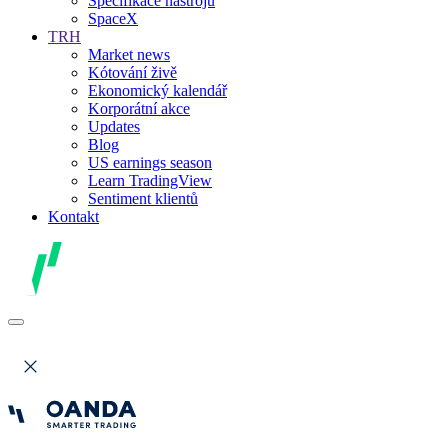
Specifikace nástrojů
SpaceX
TRH
Market news
Kótování živě
Ekonomický kalendář
Korporátní akce
Updates
Blog
US earnings season
Learn TradingView
Sentiment klientů
Kontakt