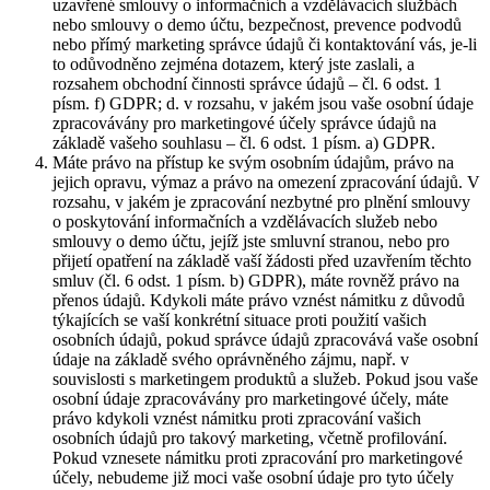
uzavřené smlouvy o informačních a vzdělávacích službách
nebo smlouvy o demo účtu, bezpečnost, prevence podvodů
nebo přímý marketing správce údajů či kontaktování vás, je-li
to odůvodněno zejména dotazem, který jste zaslali, a
rozsahem obchodní činnosti správce údajů – čl. 6 odst. 1
písm. f) GDPR; d. v rozsahu, v jakém jsou vaše osobní údaje
zpracovávány pro marketingové účely správce údajů na
základě vašeho souhlasu – čl. 6 odst. 1 písm. a) GDPR.
Máte právo na přístup ke svým osobním údajům, právo na
jejich opravu, výmaz a právo na omezení zpracování údajů. V
rozsahu, v jakém je zpracování nezbytné pro plnění smlouvy
o poskytování informačních a vzdělávacích služeb nebo
smlouvy o demo účtu, jejíž jste smluvní stranou, nebo pro
přijetí opatření na základě vaší žádosti před uzavřením těchto
smluv (čl. 6 odst. 1 písm. b) GDPR), máte rovněž právo na
přenos údajů. Kdykoli máte právo vznést námitku z důvodů
týkajících se vaší konkrétní situace proti použití vašich
osobních údajů, pokud správce údajů zpracovává vaše osobní
údaje na základě svého oprávněného zájmu, např. v
souvislosti s marketingem produktů a služeb. Pokud jsou vaše
osobní údaje zpracovávány pro marketingové účely, máte
právo kdykoli vznést námitku proti zpracování vašich
osobních údajů pro takový marketing, včetně profilování.
Pokud vznesete námitku proti zpracování pro marketingové
účely, nebudeme již moci vaše osobní údaje pro tyto účely