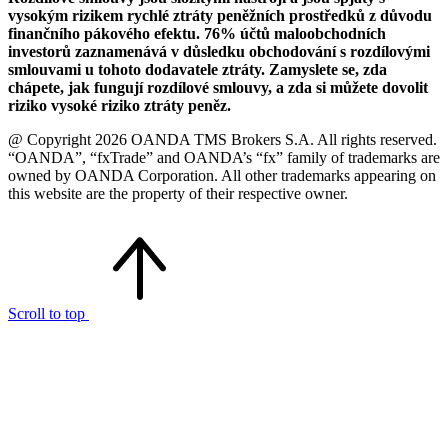
vysokým rizikem rychlé ztráty peněžních prostředků z důvodu
finančního pákového efektu. 76% účtů maloobchodních
investorů zaznamenává v důsledku obchodování s rozdílovými
smlouvami u tohoto dodavatele ztráty. Zamyslete se, zda
chápete, jak fungují rozdílové smlouvy, a zda si můžete dovolit
riziko vysoké riziko ztráty peněz.
@ Copyright 2026 OANDA TMS Brokers S.A. All rights reserved.
“OANDA”, “fxTrade” and OANDA’s “fx” family of trademarks are
owned by OANDA Corporation. All other trademarks appearing on
this website are the property of their respective owner.
Scroll to top