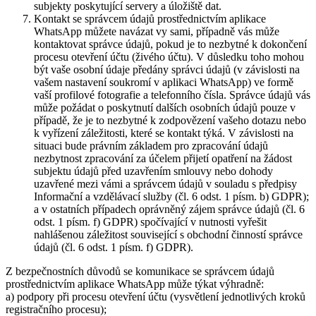
subjekty poskytující servery a úložiště dat.
Kontakt se správcem údajů prostřednictvím aplikace
WhatsApp můžete navázat vy sami, případně vás může
kontaktovat správce údajů, pokud je to nezbytné k dokončení
procesu otevření účtu (živého účtu). V důsledku toho mohou
být vaše osobní údaje předány správci údajů (v závislosti na
vašem nastavení soukromí v aplikaci WhatsApp) ve formě
vaší profilové fotografie a telefonního čísla. Správce údajů vás
může požádat o poskytnutí dalších osobních údajů pouze v
případě, že je to nezbytné k zodpovězení vašeho dotazu nebo
k vyřízení záležitosti, které se kontakt týká. V závislosti na
situaci bude právním základem pro zpracování údajů
nezbytnost zpracování za účelem přijetí opatření na žádost
subjektu údajů před uzavřením smlouvy nebo dohody
uzavřené mezi vámi a správcem údajů v souladu s předpisy
Informační a vzdělávací služby (čl. 6 odst. 1 písm. b) GDPR);
a v ostatních případech oprávněný zájem správce údajů (čl. 6
odst. 1 písm. f) GDPR) spočívající v nutnosti vyřešit
nahlášenou záležitost související s obchodní činností správce
údajů (čl. 6 odst. 1 písm. f) GDPR).
Z bezpečnostních důvodů se komunikace se správcem údajů
prostřednictvím aplikace WhatsApp může týkat výhradně:
a) podpory při procesu otevření účtu (vysvětlení jednotlivých kroků
registračního procesu);