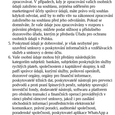
zpracovávat. V případech, kdy je zpracování vašich osobních
údajů založeno na souhlasu, zejména uděleném pro
marketingové účely správce údajů, máte právo svůj souhlas
kdykoli odvolat, aniž by to mělo vliv na zákonnost zpracování
založeného na souhlasu před jeho odvoláním. Pokud se
domníváte, že vaše údaje jsou zpracovávány v rozporu s
právními předpisy, můžete podat stížnost u příslušného
dozorového úřadu, kterým je předseda Úřadu pro ochranu
osobních údajů v Polsku.
Poskytnutí údajů je dobrovolné, je však nezbytné pro
uzavření smlouvy o poskytování informačních a vzdělávacích
služeb a smlouvy o demo účtu.
Vaše osobní údaje mohou být předány následujícím
kategoriím subjektů: bankám, subjektům poskytujícím služby
rychlých plateb, společnostem z kapitálové skupiny, k níž
patří správce údajů, kurýrní služby, poštovní operátoři,
dozorové orgány, orgány pro finanční informace,
poskytovatelé tržních dat, poskytovatelé nástrojů pro prevenci
podvodů a proti praní špinavých peněz, subjekty spravující
investiční fondy, dodavatelé nástrojů, softwaru a platforem
pro obsluhu transakcí a finančních operací prováděných v
rámci plnění rámcové smlouvy, jakož i pro zasílání
obchodních informací prostřednictvím elektronické
komunikace, právní poradci, auditorské společnosti,
poradenské společnosti, poskytovatel aplikace WhatsApp a