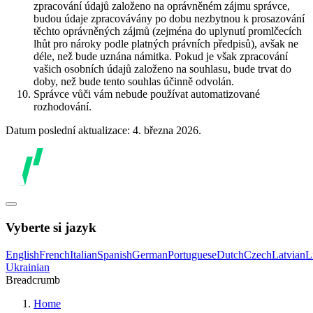
zpracování údajů založeno na oprávněném zájmu správce,
budou údaje zpracovávány po dobu nezbytnou k prosazování
těchto oprávněných zájmů (zejména do uplynutí promlčecích
lhůt pro nároky podle platných právních předpisů), avšak ne
déle, než bude uznána námitka. Pokud je však zpracování
vašich osobních údajů založeno na souhlasu, bude trvat do
doby, než bude tento souhlas účinně odvolán.
Správce vůči vám nebude používat automatizované
rozhodování.
Datum poslední aktualizace: 4. března 2026.
Vyberte si jazyk
English
French
Italian
Spanish
German
Portuguese
Dutch
Czech
Latvian
L
Ukrainian
Breadcrumb
Home