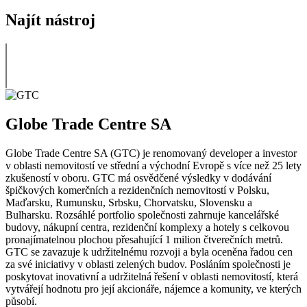
Najít nástroj
Globe Trade Centre SA
Globe Trade Centre SA (GTC) je renomovaný developer a investor
v oblasti nemovitostí ve střední a východní Evropě s více než 25 lety
zkušeností v oboru. GTC má osvědčené výsledky v dodávání
špičkových komerčních a rezidenčních nemovitostí v Polsku,
Maďarsku, Rumunsku, Srbsku, Chorvatsku, Slovensku a
Bulharsku. Rozsáhlé portfolio společnosti zahrnuje kancelářské
budovy, nákupní centra, rezidenční komplexy a hotely s celkovou
pronajímatelnou plochou přesahující 1 milion čtverečních metrů.
GTC se zavazuje k udržitelnému rozvoji a byla oceněna řadou cen
za své iniciativy v oblasti zelených budov. Posláním společnosti je
poskytovat inovativní a udržitelná řešení v oblasti nemovitostí, která
vytvářejí hodnotu pro její akcionáře, nájemce a komunity, ve kterých
působí.