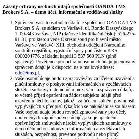
Zásady ochrany osobních údajů společnosti OANDA TMS
Brokers S.A. – demo účet, informační a vzdělávací služby
Správcem vašich osobních údajů je společnost OANDA TMS
Brokers S.A. se sídlem ve Varšavě, ul. Rondo Daszyńskiego
1, 00-843 Varšava, NIP (daňové identifikační číslo): 526-275-
91-31, pro kterou vede Okresní soud pro hlavní město
Varšavu ve Varšavě, XIII. obchodní oddělení Národního
soudního rejstříku, registrační spisy pod číslem KRS:
0000204776, základní kapitál 3 537 560 PLN (plně
splacený). Pověřenec pro ochranu osobních údajů jmenovaný
správcem údajů je k dispozici na e-mailové adrese:
odo@tms.pl
.
Vaše osobní údaje budou zpracovávány za účelem uzavření a
plnění smlouvy o poskytování informačních a vzdělávacích
služeb a smlouvy o demo účtu mezi vámi a správcem údajů, a
to včetně přijetí opatření na žádost subjektu údajů před
uzavřením těchto smluv, jakož i za účelem splnění povinností
vyplývajících z předpisů týkajících se nakládání se souhlasem.
Vaše osobní údaje budou rovněž zpracovávány pro účely
oprávněných zájmů správce údajů, jako je uplatnění
oprávněných smluvních nároků vyplývajících ze smlouvy o
demo účtu nebo smlouvy o informačních a vzdělávacích
službách, bezpečnost, prevence podvodů nebo přímý