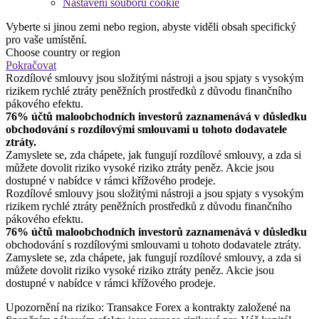
Nastavení souborů cookie
Vyberte si jinou zemi nebo region, abyste viděli obsah specifický
pro vaše umístění.
Choose country or region
Pokračovat
Rozdílové smlouvy jsou složitými nástroji a jsou spjaty s vysokým
rizikem rychlé ztráty peněžních prostředků z důvodu finančního
pákového efektu.
76% účtů maloobchodních investorů zaznamenává v důsledku
obchodování s rozdílovými smlouvami u tohoto dodavatele
ztráty.
Zamyslete se, zda chápete, jak fungují rozdílové smlouvy, a zda si
můžete dovolit riziko vysoké riziko ztráty peněz. Akcie jsou
dostupné v nabídce v rámci křížového prodeje.
Rozdílové smlouvy jsou složitými nástroji a jsou spjaty s vysokým
rizikem rychlé ztráty peněžních prostředků z důvodu finančního
pákového efektu.
76% účtů maloobchodních investorů zaznamenává v důsledku
obchodování s rozdílovými smlouvami u tohoto dodavatele ztráty.
Zamyslete se, zda chápete, jak fungují rozdílové smlouvy, a zda si
můžete dovolit riziko vysoké riziko ztráty peněz. Akcie jsou
dostupné v nabídce v rámci křížového prodeje.
Upozornění na riziko: Transakce Forex a kontrakty založené na