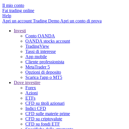
Il mio conto
Fai trading online
Help
Apri un account
Trading
Demo
Apri un conto di prova
Investi
Conto OANDA
OANDA stocks account
TradingView
Tassi di interesse
App mobile
Cliente professionista
MetaTrader 5
Opzioni di deposito
Scarica l'app o MT5
Dove investire
Forex
Azioni
ETFs
CFD su titoli azionari
Indici CFD
CFD sulle materie prime
CFD su criptovalute
CFD su fondi ETF