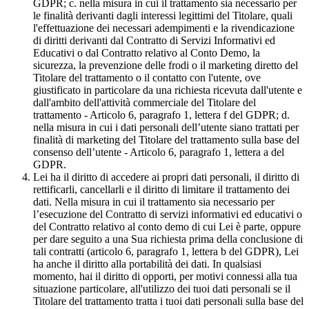
GDPR; c. nella misura in cui il trattamento sia necessario per
le finalità derivanti dagli interessi legittimi del Titolare, quali
l'effettuazione dei necessari adempimenti e la rivendicazione
di diritti derivanti dal Contratto di Servizi Informativi ed
Educativi o dal Contratto relativo al Conto Demo, la
sicurezza, la prevenzione delle frodi o il marketing diretto del
Titolare del trattamento o il contatto con l'utente, ove
giustificato in particolare da una richiesta ricevuta dall'utente e
dall'ambito dell'attività commerciale del Titolare del
trattamento - Articolo 6, paragrafo 1, lettera f del GDPR; d.
nella misura in cui i dati personali dell’utente siano trattati per
finalità di marketing del Titolare del trattamento sulla base del
consenso dell’utente - Articolo 6, paragrafo 1, lettera a del
GDPR.
Lei ha il diritto di accedere ai propri dati personali, il diritto di
rettificarli, cancellarli e il diritto di limitare il trattamento dei
dati. Nella misura in cui il trattamento sia necessario per
l’esecuzione del Contratto di servizi informativi ed educativi o
del Contratto relativo al conto demo di cui Lei è parte, oppure
per dare seguito a una Sua richiesta prima della conclusione di
tali contratti (articolo 6, paragrafo 1, lettera b del GDPR), Lei
ha anche il diritto alla portabilità dei dati. In qualsiasi
momento, hai il diritto di opporti, per motivi connessi alla tua
situazione particolare, all'utilizzo dei tuoi dati personali se il
Titolare del trattamento tratta i tuoi dati personali sulla base del