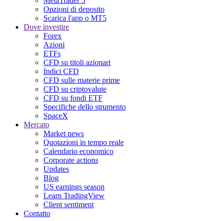
MetaTrader 5
Opzioni di deposito
Scarica l'app o MT5
Dove investire
Forex
Azioni
ETFs
CFD su titoli azionari
Indici CFD
CFD sulle materie prime
CFD su criptovalute
CFD su fondi ETF
Specifiche dello strumento
SpaceX
Mercato
Market news
Quotazioni in tempo reale
Calendario economico
Corporate actions
Updates
Blog
US earnings season
Learn TradingView
Client sentiment
Contatto