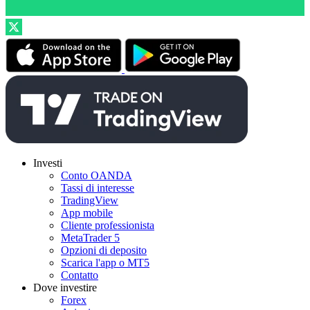
Investi
Conto OANDA
Tassi di interesse
TradingView
App mobile
Cliente professionista
MetaTrader 5
Opzioni di deposito
Scarica l'app o MT5
Contatto
Dove investire
Forex