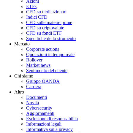
Azioni
ETFs
CFD su titoli azionari
Indici CFD
CFD sulle materie prime
CFD su criptovalute
CFD su fondi ETF
Specifiche dello strumento
Mercato
Corporate actions
Quotazioni in tempo reale
Rollover
Market news
Sentimento del cliente
Chi siamo
Gruppo OANDA
Carriera
Altro
Documenti
Novità
Cybersecurity
Aggiornamenti
Esclusione di responsabilità
Informazioni legali
Informativa sulla privacy