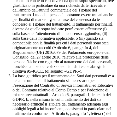
il contatto con te in casi diversi da quelli sopra specificati, ove
giustificato in particolare da una richiesta da te ricevuta e
dall'ambito dell'attività commerciale del Titolare del
trattamento. I tuoi dati personali potranno essere trattati anche
per finalità di marketing sulla base del consenso da te
concesso al Titolare del trattamento. Il trattamento per finalità
diverse da quelle sopra indicate potrà essere effettuato: (i)
sulla base dell’ottenimento di un consenso aggiuntivo, (ii)
sulla base della normativa applicabile, o (iii) quando sia
compatibile con la finalità per cui i dati personali sono stati
originariamente raccolti (Articolo 6, paragrafo 4, del
Regolamento (UE) 2016/679 del Parlamento europeo e del
Consiglio, del 27 aprile 2016, relativo alla protezione delle
persone fisiche con riguardo al trattamento dei dati personali,
nonché alla libera circolazione di tali dati e che abroga la
direttiva 95/46/CE, (di seguito: «GDPR»).
La base giuridica per il trattamento dei Suoi dati personali è: a.
nella misura in cui il trattamento sia necessario per
l’esecuzione del Contratto di Servizi Informativi ed Educativi
o del Contratto relativo al Conto Demo e per l’adozione di
misure precontrattuali – Articolo 6, paragrafo 1, lettera b del
GDPR; b. nella misura in cui il trattamento dei dati sia
necessario affinché il Titolare del trattamento adempia agli
obblighi legali a lui incombenti, consistenti in particolare nel
trattamento conforme – Articolo 6, paragrafo 1, lettera c) del