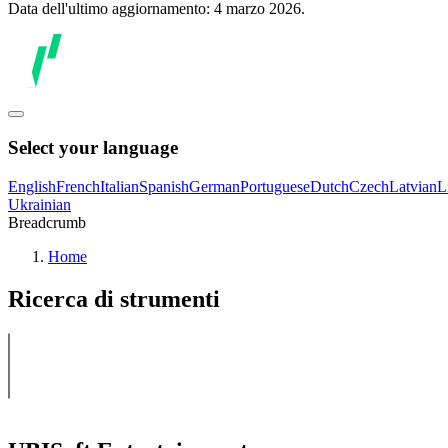
Data dell'ultimo aggiornamento: 4 marzo 2026.
Select your language
English
French
Italian
Spanish
German
Portuguese
Dutch
Czech
Latvian
L
Ukrainian
Breadcrumb
Home
Ricerca di strumenti