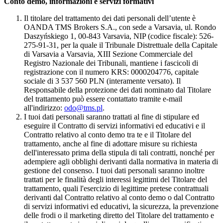
Conto demo, informazioni e servizi formativi
Il titolare del trattamento dei dati personali dell’utente è
OANDA TMS Brokers S.A., con sede a Varsavia, ul. Rondo
Daszyńskiego 1, 00-843 Varsavia, NIP (codice fiscale): 526-
275-91-31, per la quale il Tribunale Distrettuale della Capitale
di Varsavia a Varsavia, XIII Sezione Commerciale del
Registro Nazionale dei Tribunali, mantiene i fascicoli di
registrazione con il numero KRS: 0000204776, capitale
sociale di 3 537 560 PLN (interamente versato). Il
Responsabile della protezione dei dati nominato dal Titolare
del trattamento può essere contattato tramite e-mail
all'indirizzo:
odo@tms.pl
.
I tuoi dati personali saranno trattati al fine di stipulare ed
eseguire il Contratto di servizi informativi ed educativi e il
Contratto relativo al conto demo tra te e il Titolare del
trattamento, anche al fine di adottare misure su richiesta
dell'interessato prima della stipula di tali contratti, nonché per
adempiere agli obblighi derivanti dalla normativa in materia di
gestione del consenso. I tuoi dati personali saranno inoltre
trattati per le finalità degli interessi legittimi del Titolare del
trattamento, quali l'esercizio di legittime pretese contrattuali
derivanti dal Contratto relativo al conto demo o dal Contratto
di servizi informativi ed educativi, la sicurezza, la prevenzione
delle frodi o il marketing diretto del Titolare del trattamento e