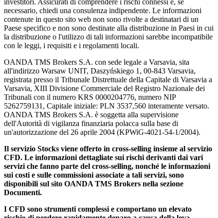
investitori. Assicurati di comprendere i rischi connessi e, se
necessario, chiedi una consulenza indipendente. Le informazioni
contenute in questo sito web non sono rivolte a destinatari di un
Paese specifico e non sono destinate alla distribuzione in Paesi in cui
la distribuzione o l'utilizzo di tali informazioni sarebbe incompatibile
con le leggi, i requisiti e i regolamenti locali.
OANDA TMS Brokers S.A. con sede legale a Varsavia, sita
all'indirizzo Warsaw UNIT, Daszyńskiego 1, 00-843 Varsavia,
registrata presso il Tribunale Distrettuale della Capitale di Varsavia a
Varsavia, XIII Divisione Commerciale del Registro Nazionale dei
Tribunali con il numero KRS 0000204776, numero NIP
5262759131, Capitale iniziale: PLN 3537,560 interamente versato.
OANDA TMS Brokers S.A. è soggetta alla supervisione
dell'Autorità di vigilanza finanziaria polacca sulla base di
un'autorizzazione del 26 aprile 2004 (KPWiG-4021-54-1/2004).
Il servizio Stocks viene offerto in cross-selling insieme al servizio
CFD. Le informazioni dettagliate sui rischi derivanti dai vari
servizi che fanno parte del cross-selling, nonché le informazioni
sui costi e sulle commissioni associate a tali servizi, sono
disponibili sul sito OANDA TMS Brokers nella sezione
Documenti.
I CFD sono strumenti complessi e comportano un elevato
rischio di perdere rapidamente denaro a causa della leva