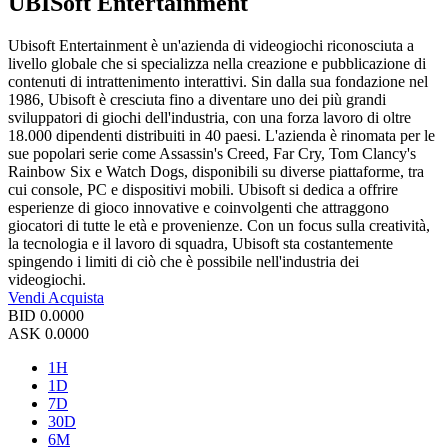
UBISoft Entertainment
Ubisoft Entertainment è un'azienda di videogiochi riconosciuta a
livello globale che si specializza nella creazione e pubblicazione di
contenuti di intrattenimento interattivi. Sin dalla sua fondazione nel
1986, Ubisoft è cresciuta fino a diventare uno dei più grandi
sviluppatori di giochi dell'industria, con una forza lavoro di oltre
18.000 dipendenti distribuiti in 40 paesi. L'azienda è rinomata per le
sue popolari serie come Assassin's Creed, Far Cry, Tom Clancy's
Rainbow Six e Watch Dogs, disponibili su diverse piattaforme, tra
cui console, PC e dispositivi mobili. Ubisoft si dedica a offrire
esperienze di gioco innovative e coinvolgenti che attraggono
giocatori di tutte le età e provenienze. Con un focus sulla creatività,
la tecnologia e il lavoro di squadra, Ubisoft sta costantemente
spingendo i limiti di ciò che è possibile nell'industria dei
videogiochi.
Vendi
Acquista
BID
0.0000
ASK
0.0000
1H
1D
7D
30D
6M