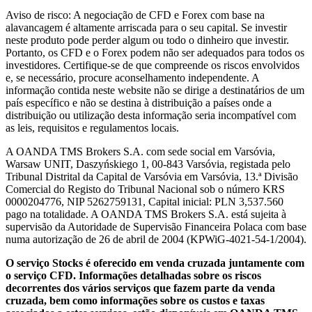
Aviso de risco: A negociação de CFD e Forex com base na
alavancagem é altamente arriscada para o seu capital. Se investir
neste produto pode perder algum ou todo o dinheiro que investir.
Portanto, os CFD e o Forex podem não ser adequados para todos os
investidores. Certifique-se de que compreende os riscos envolvidos
e, se necessário, procure aconselhamento independente. A
informação contida neste website não se dirige a destinatários de um
país específico e não se destina à distribuição a países onde a
distribuição ou utilização desta informação seria incompatível com
as leis, requisitos e regulamentos locais.
A OANDA TMS Brokers S.A. com sede social em Varsóvia,
Warsaw UNIT, Daszyńskiego 1, 00-843 Varsóvia, registada pelo
Tribunal Distrital da Capital de Varsóvia em Varsóvia, 13.ª Divisão
Comercial do Registo do Tribunal Nacional sob o número KRS
0000204776, NIP 5262759131, Capital inicial: PLN 3,537.560
pago na totalidade. A OANDA TMS Brokers S.A. está sujeita à
supervisão da Autoridade de Supervisão Financeira Polaca com base
numa autorização de 26 de abril de 2004 (KPWiG-4021-54-1/2004).
O serviço Stocks é oferecido em venda cruzada juntamente com
o serviço CFD. Informações detalhadas sobre os riscos
decorrentes dos vários serviços que fazem parte da venda
cruzada, bem como informações sobre os custos e taxas