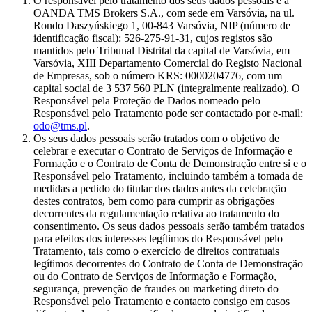
O responsável pelo tratamento dos seus dados pessoais é a
OANDA TMS Brokers S.A., com sede em Varsóvia, na ul.
Rondo Daszyńskiego 1, 00-843 Varsóvia, NIP (número de
identificação fiscal): 526-275-91-31, cujos registos são
mantidos pelo Tribunal Distrital da capital de Varsóvia, em
Varsóvia, XIII Departamento Comercial do Registo Nacional
de Empresas, sob o número KRS: 0000204776, com um
capital social de 3 537 560 PLN (integralmente realizado). O
Responsável pela Proteção de Dados nomeado pelo
Responsável pelo Tratamento pode ser contactado por e-mail:
odo@tms.pl
.
Os seus dados pessoais serão tratados com o objetivo de
celebrar e executar o Contrato de Serviços de Informação e
Formação e o Contrato de Conta de Demonstração entre si e o
Responsável pelo Tratamento, incluindo também a tomada de
medidas a pedido do titular dos dados antes da celebração
destes contratos, bem como para cumprir as obrigações
decorrentes da regulamentação relativa ao tratamento do
consentimento. Os seus dados pessoais serão também tratados
para efeitos dos interesses legítimos do Responsável pelo
Tratamento, tais como o exercício de direitos contratuais
legítimos decorrentes do Contrato de Conta de Demonstração
ou do Contrato de Serviços de Informação e Formação,
segurança, prevenção de fraudes ou marketing direto do
Responsável pelo Tratamento e contacto consigo em casos