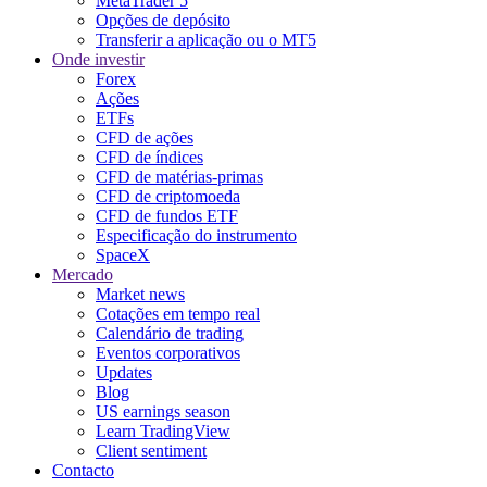
MetaTrader 5
Opções de depósito
Transferir a aplicação ou o MT5
Onde investir
Forex
Ações
ETFs
CFD de ações
CFD de índices
CFD de matérias-primas
CFD de criptomoeda
CFD de fundos ETF
Especificação do instrumento
SpaceX
Mercado
Market news
Cotações em tempo real
Calendário de trading
Eventos corporativos
Updates
Blog
US earnings season
Learn TradingView
Client sentiment
Contacto