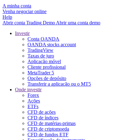
A minha conta
Venha negociar online
Help
Abrir conta
Trading
Demo
Abrir uma conta demo
Investir
Conta OANDA
OANDA stocks account
TradingView
Taxas de juro
Aplicação móvel
Cliente profissional
MetaTrader 5
Opções de depósito
Transferir a aplicação ou o MT5
Onde investir
Forex
Ações
ETFs
CFD de ações
CFD de índices
CFD de matérias-primas
CFD de criptomoeda
CFD de fundos ETF