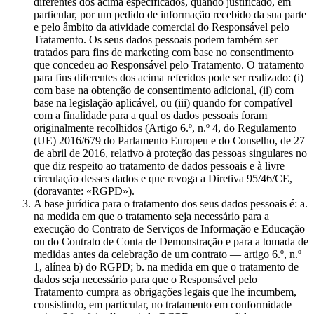
diferentes dos acima especificados, quando justificado, em
particular, por um pedido de informação recebido da sua parte
e pelo âmbito da atividade comercial do Responsável pelo
Tratamento. Os seus dados pessoais podem também ser
tratados para fins de marketing com base no consentimento
que concedeu ao Responsável pelo Tratamento. O tratamento
para fins diferentes dos acima referidos pode ser realizado: (i)
com base na obtenção de consentimento adicional, (ii) com
base na legislação aplicável, ou (iii) quando for compatível
com a finalidade para a qual os dados pessoais foram
originalmente recolhidos (Artigo 6.º, n.º 4, do Regulamento
(UE) 2016/679 do Parlamento Europeu e do Conselho, de 27
de abril de 2016, relativo à proteção das pessoas singulares no
que diz respeito ao tratamento de dados pessoais e à livre
circulação desses dados e que revoga a Diretiva 95/46/CE,
(doravante: «RGPD»).
A base jurídica para o tratamento dos seus dados pessoais é: a.
na medida em que o tratamento seja necessário para a
execução do Contrato de Serviços de Informação e Educação
ou do Contrato de Conta de Demonstração e para a tomada de
medidas antes da celebração de um contrato — artigo 6.º, n.º
1, alínea b) do RGPD; b. na medida em que o tratamento de
dados seja necessário para que o Responsável pelo
Tratamento cumpra as obrigações legais que lhe incumbem,
consistindo, em particular, no tratamento em conformidade —