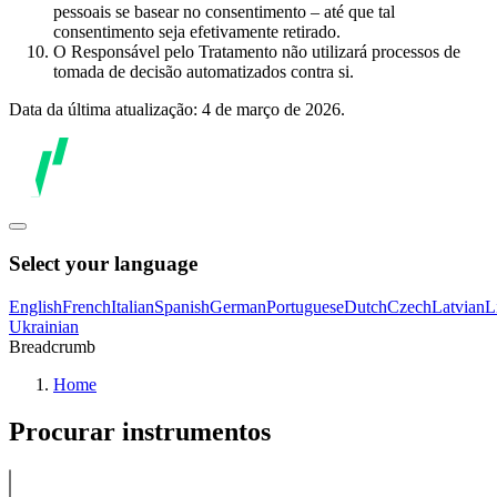
pessoais se basear no consentimento – até que tal
consentimento seja efetivamente retirado.
O Responsável pelo Tratamento não utilizará processos de
tomada de decisão automatizados contra si.
Data da última atualização: 4 de março de 2026.
Select your language
English
French
Italian
Spanish
German
Portuguese
Dutch
Czech
Latvian
L
Ukrainian
Breadcrumb
Home
Procurar instrumentos