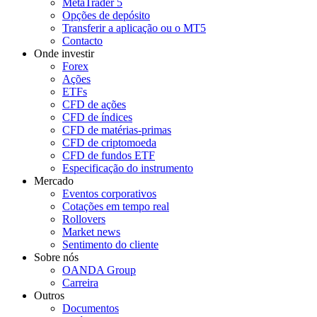
MetaTrader 5
Opções de depósito
Transferir a aplicação ou o MT5
Contacto
Onde investir
Forex
Ações
ETFs
CFD de ações
CFD de índices
CFD de matérias-primas
CFD de criptomoeda
CFD de fundos ETF
Especificação do instrumento
Mercado
Eventos corporativos
Cotações em tempo real
Rollovers
Market news
Sentimento do cliente
Sobre nós
OANDA Group
Carreira
Outros
Documentos