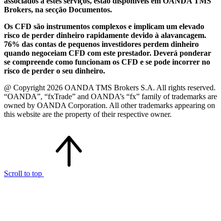
associados a estes serviços, estão disponíveis em OANDA TMS
Brokers, na secção Documentos.
Os CFD são instrumentos complexos e implicam um elevado
risco de perder dinheiro rapidamente devido à alavancagem.
76% das contas de pequenos investidores perdem dinheiro
quando negoceiam CFD com este prestador. Deverá ponderar
se compreende como funcionam os CFD e se pode incorrer no
risco de perder o seu dinheiro.
@ Copyright 2026 OANDA TMS Brokers S.A. All rights reserved.
“OANDA”, “fxTrade” and OANDA’s “fx” family of trademarks are
owned by OANDA Corporation. All other trademarks appearing on
this website are the property of their respective owner.
Scroll to top