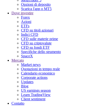
MetaTrader 5
Opzioni di deposito
Scarica l'app o MT5
Dove investire
Forex
Azioni
ETFs
CFD su titoli azionari
Indici CFD
CFD sulle materie prime
CFD su criptovalute
CFD su fondi ETF
Specifiche dello strumento
SpaceX
Mercato
Market news
Quotazioni in tempo reale
Calendario economico
Corporate actions
Updates
Blog
US earnings season
Learn TradingView
Client sentiment
Contatto