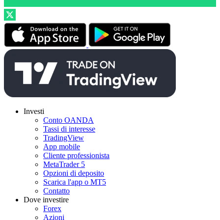
Investi
Conto OANDA
Tassi di interesse
TradingView
App mobile
Cliente professionista
MetaTrader 5
Opzioni di deposito
Scarica l'app o MT5
Contatto
Dove investire
Forex
Azioni