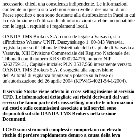
necessario, chiedi una consulenza indipendente. Le informazioni
contenute in questo sito web non sono rivolte a destinatari di un
Paese specifico e non sono destinate alla distribuzione in Paesi in cui
la distribuzione o l'utilizzo di tali informazioni sarebbe incompatibile
con le leggi, i requisiti e i regolamenti locali.
OANDA TMS Brokers S.A. con sede legale a Varsavia, sita
all'indirizzo Warsaw UNIT, Daszyńskiego 1, 00-843 Varsavia,
registrata presso il Tribunale Distrettuale della Capitale di Varsavia a
Varsavia, XIII Divisione Commerciale del Registro Nazionale dei
Tribunali con il numero KRS 0000204776, numero NIP
5262759131, Capitale iniziale: PLN 3537,560 interamente versato.
OANDA TMS Brokers S.A. è soggetta alla supervisione
dell'Autorità di vigilanza finanziaria polacca sulla base di
un'autorizzazione del 26 aprile 2004 (KPWiG-4021-54-1/2004).
Il servizio Stocks viene offerto in cross-selling insieme al servizio
CFD. Le informazioni dettagliate sui rischi derivanti dai vari
servizi che fanno parte del cross-selling, nonché le informazioni
sui costi e sulle commissioni associate a tali servizi, sono
disponibili sul sito OANDA TMS Brokers nella sezione
Documenti.
I CFD sono strumenti complessi e comportano un elevato
rischio di perdere rapidamente denaro a causa della leva