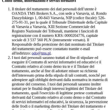
Conto demo, informazioni e servizi formativi
Il titolare del trattamento dei dati personali dell’utente è
OANDA TMS Brokers S.A., con sede a Varsavia, ul. Rondo
Daszyńskiego 1, 00-843 Varsavia, NIP (codice fiscale): 526-
275-91-31, per la quale il Tribunale Distrettuale della Capitale
di Varsavia a Varsavia, XIII Sezione Commerciale del
Registro Nazionale dei Tribunali, mantiene i fascicoli di
registrazione con il numero KRS: 0000204776, capitale
sociale di 3 537 560 PLN (interamente versato). Il
Responsabile della protezione dei dati nominato dal Titolare
del trattamento può essere contattato tramite e-mail
all'indirizzo:
odo@tms.pl
.
I tuoi dati personali saranno trattati al fine di stipulare ed
eseguire il Contratto di servizi informativi ed educativi e il
Contratto relativo al conto demo tra te e il Titolare del
trattamento, anche al fine di adottare misure su richiesta
dell'interessato prima della stipula di tali contratti, nonché per
adempiere agli obblighi derivanti dalla normativa in materia di
gestione del consenso. I tuoi dati personali saranno inoltre
trattati per le finalità degli interessi legittimi del Titolare del
trattamento, quali l'esercizio di legittime pretese contrattuali
derivanti dal Contratto relativo al conto demo o dal Contratto
di servizi informativi ed educativi, la sicurezza, la prevenzione
delle frodi o il marketing diretto del Titolare del trattamento e