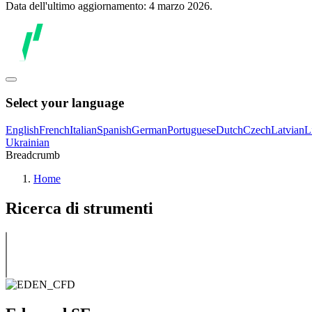
Data dell'ultimo aggiornamento: 4 marzo 2026.
Select your language
English
French
Italian
Spanish
German
Portuguese
Dutch
Czech
Latvian
L
Ukrainian
Breadcrumb
Home
Ricerca di strumenti