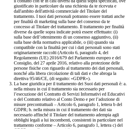
il contatto con te in casi diversi da quelli sopra specificati, ove
giustificato in particolare da una richiesta da te ricevuta e
dall'ambito dell'attività commerciale del Titolare del
trattamento. I tuoi dati personali potranno essere trattati anche
per finalità di marketing sulla base del consenso da te
concesso al Titolare del trattamento. Il trattamento per finalità
diverse da quelle sopra indicate potrà essere effettuato: (i)
sulla base dell’ottenimento di un consenso aggiuntivo, (ii)
sulla base della normativa applicabile, o (iii) quando sia
compatibile con la finalità per cui i dati personali sono stati
originariamente raccolti (Articolo 6, paragrafo 4, del
Regolamento (UE) 2016/679 del Parlamento europeo e del
Consiglio, del 27 aprile 2016, relativo alla protezione delle
persone fisiche con riguardo al trattamento dei dati personali,
nonché alla libera circolazione di tali dati e che abroga la
direttiva 95/46/CE, (di seguito: «GDPR»).
La base giuridica per il trattamento dei Suoi dati personali è: a.
nella misura in cui il trattamento sia necessario per
l’esecuzione del Contratto di Servizi Informativi ed Educativi
o del Contratto relativo al Conto Demo e per l’adozione di
misure precontrattuali – Articolo 6, paragrafo 1, lettera b del
GDPR; b. nella misura in cui il trattamento dei dati sia
necessario affinché il Titolare del trattamento adempia agli
obblighi legali a lui incombenti, consistenti in particolare nel
trattamento conforme – Articolo 6, paragrafo 1, lettera c) del