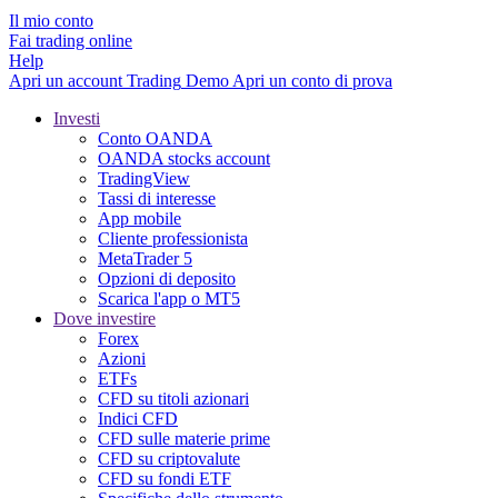
Il mio conto
Fai trading online
Help
Apri un account
Trading
Demo
Apri un conto di prova
Investi
Conto OANDA
OANDA stocks account
TradingView
Tassi di interesse
App mobile
Cliente professionista
MetaTrader 5
Opzioni di deposito
Scarica l'app o MT5
Dove investire
Forex
Azioni
ETFs
CFD su titoli azionari
Indici CFD
CFD sulle materie prime
CFD su criptovalute
CFD su fondi ETF