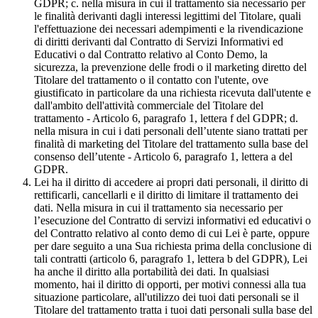
GDPR; c. nella misura in cui il trattamento sia necessario per
le finalità derivanti dagli interessi legittimi del Titolare, quali
l'effettuazione dei necessari adempimenti e la rivendicazione
di diritti derivanti dal Contratto di Servizi Informativi ed
Educativi o dal Contratto relativo al Conto Demo, la
sicurezza, la prevenzione delle frodi o il marketing diretto del
Titolare del trattamento o il contatto con l'utente, ove
giustificato in particolare da una richiesta ricevuta dall'utente e
dall'ambito dell'attività commerciale del Titolare del
trattamento - Articolo 6, paragrafo 1, lettera f del GDPR; d.
nella misura in cui i dati personali dell’utente siano trattati per
finalità di marketing del Titolare del trattamento sulla base del
consenso dell’utente - Articolo 6, paragrafo 1, lettera a del
GDPR.
Lei ha il diritto di accedere ai propri dati personali, il diritto di
rettificarli, cancellarli e il diritto di limitare il trattamento dei
dati. Nella misura in cui il trattamento sia necessario per
l’esecuzione del Contratto di servizi informativi ed educativi o
del Contratto relativo al conto demo di cui Lei è parte, oppure
per dare seguito a una Sua richiesta prima della conclusione di
tali contratti (articolo 6, paragrafo 1, lettera b del GDPR), Lei
ha anche il diritto alla portabilità dei dati. In qualsiasi
momento, hai il diritto di opporti, per motivi connessi alla tua
situazione particolare, all'utilizzo dei tuoi dati personali se il
Titolare del trattamento tratta i tuoi dati personali sulla base del