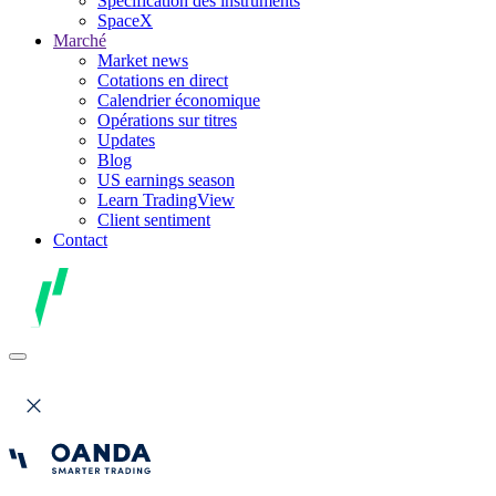
Spécification des instruments
SpaceX
Marché
Market news
Cotations en direct
Calendrier économique
Opérations sur titres
Updates
Blog
US earnings season
Learn TradingView
Client sentiment
Contact