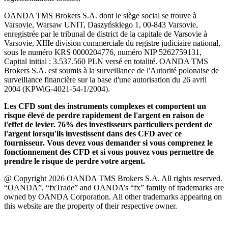
OANDA TMS Brokers S.A. dont le siège social se trouve à
Varsovie, Warsaw UNIT, Daszyńskiego 1, 00-843 Varsovie,
enregistrée par le tribunal de district de la capitale de Varsovie à
Varsovie, XIIIe division commerciale du registre judiciaire national,
sous le numéro KRS 0000204776, numéro NIP 5262759131,
Capital initial : 3.537.560 PLN versé en totalité. OANDA TMS
Brokers S.A. est soumis à la surveillance de l'Autorité polonaise de
surveillance financière sur la base d'une autorisation du 26 avril
2004 (KPWiG-4021-54-1/2004).
Les CFD sont des instruments complexes et comportent un
risque élevé de perdre rapidement de l'argent en raison de
l'effet de levier. 76% des investisseurs particuliers perdent de
l'argent lorsqu'ils investissent dans des CFD avec ce
fournisseur. Vous devez vous demander si vous comprenez le
fonctionnement des CFD et si vous pouvez vous permettre de
prendre le risque de perdre votre argent.
@ Copyright 2026 OANDA TMS Brokers S.A. All rights reserved.
“OANDA”, “fxTrade” and OANDA’s “fx” family of trademarks are
owned by OANDA Corporation. All other trademarks appearing on
this website are the property of their respective owner.