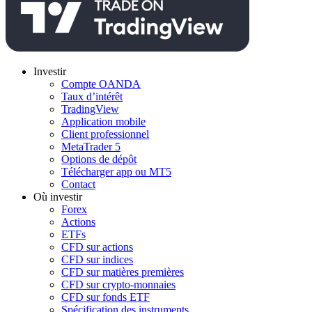
Investir
Compte OANDA
Taux d’intérêt
TradingView
Application mobile
Client professionnel
MetaTrader 5
Options de dépôt
Télécharger app ou MT5
Contact
Où investir
Forex
Actions
ETFs
CFD sur actions
CFD sur indices
CFD sur matières premières
CFD sur crypto-monnaies
CFD sur fonds ETF
Spécification des instruments