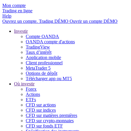
Mon compte
Trading en ligne
Help
Ouvrez un compte.
Trading
DÉMO
Ouvrir un compte DÉMO
Investir
Compte OANDA
OANDA compte d'actions
TradingView
Taux d’intérêt
Application mobile
Client professionnel
MetaTrader 5
Options de dépôt
Télécharger app ou MT5
Où investir
Forex
Actions
ETFs
CFD sur actions
CFD sur indices
CFD sur matières premières
CFD sur crypto-monnaies
CFD sur fonds ETF