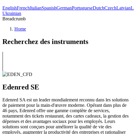
English
French
Italian
Spanish
German
Portuguese
Dutch
Czech
Latvian
L
Ukrainian
Breadcrumb
Home
Recherchez des instruments
Edenred SE
Edenred SA est un leader mondialement reconnu dans les solutions
de paiement pour la main-d'œuvre moderne. Opérant dans plus de
46 pays, Edenred offre une gamme complète de services,
notamment des tickets restaurant, des cartes cadeaux, la gestion des
dépenses et des avantages sociaux pour les employés. Leurs
solutions sont conçues pour améliorer la qualité de vie des
employés, augmenter la productivité des entreprises et rationaliser