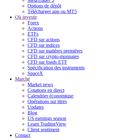
MetaTrader 5
Options de dépôt
Télécharger app ou MT5
Où investir
Forex
Actions
ETFs
CFD sur actions
CFD sur indices
CFD sur matières premières
CFD sur crypto-monnaies
CFD sur fonds ETF
Spécification des instruments
SpaceX
Marché
Market news
Cotations en direct
Calendrier économique
Opérations sur titres
Updates
Blog
US earnings season
Learn TradingView
Client sentiment
Contact