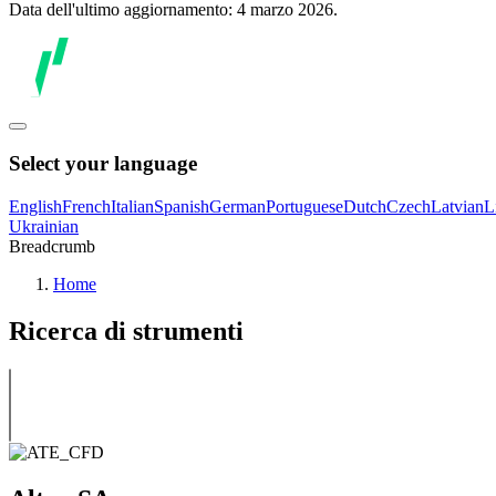
Data dell'ultimo aggiornamento: 4 marzo 2026.
Select your language
English
French
Italian
Spanish
German
Portuguese
Dutch
Czech
Latvian
L
Ukrainian
Breadcrumb
Home
Ricerca di strumenti