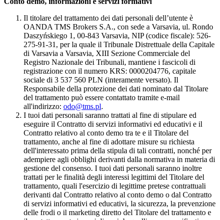
Conto demo, informazioni e servizi formativi
Il titolare del trattamento dei dati personali dell’utente è
OANDA TMS Brokers S.A., con sede a Varsavia, ul. Rondo
Daszyńskiego 1, 00-843 Varsavia, NIP (codice fiscale): 526-
275-91-31, per la quale il Tribunale Distrettuale della Capitale
di Varsavia a Varsavia, XIII Sezione Commerciale del
Registro Nazionale dei Tribunali, mantiene i fascicoli di
registrazione con il numero KRS: 0000204776, capitale
sociale di 3 537 560 PLN (interamente versato). Il
Responsabile della protezione dei dati nominato dal Titolare
del trattamento può essere contattato tramite e-mail
all'indirizzo:
odo@tms.pl
.
I tuoi dati personali saranno trattati al fine di stipulare ed
eseguire il Contratto di servizi informativi ed educativi e il
Contratto relativo al conto demo tra te e il Titolare del
trattamento, anche al fine di adottare misure su richiesta
dell'interessato prima della stipula di tali contratti, nonché per
adempiere agli obblighi derivanti dalla normativa in materia di
gestione del consenso. I tuoi dati personali saranno inoltre
trattati per le finalità degli interessi legittimi del Titolare del
trattamento, quali l'esercizio di legittime pretese contrattuali
derivanti dal Contratto relativo al conto demo o dal Contratto
di servizi informativi ed educativi, la sicurezza, la prevenzione
delle frodi o il marketing diretto del Titolare del trattamento e