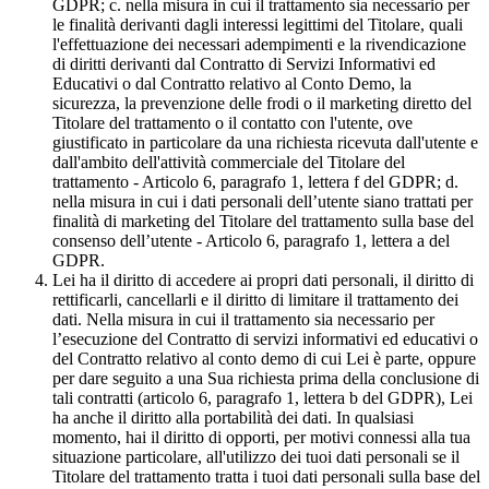
GDPR; c. nella misura in cui il trattamento sia necessario per
le finalità derivanti dagli interessi legittimi del Titolare, quali
l'effettuazione dei necessari adempimenti e la rivendicazione
di diritti derivanti dal Contratto di Servizi Informativi ed
Educativi o dal Contratto relativo al Conto Demo, la
sicurezza, la prevenzione delle frodi o il marketing diretto del
Titolare del trattamento o il contatto con l'utente, ove
giustificato in particolare da una richiesta ricevuta dall'utente e
dall'ambito dell'attività commerciale del Titolare del
trattamento - Articolo 6, paragrafo 1, lettera f del GDPR; d.
nella misura in cui i dati personali dell’utente siano trattati per
finalità di marketing del Titolare del trattamento sulla base del
consenso dell’utente - Articolo 6, paragrafo 1, lettera a del
GDPR.
Lei ha il diritto di accedere ai propri dati personali, il diritto di
rettificarli, cancellarli e il diritto di limitare il trattamento dei
dati. Nella misura in cui il trattamento sia necessario per
l’esecuzione del Contratto di servizi informativi ed educativi o
del Contratto relativo al conto demo di cui Lei è parte, oppure
per dare seguito a una Sua richiesta prima della conclusione di
tali contratti (articolo 6, paragrafo 1, lettera b del GDPR), Lei
ha anche il diritto alla portabilità dei dati. In qualsiasi
momento, hai il diritto di opporti, per motivi connessi alla tua
situazione particolare, all'utilizzo dei tuoi dati personali se il
Titolare del trattamento tratta i tuoi dati personali sulla base del