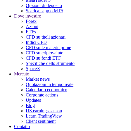
MetaTrader 5
Opzioni di deposito
Scarica l'app o MT5
Dove investire
Forex
Azioni
ETFs
CFD su titoli azionari
Indici CFD
CFD sulle materie prime
CFD su criptovalute
CFD su fondi ETF
Specifiche dello strumento
SpaceX
Mercato
Market news
Quotazioni in tempo reale
Calendario economico
Corporate actions
Updates
Blog
US earnings season
Learn TradingView
Client sentiment
Contatto