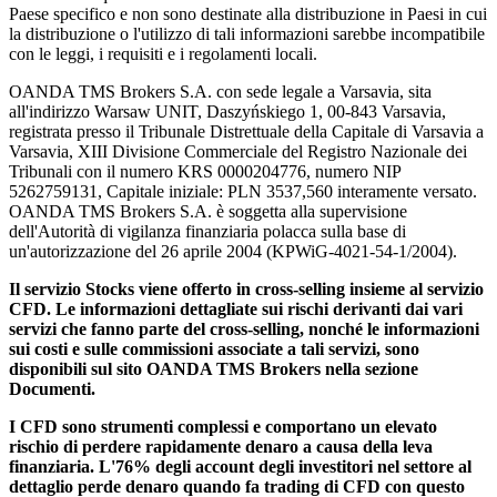
Paese specifico e non sono destinate alla distribuzione in Paesi in cui
la distribuzione o l'utilizzo di tali informazioni sarebbe incompatibile
con le leggi, i requisiti e i regolamenti locali.
OANDA TMS Brokers S.A. con sede legale a Varsavia, sita
all'indirizzo Warsaw UNIT, Daszyńskiego 1, 00-843 Varsavia,
registrata presso il Tribunale Distrettuale della Capitale di Varsavia a
Varsavia, XIII Divisione Commerciale del Registro Nazionale dei
Tribunali con il numero KRS 0000204776, numero NIP
5262759131, Capitale iniziale: PLN 3537,560 interamente versato.
OANDA TMS Brokers S.A. è soggetta alla supervisione
dell'Autorità di vigilanza finanziaria polacca sulla base di
un'autorizzazione del 26 aprile 2004 (KPWiG-4021-54-1/2004).
Il servizio Stocks viene offerto in cross-selling insieme al servizio
CFD. Le informazioni dettagliate sui rischi derivanti dai vari
servizi che fanno parte del cross-selling, nonché le informazioni
sui costi e sulle commissioni associate a tali servizi, sono
disponibili sul sito OANDA TMS Brokers nella sezione
Documenti.
I CFD sono strumenti complessi e comportano un elevato
rischio di perdere rapidamente denaro a causa della leva
finanziaria. L'76% degli account degli investitori nel settore al
dettaglio perde denaro quando fa trading di CFD con questo