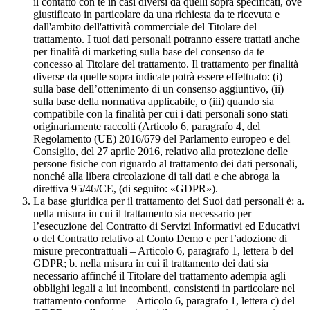
il contatto con te in casi diversi da quelli sopra specificati, ove
giustificato in particolare da una richiesta da te ricevuta e
dall'ambito dell'attività commerciale del Titolare del
trattamento. I tuoi dati personali potranno essere trattati anche
per finalità di marketing sulla base del consenso da te
concesso al Titolare del trattamento. Il trattamento per finalità
diverse da quelle sopra indicate potrà essere effettuato: (i)
sulla base dell’ottenimento di un consenso aggiuntivo, (ii)
sulla base della normativa applicabile, o (iii) quando sia
compatibile con la finalità per cui i dati personali sono stati
originariamente raccolti (Articolo 6, paragrafo 4, del
Regolamento (UE) 2016/679 del Parlamento europeo e del
Consiglio, del 27 aprile 2016, relativo alla protezione delle
persone fisiche con riguardo al trattamento dei dati personali,
nonché alla libera circolazione di tali dati e che abroga la
direttiva 95/46/CE, (di seguito: «GDPR»).
La base giuridica per il trattamento dei Suoi dati personali è: a.
nella misura in cui il trattamento sia necessario per
l’esecuzione del Contratto di Servizi Informativi ed Educativi
o del Contratto relativo al Conto Demo e per l’adozione di
misure precontrattuali – Articolo 6, paragrafo 1, lettera b del
GDPR; b. nella misura in cui il trattamento dei dati sia
necessario affinché il Titolare del trattamento adempia agli
obblighi legali a lui incombenti, consistenti in particolare nel
trattamento conforme – Articolo 6, paragrafo 1, lettera c) del