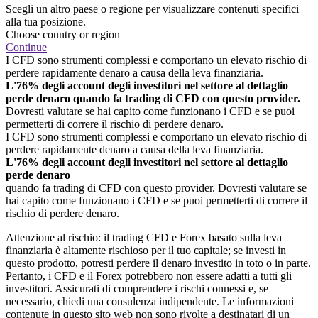
Scegli un altro paese o regione per visualizzare contenuti specifici
alla tua posizione.
Choose country or region
Continue
I CFD sono strumenti complessi e comportano un elevato rischio di
perdere rapidamente denaro a causa della leva finanziaria.
L'76% degli account degli investitori nel settore al dettaglio
perde denaro quando fa trading di CFD con questo provider.
Dovresti valutare se hai capito come funzionano i CFD e se puoi
permetterti di correre il rischio di perdere denaro.
I CFD sono strumenti complessi e comportano un elevato rischio di
perdere rapidamente denaro a causa della leva finanziaria.
L'76% degli account degli investitori nel settore al dettaglio
perde denaro
quando fa trading di CFD con questo provider. Dovresti valutare se
hai capito come funzionano i CFD e se puoi permetterti di correre il
rischio di perdere denaro.
Attenzione al rischio: il trading CFD e Forex basato sulla leva
finanziaria è altamente rischioso per il tuo capitale; se investi in
questo prodotto, potresti perdere il denaro investito in toto o in parte.
Pertanto, i CFD e il Forex potrebbero non essere adatti a tutti gli
investitori. Assicurati di comprendere i rischi connessi e, se
necessario, chiedi una consulenza indipendente. Le informazioni
contenute in questo sito web non sono rivolte a destinatari di un