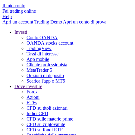
Il mio conto
Fai trading online
Help
Apri un account
Trading
Demo
Apri un conto di prova
Investi
Conto OANDA
OANDA stocks account
TradingView
Tassi di interesse
App mobile
Cliente professionista
MetaTrader 5
Opzioni di deposito
Scarica l'app o MT5
Dove investire
Forex
Azioni
ETFs
CFD su titoli azionari
Indici CFD
CFD sulle materie prime
CFD su criptovalute
CFD su fondi ETF