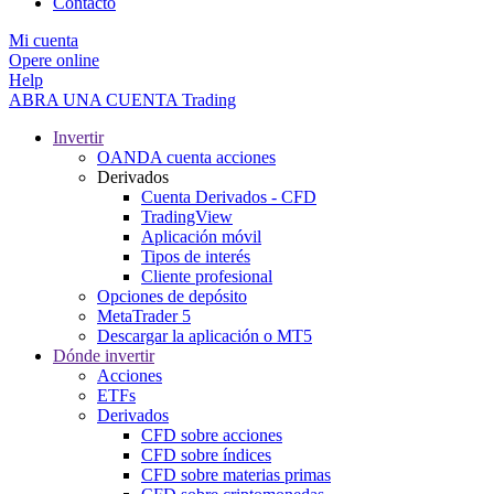
Contacto
Mi cuenta
Opere online
Help
ABRA UNA CUENTA
Trading
Invertir
OANDA cuenta acciones
Derivados
Cuenta Derivados - CFD
TradingView
Aplicación móvil
Tipos de interés
Cliente profesional
Opciones de depósito
MetaTrader 5
Descargar la aplicación o MT5
Dónde invertir
Acciones
ETFs
Derivados
CFD sobre acciones
CFD sobre índices
CFD sobre materias primas