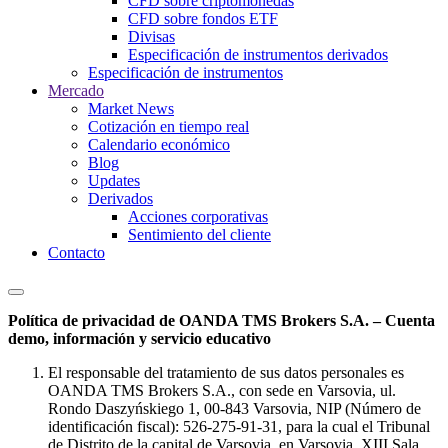
CFD sobre criptomonedas
CFD sobre fondos ETF
Divisas
Especificación de instrumentos derivados
Especificación de instrumentos
Mercado
Market News
Cotización en tiempo real
Calendario económico
Blog
Updates
Derivados
Acciones corporativas
Sentimiento del cliente
Contacto
Política de privacidad de OANDA TMS Brokers S.A. – Cuenta
demo, información y servicio educativo
El responsable del tratamiento de sus datos personales es
OANDA TMS Brokers S.A., con sede en Varsovia, ul.
Rondo Daszyńskiego 1, 00-843 Varsovia, NIP (Número de
identificación fiscal): 526-275-91-31, para la cual el Tribunal
de Distrito de la capital de Varsovia, en Varsovia, XIII Sala