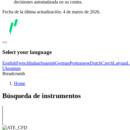
decisiones automatizada en su contra.
Fecha de la última actualización: 4 de marzo de 2026.
Select your language
English
French
Italian
Spanish
German
Portuguese
Dutch
Czech
Latvian
L
Ukrainian
Breadcrumb
Home
Búsqueda de instrumentos