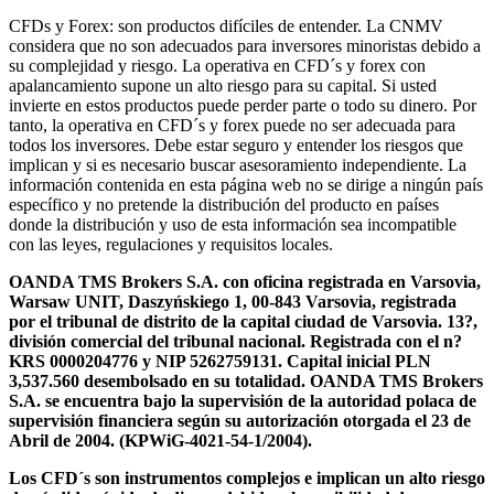
CFDs y Forex: son productos difíciles de entender. La CNMV
considera que no son adecuados para inversores minoristas debido a
su complejidad y riesgo. La operativa en CFD´s y forex con
apalancamiento supone un alto riesgo para su capital. Si usted
invierte en estos productos puede perder parte o todo su dinero. Por
tanto, la operativa en CFD´s y forex puede no ser adecuada para
todos los inversores. Debe estar seguro y entender los riesgos que
implican y si es necesario buscar asesoramiento independiente. La
información contenida en esta página web no se dirige a ningún país
específico y no pretende la distribución del producto en países
donde la distribución y uso de esta información sea incompatible
con las leyes, regulaciones y requisitos locales.
OANDA TMS Brokers S.A. con oficina registrada en Varsovia,
Warsaw UNIT, Daszyńskiego 1, 00-843 Varsovia, registrada
por el tribunal de distrito de la capital ciudad de Varsovia. 13?,
división comercial del tribunal nacional. Registrada con el n?
KRS 0000204776 y NIP 5262759131. Capital inicial PLN
3,537.560 desembolsado en su totalidad. OANDA TMS Brokers
S.A. se encuentra bajo la supervisión de la autoridad polaca de
supervisión financiera según su autorización otorgada el 23 de
Abril de 2004. (KPWiG-4021-54-1/2004).
Los CFD´s son instrumentos complejos e implican un alto riesgo