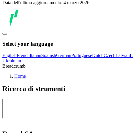
Data dell'ultimo aggiornamento: 4 marzo 2026.
Select your language
English
French
Italian
Spanish
German
Portuguese
Dutch
Czech
Latvian
L
Ukrainian
Breadcrumb
Home
Ricerca di strumenti