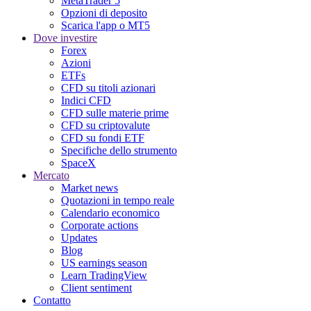
MetaTrader 5
Opzioni di deposito
Scarica l'app o MT5
Dove investire
Forex
Azioni
ETFs
CFD su titoli azionari
Indici CFD
CFD sulle materie prime
CFD su criptovalute
CFD su fondi ETF
Specifiche dello strumento
SpaceX
Mercato
Market news
Quotazioni in tempo reale
Calendario economico
Corporate actions
Updates
Blog
US earnings season
Learn TradingView
Client sentiment
Contatto