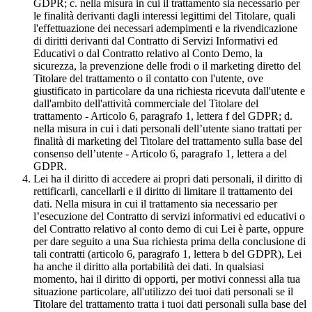
GDPR; c. nella misura in cui il trattamento sia necessario per
le finalità derivanti dagli interessi legittimi del Titolare, quali
l'effettuazione dei necessari adempimenti e la rivendicazione
di diritti derivanti dal Contratto di Servizi Informativi ed
Educativi o dal Contratto relativo al Conto Demo, la
sicurezza, la prevenzione delle frodi o il marketing diretto del
Titolare del trattamento o il contatto con l'utente, ove
giustificato in particolare da una richiesta ricevuta dall'utente e
dall'ambito dell'attività commerciale del Titolare del
trattamento - Articolo 6, paragrafo 1, lettera f del GDPR; d.
nella misura in cui i dati personali dell’utente siano trattati per
finalità di marketing del Titolare del trattamento sulla base del
consenso dell’utente - Articolo 6, paragrafo 1, lettera a del
GDPR.
Lei ha il diritto di accedere ai propri dati personali, il diritto di
rettificarli, cancellarli e il diritto di limitare il trattamento dei
dati. Nella misura in cui il trattamento sia necessario per
l’esecuzione del Contratto di servizi informativi ed educativi o
del Contratto relativo al conto demo di cui Lei è parte, oppure
per dare seguito a una Sua richiesta prima della conclusione di
tali contratti (articolo 6, paragrafo 1, lettera b del GDPR), Lei
ha anche il diritto alla portabilità dei dati. In qualsiasi
momento, hai il diritto di opporti, per motivi connessi alla tua
situazione particolare, all'utilizzo dei tuoi dati personali se il
Titolare del trattamento tratta i tuoi dati personali sulla base del