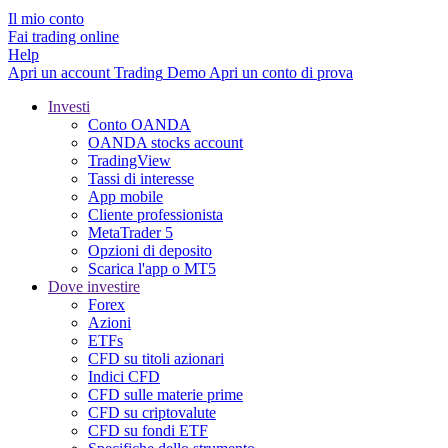
Il mio conto
Fai trading online
Help
Apri un account
Trading
Demo
Apri un conto di prova
Investi
Conto OANDA
OANDA stocks account
TradingView
Tassi di interesse
App mobile
Cliente professionista
MetaTrader 5
Opzioni di deposito
Scarica l'app o MT5
Dove investire
Forex
Azioni
ETFs
CFD su titoli azionari
Indici CFD
CFD sulle materie prime
CFD su criptovalute
CFD su fondi ETF