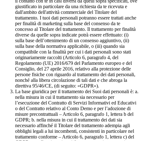
il contatto con te in casi diversi da quelli sopra specificati, ove
giustificato in particolare da una richiesta da te ricevuta e
dall'ambito dell'attività commerciale del Titolare del
trattamento. I tuoi dati personali potranno essere trattati anche
per finalità di marketing sulla base del consenso da te
concesso al Titolare del trattamento. Il trattamento per finalità
diverse da quelle sopra indicate potrà essere effettuato: (i)
sulla base dell’ottenimento di un consenso aggiuntivo, (ii)
sulla base della normativa applicabile, o (iii) quando sia
compatibile con la finalità per cui i dati personali sono stati
originariamente raccolti (Articolo 6, paragrafo 4, del
Regolamento (UE) 2016/679 del Parlamento europeo e del
Consiglio, del 27 aprile 2016, relativo alla protezione delle
persone fisiche con riguardo al trattamento dei dati personali,
nonché alla libera circolazione di tali dati e che abroga la
direttiva 95/46/CE, (di seguito: «GDPR»).
La base giuridica per il trattamento dei Suoi dati personali è: a.
nella misura in cui il trattamento sia necessario per
l’esecuzione del Contratto di Servizi Informativi ed Educativi
o del Contratto relativo al Conto Demo e per l’adozione di
misure precontrattuali – Articolo 6, paragrafo 1, lettera b del
GDPR; b. nella misura in cui il trattamento dei dati sia
necessario affinché il Titolare del trattamento adempia agli
obblighi legali a lui incombenti, consistenti in particolare nel
trattamento conforme – Articolo 6, paragrafo 1, lettera c) del