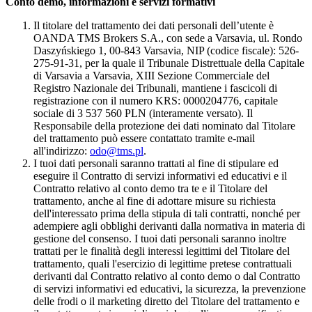
Conto demo, informazioni e servizi formativi
Il titolare del trattamento dei dati personali dell’utente è
OANDA TMS Brokers S.A., con sede a Varsavia, ul. Rondo
Daszyńskiego 1, 00-843 Varsavia, NIP (codice fiscale): 526-
275-91-31, per la quale il Tribunale Distrettuale della Capitale
di Varsavia a Varsavia, XIII Sezione Commerciale del
Registro Nazionale dei Tribunali, mantiene i fascicoli di
registrazione con il numero KRS: 0000204776, capitale
sociale di 3 537 560 PLN (interamente versato). Il
Responsabile della protezione dei dati nominato dal Titolare
del trattamento può essere contattato tramite e-mail
all'indirizzo:
odo@tms.pl
.
I tuoi dati personali saranno trattati al fine di stipulare ed
eseguire il Contratto di servizi informativi ed educativi e il
Contratto relativo al conto demo tra te e il Titolare del
trattamento, anche al fine di adottare misure su richiesta
dell'interessato prima della stipula di tali contratti, nonché per
adempiere agli obblighi derivanti dalla normativa in materia di
gestione del consenso. I tuoi dati personali saranno inoltre
trattati per le finalità degli interessi legittimi del Titolare del
trattamento, quali l'esercizio di legittime pretese contrattuali
derivanti dal Contratto relativo al conto demo o dal Contratto
di servizi informativi ed educativi, la sicurezza, la prevenzione
delle frodi o il marketing diretto del Titolare del trattamento e