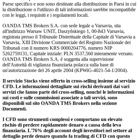
Paese specifico e non sono destinate alla distribuzione in Paesi in cui
la distribuzione o l'utilizzo di tali informazioni sarebbe incompatibile
con le leggi, i requisiti e i regolamenti locali.
OANDA TMS Brokers S.A. con sede legale a Varsavia, sita
all'indirizzo Warsaw UNIT, Daszyńskiego 1, 00-843 Varsavia,
registrata presso il Tribunale Distrettuale della Capitale di Varsavia a
Varsavia, XIII Divisione Commerciale del Registro Nazionale dei
Tribunali con il numero KRS 0000204776, numero NIP
5262759131, Capitale iniziale: PLN 3537,560 interamente versato.
OANDA TMS Brokers S.A. è soggetta alla supervisione
dell'Autorità di vigilanza finanziaria polacca sulla base di
un'autorizzazione del 26 aprile 2004 (KPWiG-4021-54-1/2004).
Il servizio Stocks viene offerto in cross-selling insieme al servizio
CFD. Le informazioni dettagliate sui rischi derivanti dai vari
servizi che fanno parte del cross-selling, nonché le informazioni
sui costi e sulle commissioni associate a tali servizi, sono
disponibili sul sito OANDA TMS Brokers nella sezione
Documenti.
I CFD sono strumenti complessi e comportano un elevato
rischio di perdere rapidamente denaro a causa della leva
finanziaria. L'76% degli account degli investitori nel settore al
dettaglio perde denaro quando fa trading di CFD con questo