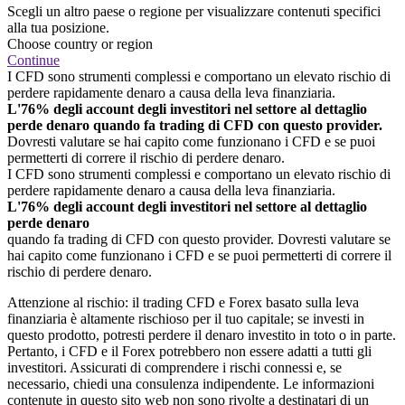
Scegli un altro paese o regione per visualizzare contenuti specifici
alla tua posizione.
Choose country or region
Continue
I CFD sono strumenti complessi e comportano un elevato rischio di
perdere rapidamente denaro a causa della leva finanziaria.
L'76% degli account degli investitori nel settore al dettaglio
perde denaro quando fa trading di CFD con questo provider.
Dovresti valutare se hai capito come funzionano i CFD e se puoi
permetterti di correre il rischio di perdere denaro.
I CFD sono strumenti complessi e comportano un elevato rischio di
perdere rapidamente denaro a causa della leva finanziaria.
L'76% degli account degli investitori nel settore al dettaglio
perde denaro
quando fa trading di CFD con questo provider. Dovresti valutare se
hai capito come funzionano i CFD e se puoi permetterti di correre il
rischio di perdere denaro.
Attenzione al rischio: il trading CFD e Forex basato sulla leva
finanziaria è altamente rischioso per il tuo capitale; se investi in
questo prodotto, potresti perdere il denaro investito in toto o in parte.
Pertanto, i CFD e il Forex potrebbero non essere adatti a tutti gli
investitori. Assicurati di comprendere i rischi connessi e, se
necessario, chiedi una consulenza indipendente. Le informazioni
contenute in questo sito web non sono rivolte a destinatari di un