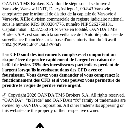
OANDA TMS Brokers S.A. dont le siège social se trouve à
Varsovie, Warsaw UNIT, Daszyńskiego 1, 00-843 Varsovie,
enregistrée par le tribunal de district de la capitale de Varsovie à
Varsovie, XIIIe division commerciale du registre judiciaire national,
sous le numéro KRS 0000204776, numéro NIP 5262759131,
Capital initial : 3.537.560 PLN versé en totalité. OANDA TMS
Brokers S.A. est soumis à la surveillance de l'Autorité polonaise de
surveillance financière sur la base d'une autorisation du 26 avril
2004 (KPWiG-4021-54-1/2004).
Les CFD sont des instruments complexes et comportent un
risque élevé de perdre rapidement de l'argent en raison de
l'effet de levier. 76% des investisseurs particuliers perdent de
l'argent lorsqu'ils investissent dans des CFD avec ce
fournisseur. Vous devez vous demander si vous comprenez le
fonctionnement des CFD et si vous pouvez vous permettre de
prendre le risque de perdre votre argent.
@ Copyright 2026 OANDA TMS Brokers S.A. All rights reserved.
“OANDA”, “fxTrade” and OANDA’s “fx” family of trademarks are
owned by OANDA Corporation. All other trademarks appearing on
this website are the property of their respective owner.