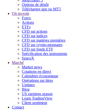
MetaTrader 5
Options de dépôt
Télécharger app ou MT5
Où investir
Forex
Actions
ETFs
CFD sur actions
CFD sur indices
CFD sur matières premières
CFD sur crypto-monnaies
CFD sur fonds ETF
Spécification des instruments
SpaceX
Marché
Market news
Cotations en direct
Calendrier économique
Opérations sur titres
Updates
Blog
US earnings season
Learn TradingView
Client sentiment
Contact