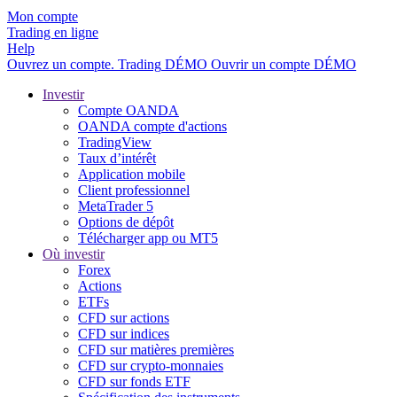
Mon compte
Trading en ligne
Help
Ouvrez un compte.
Trading
DÉMO
Ouvrir un compte DÉMO
Investir
Compte OANDA
OANDA compte d'actions
TradingView
Taux d’intérêt
Application mobile
Client professionnel
MetaTrader 5
Options de dépôt
Télécharger app ou MT5
Où investir
Forex
Actions
ETFs
CFD sur actions
CFD sur indices
CFD sur matières premières
CFD sur crypto-monnaies
CFD sur fonds ETF