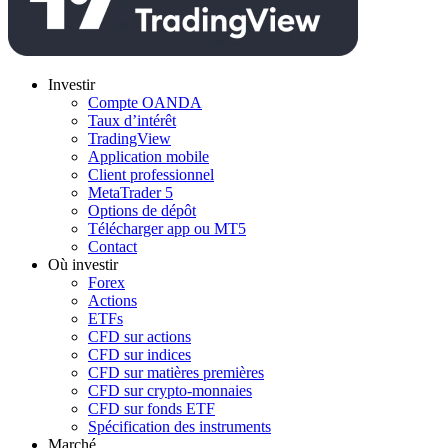
Investir
Compte OANDA
Taux d’intérêt
TradingView
Application mobile
Client professionnel
MetaTrader 5
Options de dépôt
Télécharger app ou MT5
Contact
Où investir
Forex
Actions
ETFs
CFD sur actions
CFD sur indices
CFD sur matières premières
CFD sur crypto-monnaies
CFD sur fonds ETF
Spécification des instruments
Marché