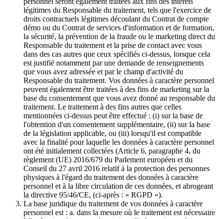
personnel seront également traitées aux fins des intérêts
légitimes du Responsable du traitement, tels que l'exercice de
droits contractuels légitimes découlant du Contrat de compte
démo ou du Contrat de services d'information et de formation,
la sécurité, la prévention de la fraude ou le marketing direct du
Responsable du traitement et la prise de contact avec vous
dans des cas autres que ceux spécifiés ci-dessus, lorsque cela
est justifié notamment par une demande de renseignements
que vous avez adressée et par le champ d'activité du
Responsable du traitement. Vos données à caractère personnel
peuvent également être traitées à des fins de marketing sur la
base du consentement que vous avez donné au responsable du
traitement. Le traitement à des fins autres que celles
mentionnées ci-dessus peut être effectué : (i) sur la base de
l'obtention d'un consentement supplémentaire, (ii) sur la base
de la législation applicable, ou (iii) lorsqu'il est compatible
avec la finalité pour laquelle les données à caractère personnel
ont été initialement collectées (Article 6, paragraphe 4, du
règlement (UE) 2016/679 du Parlement européen et du
Conseil du 27 avril 2016 relatif à la protection des personnes
physiques à l'égard du traitement des données à caractère
personnel et à la libre circulation de ces données, et abrogeant
la directive 95/46/CE, (ci-après : « RGPD »).
La base juridique du traitement de vos données à caractère
personnel est : a. dans la mesure où le traitement est nécessaire