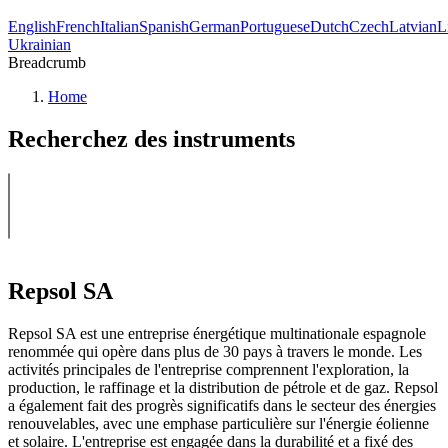
English
French
Italian
Spanish
German
Portuguese
Dutch
Czech
Latvian
L
Ukrainian
Breadcrumb
Home
Recherchez des instruments
Repsol SA
Repsol SA est une entreprise énergétique multinationale espagnole
renommée qui opère dans plus de 30 pays à travers le monde. Les
activités principales de l'entreprise comprennent l'exploration, la
production, le raffinage et la distribution de pétrole et de gaz. Repsol
a également fait des progrès significatifs dans le secteur des énergies
renouvelables, avec une emphase particulière sur l'énergie éolienne
et solaire. L'entreprise est engagée dans la durabilité et a fixé des