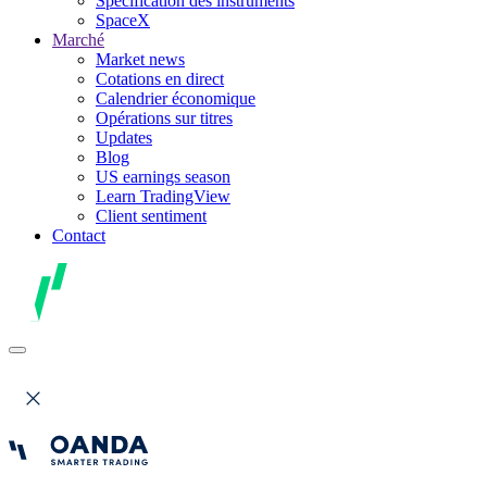
Spécification des instruments
SpaceX
Marché
Market news
Cotations en direct
Calendrier économique
Opérations sur titres
Updates
Blog
US earnings season
Learn TradingView
Client sentiment
Contact