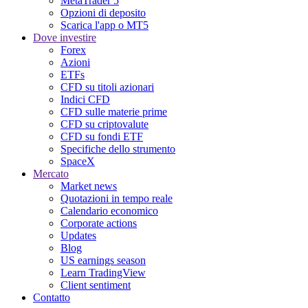
MetaTrader 5
Opzioni di deposito
Scarica l'app o MT5
Dove investire
Forex
Azioni
ETFs
CFD su titoli azionari
Indici CFD
CFD sulle materie prime
CFD su criptovalute
CFD su fondi ETF
Specifiche dello strumento
SpaceX
Mercato
Market news
Quotazioni in tempo reale
Calendario economico
Corporate actions
Updates
Blog
US earnings season
Learn TradingView
Client sentiment
Contatto