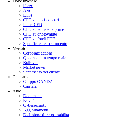
Dove investire
Forex
Azioni
ETFs
CFD su titoli azionari
Indici CFD
CFD sulle materie prime
CFD su criptovalute
CFD su fondi ETF
Specifiche dello strumento
Mercato
Corporate actions
Quotazioni in tempo reale
Rollover
Market news
Sentimento del cliente
Chi siamo
Gruppo OANDA
Carriera
Altro
Documenti
Novità
Cybersecurity
Aggiornamenti
Esclusione di responsabilità