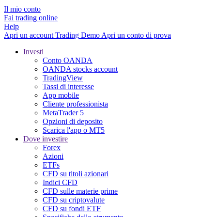
Il mio conto
Fai trading online
Help
Apri un account
Trading
Demo
Apri un conto di prova
Investi
Conto OANDA
OANDA stocks account
TradingView
Tassi di interesse
App mobile
Cliente professionista
MetaTrader 5
Opzioni di deposito
Scarica l'app o MT5
Dove investire
Forex
Azioni
ETFs
CFD su titoli azionari
Indici CFD
CFD sulle materie prime
CFD su criptovalute
CFD su fondi ETF