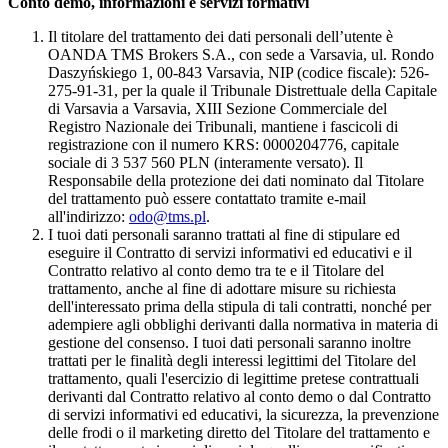
Conto demo, informazioni e servizi formativi
Il titolare del trattamento dei dati personali dell’utente è
OANDA TMS Brokers S.A., con sede a Varsavia, ul. Rondo
Daszyńskiego 1, 00-843 Varsavia, NIP (codice fiscale): 526-
275-91-31, per la quale il Tribunale Distrettuale della Capitale
di Varsavia a Varsavia, XIII Sezione Commerciale del
Registro Nazionale dei Tribunali, mantiene i fascicoli di
registrazione con il numero KRS: 0000204776, capitale
sociale di 3 537 560 PLN (interamente versato). Il
Responsabile della protezione dei dati nominato dal Titolare
del trattamento può essere contattato tramite e-mail
all'indirizzo:
odo@tms.pl
.
I tuoi dati personali saranno trattati al fine di stipulare ed
eseguire il Contratto di servizi informativi ed educativi e il
Contratto relativo al conto demo tra te e il Titolare del
trattamento, anche al fine di adottare misure su richiesta
dell'interessato prima della stipula di tali contratti, nonché per
adempiere agli obblighi derivanti dalla normativa in materia di
gestione del consenso. I tuoi dati personali saranno inoltre
trattati per le finalità degli interessi legittimi del Titolare del
trattamento, quali l'esercizio di legittime pretese contrattuali
derivanti dal Contratto relativo al conto demo o dal Contratto
di servizi informativi ed educativi, la sicurezza, la prevenzione
delle frodi o il marketing diretto del Titolare del trattamento e