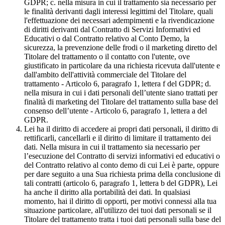
GDPR; c. nella misura in cui il trattamento sia necessario per
le finalità derivanti dagli interessi legittimi del Titolare, quali
l'effettuazione dei necessari adempimenti e la rivendicazione
di diritti derivanti dal Contratto di Servizi Informativi ed
Educativi o dal Contratto relativo al Conto Demo, la
sicurezza, la prevenzione delle frodi o il marketing diretto del
Titolare del trattamento o il contatto con l'utente, ove
giustificato in particolare da una richiesta ricevuta dall'utente e
dall'ambito dell'attività commerciale del Titolare del
trattamento - Articolo 6, paragrafo 1, lettera f del GDPR; d.
nella misura in cui i dati personali dell’utente siano trattati per
finalità di marketing del Titolare del trattamento sulla base del
consenso dell’utente - Articolo 6, paragrafo 1, lettera a del
GDPR.
Lei ha il diritto di accedere ai propri dati personali, il diritto di
rettificarli, cancellarli e il diritto di limitare il trattamento dei
dati. Nella misura in cui il trattamento sia necessario per
l’esecuzione del Contratto di servizi informativi ed educativi o
del Contratto relativo al conto demo di cui Lei è parte, oppure
per dare seguito a una Sua richiesta prima della conclusione di
tali contratti (articolo 6, paragrafo 1, lettera b del GDPR), Lei
ha anche il diritto alla portabilità dei dati. In qualsiasi
momento, hai il diritto di opporti, per motivi connessi alla tua
situazione particolare, all'utilizzo dei tuoi dati personali se il
Titolare del trattamento tratta i tuoi dati personali sulla base del