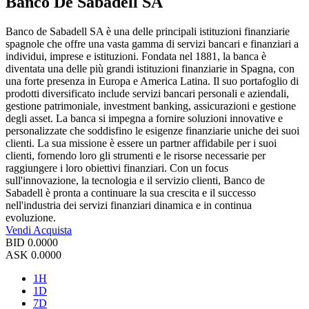
Banco De Sabadell SA
Banco de Sabadell SA è una delle principali istituzioni finanziarie
spagnole che offre una vasta gamma di servizi bancari e finanziari a
individui, imprese e istituzioni. Fondata nel 1881, la banca è
diventata una delle più grandi istituzioni finanziarie in Spagna, con
una forte presenza in Europa e America Latina. Il suo portafoglio di
prodotti diversificato include servizi bancari personali e aziendali,
gestione patrimoniale, investment banking, assicurazioni e gestione
degli asset. La banca si impegna a fornire soluzioni innovative e
personalizzate che soddisfino le esigenze finanziarie uniche dei suoi
clienti. La sua missione è essere un partner affidabile per i suoi
clienti, fornendo loro gli strumenti e le risorse necessarie per
raggiungere i loro obiettivi finanziari. Con un focus
sull'innovazione, la tecnologia e il servizio clienti, Banco de
Sabadell è pronta a continuare la sua crescita e il successo
nell'industria dei servizi finanziari dinamica e in continua
evoluzione.
Vendi
Acquista
BID
0.0000
ASK
0.0000
1H
1D
7D