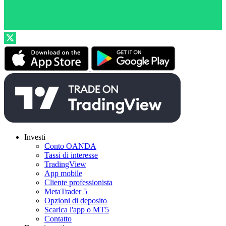
Investi
Conto OANDA
Tassi di interesse
TradingView
App mobile
Cliente professionista
MetaTrader 5
Opzioni di deposito
Scarica l'app o MT5
Contatto