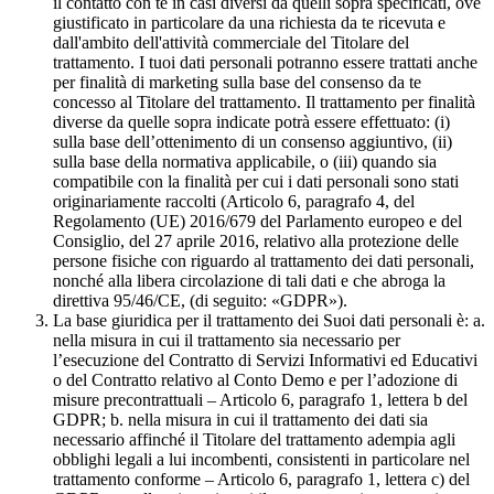
il contatto con te in casi diversi da quelli sopra specificati, ove
giustificato in particolare da una richiesta da te ricevuta e
dall'ambito dell'attività commerciale del Titolare del
trattamento. I tuoi dati personali potranno essere trattati anche
per finalità di marketing sulla base del consenso da te
concesso al Titolare del trattamento. Il trattamento per finalità
diverse da quelle sopra indicate potrà essere effettuato: (i)
sulla base dell’ottenimento di un consenso aggiuntivo, (ii)
sulla base della normativa applicabile, o (iii) quando sia
compatibile con la finalità per cui i dati personali sono stati
originariamente raccolti (Articolo 6, paragrafo 4, del
Regolamento (UE) 2016/679 del Parlamento europeo e del
Consiglio, del 27 aprile 2016, relativo alla protezione delle
persone fisiche con riguardo al trattamento dei dati personali,
nonché alla libera circolazione di tali dati e che abroga la
direttiva 95/46/CE, (di seguito: «GDPR»).
La base giuridica per il trattamento dei Suoi dati personali è: a.
nella misura in cui il trattamento sia necessario per
l’esecuzione del Contratto di Servizi Informativi ed Educativi
o del Contratto relativo al Conto Demo e per l’adozione di
misure precontrattuali – Articolo 6, paragrafo 1, lettera b del
GDPR; b. nella misura in cui il trattamento dei dati sia
necessario affinché il Titolare del trattamento adempia agli
obblighi legali a lui incombenti, consistenti in particolare nel
trattamento conforme – Articolo 6, paragrafo 1, lettera c) del