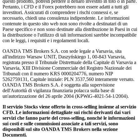
questo prodotto, potresti perdere il denaro investito in toto o in parte.
Pertanto, i CFD e il Forex potrebbero non essere adatti a tutti gli
investitori. Assicurati di comprendere i rischi connessi e, se
necessario, chiedi una consulenza indipendente. Le informazioni
contenute in questo sito web non sono rivolte a destinatari di un
Paese specifico e non sono destinate alla distribuzione in Paesi in cui
la distribuzione o l'utilizzo di tali informazioni sarebbe incompatibile
con le leggi, i requisiti e i regolamenti locali.
OANDA TMS Brokers S.A. con sede legale a Varsavia, sita
all'indirizzo Warsaw UNIT, Daszyńskiego 1, 00-843 Varsavia,
registrata presso il Tribunale Distrettuale della Capitale di Varsavia a
Varsavia, XIII Divisione Commerciale del Registro Nazionale dei
Tribunali con il numero KRS 0000204776, numero NIP
5262759131, Capitale iniziale: PLN 3537,560 interamente versato.
OANDA TMS Brokers S.A. è soggetta alla supervisione
dell'Autorità di vigilanza finanziaria polacca sulla base di
un'autorizzazione del 26 aprile 2004 (KPWiG-4021-54-1/2004).
Il servizio Stocks viene offerto in cross-selling insieme al servizio
CFD. Le informazioni dettagliate sui rischi derivanti dai vari
servizi che fanno parte del cross-selling, nonché le informazioni
sui costi e sulle commissioni associate a tali servizi, sono
disponibili sul sito OANDA TMS Brokers nella sezione
Documenti.