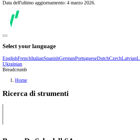
Data dell'ultimo aggiornamento: 4 marzo 2026.
Select your language
English
French
Italian
Spanish
German
Portuguese
Dutch
Czech
Latvian
L
Ukrainian
Breadcrumb
Home
Ricerca di strumenti