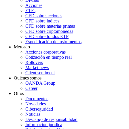
Divisas
Acciones
ETFs
CFD sobre acciones
CFD sobre índices
CFD sobre materias primas
CFD sobre criptomonedas
CFD sobre fondos ETF
Especificación de instrumentos
Mercado
Acciones corporativas
Cotización en tiempo real
Rollovers
Market news
Client sentiment
Quiénes somos
OANDA Group
Career
Otros
Documentos
Novedades
Ciberseguridad
Noticias
Descargo de responsabilidad
Información jurídica