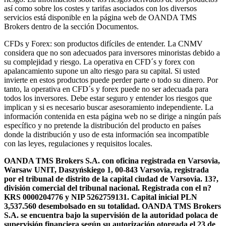
así como sobre los costes y tarifas asociados con los diversos
servicios está disponible en la página web de OANDA TMS
Brokers dentro de la sección Documentos.
CFDs y Forex: son productos difíciles de entender. La CNMV
considera que no son adecuados para inversores minoristas debido a
su complejidad y riesgo. La operativa en CFD´s y forex con
apalancamiento supone un alto riesgo para su capital. Si usted
invierte en estos productos puede perder parte o todo su dinero. Por
tanto, la operativa en CFD´s y forex puede no ser adecuada para
todos los inversores. Debe estar seguro y entender los riesgos que
implican y si es necesario buscar asesoramiento independiente. La
información contenida en esta página web no se dirige a ningún país
específico y no pretende la distribución del producto en países
donde la distribución y uso de esta información sea incompatible
con las leyes, regulaciones y requisitos locales.
OANDA TMS Brokers S.A. con oficina registrada en Varsovia,
Warsaw UNIT, Daszyńskiego 1, 00-843 Varsovia, registrada
por el tribunal de distrito de la capital ciudad de Varsovia. 13?,
división comercial del tribunal nacional. Registrada con el n?
KRS 0000204776 y NIP 5262759131. Capital inicial PLN
3,537.560 desembolsado en su totalidad. OANDA TMS Brokers
S.A. se encuentra bajo la supervisión de la autoridad polaca de
supervisión financiera según su autorización otorgada el 23 de