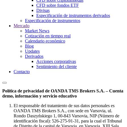
CFD sobre criptomonedas
CFD sobre fondos ETF
Divisas
Especificación de instrumentos derivados
Especificación de instrumentos
Mercado
Market News
Cotización en tiempo real
Calendario económico
Blog
Updates
Derivados
Acciones corporativas
Sentimiento del cliente
Contacto
Política de privacidad de OANDA TMS Brokers S.A. – Cuenta
demo, información y servicio educativo
El responsable del tratamiento de sus datos personales es
OANDA TMS Brokers S.A., con sede en Varsovia, ul.
Rondo Daszyńskiego 1, 00-843 Varsovia, NIP (Número de
identificación fiscal): 526-275-91-31, para la cual el Tribunal
de Distrito de la capital de Varsovia, en Varsovia, XIII Sala