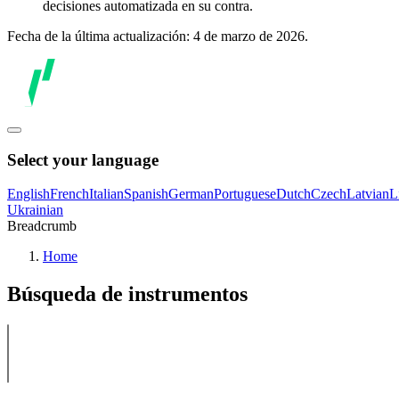
decisiones automatizada en su contra.
Fecha de la última actualización: 4 de marzo de 2026.
Select your language
English
French
Italian
Spanish
German
Portuguese
Dutch
Czech
Latvian
L
Ukrainian
Breadcrumb
Home
Búsqueda de instrumentos