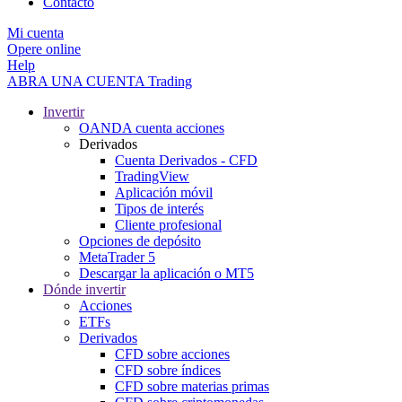
Contacto
Mi cuenta
Opere online
Help
ABRA UNA CUENTA
Trading
Invertir
OANDA cuenta acciones
Derivados
Cuenta Derivados - CFD
TradingView
Aplicación móvil
Tipos de interés
Cliente profesional
Opciones de depósito
MetaTrader 5
Descargar la aplicación o MT5
Dónde invertir
Acciones
ETFs
Derivados
CFD sobre acciones
CFD sobre índices
CFD sobre materias primas