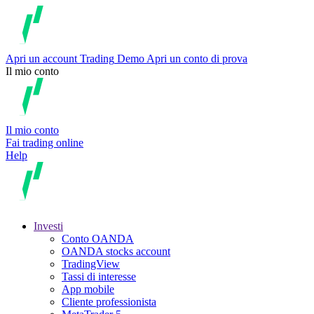
Apri un account
Trading
Demo
Apri un conto di prova
Il mio conto
Il mio conto
Fai trading online
Help
Investi
Conto OANDA
OANDA stocks account
TradingView
Tassi di interesse
App mobile
Cliente professionista