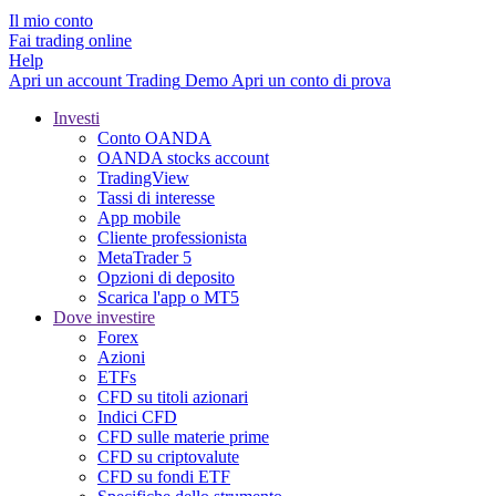
Il mio conto
Fai trading online
Help
Apri un account
Trading
Demo
Apri un conto di prova
Investi
Conto OANDA
OANDA stocks account
TradingView
Tassi di interesse
App mobile
Cliente professionista
MetaTrader 5
Opzioni di deposito
Scarica l'app o MT5
Dove investire
Forex
Azioni
ETFs
CFD su titoli azionari
Indici CFD
CFD sulle materie prime
CFD su criptovalute
CFD su fondi ETF