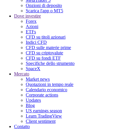
MetaTrader 5
Opzioni di deposito
Scarica l'app o MT5
Dove investire
Forex
Azioni
ETFs
CFD su titoli azionari
Indici CFD
CFD sulle materie prime
CFD su criptovalute
CFD su fondi ETF
Specifiche dello strumento
SpaceX
Mercato
Market news
Quotazioni in tempo reale
Calendario economico
Corporate actions
Updates
Blog
US earnings season
Learn TradingView
Client sentiment
Contatto