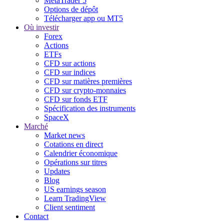
MetaTrader 5
Options de dépôt
Télécharger app ou MT5
Où investir
Forex
Actions
ETFs
CFD sur actions
CFD sur indices
CFD sur matières premières
CFD sur crypto-monnaies
CFD sur fonds ETF
Spécification des instruments
SpaceX
Marché
Market news
Cotations en direct
Calendrier économique
Opérations sur titres
Updates
Blog
US earnings season
Learn TradingView
Client sentiment
Contact