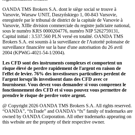
OANDA TMS Brokers S.A. dont le siège social se trouve à
Varsovie, Warsaw UNIT, Daszyńskiego 1, 00-843 Varsovie,
enregistrée par le tribunal de district de la capitale de Varsovie à
Varsovie, XIIIe division commerciale du registre judiciaire national,
sous le numéro KRS 0000204776, numéro NIP 5262759131,
Capital initial : 3.537.560 PLN versé en totalité. OANDA TMS
Brokers S.A. est soumis à la surveillance de l'Autorité polonaise de
surveillance financière sur la base d'une autorisation du 26 avril
2004 (KPWiG-4021-54-1/2004).
Les CFD sont des instruments complexes et comportent un
risque élevé de perdre rapidement de l'argent en raison de
l'effet de levier. 76% des investisseurs particuliers perdent de
l'argent lorsqu'ils investissent dans des CFD avec ce
fournisseur. Vous devez vous demander si vous comprenez le
fonctionnement des CFD et si vous pouvez vous permettre de
prendre le risque de perdre votre argent.
@ Copyright 2026 OANDA TMS Brokers S.A. All rights reserved.
“OANDA”, “fxTrade” and OANDA’s “fx” family of trademarks are
owned by OANDA Corporation. All other trademarks appearing on
this website are the property of their respective owner.