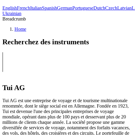
English
French
Italian
Spanish
German
Portuguese
Dutch
Czech
Latvian
L
Ukrainian
Breadcrumb
Home
Recherchez des instruments
Tui AG
Tui AG est une entreprise de voyage et de tourisme multinationale
renommée, dont le siège social est en Allemagne. Fondée en 1923,
Tui est devenue l'une des principales entreprises de voyage
mondiale, opérant dans plus de 100 pays et desservant plus de 20
millions de clients chaque année. La société propose une gamme
diversifiée de services de voyage, notamment des forfaits vacances,
des vols, des hôtels, des croisières et des circuits. Le portefeuille de