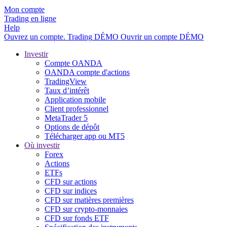
Mon compte
Trading en ligne
Help
Ouvrez un compte.
Trading
DÉMO
Ouvrir un compte DÉMO
Investir
Compte OANDA
OANDA compte d'actions
TradingView
Taux d’intérêt
Application mobile
Client professionnel
MetaTrader 5
Options de dépôt
Télécharger app ou MT5
Où investir
Forex
Actions
ETFs
CFD sur actions
CFD sur indices
CFD sur matières premières
CFD sur crypto-monnaies
CFD sur fonds ETF