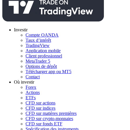
Investir
Compte OANDA
Taux d’intérêt
TradingView
Application mobile
Client professionnel
MetaTrader 5
Options de dépôt
Télécharger app ou MT5
Contact
Où investir
Forex
Actions
ETFs
CFD sur actions
CFD sur indices
CFD sur matières premières
CFD sur crypto-monnaies
CFD sur fonds ETF
Spécification des instruments