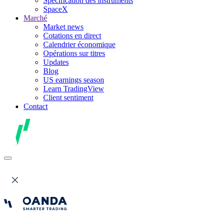
Spécification des instruments
SpaceX
Marché
Market news
Cotations en direct
Calendrier économique
Opérations sur titres
Updates
Blog
US earnings season
Learn TradingView
Client sentiment
Contact