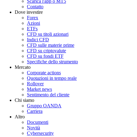
Scarica l'app o MT5
Contatto
Dove investire
Forex
Azioni
ETFs
CFD su titoli azionari
Indici CFD
CFD sulle materie prime
CFD su criptovalute
CFD su fondi ETF
Specifiche dello strumento
Mercato
Corporate actions
Quotazioni in tempo reale
Rollover
Market news
Sentimento del cliente
Chi siamo
Gruppo OANDA
Carriera
Altro
Documenti
Novità
Cybersecurity