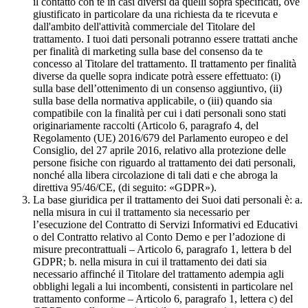
il contatto con te in casi diversi da quelli sopra specificati, ove
giustificato in particolare da una richiesta da te ricevuta e
dall'ambito dell'attività commerciale del Titolare del
trattamento. I tuoi dati personali potranno essere trattati anche
per finalità di marketing sulla base del consenso da te
concesso al Titolare del trattamento. Il trattamento per finalità
diverse da quelle sopra indicate potrà essere effettuato: (i)
sulla base dell’ottenimento di un consenso aggiuntivo, (ii)
sulla base della normativa applicabile, o (iii) quando sia
compatibile con la finalità per cui i dati personali sono stati
originariamente raccolti (Articolo 6, paragrafo 4, del
Regolamento (UE) 2016/679 del Parlamento europeo e del
Consiglio, del 27 aprile 2016, relativo alla protezione delle
persone fisiche con riguardo al trattamento dei dati personali,
nonché alla libera circolazione di tali dati e che abroga la
direttiva 95/46/CE, (di seguito: «GDPR»).
La base giuridica per il trattamento dei Suoi dati personali è: a.
nella misura in cui il trattamento sia necessario per
l’esecuzione del Contratto di Servizi Informativi ed Educativi
o del Contratto relativo al Conto Demo e per l’adozione di
misure precontrattuali – Articolo 6, paragrafo 1, lettera b del
GDPR; b. nella misura in cui il trattamento dei dati sia
necessario affinché il Titolare del trattamento adempia agli
obblighi legali a lui incombenti, consistenti in particolare nel
trattamento conforme – Articolo 6, paragrafo 1, lettera c) del