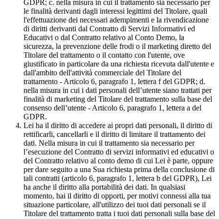
GDPR; c. nella misura in cui il trattamento sia necessario per
le finalità derivanti dagli interessi legittimi del Titolare, quali
l'effettuazione dei necessari adempimenti e la rivendicazione
di diritti derivanti dal Contratto di Servizi Informativi ed
Educativi o dal Contratto relativo al Conto Demo, la
sicurezza, la prevenzione delle frodi o il marketing diretto del
Titolare del trattamento o il contatto con l'utente, ove
giustificato in particolare da una richiesta ricevuta dall'utente e
dall'ambito dell'attività commerciale del Titolare del
trattamento - Articolo 6, paragrafo 1, lettera f del GDPR; d.
nella misura in cui i dati personali dell’utente siano trattati per
finalità di marketing del Titolare del trattamento sulla base del
consenso dell’utente - Articolo 6, paragrafo 1, lettera a del
GDPR.
Lei ha il diritto di accedere ai propri dati personali, il diritto di
rettificarli, cancellarli e il diritto di limitare il trattamento dei
dati. Nella misura in cui il trattamento sia necessario per
l’esecuzione del Contratto di servizi informativi ed educativi o
del Contratto relativo al conto demo di cui Lei è parte, oppure
per dare seguito a una Sua richiesta prima della conclusione di
tali contratti (articolo 6, paragrafo 1, lettera b del GDPR), Lei
ha anche il diritto alla portabilità dei dati. In qualsiasi
momento, hai il diritto di opporti, per motivi connessi alla tua
situazione particolare, all'utilizzo dei tuoi dati personali se il
Titolare del trattamento tratta i tuoi dati personali sulla base del