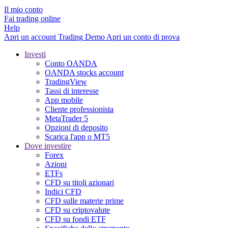
Il mio conto
Fai trading online
Help
Apri un account
Trading
Demo
Apri un conto di prova
Investi
Conto OANDA
OANDA stocks account
TradingView
Tassi di interesse
App mobile
Cliente professionista
MetaTrader 5
Opzioni di deposito
Scarica l'app o MT5
Dove investire
Forex
Azioni
ETFs
CFD su titoli azionari
Indici CFD
CFD sulle materie prime
CFD su criptovalute
CFD su fondi ETF