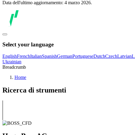
Data dell'ultimo aggiornamento: 4 marzo 2026.
Select your language
English
French
Italian
Spanish
German
Portuguese
Dutch
Czech
Latvian
L
Ukrainian
Breadcrumb
Home
Ricerca di strumenti