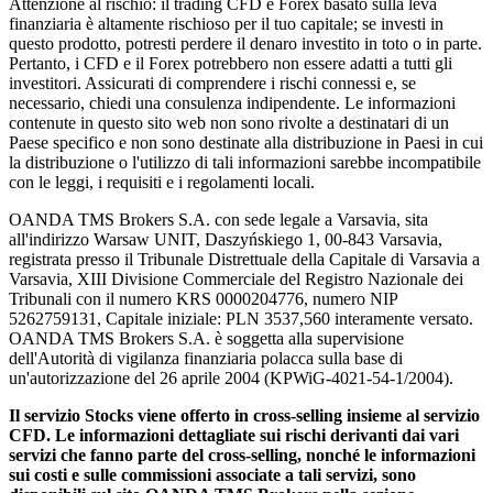
Attenzione al rischio: il trading CFD e Forex basato sulla leva
finanziaria è altamente rischioso per il tuo capitale; se investi in
questo prodotto, potresti perdere il denaro investito in toto o in parte.
Pertanto, i CFD e il Forex potrebbero non essere adatti a tutti gli
investitori. Assicurati di comprendere i rischi connessi e, se
necessario, chiedi una consulenza indipendente. Le informazioni
contenute in questo sito web non sono rivolte a destinatari di un
Paese specifico e non sono destinate alla distribuzione in Paesi in cui
la distribuzione o l'utilizzo di tali informazioni sarebbe incompatibile
con le leggi, i requisiti e i regolamenti locali.
OANDA TMS Brokers S.A. con sede legale a Varsavia, sita
all'indirizzo Warsaw UNIT, Daszyńskiego 1, 00-843 Varsavia,
registrata presso il Tribunale Distrettuale della Capitale di Varsavia a
Varsavia, XIII Divisione Commerciale del Registro Nazionale dei
Tribunali con il numero KRS 0000204776, numero NIP
5262759131, Capitale iniziale: PLN 3537,560 interamente versato.
OANDA TMS Brokers S.A. è soggetta alla supervisione
dell'Autorità di vigilanza finanziaria polacca sulla base di
un'autorizzazione del 26 aprile 2004 (KPWiG-4021-54-1/2004).
Il servizio Stocks viene offerto in cross-selling insieme al servizio
CFD. Le informazioni dettagliate sui rischi derivanti dai vari
servizi che fanno parte del cross-selling, nonché le informazioni
sui costi e sulle commissioni associate a tali servizi, sono