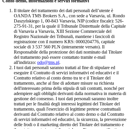
Conto demo, informazioni e servizi formativi
Il titolare del trattamento dei dati personali dell’utente è
OANDA TMS Brokers S.A., con sede a Varsavia, ul. Rondo
Daszyńskiego 1, 00-843 Varsavia, NIP (codice fiscale): 526-
275-91-31, per la quale il Tribunale Distrettuale della Capitale
di Varsavia a Varsavia, XIII Sezione Commerciale del
Registro Nazionale dei Tribunali, mantiene i fascicoli di
registrazione con il numero KRS: 0000204776, capitale
sociale di 3 537 560 PLN (interamente versato). Il
Responsabile della protezione dei dati nominato dal Titolare
del trattamento può essere contattato tramite e-mail
all'indirizzo:
odo@tms.pl
.
I tuoi dati personali saranno trattati al fine di stipulare ed
eseguire il Contratto di servizi informativi ed educativi e il
Contratto relativo al conto demo tra te e il Titolare del
trattamento, anche al fine di adottare misure su richiesta
dell'interessato prima della stipula di tali contratti, nonché per
adempiere agli obblighi derivanti dalla normativa in materia di
gestione del consenso. I tuoi dati personali saranno inoltre
trattati per le finalità degli interessi legittimi del Titolare del
trattamento, quali l'esercizio di legittime pretese contrattuali
derivanti dal Contratto relativo al conto demo o dal Contratto
di servizi informativi ed educativi, la sicurezza, la prevenzione
delle frodi o il marketing diretto del Titolare del trattamento e