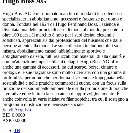
Hugo Boss AG
Hugo Boss AG è un rinomato marchio di moda di lusso tedesco
specializzato in abbigliamento, accessori e fragranze per uomo e
donna. Fondata nel 1924 da Hugo Ferdinand Boss, l'azienda è
diventata una delle principali case di moda al mondo, presente in
oltre 100 paesi. Il marchio è noto per i suoi design eleganti e
sofisticati, apprezzati sia dai professionisti del business che dalle
persone attente alla moda. Le sue collezioni includono abiti su
misura, abbigliamento casual, abbigliamento sportivo e
abbigliamento da sera, tutti realizzati con materiali di alta qualità e
con un'attenzione impeccabile ai dettagli. Hugo Boss AG offre
anche una gamma di accessori, tra cui scarpe, borse, cinture e
orologi, e le sue fragranze sono molto ricercate, con una gamma di
profumi sia per uomo che per donna. L'azienda è impegnata nella
sostenibilità e nelle pratiche commerciali etiche, con un focus sulla
riduzione del suo impatto ambientale e sulla promozione di pratiche
lavorative eque in tutta la sua catena di approvvigionamento. È
anche coinvolta in varie iniziative filantropiche, tra cui il sostegno a
programmi di istruzione e benessere sociale.
Vendi
Acquista
BID
0.0000
ASK
0.0000
1H