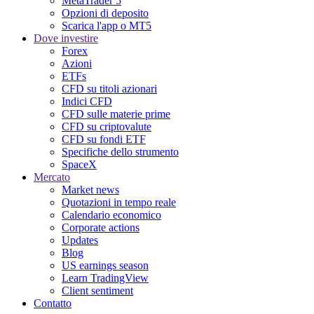
MetaTrader 5
Opzioni di deposito
Scarica l'app o MT5
Dove investire
Forex
Azioni
ETFs
CFD su titoli azionari
Indici CFD
CFD sulle materie prime
CFD su criptovalute
CFD su fondi ETF
Specifiche dello strumento
SpaceX
Mercato
Market news
Quotazioni in tempo reale
Calendario economico
Corporate actions
Updates
Blog
US earnings season
Learn TradingView
Client sentiment
Contatto