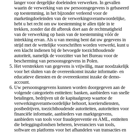
langer voor dergelijke doeleinden verwerken. In gevallen
waarin de verwerking van uw persoonsgegevens is gebaseerd
op toestemming, in het bijzonder verleend voor de
marketingdoeleinden van de verwerkingsverantwoordelijke,
hebt u het recht om uw toestemming te allen tijde in te
trekken, zonder dat dit afbreuk doet aan de rechtmatigheid
van de verwerking op basis van de toestemming vóór de
intrekking ervan. Als u van mening bent dat uw gegevens in
strijd met de wettelijke voorschriften worden verwerkt, kunt u
een klacht indienen bij de bevoegde toezichthoudende
autoriteit, namelijk de voorzitter van het Bureau voor de
bescherming van persoonsgegevens in Polen.
Het verstrekken van gegevens is vrijwillig, maar noodzakelijk
voor het sluiten van de overeenkomst inzake informatie- en
educatieve diensten en de overeenkomst inzake de demo-
account.
Uw persoonsgegevens kunnen worden doorgegeven aan de
volgende categorieën entiteiten: banken, aanbieders van snelle
betalingen, bedrijven uit de kapitaalgroep waartoe de
verwerkingsverantwoordelijke behoort, koeriersdiensten,
postbedrijven, toezichthoudende autoriteiten, autoriteiten voor
financiële informatie, aanbieders van marktgegevens,
aanbieders van tools voor fraudepreventie en AML, entiteiten
die beleggingsfondsen beheren, leveranciers van tools,
software en platforms voor het afhandelen van transacties en