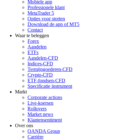
Mobiele app
Professionele klant
MetaTrader 5
Opties voor storten
Download de app of MT5
Contact
Waar te beleggen
Forex
Aandelen
ETFs
Aandelen-CFD
Indices-CFD
Termijngoederen-CFD
Crypto-CFD
ETF-fondsen-CFD
Specificatie instrument
Markt
Corporate actions
Live-koersen
Rollovers
Market news
Klantensentiment
Over ons
OANDA Group
Carrière