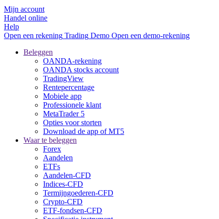
Mijn account
Handel online
Help
Open een rekening
Trading
Demo
Open een demo-rekening
Beleggen
OANDA-rekening
OANDA stocks account
TradingView
Rentepercentage
Mobiele app
Professionele klant
MetaTrader 5
Opties voor storten
Download de app of MT5
Waar te beleggen
Forex
Aandelen
ETFs
Aandelen-CFD
Indices-CFD
Termijngoederen-CFD
Crypto-CFD
ETF-fondsen-CFD