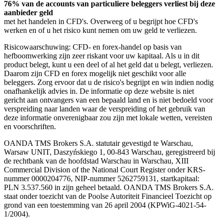
76% van de accounts van particuliere beleggers verliest bij deze
aanbieder geld
met het handelen in CFD's. Overweeg of u begrijpt hoe CFD's
werken en of u het risico kunt nemen om uw geld te verliezen.
Risicowaarschuwing: CFD- en forex-handel op basis van
hefboomwerking zijn zeer riskant voor uw kapitaal. Als u in dit
product belegt, kunt u een deel of al het geld dat u belegt, verliezen.
Daarom zijn CFD en forex mogelijk niet geschikt voor alle
beleggers. Zorg ervoor dat u de risico's begrijpt en win indien nodig
onafhankelijk advies in. De informatie op deze website is niet
gericht aan ontvangers van een bepaald land en is niet bedoeld voor
verspreiding naar landen waar de verspreiding of het gebruik van
deze informatie onverenigbaar zou zijn met lokale wetten, vereisten
en voorschriften.
OANDA TMS Brokers S.A. statutair gevestigd te Warschau,
Warsaw UNIT, Daszyńskiego 1, 00-843 Warschau, geregistreerd bij
de rechtbank van de hoofdstad Warschau in Warschau, XIII
Commercial Division of the National Court Register onder KRS-
nummer 0000204776, NIP-nummer 5262759131, startkapitaal:
PLN 3.537.560 in zijn geheel betaald. OANDA TMS Brokers S.A.
staat onder toezicht van de Poolse Autoriteit Financieel Toezicht op
grond van een toestemming van 26 april 2004 (KPWiG-4021-54-
1/2004).