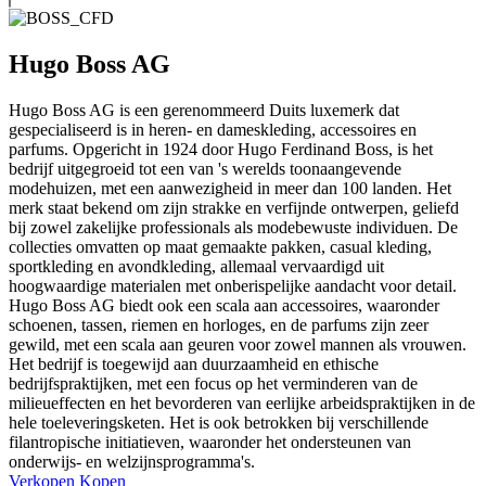
Hugo Boss AG
Hugo Boss AG is een gerenommeerd Duits luxemerk dat
gespecialiseerd is in heren- en dameskleding, accessoires en
parfums. Opgericht in 1924 door Hugo Ferdinand Boss, is het
bedrijf uitgegroeid tot een van 's werelds toonaangevende
modehuizen, met een aanwezigheid in meer dan 100 landen. Het
merk staat bekend om zijn strakke en verfijnde ontwerpen, geliefd
bij zowel zakelijke professionals als modebewuste individuen. De
collecties omvatten op maat gemaakte pakken, casual kleding,
sportkleding en avondkleding, allemaal vervaardigd uit
hoogwaardige materialen met onberispelijke aandacht voor detail.
Hugo Boss AG biedt ook een scala aan accessoires, waaronder
schoenen, tassen, riemen en horloges, en de parfums zijn zeer
gewild, met een scala aan geuren voor zowel mannen als vrouwen.
Het bedrijf is toegewijd aan duurzaamheid en ethische
bedrijfspraktijken, met een focus op het verminderen van de
milieueffecten en het bevorderen van eerlijke arbeidspraktijken in de
hele toeleveringsketen. Het is ook betrokken bij verschillende
filantropische initiatieven, waaronder het ondersteunen van
onderwijs- en welzijnsprogramma's.
Verkopen
Kopen