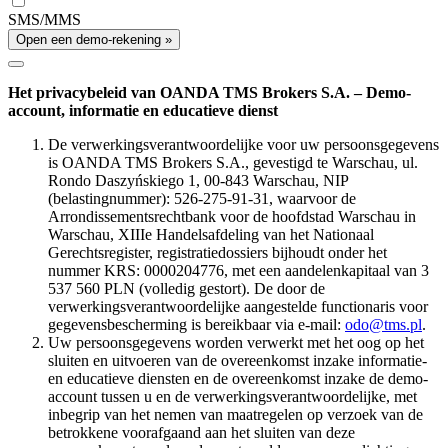
SMS/MMS
Open een demo-rekening »
Het privacybeleid van OANDA TMS Brokers S.A. – Demo-
account, informatie en educatieve dienst
De verwerkingsverantwoordelijke voor uw persoonsgegevens
is OANDA TMS Brokers S.A., gevestigd te Warschau, ul.
Rondo Daszyńskiego 1, 00-843 Warschau, NIP
(belastingnummer): 526-275-91-31, waarvoor de
Arrondissementsrechtbank voor de hoofdstad Warschau in
Warschau, XIIIe Handelsafdeling van het Nationaal
Gerechtsregister, registratiedossiers bijhoudt onder het
nummer KRS: 0000204776, met een aandelenkapitaal van 3
537 560 PLN (volledig gestort). De door de
verwerkingsverantwoordelijke aangestelde functionaris voor
gegevensbescherming is bereikbaar via e-mail:
odo@tms.pl
.
Uw persoonsgegevens worden verwerkt met het oog op het
sluiten en uitvoeren van de overeenkomst inzake informatie-
en educatieve diensten en de overeenkomst inzake de demo-
account tussen u en de verwerkingsverantwoordelijke, met
inbegrip van het nemen van maatregelen op verzoek van de
betrokkene voorafgaand aan het sluiten van deze