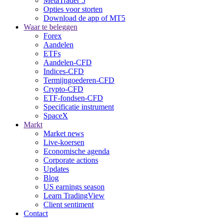
MetaTrader 5
Opties voor storten
Download de app of MT5
Waar te beleggen
Forex
Aandelen
ETFs
Aandelen-CFD
Indices-CFD
Termijngoederen-CFD
Crypto-CFD
ETF-fondsen-CFD
Specificatie instrument
SpaceX
Markt
Market news
Live-koersen
Economische agenda
Corporate actions
Updates
Blog
US earnings season
Learn TradingView
Client sentiment
Contact