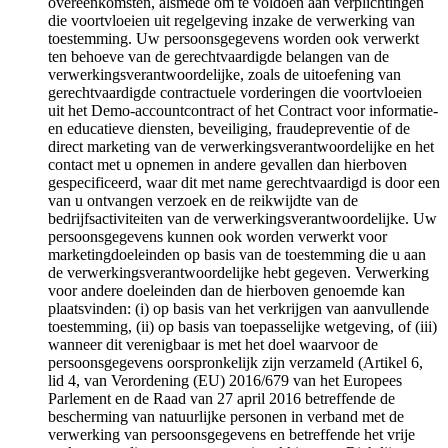
overeenkomsten, alsmede om te voldoen aan verplichtingen
die voortvloeien uit regelgeving inzake de verwerking van
toestemming. Uw persoonsgegevens worden ook verwerkt
ten behoeve van de gerechtvaardigde belangen van de
verwerkingsverantwoordelijke, zoals de uitoefening van
gerechtvaardigde contractuele vorderingen die voortvloeien
uit het Demo-accountcontract of het Contract voor informatie-
en educatieve diensten, beveiliging, fraudepreventie of de
direct marketing van de verwerkingsverantwoordelijke en het
contact met u opnemen in andere gevallen dan hierboven
gespecificeerd, waar dit met name gerechtvaardigd is door een
van u ontvangen verzoek en de reikwijdte van de
bedrijfsactiviteiten van de verwerkingsverantwoordelijke. Uw
persoonsgegevens kunnen ook worden verwerkt voor
marketingdoeleinden op basis van de toestemming die u aan
de verwerkingsverantwoordelijke hebt gegeven. Verwerking
voor andere doeleinden dan de hierboven genoemde kan
plaatsvinden: (i) op basis van het verkrijgen van aanvullende
toestemming, (ii) op basis van toepasselijke wetgeving, of (iii)
wanneer dit verenigbaar is met het doel waarvoor de
persoonsgegevens oorspronkelijk zijn verzameld (Artikel 6,
lid 4, van Verordening (EU) 2016/679 van het Europees
Parlement en de Raad van 27 april 2016 betreffende de
bescherming van natuurlijke personen in verband met de
verwerking van persoonsgegevens en betreffende het vrije