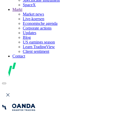
Specificatie instrument
SpaceX
Markt
Market news
Live-koersen
Economische agenda
Corporate actions
Updates
Blog
US earnings season
Learn TradingView
Client sentiment
Contact