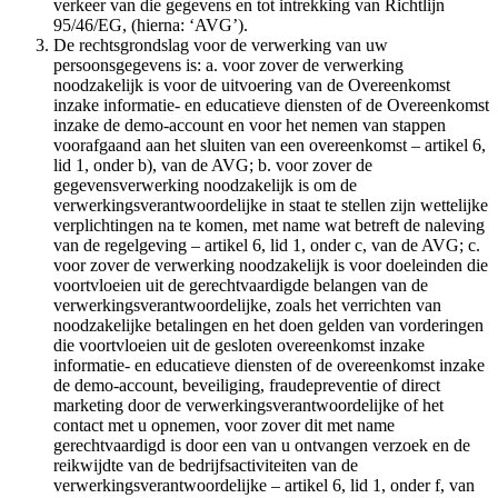
verkeer van die gegevens en tot intrekking van Richtlijn
95/46/EG, (hierna: ‘AVG’).
De rechtsgrondslag voor de verwerking van uw
persoonsgegevens is: a. voor zover de verwerking
noodzakelijk is voor de uitvoering van de Overeenkomst
inzake informatie- en educatieve diensten of de Overeenkomst
inzake de demo-account en voor het nemen van stappen
voorafgaand aan het sluiten van een overeenkomst – artikel 6,
lid 1, onder b), van de AVG; b. voor zover de
gegevensverwerking noodzakelijk is om de
verwerkingsverantwoordelijke in staat te stellen zijn wettelijke
verplichtingen na te komen, met name wat betreft de naleving
van de regelgeving – artikel 6, lid 1, onder c, van de AVG; c.
voor zover de verwerking noodzakelijk is voor doeleinden die
voortvloeien uit de gerechtvaardigde belangen van de
verwerkingsverantwoordelijke, zoals het verrichten van
noodzakelijke betalingen en het doen gelden van vorderingen
die voortvloeien uit de gesloten overeenkomst inzake
informatie- en educatieve diensten of de overeenkomst inzake
de demo-account, beveiliging, fraudepreventie of direct
marketing door de verwerkingsverantwoordelijke of het
contact met u opnemen, voor zover dit met name
gerechtvaardigd is door een van u ontvangen verzoek en de
reikwijdte van de bedrijfsactiviteiten van de
verwerkingsverantwoordelijke – artikel 6, lid 1, onder f, van