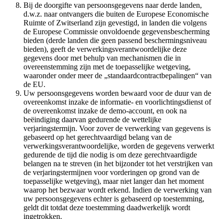
Bij de doorgifte van persoonsgegevens naar derde landen,
d.w.z. naar ontvangers die buiten de Europese Economische
Ruimte of Zwitserland zijn gevestigd, in landen die volgens
de Europese Commissie onvoldoende gegevensbescherming
bieden (derde landen die geen passend beschermingsniveau
bieden), geeft de verwerkingsverantwoordelijke deze
gegevens door met behulp van mechanismen die in
overeenstemming zijn met de toepasselijke wetgeving,
waaronder onder meer de „standaardcontractbepalingen“ van
de EU.
Uw persoonsgegevens worden bewaard voor de duur van de
overeenkomst inzake de informatie- en voorlichtingsdienst of
de overeenkomst inzake de demo-account, en ook na
beëindiging daarvan gedurende de wettelijke
verjaringstermijn. Voor zover de verwerking van gegevens is
gebaseerd op het gerechtvaardigd belang van de
verwerkingsverantwoordelijke, worden de gegevens verwerkt
gedurende de tijd die nodig is om deze gerechtvaardigde
belangen na te streven (in het bijzonder tot het verstrijken van
de verjaringstermijnen voor vorderingen op grond van de
toepasselijke wetgeving), maar niet langer dan het moment
waarop het bezwaar wordt erkend. Indien de verwerking van
uw persoonsgegevens echter is gebaseerd op toestemming,
geldt dit totdat deze toestemming daadwerkelijk wordt
ingetrokken.