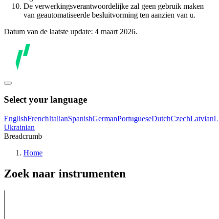
De verwerkingsverantwoordelijke zal geen gebruik maken
van geautomatiseerde besluitvorming ten aanzien van u.
Datum van de laatste update: 4 maart 2026.
Select your language
English
French
Italian
Spanish
German
Portuguese
Dutch
Czech
Latvian
L
Ukrainian
Breadcrumb
Home
Zoek naar instrumenten