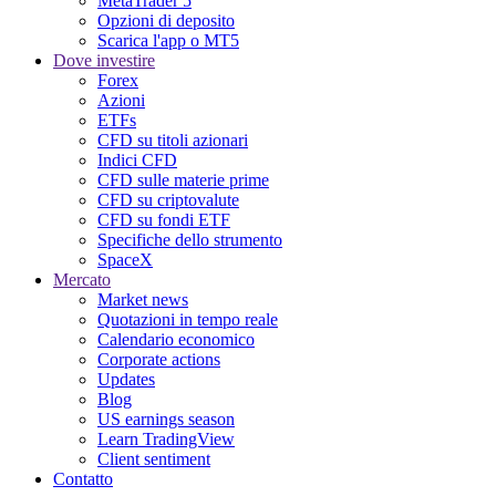
MetaTrader 5
Opzioni di deposito
Scarica l'app o MT5
Dove investire
Forex
Azioni
ETFs
CFD su titoli azionari
Indici CFD
CFD sulle materie prime
CFD su criptovalute
CFD su fondi ETF
Specifiche dello strumento
SpaceX
Mercato
Market news
Quotazioni in tempo reale
Calendario economico
Corporate actions
Updates
Blog
US earnings season
Learn TradingView
Client sentiment
Contatto