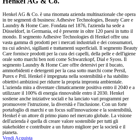
Henkel AG & Co.
Henkel AG & Co. è una rinomata azienda multinazionale che opera
in tre segmenti di business: Adhesive Technologies, Beauty Care e
Laundry & Home Care. Fondata nel 1876, l'azienda ha sede a
Düsseldorf, in Germania, ed è presente in oltre 120 paesi in tutto il
mondo. Il segmento Adhesive Technologies di Henkel offre una
vasta gamma di prodotti per i mercati industriali e dei consumatori,
tra cui adesivi, sigillanti e trattamenti superficiali. Il segmento Beauty
Care fornisce prodotti per la cura dei capelli, della pelle e dell'igiene
orale sotto marchi ben noti come Schwarzkopf, Dial e Syoss. Il
segmento Laundry & Home Care offre detersivi per il bucato,
ammorbidenti e detergenti per la casa sotto marchi come Persil,
Purex e Pril. Henkel è impegnata nella sostenibilità e ha stabilito
obiettivi ambiziosi per ridurre la propria impronta ambientale.
L'azienda mira a diventare climaticamente positiva entro il 2040 e a
utilizzare il 100% di energia rinnovabile entro il 2030. Henkel
sostiene anche iniziative sociali e ha lanciato vari programmi per
promuovere l'istruzione, la diversità e l'inclusione. Con un forte
portafoglio di marchi e un focus sull'innovazione e la sostenibilità,
Henkel è un attore di primo piano nel mercato globale. La visione
dell'azienda è quella di creare valore sostenibile per tutti gli
stakeholder e contribuire a un futuro migliore per la società e il
pianeta.
Vendi
Acquista