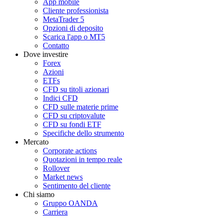
App mobile
Cliente professionista
MetaTrader 5
Opzioni di deposito
Scarica l'app o MT5
Contatto
Dove investire
Forex
Azioni
ETFs
CFD su titoli azionari
Indici CFD
CFD sulle materie prime
CFD su criptovalute
CFD su fondi ETF
Specifiche dello strumento
Mercato
Corporate actions
Quotazioni in tempo reale
Rollover
Market news
Sentimento del cliente
Chi siamo
Gruppo OANDA
Carriera