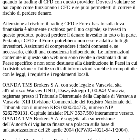
quando fa trading di CFD con questo provider. Dovresti valutare se
hai capito come funzionano i CFD e se puoi permetterti di correre il
rischio di perdere denaro.
Attenzione al rischio: il trading CFD e Forex basato sulla leva
finanziaria è altamente rischioso per il tuo capitale; se investi in
questo prodotto, potresti perdere il denaro investito in toto o in parte.
Pertanto, i CFD e il Forex potrebbero non essere adatti a tutti gli
investitori. Assicurati di comprendere i rischi connessi e, se
necessario, chiedi una consulenza indipendente. Le informazioni
contenute in questo sito web non sono rivolte a destinatari di un
Paese specifico e non sono destinate alla distribuzione in Paesi in cui
la distribuzione o l'utilizzo di tali informazioni sarebbe incompatibile
con le leggi, i requisiti e i regolamenti locali.
OANDA TMS Brokers S.A. con sede legale a Varsavia, sita
all'indirizzo Warsaw UNIT, Daszyńskiego 1, 00-843 Varsavia,
registrata presso il Tribunale Distrettuale della Capitale di Varsavia a
Varsavia, XIII Divisione Commerciale del Registro Nazionale dei
Tribunali con il numero KRS 0000204776, numero NIP
5262759131, Capitale iniziale: PLN 3537,560 interamente versato.
OANDA TMS Brokers S.A. è soggetta alla supervisione
dell'Autorità di vigilanza finanziaria polacca sulla base di
un'autorizzazione del 26 aprile 2004 (KPWiG-4021-54-1/2004).