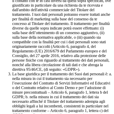
il contatto con te in casi diversi da quelli sopra specificati, ove
giustificato in particolare da una richiesta da te ricevuta e
dall'ambito dell'attività commerciale del Titolare del
trattamento. I tuoi dati personali potranno essere trattati anche
per finalità di marketing sulla base del consenso da te
concesso al Titolare del trattamento. Il trattamento per finalità
diverse da quelle sopra indicate potrà essere effettuato: (i)
sulla base dell’ottenimento di un consenso aggiuntivo, (ii)
sulla base della normativa applicabile, o (iii) quando sia
compatibile con la finalità per cui i dati personali sono stati
originariamente raccolti (Articolo 6, paragrafo 4, del
Regolamento (UE) 2016/679 del Parlamento europeo e del
Consiglio, del 27 aprile 2016, relativo alla protezione delle
persone fisiche con riguardo al trattamento dei dati personali,
nonché alla libera circolazione di tali dati e che abroga la
direttiva 95/46/CE, (di seguito: «GDPR»).
La base giuridica per il trattamento dei Suoi dati personali è: a.
nella misura in cui il trattamento sia necessario per
l’esecuzione del Contratto di Servizi Informativi ed Educativi
o del Contratto relativo al Conto Demo e per l’adozione di
misure precontrattuali – Articolo 6, paragrafo 1, lettera b del
GDPR; b. nella misura in cui il trattamento dei dati sia
necessario affinché il Titolare del trattamento adempia agli
obblighi legali a lui incombenti, consistenti in particolare nel
trattamento conforme – Articolo 6, paragrafo 1, lettera c) del