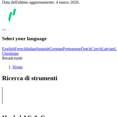
Data dell'ultimo aggiornamento: 4 marzo 2026.
Select your language
English
French
Italian
Spanish
German
Portuguese
Dutch
Czech
Latvian
L
Ukrainian
Breadcrumb
Home
Ricerca di strumenti