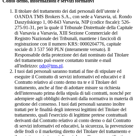
Conto demo, informazioni e servizi formativi
Il titolare del trattamento dei dati personali dell’utente è
OANDA TMS Brokers S.A., con sede a Varsavia, ul. Rondo
Daszyńskiego 1, 00-843 Varsavia, NIP (codice fiscale): 526-
275-91-31, per la quale il Tribunale Distrettuale della Capitale
di Varsavia a Varsavia, XIII Sezione Commerciale del
Registro Nazionale dei Tribunali, mantiene i fascicoli di
registrazione con il numero KRS: 0000204776, capitale
sociale di 3 537 560 PLN (interamente versato). Il
Responsabile della protezione dei dati nominato dal Titolare
del trattamento può essere contattato tramite e-mail
all'indirizzo:
odo@tms.pl
.
I tuoi dati personali saranno trattati al fine di stipulare ed
eseguire il Contratto di servizi informativi ed educativi e il
Contratto relativo al conto demo tra te e il Titolare del
trattamento, anche al fine di adottare misure su richiesta
dell'interessato prima della stipula di tali contratti, nonché per
adempiere agli obblighi derivanti dalla normativa in materia di
gestione del consenso. I tuoi dati personali saranno inoltre
trattati per le finalità degli interessi legittimi del Titolare del
trattamento, quali l'esercizio di legittime pretese contrattuali
derivanti dal Contratto relativo al conto demo o dal Contratto
di servizi informativi ed educativi, la sicurezza, la prevenzione
delle frodi o il marketing diretto del Titolare del trattamento e