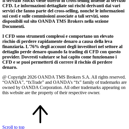
Il servizio Stocks viene offerto in cross-selling insieme al servizio
CFD. Le informazioni dettagliate sui rischi derivanti dai vari
servizi che fanno parte del cross-selling, nonché le informazioni
sui costi e sulle commissioni associate a tali servizi, sono
disponibili sul sito OANDA TMS Brokers nella sezione
Documenti.
I CFD sono strumenti complessi e comportano un elevato
rischio di perdere rapidamente denaro a causa della leva
finanziaria. L'76% degli account degli investitori nel settore al
dettaglio perde denaro quando fa trading di CFD con questo
provider. Dovresti valutare se hai capito come funzionano i
CFD e se puoi permetterti di correre il rischio di perdere
denaro.
@ Copyright 2026 OANDA TMS Brokers S.A. All rights reserved.
“OANDA”, “fxTrade” and OANDA’s “fx” family of trademarks are
owned by OANDA Corporation. All other trademarks appearing on
this website are the property of their respective owner.
Scroll to top