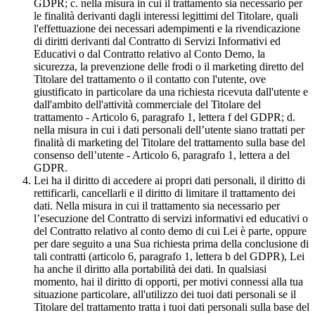
GDPR; c. nella misura in cui il trattamento sia necessario per
le finalità derivanti dagli interessi legittimi del Titolare, quali
l'effettuazione dei necessari adempimenti e la rivendicazione
di diritti derivanti dal Contratto di Servizi Informativi ed
Educativi o dal Contratto relativo al Conto Demo, la
sicurezza, la prevenzione delle frodi o il marketing diretto del
Titolare del trattamento o il contatto con l'utente, ove
giustificato in particolare da una richiesta ricevuta dall'utente e
dall'ambito dell'attività commerciale del Titolare del
trattamento - Articolo 6, paragrafo 1, lettera f del GDPR; d.
nella misura in cui i dati personali dell’utente siano trattati per
finalità di marketing del Titolare del trattamento sulla base del
consenso dell’utente - Articolo 6, paragrafo 1, lettera a del
GDPR.
Lei ha il diritto di accedere ai propri dati personali, il diritto di
rettificarli, cancellarli e il diritto di limitare il trattamento dei
dati. Nella misura in cui il trattamento sia necessario per
l’esecuzione del Contratto di servizi informativi ed educativi o
del Contratto relativo al conto demo di cui Lei è parte, oppure
per dare seguito a una Sua richiesta prima della conclusione di
tali contratti (articolo 6, paragrafo 1, lettera b del GDPR), Lei
ha anche il diritto alla portabilità dei dati. In qualsiasi
momento, hai il diritto di opporti, per motivi connessi alla tua
situazione particolare, all'utilizzo dei tuoi dati personali se il
Titolare del trattamento tratta i tuoi dati personali sulla base del