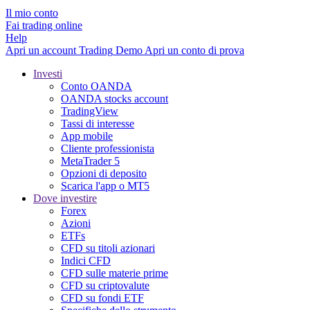
Il mio conto
Fai trading online
Help
Apri un account
Trading
Demo
Apri un conto di prova
Investi
Conto OANDA
OANDA stocks account
TradingView
Tassi di interesse
App mobile
Cliente professionista
MetaTrader 5
Opzioni di deposito
Scarica l'app o MT5
Dove investire
Forex
Azioni
ETFs
CFD su titoli azionari
Indici CFD
CFD sulle materie prime
CFD su criptovalute
CFD su fondi ETF